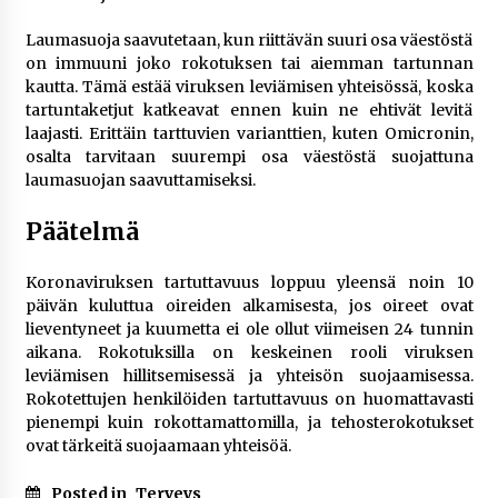
Laumasuoja saavutetaan, kun riittävän suuri osa väestöstä
on immuuni joko rokotuksen tai aiemman tartunnan
kautta. Tämä estää viruksen leviämisen yhteisössä, koska
tartuntaketjut katkeavat ennen kuin ne ehtivät levitä
laajasti. Erittäin tarttuvien varianttien, kuten Omicronin,
osalta tarvitaan suurempi osa väestöstä suojattuna
laumasuojan saavuttamiseksi.
Päätelmä
Koronaviruksen tartuttavuus loppuu yleensä noin 10
päivän kuluttua oireiden alkamisesta, jos oireet ovat
lieventyneet ja kuumetta ei ole ollut viimeisen 24 tunnin
aikana. Rokotuksilla on keskeinen rooli viruksen
leviämisen hillitsemisessä ja yhteisön suojaamisessa.
Rokotettujen henkilöiden tartuttavuus on huomattavasti
pienempi kuin rokottamattomilla, ja tehosterokotukset
ovat tärkeitä suojaamaan yhteisöä.
Posted in
Terveys