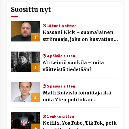
Suosittu nyt
18 tuntia sitten
Kossani Kick – suomalainen
1
striimaaja, joka on kasvattanut
yleisöään Kick-alustalla
4 päivää sitten
Ali Leiniö vankila – mitä
2
väitteistä tiedetään?
5 päivää sitten
Matti Koivisto toimittaja ikä –
3
mitä Ylen politiikan
toimittajasta tiedetään?
1 viikko sitten
Netflix, YouTube, TikTok, pelit
4