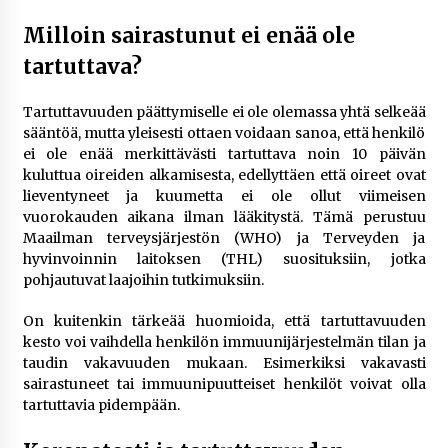
Milloin sairastunut ei enää ole
tartuttava?
Tartuttavuuden päättymiselle ei ole olemassa yhtä selkeää
sääntöä, mutta yleisesti ottaen voidaan sanoa, että henkilö
ei ole enää merkittävästi tartuttava noin 10 päivän
kuluttua oireiden alkamisesta, edellyttäen että oireet ovat
lieventyneet ja kuumetta ei ole ollut viimeisen
vuorokauden aikana ilman lääkitystä. Tämä perustuu
Maailman terveysjärjestön (WHO) ja Terveyden ja
hyvinvoinnin laitoksen (THL) suosituksiin, jotka
pohjautuvat laajoihin tutkimuksiin.
On kuitenkin tärkeää huomioida, että tartuttavuuden
kesto voi vaihdella henkilön immuunijärjestelmän tilan ja
taudin vakavuuden mukaan. Esimerkiksi vakavasti
sairastuneet tai immuunipuutteiset henkilöt voivat olla
tartuttavia pidempään.