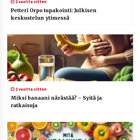
2 vuotta sitten
Petteri Orpo tupakointi: Julkisen
keskustelun ytimessä
2 vuotta sitten
Miksi banaani närästää? – Syitä ja
ratkaisuja