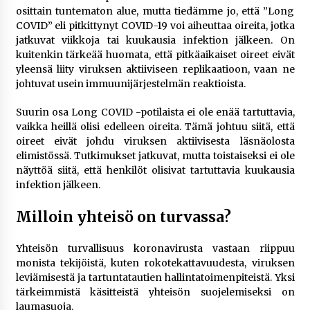
osittain tuntematon alue, mutta tiedämme jo, että ”Long
COVID” eli pitkittynyt COVID-19 voi aiheuttaa oireita, jotka
jatkuvat viikkoja tai kuukausia infektion jälkeen. On
kuitenkin tärkeää huomata, että pitkäaikaiset oireet eivät
yleensä liity viruksen aktiiviseen replikaatioon, vaan ne
johtuvat usein immuunijärjestelmän reaktioista.
Suurin osa Long COVID -potilaista ei ole enää tartuttavia,
vaikka heillä olisi edelleen oireita. Tämä johtuu siitä, että
oireet eivät johdu viruksen aktiivisesta läsnäolosta
elimistössä. Tutkimukset jatkuvat, mutta toistaiseksi ei ole
näyttöä siitä, että henkilöt olisivat tartuttavia kuukausia
infektion jälkeen.
Milloin yhteisö on turvassa?
Yhteisön turvallisuus koronavirusta vastaan riippuu
monista tekijöistä, kuten rokotekattavuudesta, viruksen
leviämisestä ja tartuntatautien hallintatoimenpiteistä. Yksi
tärkeimmistä käsitteistä yhteisön suojelemiseksi on
laumasuoja.