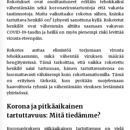
Rokotukset ovat osoittautuneet erittäin tehokkaiksi
vähentämään sekä koronavirustartuntoja että vakavia
tautimuotoja. Mutta vaikuttaako rokotus siihen, kuinka
tartuttava henkilö on? Lyhyesti sanottuna kyllä. Rokotetut
henkilöt ovat vähemmän alttiita saamaan vakavan
COVID-19-taudin ja heillä on myös pienempi riski levittää
virusta eteenpäin.
Rokotus auttaa elimistöä torjumaan virusta
tehokkaammin, mikä vähentää viruksen määrää
hengitysteissä. Tämä tarkoittaa, että vaikka rokotettu
henkilö saisi tartunnan, hänen tartuttavuutensa on
huomattavasti vähäisempi kuin rokottamattomilla. Tämä
on erityisen tärkeää, kun pyritään suojelemaan
haavoittuvia ryhmiä ja vähentämään viruksen leviämistä
yhteisössä.
Korona ja pitkäaikainen
tartuttavuus: Mitä tiedämme?
Koronaviruksen pitkäaikainen tartuttavuus on vielä