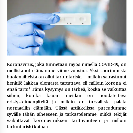
5 päivää sitten
Netflix, YouTube, TikTok, pelit ja nettikasinot
osana samaa ilmiötä
1 viikko sitten
Jaakko Selin puoliso Simo – pitkä
rakkaustarina, elämäntyö ja ura
1 viikko sitten
Koronavirus, joka tunnetaan myös nimellä COVID-19, on
mullistanut elämämme viime vuosina. Yksi suurimmista
Näin pikakasinot nopeuttavat kotiutuksia
huolenaiheista on ollut tartuntariski – milloin sairastunut
modernin maksuteknologian avulla
henkilö lakkaa olemasta tartuttava eli milloin korona ei
2 viikkoa sitten
enää tartu? Tämä kysymys on tärkeä, koska se vaikuttaa
siihen, kuinka kauan meidän on noudatettava
eristystoimenpiteitä ja milloin on turvallista palata
Nina Rung – rikollisuuden tutkija ja väkivallan
ehkäisyn näkyvä ääni
normaaliin elämään. Tässä artikkelissa pureudumme
2 viikkoa sitten
syvälle tähän aiheeseen ja tarkastelemme, mitkä tekijät
vaikuttavat koronaviruksen tarttuvuuteen ja milloin
tartuntariski katoaa.
Pia Töyli – tapaus, joka jäi osaksi Suomen