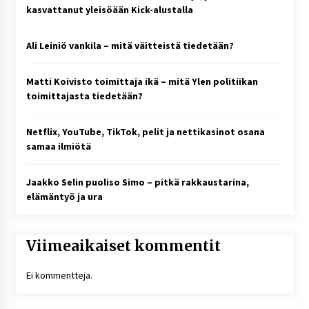
kasvattanut yleisöään Kick-alustalla
Ali Leiniö vankila – mitä väitteistä tiedetään?
Matti Koivisto toimittaja ikä – mitä Ylen politiikan
toimittajasta tiedetään?
Netflix, YouTube, TikTok, pelit ja nettikasinot osana
samaa ilmiötä
Jaakko Selin puoliso Simo – pitkä rakkaustarina,
elämäntyö ja ura
Viimeaikaiset kommentit
Ei kommentteja.