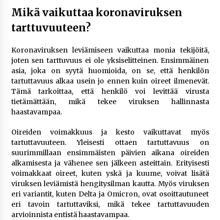
rikoshistoriaa
Mikä vaikuttaa koronaviruksen
3 viikkoa sitten
tarttuvuuteen?
Online-kasinoiden mobiilipelialustojen kehitys
– asiantuntijalausunto
Koronaviruksen leviämiseen vaikuttaa monia tekijöitä,
3 viikkoa sitten
joten sen tarttuvuus ei ole yksiselitteinen. Ensimmäinen
asia, joka on syytä huomioida, on se, että henkilön
tartuttavuus alkaa usein jo ennen kuin oireet ilmenevät.
Uutisankkuri Jan Andersson vaimo – faktat ja
Tämä tarkoittaa, että henkilö voi levittää virusta
huhut
tietämättään, mikä tekee viruksen hallinnasta
3 viikkoa sitten
haastavampaa.
Pamela Anderson ikä, ura ja elämä
Oireiden voimakkuus ja kesto vaikuttavat myös
4 viikkoa sitten
tartuttavuuteen. Yleisesti ottaen tartuttavuus on
suurimmillaan ensimmäisten päivien aikana oireiden
alkamisesta ja vähenee sen jälkeen asteittain. Erityisesti
10 euron talletuskasinot ja pikamaksut: mitä
voimakkaat oireet, kuten yskä ja kuume, voivat lisätä
suomalaisten pelaajien on hyvä tietää
viruksen leviämistä hengitysilman kautta. Myös viruksen
4 viikkoa sitten
eri variantit, kuten Delta ja Omicron, ovat osoittautuneet
eri tavoin tartuttaviksi, mikä tekee tartuttavuuden
arvioinnista entistä haastavampaa.