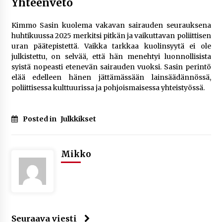
Yhteenveto
Kimmo Sasin kuolema vakavan sairauden seurauksena
huhtikuussa 2025 merkitsi pitkän ja vaikuttavan poliittisen
uran päätepistettä. Vaikka tarkkaa kuolinsyytä ei ole
julkistettu, on selvää, että hän menehtyi luonnollisista
syistä nopeasti etenevän sairauden vuoksi. Sasin perintö
elää edelleen hänen jättämässään lainsäädännössä,
poliittisessa kulttuurissa ja pohjoismaisessa yhteistyössä.
Posted in
Julkkikset
Mikko
Seuraava viesti