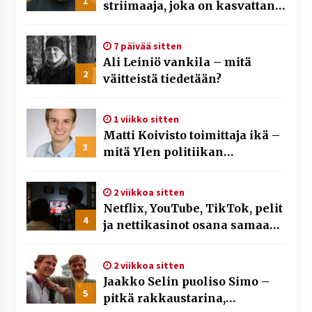
1
striimaaja, joka on kasvattanut
yleisöään Kick-alustalla
7 päivää sitten
Ali Leiniö vankila – mitä
2
väitteistä tiedetään?
1 viikko sitten
Matti Koivisto toimittaja ikä –
3
mitä Ylen politiikan
toimittajasta tiedetään?
2 viikkoa sitten
Netflix, YouTube, TikTok, pelit
4
ja nettikasinot osana samaa
ilmiötä
2 viikkoa sitten
Jaakko Selin puoliso Simo –
5
pitkä rakkaustarina,