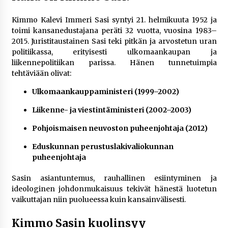
rikoshistoriaa
4 viikkoa sitten
Kimmo Kalevi Immeri Sasi syntyi 21. helmikuuta 1952 ja
toimi kansanedustajana peräti 32 vuotta, vuosina 1983–
Online-kasinoiden mobiilipelialustojen kehitys
2015. Juristitaustainen Sasi teki pitkän ja arvostetun uran
– asiantuntijalausunto
politiikassa, erityisesti ulkomaankaupan ja
4 viikkoa sitten
liikennepolitiikan parissa. Hänen tunnetuimpia
tehtäviään olivat:
Uutisankkuri Jan Andersson vaimo – faktat ja
Ulkomaankauppaministeri (1999–2002)
huhut
4 viikkoa sitten
Liikenne- ja viestintäministeri (2002–2003)
Pohjoismaisen neuvoston puheenjohtaja (2012)
Pamela Anderson ikä, ura ja elämä
1 kuukausi sitten
Eduskunnan perustuslakivaliokunnan
puheenjohtaja
Sasin asiantuntemus, rauhallinen esiintyminen ja
10 euron talletuskasinot ja pikamaksut: mitä
suomalaisten pelaajien on hyvä tietää
ideologinen johdonmukaisuus tekivät hänestä luotetun
1 kuukausi sitten
vaikuttajan niin puolueessa kuin kansainvälisesti.
Kimmo Sasin kuolinsyy