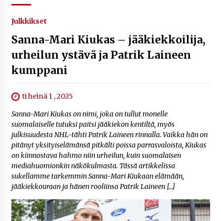
Julkkikset
Sanna-Mari Kiukas – jääkiekkoilija,
urheilun ystävä ja Patrik Laineen
kumppani
ti heinä 1 , 2025
Sanna-Mari Kiukas on nimi, joka on tullut monelle
suomalaiselle tutuksi paitsi jääkiekon kentiltä, myös
julkisuudesta NHL-tähti Patrik Laineen rinnalla. Vaikka hän on
pitänyt yksityiselämänsä pitkälti poissa parrasvaloista, Kiukas
on kiinnostava hahmo niin urheilun, kuin suomalaisen
mediahuomionkin näkökulmasta. Tässä artikkelissa
sukellamme tarkemmin Sanna-Mari Kiukaan elämään,
jääkiekkouraan ja hänen rooliinsa Patrik Laineen […]