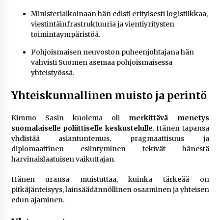
Ministeriaikoinaan hän edisti erityisesti logistiikkaa,
viestintäinfrastruktuuria ja vientiyritysten
toimintaympäristöä.
Pohjoismaisen neuvoston puheenjohtajana hän
vahvisti Suomen asemaa pohjoismaisessa
yhteistyössä.
Yhteiskunnallinen muisto ja perintö
Kimmo Sasin kuolema oli
merkittävä menetys
suomalaiselle poliittiselle keskustelulle
. Hänen tapansa
yhdistää asiantuntemus, pragmaattisuus ja
diplomaattinen esiintyminen tekivät hänestä
harvinaislaatuisen vaikuttajan.
Hänen uransa muistuttaa, kuinka tärkeää on
pitkäjänteisyys, lainsäädännöllinen osaaminen ja yhteisen
edun ajaminen.