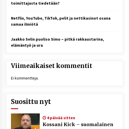
toimittajasta tiedetään?
Netflix, YouTube, TikTok, pelit ja nettikasinot osana
samaa ilmiötä
Jaakko Selin puoliso Simo – pitkä rakkaustarina,
elämäntyö ja ura
Viimeaikaiset kommentit
Ei kommentteja.
Suosittu nyt
4 päivää sitten
Kossani Kick – suomalainen