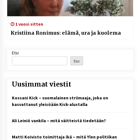
1 vuosi sitten
Kristiina Ronimus: elämä, ura ja kuolema
Etsi
Etsi
Uusimmat viestit
Kossani Kick – suomalainen striimaaja, joka on
kasvattanut yleisöään Kick-alustalla
Ali Leiniö vankila – mitä väitteistä tiedetään?
Matti Koivisto toimittaja ikä – mitä Ylen politiikan