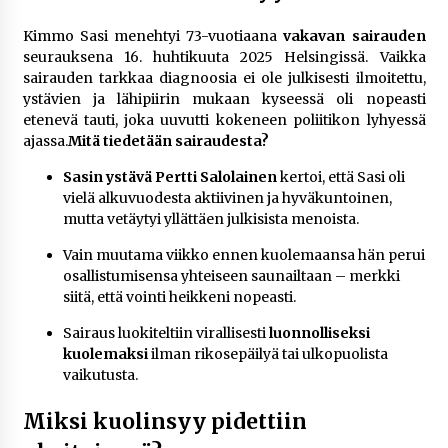
Kimmo Sasi menehtyi 73-vuotiaana
vakavan sairauden
seurauksena 16. huhtikuuta 2025 Helsingissä. Vaikka
sairauden tarkkaa diagnoosia ei ole julkisesti ilmoitettu,
ystävien ja lähipiirin mukaan kyseessä oli nopeasti
etenevä tauti, joka uuvutti kokeneen poliitikon lyhyessä
ajassa.
Mitä tiedetään sairaudesta?
Sasin ystävä Pertti Salolainen
kertoi, että Sasi oli
vielä alkuvuodesta aktiivinen ja hyväkuntoinen,
mutta vetäytyi yllättäen julkisista menoista.
Vain muutama viikko ennen kuolemaansa hän perui
osallistumisensa yhteiseen saunailtaan – merkki
siitä, että vointi heikkeni nopeasti.
Sairaus luokiteltiin virallisesti
luonnolliseksi
kuolemaksi
ilman rikosepäilyä tai ulkopuolista
vaikutusta.
Miksi kuolinsyy pidettiin