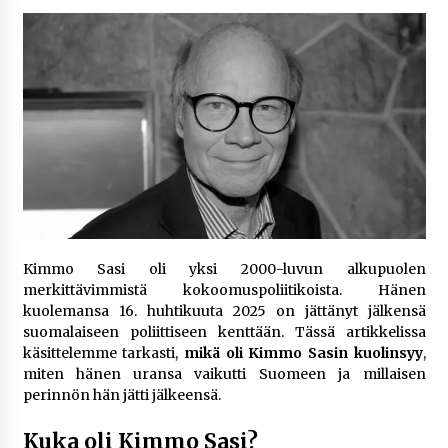
1 viikko sitten
Netflix, YouTube, TikTok, pelit ja nettikasinot
osana samaa ilmiötä
2 viikkoa sitten
Jaakko Selin puoliso Simo – pitkä
rakkaustarina, elämäntyö ja ura
2 viikkoa sitten
Näin pikakasinot nopeuttavat kotiutuksia
Kimmo Sasi oli yksi 2000-luvun alkupuolen
modernin maksuteknologian avulla
merkittävimmistä kokoomuspoliitikoista. Hänen
2 viikkoa sitten
kuolemansa 16. huhtikuuta 2025 on jättänyt jälkensä
suomalaiseen poliittiseen kenttään. Tässä artikkelissa
Nina Rung – rikollisuuden tutkija ja väkivallan
käsittelemme tarkasti,
mikä oli Kimmo Sasin kuolinsyy
,
ehkäisyn näkyvä ääni
miten hänen uransa vaikutti Suomeen ja millaisen
2 viikkoa sitten
perinnön hän jätti jälkeensä.
Pia Töyli – tapaus, joka jäi osaksi Suomen
Kuka oli Kimmo Sasi?