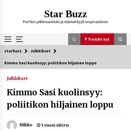
Siirry
sisältöön
Star Buzz
Porttisi julkkisuutisiin ja elämäntyyli-inspiraatioon
Trendit nyt
starbuzz
Julkkikset
Trendit nyt
Kimmo Sasi kuolinsyy: poliitikon hiljainen loppu
Kossani Kick – suomalainen striimaaja, joka on
kasvattanut yleisöään Kick-alustalla
Julkkikset
4 päivää sitten
Kimmo Sasi kuolinsyy:
Ali Leiniö vankila – mitä väitteistä tiedetään?
poliitikon hiljainen loppu
7 päivää sitten
Mikko
1 vuosi sitten
Matti Koivisto toimittaja ikä – mitä Ylen
politiikan toimittajasta tiedetään?