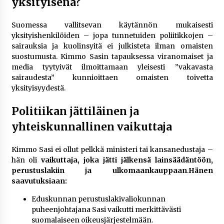
yksityisenä?
Suomessa vallitsevan käytännön mukaisesti
yksityishenkilöiden – jopa tunnetuiden poliitikkojen –
sairauksia ja kuolinsyitä ei julkisteta ilman omaisten
suostumusta. Kimmo Sasin tapauksessa viranomaiset ja
media tyytyivät ilmoittamaan yleisesti ”vakavasta
sairaudesta” kunnioittaen omaisten toivetta
yksityisyydestä.
Politiikan jättiläinen ja
yhteiskunnallinen vaikuttaja
Kimmo Sasi ei ollut pelkkä ministeri tai kansanedustaja –
hän oli
vaikuttaja, joka jätti jälkensä lainsäädäntöön,
perustuslakiin ja ulkomaankauppaan
.
Hänen
saavutuksiaan:
Eduskunnan perustuslakivaliokunnan
puheenjohtajana Sasi vaikutti merkittävästi
suomalaiseen oikeusjärjestelmään.