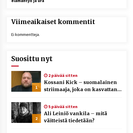
elämäntyö ja ura
Viimeaikaiset kommentit
Ei kommentteja.
Suosittu nyt
2 päivää sitten
Kossani Kick – suomalainen
1
striimaaja, joka on kasvattanut
yleisöään Kick-alustalla
5 päivää sitten
Ali Leiniö vankila – mitä
2
väitteistä tiedetään?