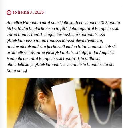
to heinä 3 , 2025
Angelica Hannulan nimi nousi julkisuuteen vuoden 2019 lopulla
järkyttävän henkirikoksen myötä, joka tapahtui Kempeleessä.
Tämä tapaus herätti laajaa keskustelua suomalaisessa
yhteiskunnassa muun muassa lähisuhdeväkivallasta,
mustasukkaisuudesta ja rikosoikeuden toimivuudesta. Tässä
artikkelissa käymme yksityiskohtaisesti läpi, kuka Angelica
Hannula on, mitä Kempeleessä tapahtui, ja millaisia
oikeudellisia ja yhteiskunnallisia seurauksia tapauksella oli.
Kuka on […]