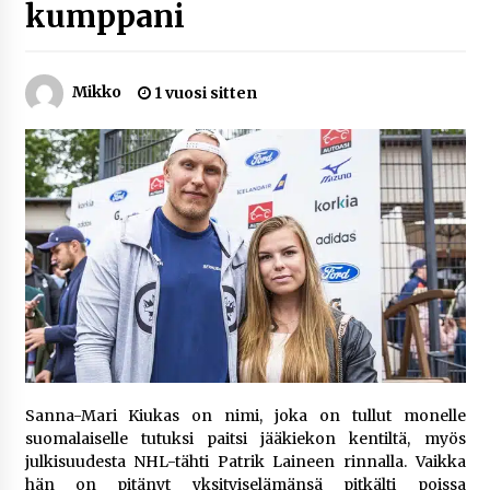
kumppani
7 päivää sitten
Netflix, YouTube, TikTok, pelit ja nettikasinot
Mikko
1 vuosi sitten
osana samaa ilmiötä
2 viikkoa sitten
Jaakko Selin puoliso Simo – pitkä
rakkaustarina, elämäntyö ja ura
2 viikkoa sitten
Näin pikakasinot nopeuttavat kotiutuksia
modernin maksuteknologian avulla
2 viikkoa sitten
Nina Rung – rikollisuuden tutkija ja väkivallan
ehkäisyn näkyvä ääni
Sanna-Mari Kiukas on nimi, joka on tullut monelle
2 viikkoa sitten
suomalaiselle tutuksi paitsi jääkiekon kentiltä, myös
julkisuudesta NHL-tähti Patrik Laineen rinnalla. Vaikka
Pia Töyli – tapaus, joka jäi osaksi Suomen
hän on pitänyt yksityiselämänsä pitkälti poissa