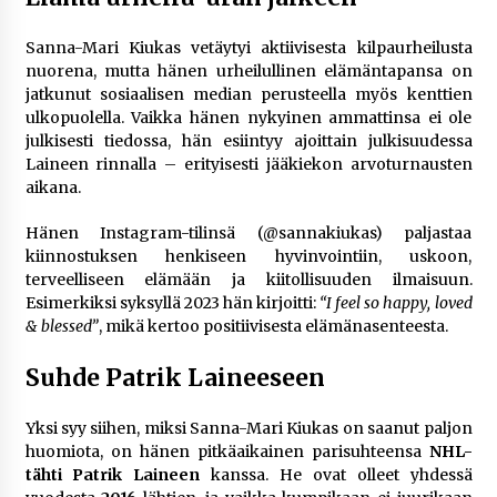
Sanna-Mari Kiukas vetäytyi aktiivisesta kilpaurheilusta
nuorena, mutta hänen urheilullinen elämäntapansa on
jatkunut sosiaalisen median perusteella myös kenttien
ulkopuolella. Vaikka hänen nykyinen ammattinsa ei ole
julkisesti tiedossa, hän esiintyy ajoittain julkisuudessa
Laineen rinnalla – erityisesti jääkiekon arvoturnausten
aikana.
Hänen Instagram-tilinsä (@sannakiukas) paljastaa
kiinnostuksen henkiseen hyvinvointiin, uskoon,
terveelliseen elämään ja kiitollisuuden ilmaisuun.
Esimerkiksi syksyllä 2023 hän kirjoitti:
“I feel so happy, loved
& blessed”
, mikä kertoo positiivisesta elämänasenteesta.
Suhde Patrik Laineeseen
Yksi syy siihen, miksi Sanna-Mari Kiukas on saanut paljon
huomiota, on hänen pitkäaikainen parisuhteensa
NHL-
tähti Patrik Laineen
kanssa. He ovat olleet yhdessä