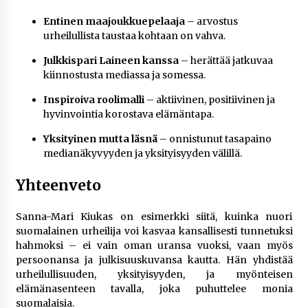
Entinen maajoukkuepelaaja
– arvostus
urheilullista taustaa kohtaan on vahva.
Julkkispari Laineen kanssa
– herättää jatkuvaa
kiinnostusta mediassa ja somessa.
Inspiroiva roolimalli
– aktiivinen, positiivinen ja
hyvinvointia korostava elämäntapa.
Yksityinen mutta läsnä
– onnistunut tasapaino
medianäkyvyyden ja yksityisyyden välillä.
Yhteenveto
Sanna-Mari Kiukas on esimerkki siitä, kuinka nuori
suomalainen urheilija voi kasvaa kansallisesti tunnetuksi
hahmoksi – ei vain oman uransa vuoksi, vaan myös
persoonansa ja julkisuuskuvansa kautta. Hän yhdistää
urheilullisuuden, yksityisyyden, ja myönteisen
elämänasenteen tavalla, joka puhuttelee monia
suomalaisia.