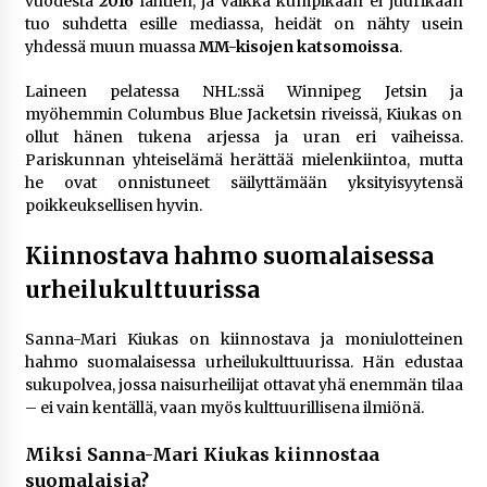
vuodesta
2016
lähtien, ja vaikka kumpikaan ei juurikaan
tuo suhdetta esille mediassa, heidät on nähty usein
yhdessä muun muassa
MM-kisojen katsomoissa
.
Laineen pelatessa NHL:ssä Winnipeg Jetsin ja
myöhemmin Columbus Blue Jacketsin riveissä, Kiukas on
ollut hänen tukena arjessa ja uran eri vaiheissa.
Pariskunnan yhteiselämä herättää mielenkiintoa, mutta
he ovat onnistuneet säilyttämään yksityisyytensä
poikkeuksellisen hyvin.
Kiinnostava hahmo suomalaisessa
urheilukulttuurissa
Sanna-Mari Kiukas on kiinnostava ja moniulotteinen
hahmo suomalaisessa urheilukulttuurissa. Hän edustaa
sukupolvea, jossa naisurheilijat ottavat yhä enemmän tilaa
– ei vain kentällä, vaan myös kulttuurillisena ilmiönä.
Miksi Sanna-Mari Kiukas kiinnostaa
suomalaisia?