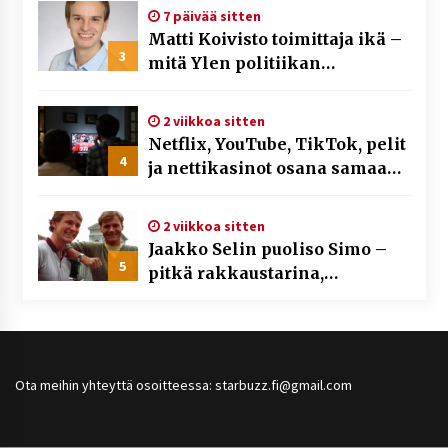
7 päivää sitten
Matti Koivisto toimittaja ikä –
3
mitä Ylen politiikan
toimittajasta tiedetään?
2 viikkoa sitten
Netflix, YouTube, TikTok, pelit
4
ja nettikasinot osana samaa
ilmiötä
2 viikkoa sitten
Jaakko Selin puoliso Simo –
5
pitkä rakkaustarina,
elämäntyö ja ura
Ota meihin yhteyttä osoitteessa: starbuzz.fi@gmail.com