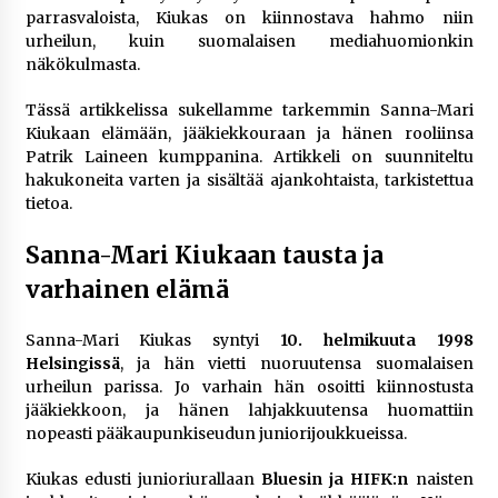
rikoshistoriaa
parrasvaloista, Kiukas on kiinnostava hahmo niin
3 viikkoa sitten
urheilun, kuin suomalaisen mediahuomionkin
näkökulmasta.
Online-kasinoiden mobiilipelialustojen kehitys
– asiantuntijalausunto
Tässä artikkelissa sukellamme tarkemmin Sanna-Mari
4 viikkoa sitten
Kiukaan elämään, jääkiekkouraan ja hänen rooliinsa
Patrik Laineen kumppanina. Artikkeli on suunniteltu
hakukoneita varten ja sisältää ajankohtaista, tarkistettua
Uutisankkuri Jan Andersson vaimo – faktat ja
tietoa.
huhut
4 viikkoa sitten
Sanna-Mari Kiukaan tausta ja
varhainen elämä
Pamela Anderson ikä, ura ja elämä
4 viikkoa sitten
Sanna-Mari Kiukas syntyi
10. helmikuuta 1998
Helsingissä
, ja hän vietti nuoruutensa suomalaisen
urheilun parissa. Jo varhain hän osoitti kiinnostusta
10 euron talletuskasinot ja pikamaksut: mitä
suomalaisten pelaajien on hyvä tietää
jääkiekkoon, ja hänen lahjakkuutensa huomattiin
1 kuukausi sitten
nopeasti pääkaupunkiseudun juniorijoukkueissa.
Kiukas edusti junioriurallaan
Bluesin ja HIFK:n
naisten