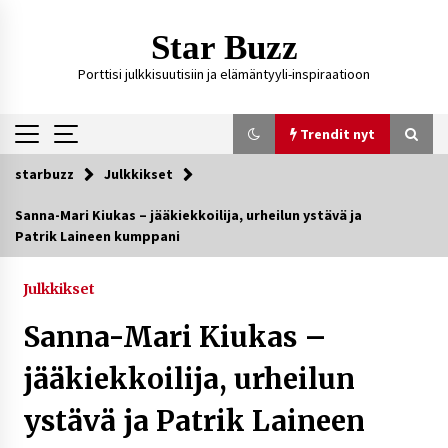
Siirry
sisältöön
Star Buzz
Porttisi julkkisuutisiin ja elämäntyyli-inspiraatioon
Trendit nyt
starbuzz
Julkkikset
Trendit nyt
Sanna-Mari Kiukas – jääkiekkoilija, urheilun ystävä ja
Patrik Laineen kumppani
Kossani Kick – suomalainen striimaaja, joka on
kasvattanut yleisöään Kick-alustalla
2 päivää sitten
Julkkikset
Sanna-Mari Kiukas –
Ali Leiniö vankila – mitä väitteistä tiedetään?
5 päivää sitten
jääkiekkoilija, urheilun
ystävä ja Patrik Laineen
Matti Koivisto toimittaja ikä – mitä Ylen
politiikan toimittajasta tiedetään?