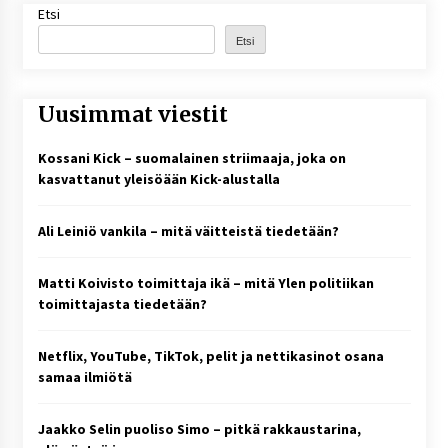
Etsi
Etsi
Uusimmat viestit
Kossani Kick – suomalainen striimaaja, joka on
kasvattanut yleisöään Kick-alustalla
Ali Leiniö vankila – mitä väitteistä tiedetään?
Matti Koivisto toimittaja ikä – mitä Ylen politiikan
toimittajasta tiedetään?
Netflix, YouTube, TikTok, pelit ja nettikasinot osana
samaa ilmiötä
Jaakko Selin puoliso Simo – pitkä rakkaustarina,