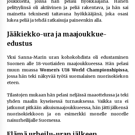
joukkueita, joissa hän pelasi hyökkääjänä. Hänen
pelityylinsä oli aktiivinen ja peliä rakentava, ja hän sai
mainetta teknisesti taitavana hyökkääjänä, joka osasi
lukea peliä ja tehdä ratkaisuja paineenkin alla.
Jääkiekko-ura ja maajoukkue-
edustus
Yksi Sanna-Marin uran kohokohdista oli edustaminen
Suomen alle 18-vuotiaiden maajoukkueessa. Hän pelasi
muun muassa
Women’s U18 World Championshipissa
,
jossa hän teki näkyvää työtä suomalaisen nuorisokiekon
eteen.
Tilastojen mukaan hän pelasi neljässä maaottelussa ja teki
yhden maalin kyseisessä turnauksessa. Vaikka ura ei
jatkunut pitkään aikuismaajoukkueessa, hän jätti jälkensä
nuorisokiekkoon ja on esimerkki monelle nuorelle
naisurheilijalle Suomessa.
Elämä urheilu-uran jälkeen