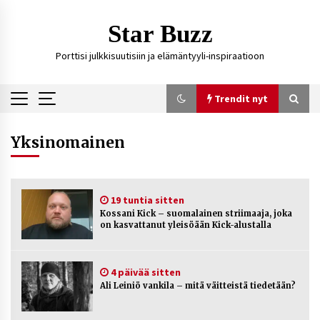
Siirry
sisältöön
Star Buzz
Porttisi julkkisuutisiin ja elämäntyyli-inspiraatioon
Trendit nyt
Trendit nyt
Yksinomainen
Kossani Kick – suomalainen striimaaja, joka on
kasvattanut yleisöään Kick-alustalla
19 tuntia sitten
19 tuntia sitten
Kossani Kick – suomalainen striimaaja, joka
on kasvattanut yleisöään Kick-alustalla
Ali Leiniö vankila – mitä väitteistä tiedetään?
4 päivää sitten
4 päivää sitten
Ali Leiniö vankila – mitä väitteistä tiedetään?
Matti Koivisto toimittaja ikä – mitä Ylen