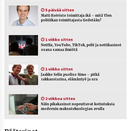
politiikan toimittajasta tiedetään?
5 päivää sitten
5 päivää sitten
Matti Koivisto toimittaja ikä – mitä Ylen
politiikan toimittajasta tiedetään?
Netflix, YouTube, TikTok, pelit ja nettikasinot
osana samaa ilmiötä
1 viikko sitten
1 viikko sitten
Netflix, YouTube, TikTok, pelit ja nettikasinot
Jaakko Selin puoliso Simo – pitkä
osana samaa ilmiötä
rakkaustarina, elämäntyö ja ura
1 viikko sitten
1 viikko sitten
Jaakko Selin puoliso Simo – pitkä
Näin pikakasinot nopeuttavat kotiutuksia
rakkaustarina, elämäntyö ja ura
modernin maksuteknologian avulla
2 viikkoa sitten
2 viikkoa sitten
Nina Rung – rikollisuuden tutkija ja väkivallan
Näin pikakasinot nopeuttavat kotiutuksia
ehkäisyn näkyvä ääni
modernin maksuteknologian avulla
2 viikkoa sitten
Pia Töyli – tapaus, joka jäi osaksi Suomen