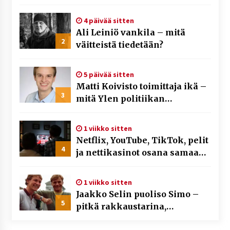
yleisöään Kick-alustalla
4 päivää sitten
Ali Leiniö vankila – mitä
2
väitteistä tiedetään?
5 päivää sitten
Matti Koivisto toimittaja ikä –
3
mitä Ylen politiikan
toimittajasta tiedetään?
1 viikko sitten
Netflix, YouTube, TikTok, pelit
4
ja nettikasinot osana samaa
ilmiötä
1 viikko sitten
Jaakko Selin puoliso Simo –
5
pitkä rakkaustarina,
elämäntyö ja ura