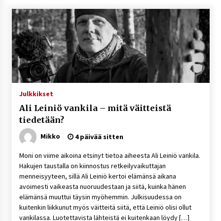
Julkkikset
Ali Leiniö vankila – mitä väitteistä
tiedetään?
Mikko
4 päivää sitten
Moni on viime aikoina etsinyt tietoa aiheesta Ali Leiniö vankila.
Hakujen taustalla on kiinnostus retkeilyvaikuttajan
menneisyyteen, sillä Ali Leiniö kertoi elämänsä aikana
avoimesti vaikeasta nuoruudestaan ja siitä, kuinka hänen
elämänsä muuttui täysin myöhemmin. Julkisuudessa on
kuitenkin liikkunut myös väitteitä siitä, että Leiniö olisi ollut
vankilassa. Luotettavista lähteistä ei kuitenkaan löydy […]