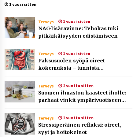
1 vuosi sitten
1 vuosi sitten
Terveys
NAC-lisäravinne: Tehokas tuki
pitkäikäisyyden edistämiseen
1 vuosi sitten
Terveys
Paksusuolen syöpä oireet
kokemuksia – tunnista
varoitusmerkit
2 vuotta sitten
Terveys
Suomen ilmaston haasteet iholle:
parhaat vinkit ympärivuotiseen
hoitoon
2 vuotta sitten
Terveys
Stressiperäinen refluksi: oireet,
syyt ja hoitokeinot