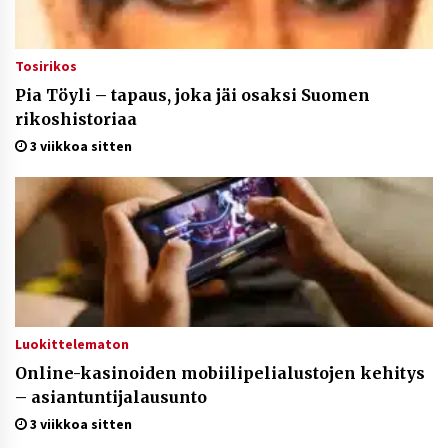
Tosirikos
Pia Töyli – tapaus, joka jäi osaksi Suomen
rikoshistoriaa
3 viikkoa sitten
Luokittelematon
Online-kasinoiden mobiilipelialustojen kehitys
– asiantuntijalausunto
3 viikkoa sitten