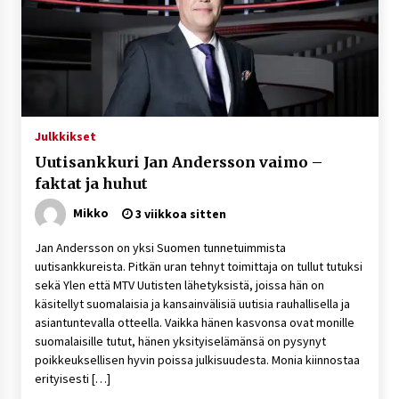
Julkkikset
Uutisankkuri Jan Andersson vaimo –
faktat ja huhut
Mikko
3 viikkoa sitten
Jan Andersson on yksi Suomen tunnetuimmista
uutisankkureista. Pitkän uran tehnyt toimittaja on tullut tutuksi
sekä Ylen että MTV Uutisten lähetyksistä, joissa hän on
käsitellyt suomalaisia ja kansainvälisiä uutisia rauhallisella ja
asiantuntevalla otteella. Vaikka hänen kasvonsa ovat monille
suomalaisille tutut, hänen yksityiselämänsä on pysynyt
poikkeuksellisen hyvin poissa julkisuudesta. Monia kiinnostaa
erityisesti […]