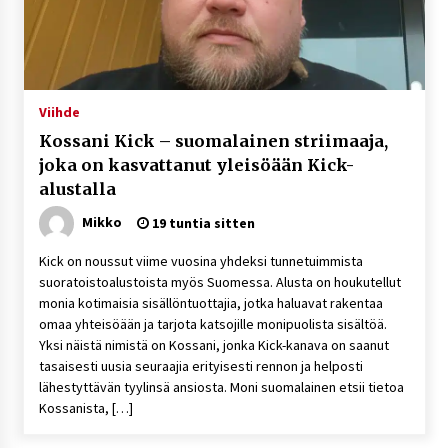
Viihde
Kossani Kick – suomalainen striimaaja,
joka on kasvattanut yleisöään Kick-
alustalla
Mikko
19 tuntia sitten
Kick on noussut viime vuosina yhdeksi tunnetuimmista
suoratoistoalustoista myös Suomessa. Alusta on houkutellut
monia kotimaisia sisällöntuottajia, jotka haluavat rakentaa
omaa yhteisöään ja tarjota katsojille monipuolista sisältöä.
Yksi näistä nimistä on Kossani, jonka Kick-kanava on saanut
tasaisesti uusia seuraajia erityisesti rennon ja helposti
lähestyttävän tyylinsä ansiosta. Moni suomalainen etsii tietoa
Kossanista, […]