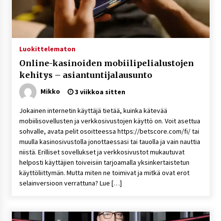
Luokittelematon
Online-kasinoiden mobiilipelialustojen
kehitys – asiantuntijalausunto
Mikko
3 viikkoa sitten
Jokainen internetin käyttäjä tietää, kuinka kätevää
mobiilisovellusten ja verkkosivustojen käyttö on. Voit asettua
sohvalle, avata pelit osoitteessa https://betscore.com/fi/ tai
muulla kasinosivustolla jonottaessasi tai tauolla ja vain nauttia
niistä. Erilliset sovellukset ja verkkosivustot mukautuvat
helposti käyttäjien toiveisiin tarjoamalla yksinkertaistetun
käyttöliittymän. Mutta miten ne toimivat ja mitkä ovat erot
selainversioon verrattuna? Lue […]