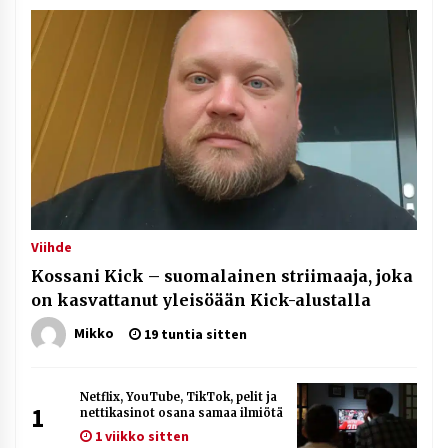
Viihde
Kossani Kick – suomalainen striimaaja, joka
on kasvattanut yleisöään Kick-alustalla
Mikko
19 tuntia sitten
Netflix, YouTube, TikTok, pelit ja
1
nettikasinot osana samaa ilmiötä
1 viikko sitten