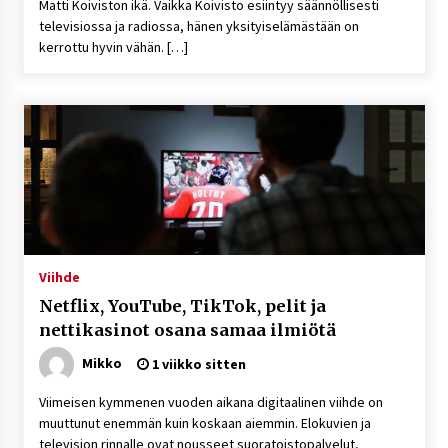
Matti Koiviston ikä. Vaikka Koivisto esiintyy säännöllisesti
televisiossa ja radiossa, hänen yksityiselämästään on
kerrottu hyvin vähän. […]
Viihde
Netflix, YouTube, TikTok, pelit ja
nettikasinot osana samaa ilmiötä
Mikko
1 viikko sitten
Viimeisen kymmenen vuoden aikana digitaalinen viihde on
muuttunut enemmän kuin koskaan aiemmin. Elokuvien ja
television rinnalle ovat nousseet suoratoistopalvelut,