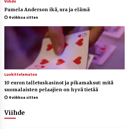
Viihde
Pamela Anderson ikä, ura ja elämä
4 viikkoa sitten
Luokittelematon
10 euron talletuskasinot ja pikamaksut: mitä
suomalaisten pelaajien on hyvä tietää
4 viikkoa sitten
Viihde