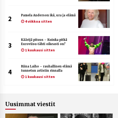
Pamela Anderson ikä, ura ja elämä
2
4 viikkoa sitten
Käärijä pituus – Kuinka pitkä
3
Euroviisu-tähti oikeasti on?
1 kuukausi sitten
Riina Laiho – rauhallinen elämä
4
tunnetun artistin rinnalla
1 kuukausi sitten
Uusimmat viestit