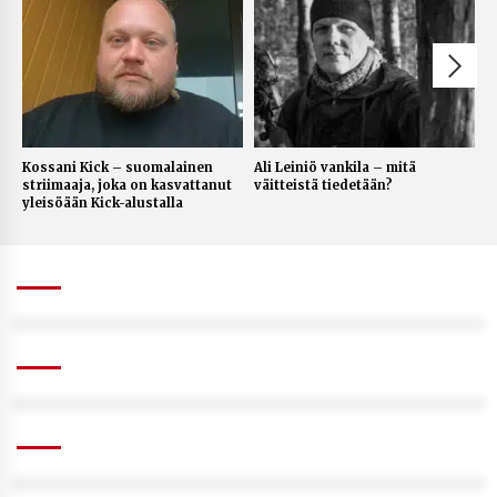
Kossani Kick – suomalainen
Ali Leiniö vankila – mitä
M
striimaaja, joka on kasvattanut
väitteistä tiedetään?
m
yleisöään Kick-alustalla
t