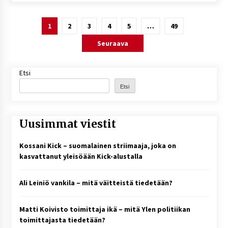
Artikkelien
1
2
3
4
5
…
49
sivutus
Seuraava
Etsi
Etsi
Uusimmat viestit
Kossani Kick – suomalainen striimaaja, joka on
kasvattanut yleisöään Kick-alustalla
Ali Leiniö vankila – mitä väitteistä tiedetään?
Matti Koivisto toimittaja ikä – mitä Ylen politiikan
toimittajasta tiedetään?