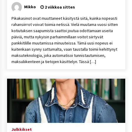
Mikko
2 viikkoa sitten
Pikakasinot ovat muuttaneet käsitystä siitä, kuinka nopeasti
rahansiirrot voivat toimia netissä. Vielä muutama vuosi sitten
kotiutuksen saapumista saattoi joutua odottamaan useita
päiviä, mutta nykyisin parhaimmillaan voitot siirtyvät
pankkitilille muutamissa minuuteissa. Tämä uusi nopeus ei
kuitenkaan synny sattumalta, vaan taustalla toimii kehittynyt
maksuteknologia, joka automatisoi tunnistautumisen,
maksuliikenteen ja tietojen käsittelyn. Tässä […]
Julkkikset