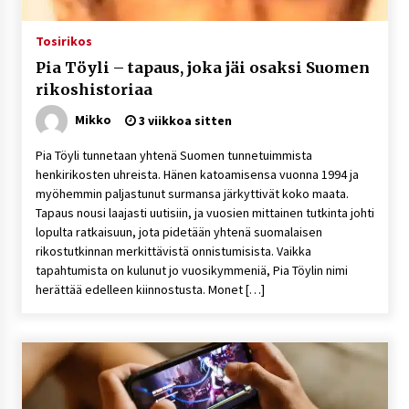
Tosirikos
Pia Töyli – tapaus, joka jäi osaksi Suomen
rikoshistoriaa
Mikko
3 viikkoa sitten
Pia Töyli tunnetaan yhtenä Suomen tunnetuimmista
henkirikosten uhreista. Hänen katoamisensa vuonna 1994 ja
myöhemmin paljastunut surmansa järkyttivät koko maata.
Tapaus nousi laajasti uutisiin, ja vuosien mittainen tutkinta johti
lopulta ratkaisuun, jota pidetään yhtenä suomalaisen
rikostutkinnan merkittävistä onnistumisista. Vaikka
tapahtumista on kulunut jo vuosikymmeniä, Pia Töylin nimi
herättää edelleen kiinnostusta. Monet […]