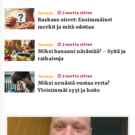
2 vuotta sitten
Terveys
Raskaus oireet: Ensimmäiset
merkit ja mitä odottaa
2 vuotta sitten
Terveys
Miksi banaani närästää? – Syitä ja
ratkaisuja
2 vuotta sitten
Terveys
Miksi nenästä vuotaa verta?
Yleisimmät syyt ja hoito