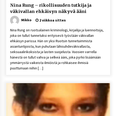
Nina Rung – rikollisuuden tutkija ja
väkivallan ehkäisyn näkyvä ääni
Mikko
2 viikkoa sitten
Nina Rung on ruotsalainen kriminologi, kirjailija ja luennoitsija,
joka on tullut tunnetuksi erityisesti työstään väkivallan
ehkäisyn parissa. Hän on yksi Ruotsin tunnetuimmista
asiantuntijoista, kun puhutaan lähisuhdeväkivallasta,
seksuaalirikoksista ja lasten suojelusta. Vuosien varrella
hänestä on tullut vahva ja selkeä ääni, joka pyrkii lisäämään
ymmärrystä vaikeista ilmiöistä ja rohkaisee ihmisiä
puuttumaan niihin […]