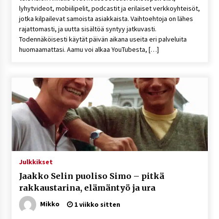
lyhytvideot, mobiilipelit, podcastit ja erilaiset verkkoyhteisöt,
jotka kilpailevat samoista asiakkaista. Vaihtoehtoja on lähes
rajattomasti, ja uutta sisältöä syntyy jatkuvasti.
Todennäköisesti käytät päivän aikana useita eri palveluita
huomaamattasi. Aamu voi alkaa YouTubesta, […]
Julkkikset
Jaakko Selin puoliso Simo – pitkä
rakkaustarina, elämäntyö ja ura
Mikko
1 viikko sitten