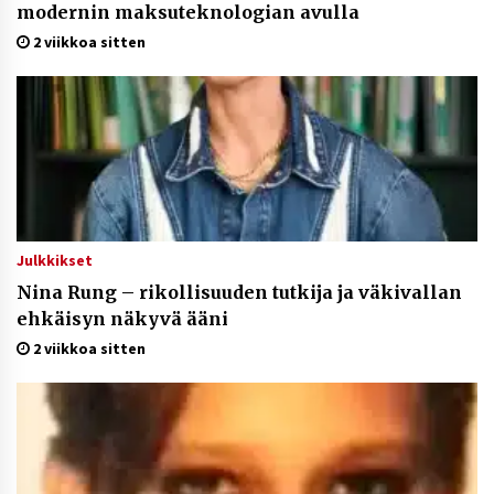
modernin maksuteknologian avulla
2 viikkoa sitten
Julkkikset
Nina Rung – rikollisuuden tutkija ja väkivallan
ehkäisyn näkyvä ääni
2 viikkoa sitten