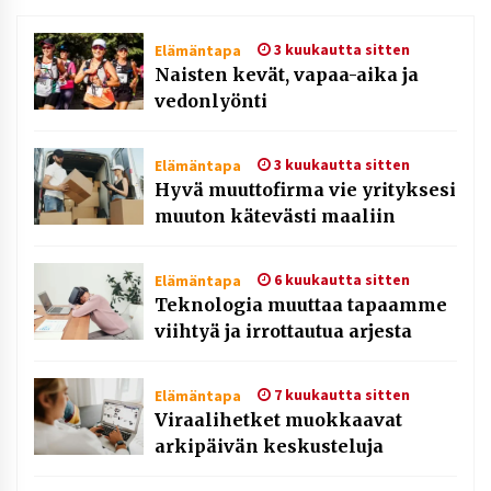
3 kuukautta sitten
Elämäntapa
Naisten kevät, vapaa-aika ja
vedonlyönti
3 kuukautta sitten
Elämäntapa
Hyvä muuttofirma vie yrityksesi
muuton kätevästi maaliin
6 kuukautta sitten
Elämäntapa
Teknologia muuttaa tapaamme
viihtyä ja irrottautua arjesta
7 kuukautta sitten
Elämäntapa
Viraalihetket muokkaavat
arkipäivän keskusteluja