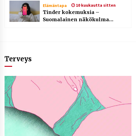
10 kuukautta sitten
Elämäntapa
Tinder kokemuksia –
Suomalainen näkökulma
moderniin deittailuun
Terveys