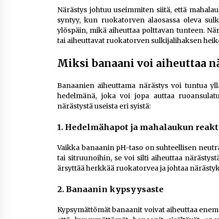
Närästys johtuu useimmiten siitä, että maha
syntyy, kun ruokatorven alaosassa oleva sulk
ylöspäin, mikä aiheuttaa polttavan tunteen. Närä
tai aiheuttavat ruokatorven sulkijalihaksen hei
Miksi banaani voi aiheuttaa n
Banaanien aiheuttama närästys voi tuntua yll
hedelmänä, joka voi jopa auttaa ruoansulatu
närästystä useista eri syistä:
1.
Hedelmähapot ja mahalaukun reakt
Vaikka banaanin pH-taso on suhteellisen neutr
tai sitruunoihin, se voi silti aiheuttaa närästy
ärsyttää herkkää ruokatorvea ja johtaa närästy
2.
Banaanin kypsyysaste
Kypsymättömät banaanit voivat aiheuttaa enemmä