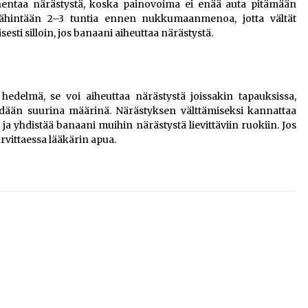
entaa närästystä, koska painovoima ei enää auta pitämään
vähintään 2–3 tuntia ennen nukkumaanmenoa, jotta vältät
sti silloin, jos banaani aiheuttaa närästystä.
hedelmä, se voi aiheuttaa närästystä joissakin tapauksissa,
ödään suurina määrinä. Närästyksen välttämiseksi kannattaa
 ja yhdistää banaani muihin närästystä lievittäviin ruokiin. Jos
rvittaessa lääkärin apua.