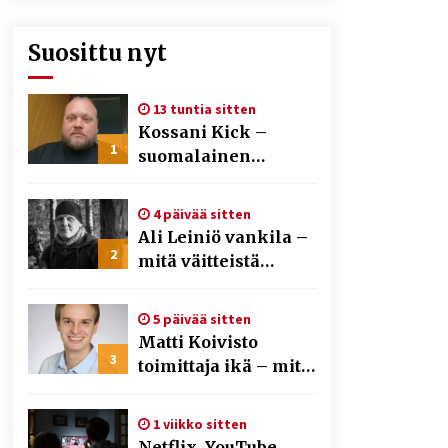
Suosittu nyt
13 tuntia sitten
Kossani Kick –
1
suomalainen
striimaaja, joka on
kasvattanut
4 päivää sitten
yleisöään Kick-
Ali Leiniö vankila –
alustalla
2
mitä väitteistä
tiedetään?
5 päivää sitten
Matti Koivisto
3
toimittaja ikä – mitä
Ylen politiikan
toimittajasta
1 viikko sitten
tiedetään?
Netflix, YouTube,