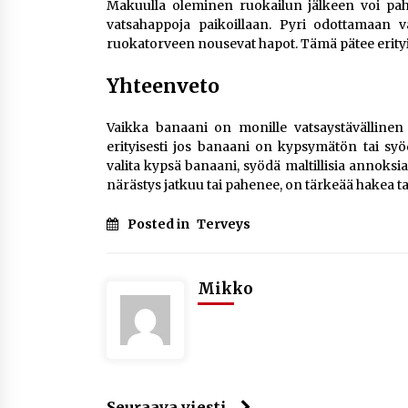
Makuulla oleminen ruokailun jälkeen voi pah
vatsahappoja paikoillaan. Pyri odottamaan 
ruokatorveen nousevat hapot. Tämä pätee erityise
Yhteenveto
Vaikka banaani on monille vatsaystävällinen 
erityisesti jos banaani on kypsymätön tai sy
valita kypsä banaani, syödä maltillisia annoksia
närästys jatkuu tai pahenee, on tärkeää hakea ta
Posted in
Terveys
Mikko
Seuraava viesti