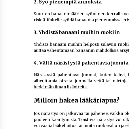
2.
Syö pienempiä annoksia
Suurten banaanimäärien syöminen kerralla voi a
riskiä. Kokeile syödä banaania pienemmissä eris
3.
Yhdistä banaani muihin ruokiin
Yhdistä banaani muihin helposti sulaviin ruoki
auttaa vähentämään banaanin mahdollisia ärsyttä
4.
Vältä närästystä pahentavia juomia
Närästystä pahentavat juomat, kuten kahvi, h
aiheuttamia oireita. Juomalla vettä tai mietoj
hedelmän ilman lisäoireita.
Milloin hakea lääkäriapua?
Jos närästys on jatkuvaa tai pahenee, vaikka o
puoleen kääntymistä. Toistuva närästys voi oll
voi vaatia lääkehoitoa tai muita ruokavalion ja