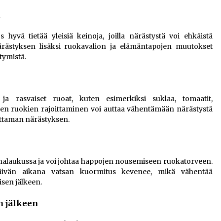
ä
 hyvä tietää yleisiä keinoja, joilla närästystä voi ehkäistä
ärästyksen lisäksi ruokavalion ja elämäntapojen muutokset
tymistä.
ja rasvaiset ruoat, kuten esimerkiksi suklaa, tomaatit,
iden ruokien rajoittaminen voi auttaa vähentämään närästystä
euttaman närästyksen.
halaukussa ja voi johtaa happojen nousemiseen ruokatorveen.
äivän aikana vatsan kuormitus kevenee, mikä vähentää
isen jälkeen.
n jälkeen