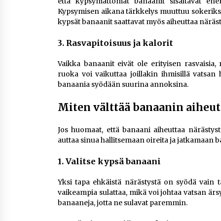
että kypsymättömät banaanit sisältävät ene
Kypsymisen aikana tärkkelys muuttuu sokeriksi,
kypsät banaanit saattavat myös aiheuttaa näräst
3.
Rasvapitoisuus ja kalorit
Vaikka banaanit eivät ole erityisen rasvaisia,
ruoka voi vaikuttaa joillakin ihmisillä vatsan
banaania syödään suurina annoksina.
Miten välttää banaanin aiheu
Jos huomaat, että banaani aiheuttaa närästystä
auttaa sinua hallitsemaan oireita ja jatkamaan 
1.
Valitse kypsä banaani
Yksi tapa ehkäistä närästystä on syödä vain 
vaikeampia sulattaa, mikä voi johtaa vatsan ärs
banaaneja, jotta ne sulavat paremmin.