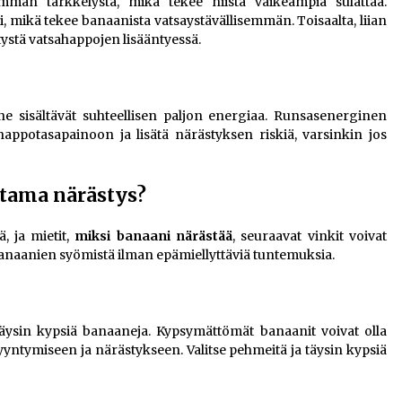
mmän tärkkelystä, mikä tekee niistä vaikeampia sulattaa.
 mikä tekee banaanista vatsaystävällisemmän. Toisaalta, liian
ystä vatsahappojen lisääntyessä.
 ne sisältävät suhteellisen paljon energiaa. Runsasenerginen
 happotasapainoon ja lisätä närästyksen riskiä, varsinkin jos
ttama närästys?
, ja mietit,
miksi banaani närästää
, seuraavat vinkit voivat
banaanien syömistä ilman epämiellyttäviä tuntemuksia.
täysin kypsiä banaaneja. Kypsymättömät banaanit voivat olla
yyntymiseen ja närästykseen. Valitse pehmeitä ja täysin kypsiä