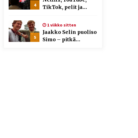
4
TikTok, pelit ja
nettikasinot osana
samaa ilmiötä
1 viikko sitten
Jaakko Selin puoliso
5
Simo – pitkä
rakkaustarina,
elämäntyö ja ura