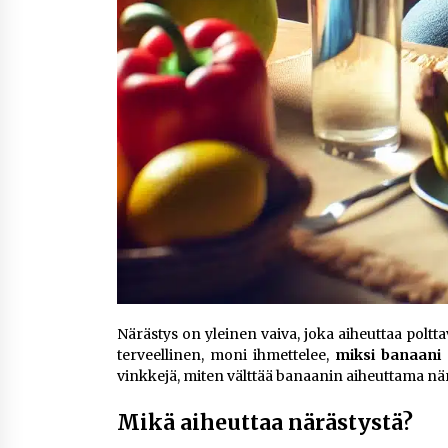
Närästys on yleinen vaiva, joka aiheuttaa polt
terveellinen, moni ihmettelee,
miksi banaani 
vinkkejä, miten välttää banaanin aiheuttama när
Mikä aiheuttaa närästystä?