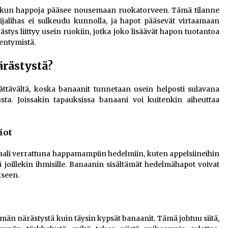
laukun happoja pääsee nousemaan ruokatorveen. Tämä tilanne
ijalihas ei sulkeudu kunnolla, ja hapot pääsevät virtaamaan
stys liittyy usein ruokiin, jotka joko lisäävät hapon tuotantoa
kentymistä.
ärästystä?
ättävältä, koska banaanit tunnetaan usein helposti sulavana
sta. Joissakin tapauksissa banaani voi kuitenkin aiheuttaa
iot
aali verrattuna happamampiin hedelmiin, kuten appelsiineihin
stä joillekin ihmisille. Banaanin sisältämät hedelmähapot voivat
kseen.
n närästystä kuin täysin kypsät banaanit. Tämä johtuu siitä,