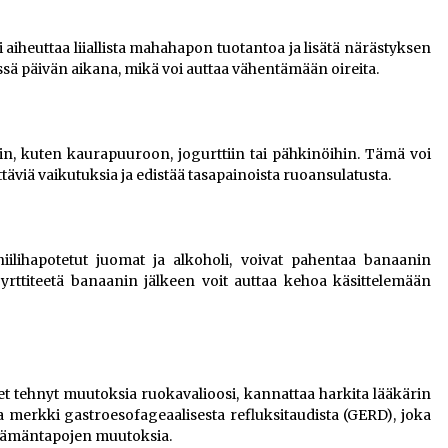
iheuttaa liiallista mahahapon tuotantoa ja lisätä närästyksen
sä päivän aikana, mikä voi auttaa vähentämään oireita.
in, kuten kaurapuuroon, jogurttiin tai pähkinöihin. Tämä voi
viä vaikutuksia ja edistää tasapainoista ruoansulatusta.
iilihapotetut juomat ja alkoholi, voivat pahentaa banaanin
a yrttiteetä banaanin jälkeen voit auttaa kehoa käsittelemään
let tehnyt muutoksia ruokavalioosi, kannattaa harkita lääkärin
a merkki gastroesofageaalisesta refluksitaudista (GERD), joka
 elämäntapojen muutoksia.