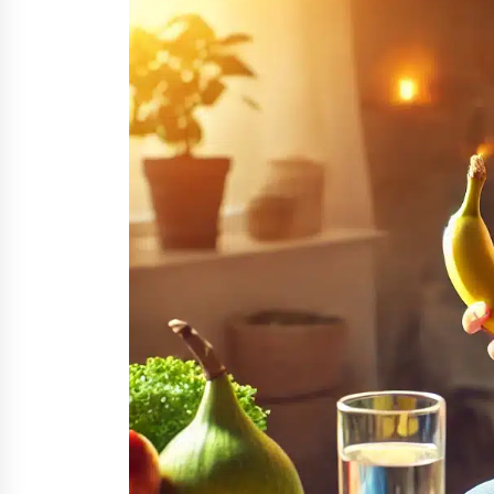
Nina Rung – rikollisuuden tutkija 
väkivallan ehkäisyn näkyvä ääni
2 viikkoa sitten
Uutisankkuri Jan Andersson vaim
– faktat ja huhut
3 viikkoa sitten