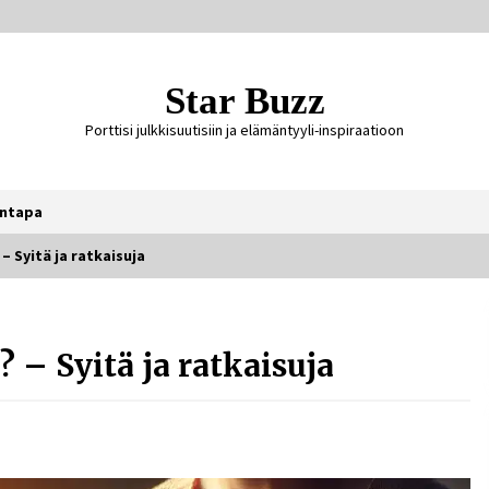
Star Buzz
Porttisi julkkisuutisiin ja elämäntyyli-inspiraatioon
ntapa
– Syitä ja ratkaisuja
Ali Leiniö vankila – mitä väitteistä
tiedetään?
 – Syitä ja ratkaisuja
4 päivää sitten
Jaakko Selin puoliso Simo – pitkä
rakkaustarina, elämäntyö ja ura
1 viikko sitten