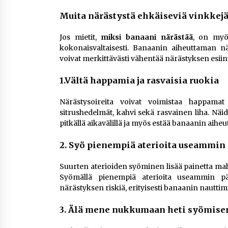
Muita närästystä ehkäiseviä vinkkej
Jos mietit,
miksi banaani närästää
, on myös
kokonaisvaltaisesti. Banaanin aiheuttaman n
voivat merkittävästi vähentää närästyksen esiin
1.Vältä happamia ja rasvaisia ruokia
Närästysoireita voivat voimistaa happamat 
sitrushedelmät, kahvi sekä rasvainen liha. Nä
pitkällä aikavälillä ja myös estää banaanin aih
2. Syö pienempiä aterioita useammin
Suurten aterioiden syöminen lisää painetta ma
Syömällä pienempiä aterioita useammin p
närästyksen riskiä, erityisesti banaanin nauttim
3. Älä mene nukkumaan heti syömise