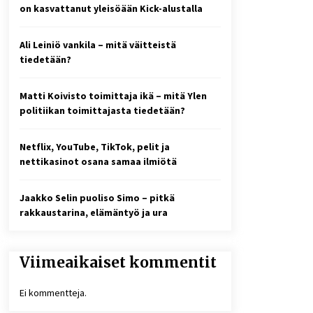
2 viikkoa sitten
on kasvattanut yleisöään Kick-alustalla
Online-kasinoiden
Ali Leiniö vankila – mitä väitteistä
mobiilipelialustojen kehitys –
asiantuntijalausunto
tiedetään?
3 viikkoa sitten
Matti Koivisto toimittaja ikä – mitä Ylen
10 euron talletuskasinot ja
politiikan toimittajasta tiedetään?
pikamaksut: mitä suomalaisten
pelaajien on hyvä tietää
4 viikkoa sitten
Netflix, YouTube, TikTok, pelit ja
nettikasinot osana samaa ilmiötä
Jaakko Selin puoliso Simo – pitkä
rakkaustarina, elämäntyö ja ura
Viimeaikaiset kommentit
Ei kommentteja.