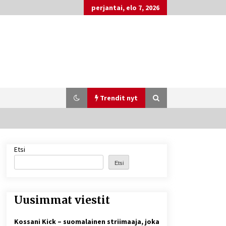
perjantai, elo 7, 2026
Trendit nyt
Etsi
Matti Koivisto toimittaja ikä – mitä
Ylen politiikan toimittajasta
Etsi
tiedetään?
5 päivää sitten
Uusimmat viestit
Näin pikakasinot nopeuttavat
kotiutuksia modernin
maksuteknologian avulla
Kossani Kick – suomalainen striimaaja, joka