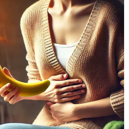
ja
Pia Töyli – tapaus, joka jäi osaksi
Suomen rikoshistoriaa
3 viikkoa sitten
o
Pamela Anderson ikä, ura ja elämä
4 viikkoa sitten