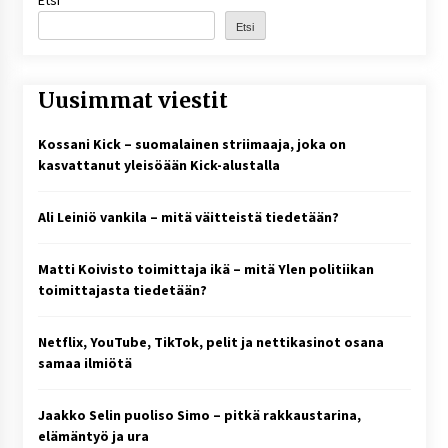
Etsi
Etsi
Uusimmat viestit
Kossani Kick – suomalainen striimaaja, joka on
kasvattanut yleisöään Kick-alustalla
Ali Leiniö vankila – mitä väitteistä tiedetään?
Matti Koivisto toimittaja ikä – mitä Ylen politiikan
toimittajasta tiedetään?
Netflix, YouTube, TikTok, pelit ja nettikasinot osana
samaa ilmiötä
Jaakko Selin puoliso Simo – pitkä rakkaustarina,
elämäntyö ja ura