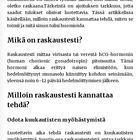
rikoshistoriaa
oletko raskaana.Tärkeintä on ajoituksen tarkkuus, jotta
3 viikkoa sitten
saadut tulokset olisivat luotettavia. Tässä artikkelissa
käsitellään, milloin raskaustesti kannattaa tehdä, miten se
Online-kasinoiden mobiilipelialustojen kehitys
toimii ja mitä sinun tulisi huomioida.
– asiantuntijalausunto
3 viikkoa sitten
Mikä on raskaustesti?
Uutisankkuri Jan Andersson vaimo – faktat ja
Raskaustesti mittaa virtsasta tai verestä hCG-hormonin
huhut
(human chorionic gonadotropin) pitoisuutta. Tämä
3 viikkoa sitten
hormoni alkaa erittyä naisen elimistöön, kun
hedelmöittynyt munasolu kiinnittyy kohdun seinämään,
yleensä noin 6–12 päivää hedelmöittymisen jälkeen.
Pamela Anderson ikä, ura ja elämä
4 viikkoa sitten
Milloin raskaustesti kannattaa
tehdä?
10 euron talletuskasinot ja pikamaksut: mitä
suomalaisten pelaajien on hyvä tietää
Odota kuukautisten myöhästymistä
4 viikkoa sitten
Luotettavin aika tehdä raskaustesti on kuukautisten
myöhästyttyä. Suurin osa raskaustesteistä antaa tarkkoja