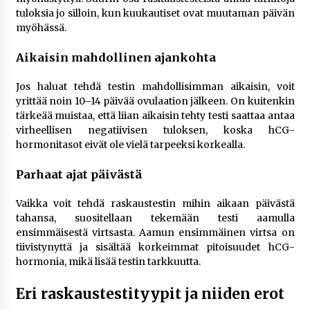
tuloksia jo silloin, kun kuukautiset ovat muutaman päivän
myöhässä.
Aikaisin mahdollinen ajankohta
Jos haluat tehdä testin mahdollisimman aikaisin, voit
yrittää noin 10–14 päivää ovulaation jälkeen. On kuitenkin
tärkeää muistaa, että liian aikaisin tehty testi saattaa antaa
virheellisen negatiivisen tuloksen, koska hCG-
hormonitasot eivät ole vielä tarpeeksi korkealla.
Parhaat ajat päivästä
Vaikka voit tehdä raskaustestin mihin aikaan päivästä
tahansa, suositellaan tekemään testi aamulla
ensimmäisestä virtsasta. Aamun ensimmäinen virtsa on
tiivistynyttä ja sisältää korkeimmat pitoisuudet hCG-
hormonia, mikä lisää testin tarkkuutta.
Eri raskaustestityypit ja niiden erot