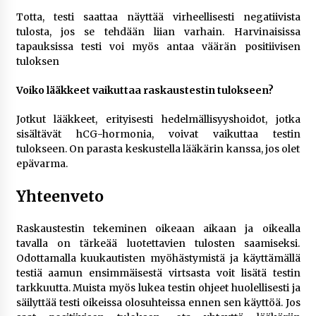
Totta, testi saattaa näyttää virheellisesti negatiivista
tulosta, jos se tehdään liian varhain. Harvinaisissa
tapauksissa testi voi myös antaa väärän positiivisen
tuloksen
Voiko lääkkeet vaikuttaa raskaustestin tulokseen?
Jotkut lääkkeet, erityisesti hedelmällisyyshoidot, jotka
sisältävät hCG-hormonia, voivat vaikuttaa testin
tulokseen. On parasta keskustella lääkärin kanssa, jos olet
epävarma.
Yhteenveto
Raskaustestin tekeminen oikeaan aikaan ja oikealla
tavalla on tärkeää luotettavien tulosten saamiseksi.
Odottamalla kuukautisten myöhästymistä ja käyttämällä
testiä aamun ensimmäisestä virtsasta voit lisätä testin
tarkkuutta. Muista myös lukea testin ohjeet huolellisesti ja
säilyttää testi oikeissa olosuhteissa ennen sen käyttöä. Jos