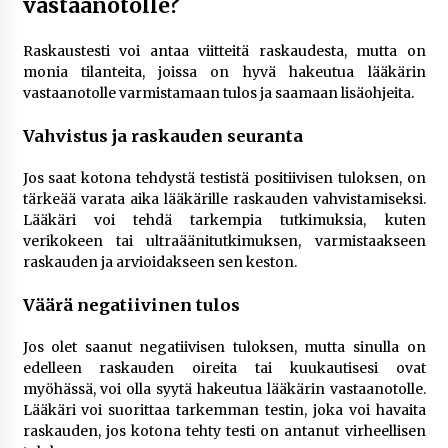
vastaanotolle?
Raskaustesti voi antaa viitteitä raskaudesta, mutta on
monia tilanteita, joissa on hyvä hakeutua lääkärin
vastaanotolle varmistamaan tulos ja saamaan lisäohjeita.
Vahvistus ja raskauden seuranta
Jos saat kotona tehdystä testistä positiivisen tuloksen, on
tärkeää varata aika lääkärille raskauden vahvistamiseksi.
Lääkäri voi tehdä tarkempia tutkimuksia, kuten
verikokeen tai ultraäänitutkimuksen, varmistaakseen
raskauden ja arvioidakseen sen keston.
Väärä negatiivinen tulos
Jos olet saanut negatiivisen tuloksen, mutta sinulla on
edelleen raskauden oireita tai kuukautisesi ovat
myöhässä, voi olla syytä hakeutua lääkärin vastaanotolle.
Lääkäri voi suorittaa tarkemman testin, joka voi havaita
raskauden, jos kotona tehty testi on antanut virheellisen