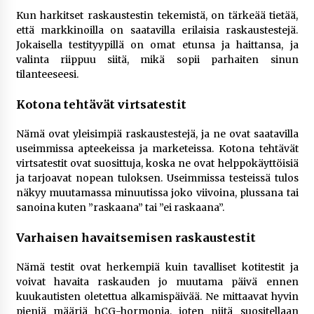
Kun harkitset raskaustestin tekemistä, on tärkeää tietää,
että markkinoilla on saatavilla erilaisia raskaustestejä.
Jokaisella testityypillä on omat etunsa ja haittansa, ja
valinta riippuu siitä, mikä sopii parhaiten sinun
tilanteeseesi.
Kotona tehtävät virtsatestit
Nämä ovat yleisimpiä raskaustestejä, ja ne ovat saatavilla
useimmissa apteekeissa ja marketeissa. Kotona tehtävät
virtsatestit ovat suosittuja, koska ne ovat helppokäyttöisiä
ja tarjoavat nopean tuloksen. Useimmissa testeissä tulos
näkyy muutamassa minuutissa joko viivoina, plussana tai
sanoina kuten ”raskaana” tai ”ei raskaana”.
Varhaisen havaitsemisen raskaustestit
Nämä testit ovat herkempiä kuin tavalliset kotitestit ja
voivat havaita raskauden jo muutama päivä ennen
kuukautisten oletettua alkamispäivää. Ne mittaavat hyvin
pieniä määriä hCG-hormonia, joten niitä suositellaan