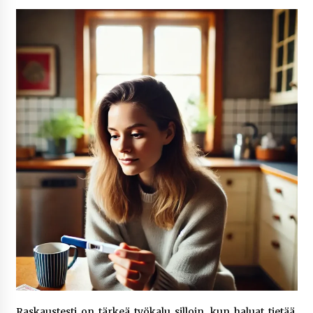
4 päivää sitten
Netflix, YouTube, TikTok, pelit ja nettikasinot
osana samaa ilmiötä
1 viikko sitten
Jaakko Selin puoliso Simo – pitkä
rakkaustarina, elämäntyö ja ura
1 viikko sitten
Näin pikakasinot nopeuttavat kotiutuksia
modernin maksuteknologian avulla
1 viikko sitten
Nina Rung – rikollisuuden tutkija ja väkivallan
ehkäisyn näkyvä ääni
2 viikkoa sitten
Pia Töyli – tapaus, joka jäi osaksi Suomen
Raskaustesti on tärkeä työkalu silloin, kun haluat tietää,