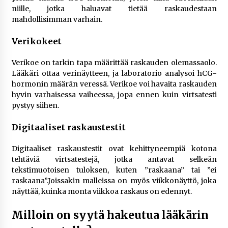
niille, jotka haluavat tietää raskaudestaan
mahdollisimman varhain.
Verikokeet
Verikoe on tarkin tapa määrittää raskauden olemassaolo.
Lääkäri ottaa verinäytteen, ja laboratorio analysoi hCG-
hormonin määrän veressä. Verikoe voi havaita raskauden
hyvin varhaisessa vaiheessa, jopa ennen kuin virtsatesti
pystyy siihen.
Digitaaliset raskaustestit
Digitaaliset raskaustestit ovat kehittyneempiä kotona
tehtäviä virtsatestejä, jotka antavat selkeän
tekstimuotoisen tuloksen, kuten ”raskaana” tai ”ei
raskaana”.Joissakin malleissa on myös viikkonäyttö, joka
näyttää, kuinka monta viikkoa raskaus on edennyt.
Milloin on syytä hakeutua lääkärin