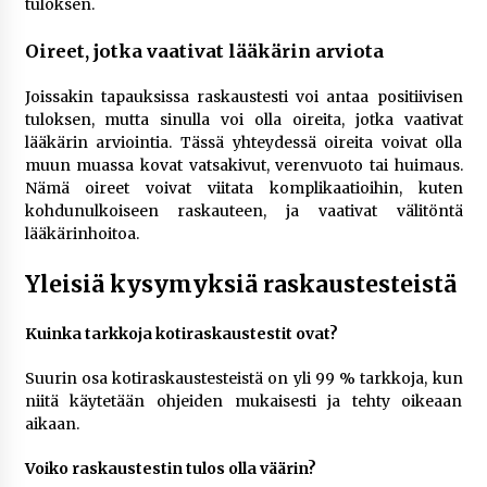
tuloksen.
Oireet, jotka vaativat lääkärin arviota
Joissakin tapauksissa raskaustesti voi antaa positiivisen
tuloksen, mutta sinulla voi olla oireita, jotka vaativat
lääkärin arviointia. Tässä yhteydessä oireita voivat olla
muun muassa kovat vatsakivut, verenvuoto tai huimaus.
Nämä oireet voivat viitata komplikaatioihin, kuten
kohdunulkoiseen raskauteen, ja vaativat välitöntä
lääkärinhoitoa.
Yleisiä kysymyksiä raskaustesteistä
Kuinka tarkkoja kotiraskaustestit ovat?
Suurin osa kotiraskaustesteistä on yli 99 % tarkkoja, kun
niitä käytetään ohjeiden mukaisesti ja tehty oikeaan
aikaan.
Voiko raskaustestin tulos olla väärin?