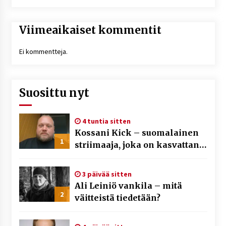
Viimeaikaiset kommentit
Ei kommentteja.
Suosittu nyt
4 tuntia sitten
Kossani Kick – suomalainen
1
striimaaja, joka on kasvattanut
yleisöään Kick-alustalla
3 päivää sitten
Ali Leiniö vankila – mitä
2
väitteistä tiedetään?