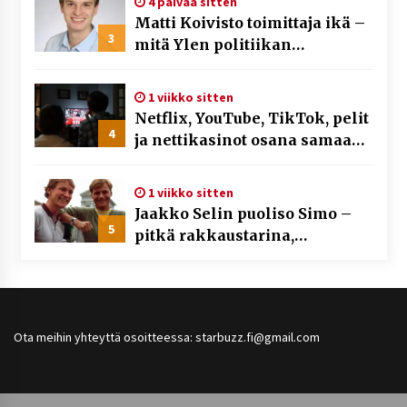
4 päivää sitten
Matti Koivisto toimittaja ikä –
3
mitä Ylen politiikan
toimittajasta tiedetään?
1 viikko sitten
Netflix, YouTube, TikTok, pelit
4
ja nettikasinot osana samaa
ilmiötä
1 viikko sitten
Jaakko Selin puoliso Simo –
5
pitkä rakkaustarina,
elämäntyö ja ura
Ota meihin yhteyttä osoitteessa: starbuzz.fi@gmail.com