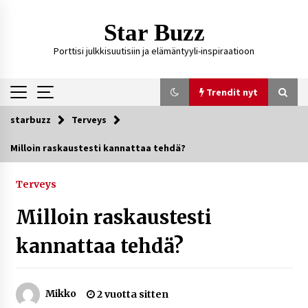
Siirry
sisältöön
Star Buzz
Porttisi julkkisuutisiin ja elämäntyyli-inspiraatioon
Trendit nyt
starbuzz
Terveys
Trendit nyt
Milloin raskaustesti kannattaa tehdä?
Kossani Kick – suomalainen striimaaja, joka on
kasvattanut yleisöään Kick-alustalla
Terveys
4 tuntia sitten
Milloin raskaustesti
Ali Leiniö vankila – mitä väitteistä tiedetään?
kannattaa tehdä?
3 päivää sitten
Mikko
2 vuotta sitten
Matti Koivisto toimittaja ikä – mitä Ylen
politiikan toimittajasta tiedetään?