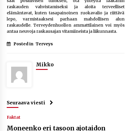
saat positiivisen tuloksen, ota yhteyttä lääkäriin
raskauden vahvistamiseksi ja aloita terveelliset
elämäntavat, kuten tasapainoinen ruokavalio ja riittävä
lepo, varmistaaksesi parhaan mahdollisen alun
raskaudelle. Terveydenhuollon ammattilainen voi myös
antaa neuvoja raskausajan vitamiineista ja liikunnasta.
Posted in
Terveys
Mikko
Seuraava viesti
Faktat
Moneenko eri tasoon ajotaidon