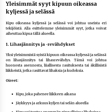
rikoshistoriaa
Yleisimmät syyt kipuun oikeassa
3 viikkoa sitten
kyljessä ja selässä
Online-kasinoiden mobiilipelialustojen kehitys
Kipu oikeassa kyljessä ja selässä voi johtua useista eri
– asiantuntijalausunto
tekijöistä. Alla esittelemme yleisimmät syyt, jotka voivat
3 viikkoa sitten
aiheuttaa kipua tällä alueella.
Uutisankkuri Jan Andersson vaimo – faktat ja
1. Lihasjännitys ja -revähdykset
huhut
3 viikkoa sitten
Yksi yleisimmistä syistä kipuun oikeassa kyljessä ja selässä
on lihasjännitys tai lihasrevähdys. Tämä voi johtua
huonosta asennosta, liiallisesta rasituksesta tai äkillisistä
Pamela Anderson ikä, ura ja elämä
liikkeistä, jotka rasittavat lihaksia ja kudoksia.
4 viikkoa sitten
Oireet:
10 euron talletuskasinot ja pikamaksut: mitä
suomalaisten pelaajien on hyvä tietää
Kipu, joka pahenee liikkeen aikana
4 viikkoa sitten
Jäykkyys ja arkuus kyljen tai selän alueella