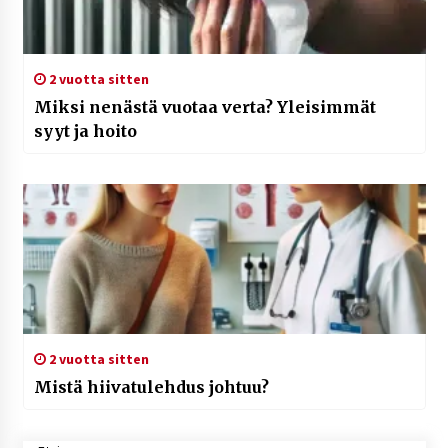
2 vuotta sitten
Miksi nenästä vuotaa verta? Yleisimmät
syyt ja hoito
2 vuotta sitten
Mistä hiivatulehdus johtuu?