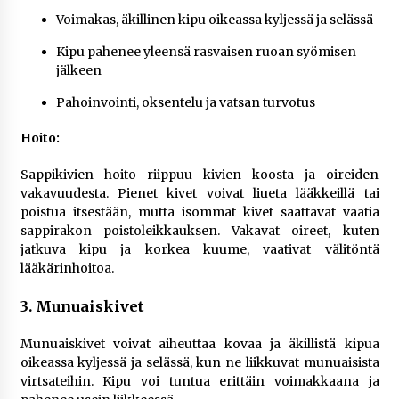
Voimakas, äkillinen kipu oikeassa kyljessä ja selässä
Kipu pahenee yleensä rasvaisen ruoan syömisen
jälkeen
Pahoinvointi, oksentelu ja vatsan turvotus
Hoito:
Sappikivien hoito riippuu kivien koosta ja oireiden
vakavuudesta. Pienet kivet voivat liueta lääkkeillä tai
poistua itsestään, mutta isommat kivet saattavat vaatia
sappirakon poistoleikkauksen. Vakavat oireet, kuten
jatkuva kipu ja korkea kuume, vaativat välitöntä
lääkärinhoitoa.
3. Munuaiskivet
Munuaiskivet voivat aiheuttaa kovaa ja äkillistä kipua
oikeassa kyljessä ja selässä, kun ne liikkuvat munuaisista
virtsateihin. Kipu voi tuntua erittäin voimakkaana ja