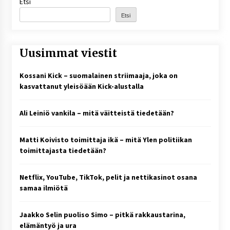
Etsi
Etsi
Uusimmat viestit
Kossani Kick – suomalainen striimaaja, joka on
kasvattanut yleisöään Kick-alustalla
Ali Leiniö vankila – mitä väitteistä tiedetään?
Matti Koivisto toimittaja ikä – mitä Ylen politiikan
toimittajasta tiedetään?
Netflix, YouTube, TikTok, pelit ja nettikasinot osana
samaa ilmiötä
Jaakko Selin puoliso Simo – pitkä rakkaustarina,
elämäntyö ja ura