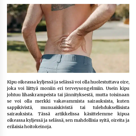
5 päivää sitten
Netflix, YouTube, TikTok, pelit ja nettikasinot
osana samaa ilmiötä
1 viikko sitten
Jaakko Selin puoliso Simo – pitkä
rakkaustarina, elämäntyö ja ura
1 viikko sitten
Näin pikakasinot nopeuttavat kotiutuksia
Kipu oikeassa kyljessä ja selässä voi olla huolestuttava oire,
modernin maksuteknologian avulla
joka voi liittyä moniin eri terveysongelmiin. Usein kipu
2 viikkoa sitten
johtuu lihaskrampeista tai jännityksestä, mutta toisinaan
se voi olla merkki vakavammista sairauksista, kuten
Nina Rung – rikollisuuden tutkija ja väkivallan
sappikivistä, munuaiskivistä tai tulehduksellisista
ehkäisyn näkyvä ääni
sairauksista. Tässä artikkelissa käsittelemme kipua
2 viikkoa sitten
oikeassa kyljessä ja selässä, sen mahdollisia syitä, oireita ja
erilaisia hoitokeinoja.
Pia Töyli – tapaus, joka jäi osaksi Suomen