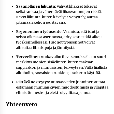
Säännöllinen liikunta:
Vahvat lihakset tukevat
selkärankaa ja vähentävät lihasvammojen riskiä.
Kevyt liikunta, kuten kävely ja venyttely, auttaa
pitämään kehon joustavana.
Ergonominen työasento:
Varmista, että istut ja
seisot oikeassa asennossa, erityisesti pitkiä aikoja
työskennellessäsi. Huonot työasennot voivat
aiheuttaa lihaskipuja ja jännitystä.
Terveellinen ruokavalio:
Ravitsemuksella on suuri
merkitys monien sisäelinten, kuten maksan,
sappirakon ja munuaisten, terveyteen. Vältä liiallista
alkoholin, rasvaisten ruokien ja sokerin käyttöä.
Riittävä nesteytys:
Runsas veden juominen auttaa
estämään munuaiskivien muodostumista ja ylläpitää
elimistön neste- ja elektrolyyttitasapainoa.
Yhteenveto