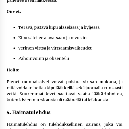
pahenee usein liikkeessä.
Oireet:
Terävä, pistävä kipu alaselässä ja kyljessä
Kipu säteilee alavatsaan ja nivusiin
Verinen virtsa ja virtsaamisvaikeudet
Pahoinvointi ja oksentelu
Hoito:
Pienet munuaiskivet voivat poistua virtsan mukana, ja
niitä voidaan hoitaa kipulääkkeillä sekä juomalla runsaasti
vettä. Suuremmat kivet saattavat vaatia lääkärinhoitoa,
kuten kivien murskausta ultraäänellä tai leikkausta.
4. Haimatulehdus
Haimatulehdus on tulehduksellinen sairaus, joka voi