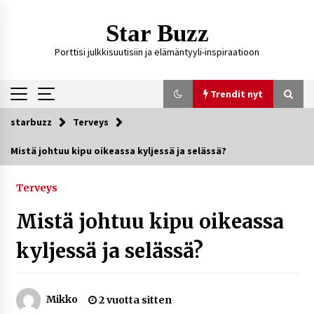
Siirry
sisältöön
Star Buzz
Porttisi julkkisuutisiin ja elämäntyyli-inspiraatioon
Trendit nyt
starbuzz
Terveys
Trendit nyt
Mistä johtuu kipu oikeassa kyljessä ja selässä?
Kossani Kick – suomalainen striimaaja, joka on
kasvattanut yleisöään Kick-alustalla
Terveys
22 tuntia sitten
Mistä johtuu kipu oikeassa
Ali Leiniö vankila – mitä väitteistä tiedetään?
kyljessä ja selässä?
4 päivää sitten
Mikko
2 vuotta sitten
Matti Koivisto toimittaja ikä – mitä Ylen
politiikan toimittajasta tiedetään?