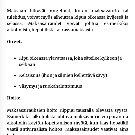
Maksaan liittyvät ongelmat, kuten maksavaurio tai
tulehdus, voivat myös aiheuttaa kipua oikeassa kyljessä ja
selässä. Maksasairaudet voivat johtua esimerkiksi
alkoholista, hepatiitista tai rasvamaksasta.
Oireet:
Kipu oikeassa ylävatsassa, joka säteilee kylkeen ja
selkään
Keltaisuus (ihon ja silmien kellertävä sävy)
Väsymys ja ruokahaluttomuus
Hoito:
Maksasairauksien hoito riippuu taustalla olevasta syystä.
Esimerkiksi alkoholista johtuva maksavaurio voi parantua
alkoholin käytön lopettamisen myötä, kun taas hepatiitti
vaatii antiviraalista hoitoa. Maksasairaudet vaativat aina