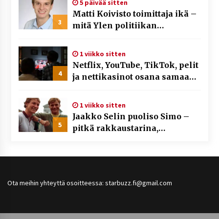
5 päivää sitten
Matti Koivisto toimittaja ikä –
3
mitä Ylen politiikan
toimittajasta tiedetään?
1 viikko sitten
Netflix, YouTube, TikTok, pelit
4
ja nettikasinot osana samaa
ilmiötä
1 viikko sitten
Jaakko Selin puoliso Simo –
5
pitkä rakkaustarina,
elämäntyö ja ura
Ota meihin yhteyttä osoitteessa: starbuzz.fi@gmail.com