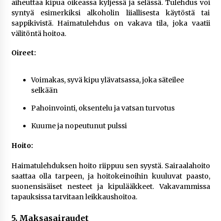
aiheuttaa kipua oikeassa kyljessä ja selässä. Tulehdus voi
syntyä esimerkiksi alkoholin liiallisesta käytöstä tai
sappikivistä. Haimatulehdus on vakava tila, joka vaatii
välitöntä hoitoa.
Oireet:
Voimakas, syvä kipu ylävatsassa, joka säteilee
selkään
Pahoinvointi, oksentelu ja vatsan turvotus
Kuume ja nopeutunut pulssi
Hoito:
Haimatulehduksen hoito riippuu sen syystä. Sairaalahoito
saattaa olla tarpeen, ja hoitokeinoihin kuuluvat paasto,
suonensisäiset nesteet ja kipulääkkeet. Vakavammissa
tapauksissa tarvitaan leikkaushoitoa.
5. Maksasairaudet