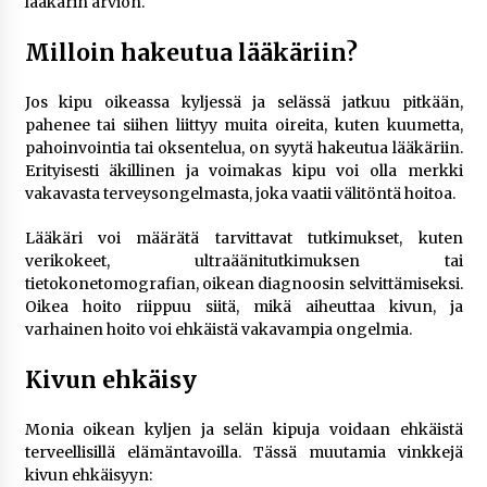
lääkärin arvion.
Milloin hakeutua lääkäriin?
Jos kipu oikeassa kyljessä ja selässä jatkuu pitkään,
pahenee tai siihen liittyy muita oireita, kuten kuumetta,
pahoinvointia tai oksentelua, on syytä hakeutua lääkäriin.
Erityisesti äkillinen ja voimakas kipu voi olla merkki
vakavasta terveysongelmasta, joka vaatii välitöntä hoitoa.
Lääkäri voi määrätä tarvittavat tutkimukset, kuten
verikokeet, ultraäänitutkimuksen tai
tietokonetomografian, oikean diagnoosin selvittämiseksi.
Oikea hoito riippuu siitä, mikä aiheuttaa kivun, ja
varhainen hoito voi ehkäistä vakavampia ongelmia.
Kivun ehkäisy
Monia oikean kyljen ja selän kipuja voidaan ehkäistä
terveellisillä elämäntavoilla. Tässä muutamia vinkkejä
kivun ehkäisyyn: