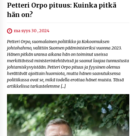
Petteri Orpo pituus: Kuinka pitkä
hän on?
ma syys 30 , 2024
Petteri Orpo, suomalainen poliitikko ja Kokoomuksen
johtohahmo, valittiin Suomen pääministeriksi vuonna 2023.
Hänen pitkän uransa aikana hän on toiminut useissa
merkittävissä ministerintehtävissä ja saanut laajaa tunnustusta
johtamiskyvyistään. Petteri Orpo pituus ja fyysinen olemus
herättävät ajoittain huomiota, mutta hänen saavutuksensa
politiikassa ovat se, mikä todella erottaa hänet muista. Tässä
artikkelissa tarkastelemme […]