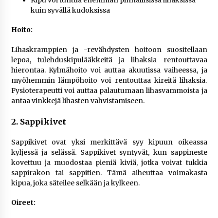
Kipu voi tuntua enemmän pinnallisissa lihaksissa
kuin syvällä kudoksissa
Hoito:
Lihaskramppien ja -revähdysten hoitoon suositellaan
lepoa, tulehduskipulääkkeitä ja lihaksia rentouttavaa
hierontaa. Kylmähoito voi auttaa akuutissa vaiheessa, ja
myöhemmin lämpöhoito voi rentouttaa kireitä lihaksia.
Fysioterapeutti voi auttaa palautumaan lihasvammoista ja
antaa vinkkejä lihasten vahvistamiseen.
2. Sappikivet
Sappikivet ovat yksi merkittävä syy kipuun oikeassa
kyljessä ja selässä. Sappikivet syntyvät, kun sappineste
kovettuu ja muodostaa pieniä kiviä, jotka voivat tukkia
sappirakon tai sappitien. Tämä aiheuttaa voimakasta
kipua, joka säteilee selkään ja kylkeen.
Oireet: