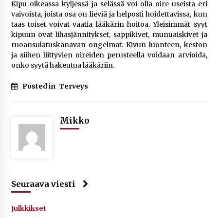
Kipu oikeassa kyljessä ja selässä voi olla oire useista eri
vaivoista, joista osa on lieviä ja helposti hoidettavissa, kun
taas toiset voivat vaatia lääkärin hoitoa. Yleisimmät syyt
kipuun ovat lihasjännitykset, sappikivet, munuaiskivet ja
ruoansulatuskanavan ongelmat. Kivun luonteen, keston
ja siihen liittyvien oireiden perusteella voidaan arvioida,
onko syytä hakeutua lääkäriin.
Posted in
Terveys
Mikko
Seuraava viesti
Julkkikset