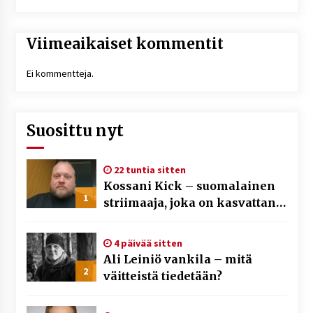
Viimeaikaiset kommentit
Ei kommentteja.
Suosittu nyt
22 tuntia sitten
Kossani Kick – suomalainen
1
striimaaja, joka on kasvattanut
yleisöään Kick-alustalla
4 päivää sitten
Ali Leiniö vankila – mitä
2
väitteistä tiedetään?