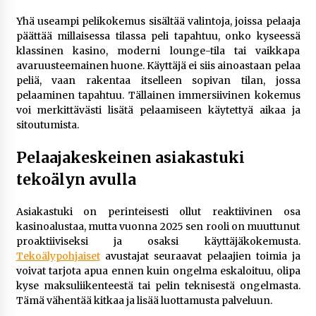
Yhä useampi pelikokemus sisältää valintoja, joissa pelaaja
päättää millaisessa tilassa peli tapahtuu, onko kyseessä
klassinen kasino, moderni lounge-tila tai vaikkapa
avaruusteemainen huone. Käyttäjä ei siis ainoastaan pelaa
peliä, vaan rakentaa itselleen sopivan tilan, jossa
pelaaminen tapahtuu. Tällainen immersiivinen kokemus
voi merkittävästi lisätä pelaamiseen käytettyä aikaa ja
sitoutumista.
Pelaajakeskeinen asiakastuki
tekoälyn avulla
Asiakastuki on perinteisesti ollut reaktiivinen osa
kasinoalustaa, mutta vuonna 2025 sen rooli on muuttunut
proaktiiviseksi ja osaksi käyttäjäkokemusta.
Tekoälypohjaiset
avustajat seuraavat pelaajien toimia ja
voivat tarjota apua ennen kuin ongelma eskaloituu, olipa
kyse maksuliikenteestä tai pelin teknisestä ongelmasta.
Tämä vähentää kitkaa ja lisää luottamusta palveluun.