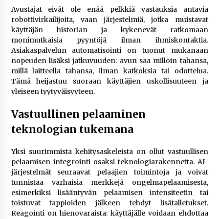
Avustajat eivät ole enää pelkkiä vastauksia antavia
robottivirkailijoita, vaan järjestelmiä, jotka muistavat
käyttäjän historian ja kykenevät ratkomaan
monimutkaisia pyyntöjä ilman ihmiskontaktia.
Asiakaspalvelun automatisointi on tuonut mukanaan
nopeuden lisäksi jatkuvuuden: avun saa milloin tahansa,
millä laitteella tahansa, ilman katkoksia tai odottelua.
Tämä heijastuu suoraan käyttäjien uskollisuuteen ja
yleiseen tyytyväisyyteen.
Vastuullinen pelaaminen
teknologian tukemana
Yksi suurimmista kehitysaskeleista on ollut vastuullisen
pelaamisen integrointi osaksi teknologiarakennetta. AI-
järjestelmät seuraavat pelaajien toimintoja ja voivat
tunnistaa varhaisia merkkejä ongelmapelaamisesta,
esimerkiksi lisääntyvän pelaamisen intensiteetin tai
toistuvat tappioiden jälkeen tehdyt lisätalletukset.
Reagointi on hienovaraista: käyttäjälle voidaan ehdottaa