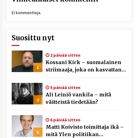
Ei kommentteja.
Suosittu nyt
2 päivää sitten
Kossani Kick – suomalainen
1
striimaaja, joka on kasvattanut
yleisöään Kick-alustalla
5 päivää sitten
Ali Leiniö vankila – mitä
2
väitteistä tiedetään?
6 päivää sitten
Matti Koivisto toimittaja ikä –
3
mitä Ylen politiikan