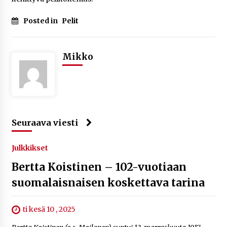
Posted in
Pelit
Mikko
Seuraava viesti
Julkkikset
Bertta Koistinen – 102-vuotiaan
suomalaisnaisen koskettava tarina
ti kesä 10 , 2025