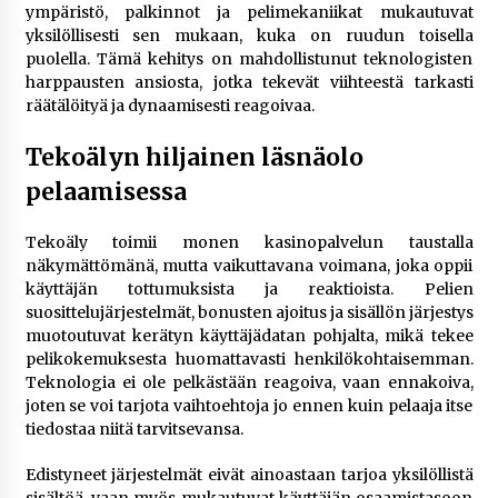
rikoshistoriaa
ympäristö, palkinnot ja pelimekaniikat mukautuvat
3 viikkoa sitten
yksilöllisesti sen mukaan, kuka on ruudun toisella
puolella. Tämä kehitys on mahdollistunut teknologisten
harppausten ansiosta, jotka tekevät viihteestä tarkasti
Online-kasinoiden mobiilipelialustojen kehitys
räätälöityä ja dynaamisesti reagoivaa.
– asiantuntijalausunto
3 viikkoa sitten
Tekoälyn hiljainen läsnäolo
pelaamisessa
Uutisankkuri Jan Andersson vaimo – faktat ja
huhut
4 viikkoa sitten
Tekoäly toimii monen kasinopalvelun taustalla
näkymättömänä, mutta vaikuttavana voimana, joka oppii
käyttäjän tottumuksista ja reaktioista. Pelien
Pamela Anderson ikä, ura ja elämä
suosittelujärjestelmät, bonusten ajoitus ja sisällön järjestys
4 viikkoa sitten
muotoutuvat kerätyn käyttäjädatan pohjalta, mikä tekee
pelikokemuksesta huomattavasti henkilökohtaisemman.
Teknologia ei ole pelkästään reagoiva, vaan ennakoiva,
10 euron talletuskasinot ja pikamaksut: mitä
joten se voi tarjota vaihtoehtoja jo ennen kuin pelaaja itse
suomalaisten pelaajien on hyvä tietää
tiedostaa niitä tarvitsevansa.
1 kuukausi sitten
Edistyneet järjestelmät eivät ainoastaan tarjoa yksilöllistä
sisältöä, vaan myös mukautuvat käyttäjän osaamistasoon