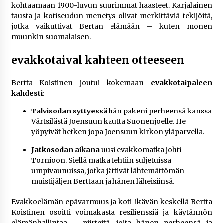
rikoshistoriaa
kohtaamaan 1900-luvun suurimmat haasteet. Karjalainen
3 viikkoa sitten
tausta ja kotiseudun menetys olivat merkittäviä tekijöitä,
jotka vaikuttivat Bertan elämään – kuten monen
muunkin suomalaisen.
Online-kasinoiden mobiilipelialustojen kehitys
– asiantuntijalausunto
evakkotaival kahteen otteeseen
3 viikkoa sitten
Bertta Koistinen joutui kokemaan
evakkotaipaleen
Uutisankkuri Jan Andersson vaimo – faktat ja
huhut
kahdesti
:
4 viikkoa sitten
Talvisodan syttyessä
hän pakeni perheensä kanssa
Värtsilästä Joensuun kautta Suonenjoelle. He
Pamela Anderson ikä, ura ja elämä
yöpyivät hetken jopa Joensuun kirkon yläparvella.
4 viikkoa sitten
Jatkosodan aikana
uusi evakkomatka johti
Tornioon. Siellä matka tehtiin suljetuissa
umpivaunuissa, jotka jättivät lähtemättömän
10 euron talletuskasinot ja pikamaksut: mitä
muistijäljen Berttaan ja hänen läheisiinsä.
suomalaisten pelaajien on hyvä tietää
1 kuukausi sitten
Evakkoelämän epävarmuus ja koti-ikävän keskellä Bertta
Koistinen osoitti voimakasta resilienssiä ja käytännön
elämänhallintaa – piirteitä, joita hänen perheensä ja