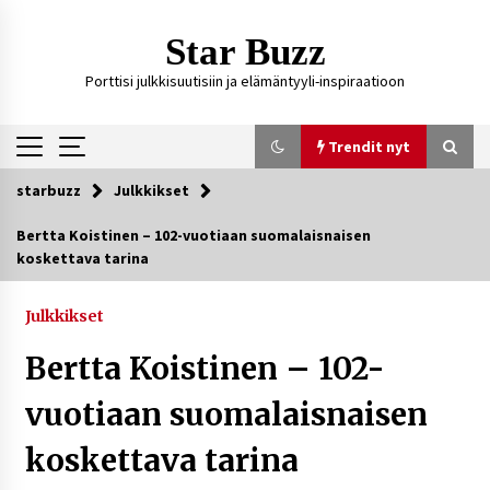
Siirry
sisältöön
Star Buzz
Porttisi julkkisuutisiin ja elämäntyyli-inspiraatioon
Trendit nyt
starbuzz
Julkkikset
Trendit nyt
Bertta Koistinen – 102-vuotiaan suomalaisnaisen
koskettava tarina
Kossani Kick – suomalainen striimaaja, joka on
kasvattanut yleisöään Kick-alustalla
1 päivä sitten
Julkkikset
Bertta Koistinen – 102-
Ali Leiniö vankila – mitä väitteistä tiedetään?
4 päivää sitten
vuotiaan suomalaisnaisen
koskettava tarina
Matti Koivisto toimittaja ikä – mitä Ylen
politiikan toimittajasta tiedetään?