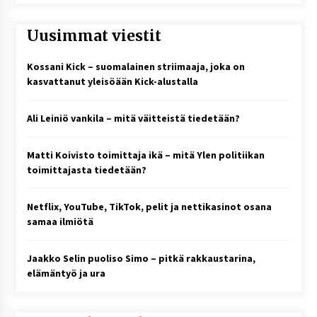
Uusimmat viestit
Kossani Kick – suomalainen striimaaja, joka on
kasvattanut yleisöään Kick-alustalla
Ali Leiniö vankila – mitä väitteistä tiedetään?
Matti Koivisto toimittaja ikä – mitä Ylen politiikan
toimittajasta tiedetään?
Netflix, YouTube, TikTok, pelit ja nettikasinot osana
samaa ilmiötä
Jaakko Selin puoliso Simo – pitkä rakkaustarina,
elämäntyö ja ura