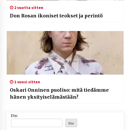
2 vuotta sitten
Don Rosan ikoniset teokset ja perintö
1 vuosi sitten
Oskari Onninen puoliso: mitä tiedämme
hänen yksityiselämästään?
Etsi
Etsi