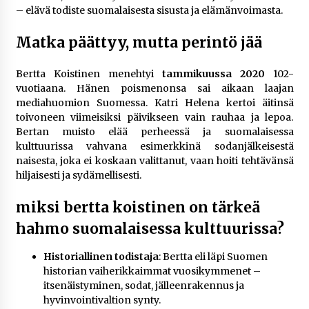
– elävä todiste suomalaisesta sisusta ja elämänvoimasta.
Matka päättyy, mutta perintö jää
Bertta Koistinen menehtyi
tammikuussa 2020
102-
vuotiaana. Hänen poismenonsa sai aikaan laajan
mediahuomion Suomessa. Katri Helena kertoi äitinsä
toivoneen viimeisiksi päivikseen vain rauhaa ja lepoa.
Bertan muisto elää perheessä ja suomalaisessa
kulttuurissa vahvana esimerkkinä sodanjälkeisestä
naisesta, joka ei koskaan valittanut, vaan hoiti tehtävänsä
hiljaisesti ja sydämellisesti.
miksi bertta koistinen on tärkeä
hahmo suomalaisessa kulttuurissa?
Historiallinen todistaja
: Bertta eli läpi Suomen
historian vaiherikkaimmat vuosikymmenet –
itsenäistyminen, sodat, jälleenrakennus ja
hyvinvointivaltion synty.