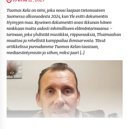
to kesä 12 , 2025
Tuomas Kela on nimi, joka nousi laajaan tietoisuuteen
Suomessa alkuvuodesta 2024, kun Yle esitti dokumentin
Hymyjen maa. Kyseinen dokumentti avasi ikkunan hänen
rankkaan mutta aidosti inhimilliseen elämäntarinaansa –
tarinaan, joka yhdistää musiikkia, riippuvuuksia, Thaimaahan
muuttoa ja rehellistä kamppailua ihmisarvosta. Tässä
artikkelissa pureudumme Tuomas Kelan taustaan,
mediaesiintymisiin ja siihen, miksi juuri […]