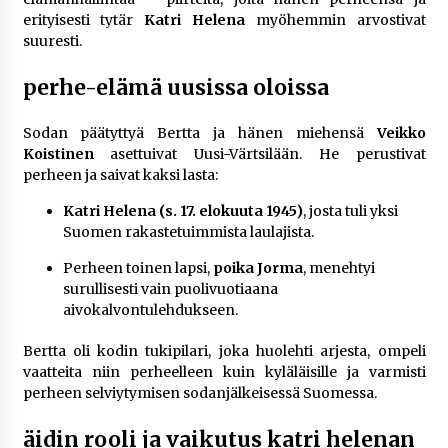
erityisesti tytär
Katri Helena
myöhemmin arvostivat
suuresti.
perhe-elämä uusissa oloissa
Sodan päätyttyä Bertta ja hänen miehensä
Veikko
Koistinen
asettuivat Uusi-Värtsilään. He perustivat
perheen ja saivat kaksi lasta:
Katri Helena (s. 17. elokuuta 1945)
, josta tuli yksi
Suomen rakastetuimmista laulajista.
Perheen toinen lapsi,
poika Jorma
, menehtyi
surullisesti vain puolivuotiaana
aivokalvontulehdukseen.
Bertta oli kodin tukipilari, joka huolehti arjesta, ompeli
vaatteita niin perheelleen kuin kyläläisille ja varmisti
perheen selviytymisen sodanjälkeisessä Suomessa.
äidin rooli ja vaikutus katri helenan