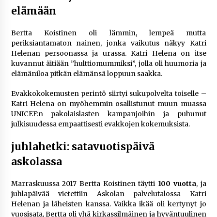
elämään
Bertta Koistinen oli lämmin, lempeä mutta
periksiantamaton nainen, jonka vaikutus näkyy Katri
Helenan persoonassa ja urassa. Katri Helena on itse
kuvannut äitiään ”hulttiomummiksi”, jolla oli huumoria ja
elämäniloa pitkän elämänsä loppuun saakka.
Evakkokokemusten perintö siirtyi sukupolvelta toiselle –
Katri Helena on myöhemmin osallistunut muun muassa
UNICEF:n pakolaislasten kampanjoihin ja puhunut
julkisuudessa empaattisesti evakkojen kokemuksista.
juhlahetki: satavuotispäivä
askolassa
Marraskuussa 2017 Bertta Koistinen täytti
100 vuotta
, ja
juhlapäivää vietettiin Askolan palvelutalossa Katri
Helenan ja läheisten kanssa. Vaikka ikää oli kertynyt jo
vuosisata, Bertta oli yhä kirkas­silmäinen ja hyväntuulinen