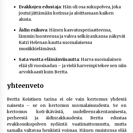
Evakkojen edustaja
: Hän oli osa sukupolvea, joka
joutui jättämään kotinsa ja aloittamaan kaiken
alusta.
Äidin esikuva
: Hänen kasvatusperiaatteensa,
lämmin luonteensa ja vahva selkärankansa näkyvät
Katri Helenan kautta suomalaisessa
musiikkielämässä.
Sata vuotta elämänviisautta
: Harva suomalainen
elää yli vuosisadan – ja vielä harvempi tekee sen niin
arvokkaasti kuin Bertta.
yhteenveto
Bertta Koistisen tarina ei ole vain kertomus yhdestä
naisesta – se on kertomus suomalaisuudesta. Se on
kertomus koti-ikävästä, uudelleenrakentamisesta,
perheestä ja äidinrakkaudesta. Bertta edustaa
evakkosukupolven sydäntä: vaatimattomuutta, mutta
samalla valtavaa henkistä voimaa. Hänen muistonsa elää