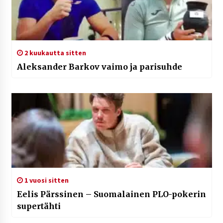
2 kuukautta sitten
Aleksander Barkov vaimo ja parisuhde
1 vuosi sitten
Eelis Pärssinen – Suomalainen PLO-pokerin
supertähti