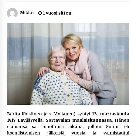
5 päivää sitten
Mikko
1 vuosi sitten
Netflix, YouTube, TikTok, pelit ja nettikasinot
osana samaa ilmiötä
1 viikko sitten
Jaakko Selin puoliso Simo – pitkä
rakkaustarina, elämäntyö ja ura
1 viikko sitten
Näin pikakasinot nopeuttavat kotiutuksia
modernin maksuteknologian avulla
2 viikkoa sitten
Nina Rung – rikollisuuden tutkija ja väkivallan
ehkäisyn näkyvä ääni
Bertta Koistinen (o.s. Moilanen) syntyi
13. marraskuuta
2 viikkoa sitten
1917 Lavijärvellä, Sortavalan maalaiskunnassa
. Hänen
elämänsä sai muotonsa aikana, jolloin Suomi eli
Pia Töyli – tapaus, joka jäi osaksi Suomen
itsenäistymisen jälkeisiä vuosia ja valmistautui