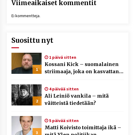
Viimeaikaiset kommentit
Ei kommentteja.
Suosittu nyt
1 päivä sitten
Kossani Kick – suomalainen
1
striimaaja, joka on kasvattanut
yleisöään Kick-alustalla
4 päivää sitten
Ali Leiniö vankila – mitä
2
väitteistä tiedetään?
5 päivää sitten
Matti Koivisto toimittaja ikä –
3
mitä Ylen politiikan