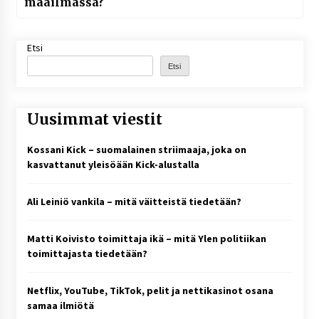
maailmassa?
Etsi
Etsi
Uusimmat viestit
Kossani Kick – suomalainen striimaaja, joka on
kasvattanut yleisöään Kick-alustalla
Ali Leiniö vankila – mitä väitteistä tiedetään?
Matti Koivisto toimittaja ikä – mitä Ylen politiikan
toimittajasta tiedetään?
Netflix, YouTube, TikTok, pelit ja nettikasinot osana
samaa ilmiötä