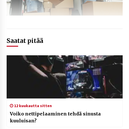
Saatat pitää
12 kuukautta sitten
Voiko nettipelaaminen tehdä sinusta
kuuluisan?