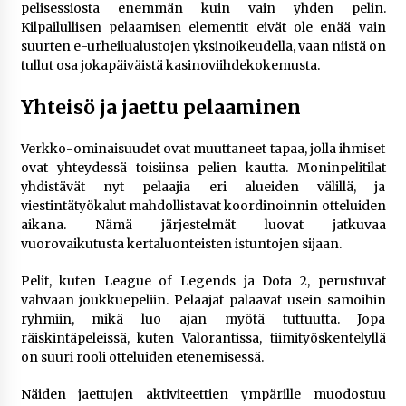
pelisessiosta enemmän kuin vain yhden pelin.
Kilpailullisen pelaamisen elementit eivät ole enää vain
suurten e-urheilualustojen yksinoikeudella, vaan niistä on
tullut osa jokapäiväistä kasinoviihdekokemusta.
Yhteisö ja jaettu pelaaminen
Verkko-ominaisuudet ovat muuttaneet tapaa, jolla ihmiset
ovat yhteydessä toisiinsa pelien kautta. Moninpelitilat
yhdistävät nyt pelaajia eri alueiden välillä, ja
viestintätyökalut mahdollistavat koordinoinnin otteluiden
aikana. Nämä järjestelmät luovat jatkuvaa
vuorovaikutusta kertaluonteisten istuntojen sijaan.
Pelit, kuten League of Legends ja Dota 2, perustuvat
vahvaan joukkuepeliin. Pelaajat palaavat usein samoihin
ryhmiin, mikä luo ajan myötä tuttuutta. Jopa
räiskintäpeleissä, kuten Valorantissa, tiimityöskentelyllä
on suuri rooli otteluiden etenemisessä.
Näiden jaettujen aktiviteettien ympärille muodostuu