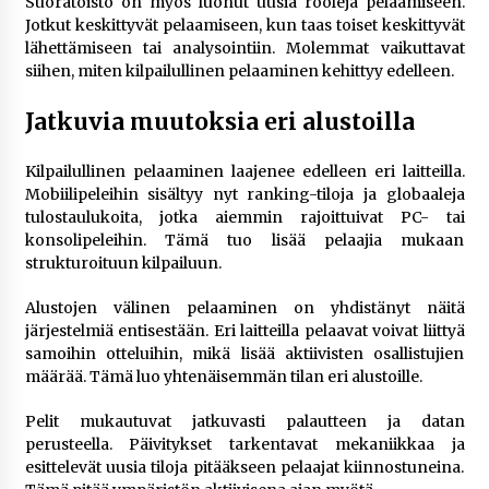
Suoratoisto on myös luonut uusia rooleja pelaamiseen.
Jotkut keskittyvät pelaamiseen, kun taas toiset keskittyvät
lähettämiseen tai analysointiin. Molemmat vaikuttavat
siihen, miten kilpailullinen pelaaminen kehittyy edelleen.
Jatkuvia muutoksia eri alustoilla
Kilpailullinen pelaaminen laajenee edelleen eri laitteilla.
Mobiilipeleihin sisältyy nyt ranking-tiloja ja globaaleja
tulostaulukoita, jotka aiemmin rajoittuivat PC- tai
konsolipeleihin. Tämä tuo lisää pelaajia mukaan
strukturoituun kilpailuun.
Alustojen välinen pelaaminen on yhdistänyt näitä
järjestelmiä entisestään. Eri laitteilla pelaavat voivat liittyä
samoihin otteluihin, mikä lisää aktiivisten osallistujien
määrää. Tämä luo yhtenäisemmän tilan eri alustoille.
Pelit mukautuvat jatkuvasti palautteen ja datan
perusteella. Päivitykset tarkentavat mekaniikkaa ja
esittelevät uusia tiloja pitääkseen pelaajat kiinnostuneina.