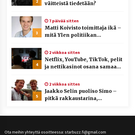
2
väitteistä tiedetään?
7 päivää sitten
Matti Koivisto toimittaja ikä –
3
mitä Ylen politiikan
toimittajasta tiedetään?
2 viikkoa sitten
Netflix, YouTube, TikTok, pelit
4
ja nettikasinot osana samaa
ilmiötä
2 viikkoa sitten
Jaakko Selin puoliso Simo –
5
pitkä rakkaustarina,
elämäntyö ja ura
Ota meihin yhteyttä osoitteessa: starbuzz.fi@gmail.com