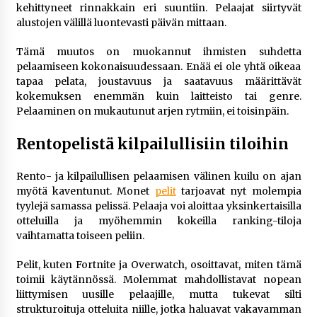
rikoshistoriaa
kehittyneet rinnakkain eri suuntiin. Pelaajat siirtyvät
3 viikkoa sitten
alustojen välillä luontevasti päivän mittaan.
Tämä muutos on muokannut ihmisten suhdetta
Online-kasinoiden mobiilipelialustojen kehitys
pelaamiseen kokonaisuudessaan. Enää ei ole yhtä oikeaa
– asiantuntijalausunto
tapaa pelata, joustavuus ja saatavuus määrittävät
4 viikkoa sitten
kokemuksen enemmän kuin laitteisto tai genre.
Pelaaminen on mukautunut arjen rytmiin, ei toisinpäin.
Uutisankkuri Jan Andersson vaimo – faktat ja
huhut
Rentopelistä kilpailullisiin tiloihin
4 viikkoa sitten
Rento- ja kilpailullisen pelaamisen välinen kuilu on ajan
Pamela Anderson ikä, ura ja elämä
myötä kaventunut. Monet
pelit
tarjoavat nyt molempia
4 viikkoa sitten
tyylejä samassa pelissä. Pelaaja voi aloittaa yksinkertaisilla
otteluilla ja myöhemmin kokeilla ranking-tiloja
vaihtamatta toiseen peliin.
10 euron talletuskasinot ja pikamaksut: mitä
suomalaisten pelaajien on hyvä tietää
Pelit, kuten Fortnite ja Overwatch, osoittavat, miten tämä
1 kuukausi sitten
toimii käytännössä. Molemmat mahdollistavat nopean
liittymisen uusille pelaajille, mutta tukevat silti
strukturoituja otteluita niille, jotka haluavat vakavamman