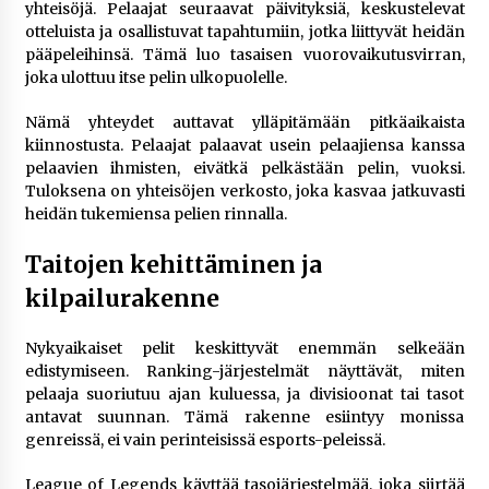
yhteisöjä. Pelaajat seuraavat päivityksiä, keskustelevat
otteluista ja osallistuvat tapahtumiin, jotka liittyvät heidän
pääpeleihinsä. Tämä luo tasaisen vuorovaikutusvirran,
joka ulottuu itse pelin ulkopuolelle.
Nämä yhteydet auttavat ylläpitämään pitkäaikaista
kiinnostusta. Pelaajat palaavat usein pelaajiensa kanssa
pelaavien ihmisten, eivätkä pelkästään pelin, vuoksi.
Tuloksena on yhteisöjen verkosto, joka kasvaa jatkuvasti
heidän tukemiensa pelien rinnalla.
Taitojen kehittäminen ja
kilpailurakenne
Nykyaikaiset pelit keskittyvät enemmän selkeään
edistymiseen. Ranking-järjestelmät näyttävät, miten
pelaaja suoriutuu ajan kuluessa, ja divisioonat tai tasot
antavat suunnan. Tämä rakenne esiintyy monissa
genreissä, ei vain perinteisissä esports-peleissä.
League of Legends käyttää tasojärjestelmää, joka siirtää