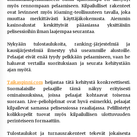
myös rennompaan pelaamiseen. Kilpailulliset rakenteet
ovat levinneet myös iGaming-teollisuuteen tavalla, joka
muuttaa merkittävästi käyttäjäkokemusta. Aiemmin
kasinoalustat keskittyivät pääasiassa yksittäisiin
pelisessioihin ilman laajempaa seurantaa.
Nykyään tulostaulukoita, ranking-järjestelmiä ja
kausijärjestelmiä ilmestyy yhä useammille alustoille.
Pelaajat eivät enää tyydy pelkkään pelaamiseen, vaan he
haluavat vertailla suorituksiaan ja seurata kehitystään
ajan myötä.
Taikaspinni.com
heijastaa tätä kehitystä konkreettisesti.
Suomalaisille pelaajille tämä näkyy erityisesti
ominaisuuksissa, joissa pelaajat kohtaavat toisensa
suoraan. Live-peliohjelmat ovat hyvä esimerkki, pelaajat
kilpailevat samassa pelisessiossa reaaliajassa. Pelillistetyt
kolikkopelit tuovat myös kilpailullisen ulottuvuuden
perinteiseen formaattiin.
Tulostaulukot ja turnausrakenteet tekevät jokaisesta