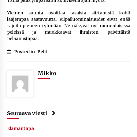
Tämä pitää ympäristön aktiivisena ajan myötä.
Yleinen suunta osoittaa tasaista siirtymistä kohti
laajempaa saatavuutta. Kilpailuominaisuudet eivät enää
rajoitu pieneen ryhmään. Ne näkyvät nyt monenlaisissa
peleissä ja muokkaavat ihmisten päivittäistä
pelaamistapaa.
Posted in
Pelit
Mikko
Seuraava viesti
Elämäntapa