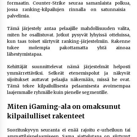
formaatin. Counter-Strike seuraa samanlaista polkua,
jossa ranking-kilpailujen rinnalla on satunnaisia ​​
palvelimia.
Tämä järjestely antaa pelaajille mahdollisuuden valita,
miten he osallistuvat. Jotkut pysyvät lyhyissä otteluissa,
kun taas toiset siirtyvät ranking-järjestelmiin. Rakenne
tukee molempia pakottamatta yhtä ainoaa
lähestymistapaa.
Kehittäjät suunnittelevat nämä järjestelmät helposti
ymmärrettäviksi. Selkeät etenemispolut ja näkyvät
sijoitukset auttavat pelaajia näkemään, missä he ovat.
Tämä tekee kilpailullisesta pelaamisesta avoimempaa
laajemmalle ryhmälle kuin pienelle segmentille.
Miten iGaming-ala on omaksunut
kilpailulliset rakenteet
Suorituskyvyn seuranta ei enää rajoitu e-urheiluun tai
ammattilaispelaamiseen. Sama ajattelutapa on siirtynyt