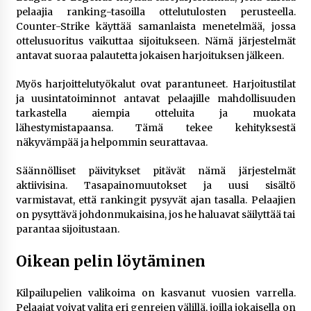
pelaajia ranking-tasoilla ottelutulosten perusteella.
Counter-Strike käyttää samanlaista menetelmää, jossa
ottelusuoritus vaikuttaa sijoitukseen. Nämä järjestelmät
antavat suoraa palautetta jokaisen harjoituksen jälkeen.
Myös harjoittelutyökalut ovat parantuneet. Harjoitustilat
ja uusintatoiminnot antavat pelaajille mahdollisuuden
tarkastella aiempia otteluita ja muokata
lähestymistapaansa. Tämä tekee kehityksestä
näkyvämpää ja helpommin seurattavaa.
Säännölliset päivitykset pitävät nämä järjestelmät
aktiivisina. Tasapainomuutokset ja uusi sisältö
varmistavat, että rankingit pysyvät ajan tasalla. Pelaajien
on pysyttävä johdonmukaisina, jos he haluavat säilyttää tai
parantaa sijoitustaan.
Oikean pelin löytäminen
Kilpailupelien valikoima on kasvanut vuosien varrella.
Pelaajat voivat valita eri genrejen välillä, joilla jokaisella on