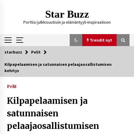
Siirry
sisältöön
Star Buzz
Porttisi julkkisuutisiin ja elämäntyyli-inspiraatioon
Trendit nyt
starbuzz
Pelit
Trendit nyt
Kilpapelaamisen ja satunnaisen pelaajaosallistumisen
kehitys
Kossani Kick – suomalainen striimaaja, joka on
kasvattanut yleisöään Kick-alustalla
2 päivää sitten
Pelit
Kilpapelaamisen ja
Ali Leiniö vankila – mitä väitteistä tiedetään?
5 päivää sitten
satunnaisen
pelaajaosallistumisen
Matti Koivisto toimittaja ikä – mitä Ylen
politiikan toimittajasta tiedetään?