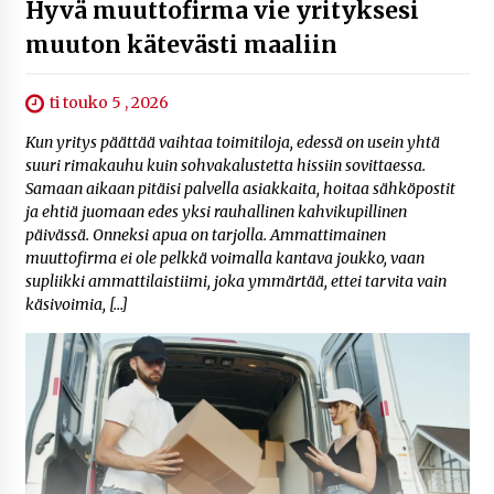
Hyvä muuttofirma vie yrityksesi
muuton kätevästi maaliin
ti touko 5 , 2026
Kun yritys päättää vaihtaa toimitiloja, edessä on usein yhtä
suuri rimakauhu kuin sohvakalustetta hissiin sovittaessa.
Samaan aikaan pitäisi palvella asiakkaita, hoitaa sähköpostit
ja ehtiä juomaan edes yksi rauhallinen kahvikupillinen
päivässä. Onneksi apua on tarjolla. Ammattimainen
muuttofirma ei ole pelkkä voimalla kantava joukko, vaan
supliikki ammattilaistiimi, joka ymmärtää, ettei tarvita vain
käsivoimia, […]