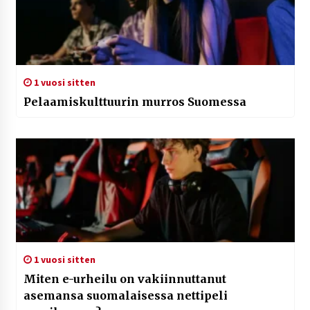
1 vuosi sitten
Pelaamiskulttuurin murros Suomessa
1 vuosi sitten
Miten e-urheilu on vakiinnuttanut
asemansa suomalaisessa nettipeli