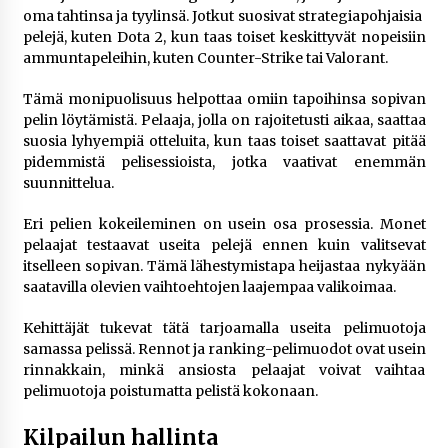
oma tahtinsa ja tyylinsä. Jotkut suosivat strategiapohjaisia ​​
pelejä, kuten Dota 2, kun taas toiset keskittyvät nopeisiin
ammuntapeleihin, kuten Counter-Strike tai Valorant.
Tämä monipuolisuus helpottaa omiin tapoihinsa sopivan
pelin löytämistä. Pelaaja, jolla on rajoitetusti aikaa, saattaa
suosia lyhyempiä otteluita, kun taas toiset saattavat pitää
pidemmistä pelisessioista, jotka vaativat enemmän
suunnittelua.
Eri pelien kokeileminen on usein osa prosessia. Monet
pelaajat testaavat useita pelejä ennen kuin valitsevat
itselleen sopivan. Tämä lähestymistapa heijastaa nykyään
saatavilla olevien vaihtoehtojen laajempaa valikoimaa.
Kehittäjät tukevat tätä tarjoamalla useita pelimuotoja
samassa pelissä. Rennot ja ranking-pelimuodot ovat usein
rinnakkain, minkä ansiosta pelaajat voivat vaihtaa
pelimuotoja poistumatta pelistä kokonaan.
Kilpailun hallinta