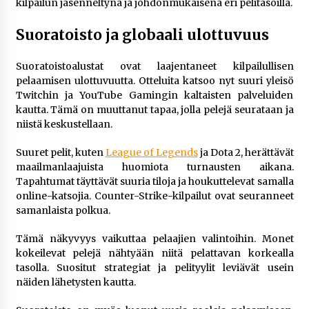
kilpailun jäsenneltynä ja johdonmukaisena eri pelitasoilla.
Suoratoisto ja globaali ulottuvuus
Suoratoistoalustat ovat laajentaneet kilpailullisen
pelaamisen ulottuvuutta. Otteluita katsoo nyt suuri yleisö
Twitchin ja YouTube Gamingin kaltaisten palveluiden
kautta. Tämä on muuttanut tapaa, jolla pelejä seurataan ja
niistä keskustellaan.
Suuret pelit, kuten
League of Legends
ja Dota 2, herättävät
maailmanlaajuista huomiota turnausten aikana.
Tapahtumat täyttävät suuria tiloja ja houkuttelevat samalla
online-katsojia. Counter-Strike-kilpailut ovat seuranneet
samanlaista polkua.
Tämä näkyvyys vaikuttaa pelaajien valintoihin. Monet
kokeilevat pelejä nähtyään niitä pelattavan korkealla
tasolla. Suositut strategiat ja pelityylit leviävät usein
näiden lähetysten kautta.