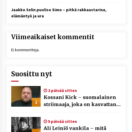
Jaakko Selin puoliso Simo – pitkä rakkaustarina,
elämäntyö ja ura
Viimeaikaiset kommentit
Ei kommentteja.
Suosittu nyt
2 päivää sitten
Kossani Kick – suomalainen
1
striimaaja, joka on kasvattanut
yleisöään Kick-alustalla
5 päivää sitten
Ali Leiniö vankila – mitä