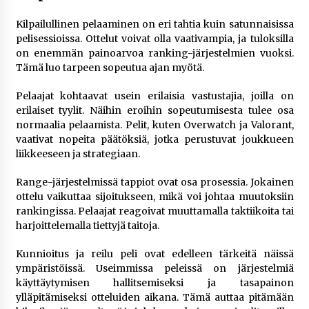
Kilpailullinen pelaaminen on eri tahtia kuin satunnaisissa
pelisessioissa. Ottelut voivat olla vaativampia, ja tuloksilla
on enemmän painoarvoa ranking-järjestelmien vuoksi.
Tämä luo tarpeen sopeutua ajan myötä.
Pelaajat kohtaavat usein erilaisia ​​vastustajia, joilla on
erilaiset tyylit. Näihin eroihin sopeutumisesta tulee osa
normaalia pelaamista. Pelit, kuten Overwatch ja Valorant,
vaativat nopeita päätöksiä, jotka perustuvat joukkueen
liikkeeseen ja strategiaan.
Range-järjestelmissä tappiot ovat osa prosessia. Jokainen
ottelu vaikuttaa sijoitukseen, mikä voi johtaa muutoksiin
rankingissa. Pelaajat reagoivat muuttamalla taktiikoita tai
harjoittelemalla tiettyjä taitoja.
Kunnioitus ja reilu peli ovat edelleen tärkeitä näissä
ympäristöissä. Useimmissa peleissä on järjestelmiä
käyttäytymisen hallitsemiseksi ja tasapainon
ylläpitämiseksi otteluiden aikana. Tämä auttaa pitämään