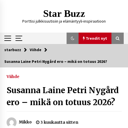
Siirry
sisältöön
Star Buzz
Porttisi julkkisuutisiin ja elämäntyyli-inspiraatioon
Trendit nyt
starbuzz
Viihde
Trendit nyt
Susanna Laine Petri Nygård ero – mikä on totuus 2026?
Kossani Kick – suomalainen striimaaja, joka on
kasvattanut yleisöään Kick-alustalla
Viihde
1 päivä sitten
Susanna Laine Petri Nygård
Ali Leiniö vankila – mitä väitteistä tiedetään?
ero – mikä on totuus 2026?
4 päivää sitten
Mikko
3 kuukautta sitten
Matti Koivisto toimittaja ikä – mitä Ylen
politiikan toimittajasta tiedetään?