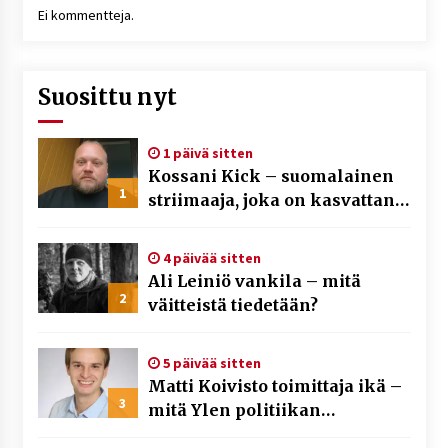
Ei kommentteja.
Suosittu nyt
1 päivä sitten
Kossani Kick – suomalainen
1
striimaaja, joka on kasvattanut
yleisöään Kick-alustalla
4 päivää sitten
Ali Leiniö vankila – mitä
2
väitteistä tiedetään?
5 päivää sitten
Matti Koivisto toimittaja ikä –
3
mitä Ylen politiikan
toimittajasta tiedetään?