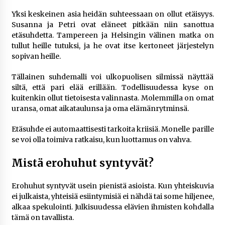
Yksi keskeinen asia heidän suhteessaan on ollut etäisyys.
Susanna ja Petri ovat eläneet pitkään niin sanottua
etäsuhdetta. Tampereen ja Helsingin välinen matka on
tullut heille tutuksi, ja he ovat itse kertoneet järjestelyn
sopivan heille.
Tällainen suhdemalli voi ulkopuolisen silmissä näyttää
siltä, että pari elää erillään. Todellisuudessa kyse on
kuitenkin ollut tietoisesta valinnasta. Molemmilla on omat
uransa, omat aikataulunsa ja oma elämänrytminsä.
Etäsuhde ei automaattisesti tarkoita kriisiä. Monelle parille
se voi olla toimiva ratkaisu, kun luottamus on vahva.
Mistä erohuhut syntyvät?
Erohuhut syntyvät usein pienistä asioista. Kun yhteiskuvia
ei julkaista, yhteisiä esiintymisiä ei nähdä tai some hiljenee,
alkaa spekulointi. Julkisuudessa elävien ihmisten kohdalla
tämä on tavallista.