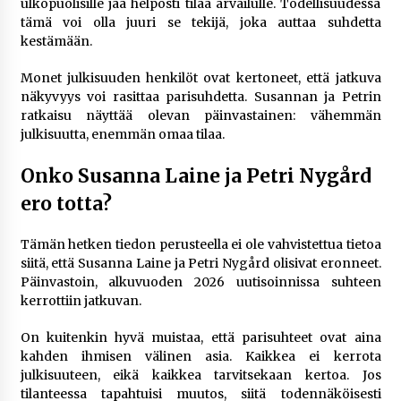
ulkopuolisille jää helposti tilaa arvailulle. Todellisuudessa
tämä voi olla juuri se tekijä, joka auttaa suhdetta
kestämään.
Monet julkisuuden henkilöt ovat kertoneet, että jatkuva
näkyvyys voi rasittaa parisuhdetta. Susannan ja Petrin
ratkaisu näyttää olevan päinvastainen: vähemmän
julkisuutta, enemmän omaa tilaa.
Onko Susanna Laine ja Petri Nygård
ero totta?
Tämän hetken tiedon perusteella ei ole vahvistettua tietoa
siitä, että Susanna Laine ja Petri Nygård olisivat eronneet.
Päinvastoin, alkuvuoden 2026 uutisoinnissa suhteen
kerrottiin jatkuvan.
On kuitenkin hyvä muistaa, että parisuhteet ovat aina
kahden ihmisen välinen asia. Kaikkea ei kerrota
julkisuuteen, eikä kaikkea tarvitsekaan kertoa. Jos
tilanteessa tapahtuisi muutos, siitä todennäköisesti