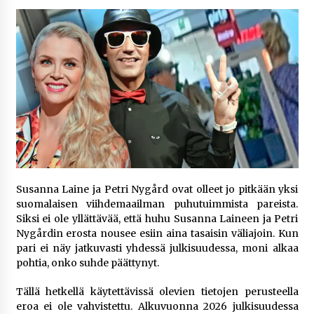
5 päivää sitten
Netflix, YouTube, TikTok, pelit ja nettikasinot
osana samaa ilmiötä
1 viikko sitten
Jaakko Selin puoliso Simo – pitkä
rakkaustarina, elämäntyö ja ura
1 viikko sitten
Näin pikakasinot nopeuttavat kotiutuksia
Susanna Laine ja Petri Nygård ovat olleet jo pitkään yksi
modernin maksuteknologian avulla
suomalaisen viihdemaailman puhutuimmista pareista.
2 viikkoa sitten
Siksi ei ole yllättävää, että huhu Susanna Laineen ja Petri
Nygårdin erosta nousee esiin aina tasaisin väliajoin. Kun
Nina Rung – rikollisuuden tutkija ja väkivallan
pari ei näy jatkuvasti yhdessä julkisuudessa, moni alkaa
ehkäisyn näkyvä ääni
pohtia, onko suhde päättynyt.
2 viikkoa sitten
Tällä hetkellä käytettävissä olevien tietojen perusteella
eroa ei ole vahvistettu. Alkuvuonna 2026 julkisuudessa
Pia Töyli – tapaus, joka jäi osaksi Suomen