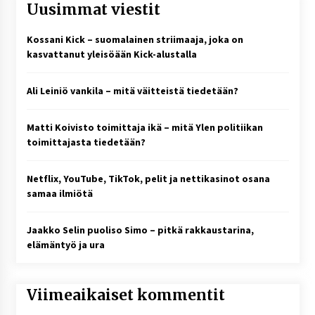
Uusimmat viestit
Kossani Kick – suomalainen striimaaja, joka on
kasvattanut yleisöään Kick-alustalla
Ali Leiniö vankila – mitä väitteistä tiedetään?
Matti Koivisto toimittaja ikä – mitä Ylen politiikan
toimittajasta tiedetään?
Netflix, YouTube, TikTok, pelit ja nettikasinot osana
samaa ilmiötä
Jaakko Selin puoliso Simo – pitkä rakkaustarina,
elämäntyö ja ura
Viimeaikaiset kommentit