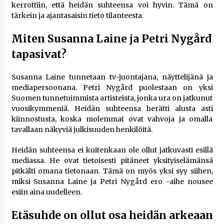
rikoshistoriaa
kerrottiin, että heidän suhteensa voi hyvin. Tämä on
3 viikkoa sitten
tärkein ja ajantasaisin tieto tilanteesta.
Miten Susanna Laine ja Petri Nygård
Online-kasinoiden mobiilipelialustojen kehitys
– asiantuntijalausunto
tapasivat?
3 viikkoa sitten
Susanna Laine tunnetaan tv-juontajana, näyttelijänä ja
Uutisankkuri Jan Andersson vaimo – faktat ja
mediapersoonana. Petri Nygård puolestaan on yksi
huhut
Suomen tunnetuimmista artisteista, jonka ura on jatkunut
3 viikkoa sitten
vuosikymmeniä. Heidän suhteensa herätti alusta asti
kiinnostusta, koska molemmat ovat vahvoja ja omalla
tavallaan näkyviä julkisuuden henkilöitä.
Pamela Anderson ikä, ura ja elämä
4 viikkoa sitten
Heidän suhteensa ei kuitenkaan ole ollut jatkuvasti esillä
mediassa. He ovat tietoisesti pitäneet yksityiselämänsä
pitkälti omana tietonaan. Tämä on myös yksi syy siihen,
10 euron talletuskasinot ja pikamaksut: mitä
miksi Susanna Laine ja Petri Nygård ero -aihe nousee
suomalaisten pelaajien on hyvä tietää
esiin aina uudelleen.
1 kuukausi sitten
Etäsuhde on ollut osa heidän arkeaan