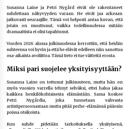
Susanna Laine ja Petri Nygård eivät ole rakentaneet
suhdettaan näkyvyyden varaan. He eivät jaa arkeaan
jatkuvasti seuraajille. Tämä voi helposti antaa kuvan, että
jotain on muuttunut, vaikka todellisuudessa mitään
dramaattista ei olisi tapahtunut.
Vuoden 2026 alussa julkisuudessa kerrottiin, että heidän
suhteensa voi hyvin ja että he elävät edelleen niin sanottua
osa-aikaista avoliittoa. Tämä tieto ei tue väitteitä erosta.
Miksi pari suojelee yksityisyyttään?
Susanna Laine on tottunut julkisuuteen, mutta hän on
myös vuosien varrella tehnyt selväksi, ettei halua jakaa
kaikkea henkilökohtaisesta elämästään. Sama koskee
Petri Nygårdia, joka tunnetaan vahvasta
artistipersoonastaan mutta pitää perhe-elämänsä pääosin
poissa otsikoista.
Kun suhde pidetään tarkoituksella yksityisenä,