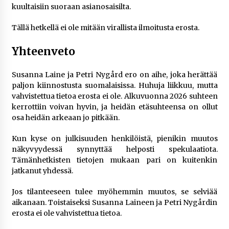
kuultaisiin suoraan asianosaisilta.
Tällä hetkellä ei ole mitään virallista ilmoitusta erosta.
Yhteenveto
Susanna Laine ja Petri Nygård ero on aihe, joka herättää
paljon kiinnostusta suomalaisissa. Huhuja liikkuu, mutta
vahvistettua tietoa erosta ei ole. Alkuvuonna 2026 suhteen
kerrottiin voivan hyvin, ja heidän etäsuhteensa on ollut
osa heidän arkeaan jo pitkään.
Kun kyse on julkisuuden henkilöistä, pienikin muutos
näkyvyydessä synnyttää helposti spekulaatiota.
Tämänhetkisten tietojen mukaan pari on kuitenkin
jatkanut yhdessä.
Jos tilanteeseen tulee myöhemmin muutos, se selviää
aikanaan. Toistaiseksi Susanna Laineen ja Petri Nygårdin
erosta ei ole vahvistettua tietoa.