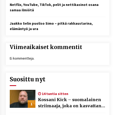
Netflix, YouTube, TikTok, pelit ja nettikasinot osana
samaa ilmiötä
Jaakko Selin puoliso Simo – pitkä rakkaustarina,
elämäntyö ja ura
Viimeaikaiset kommentit
Ei kommentteja.
Suosittu nyt
14 tuntia sitten
Kossani Kick – suomalainen
1
striimaaja, joka on kasvattanut
yleisöään Kick-alustalla