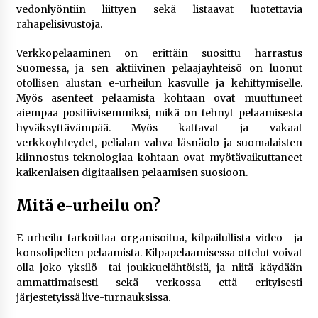
vedonlyöntiin liittyen sekä listaavat luotettavia
rahapelisivustoja.
Verkkopelaaminen on erittäin suosittu harrastus
Suomessa, ja sen aktiivinen pelaajayhteisö on luonut
otollisen alustan e-urheilun kasvulle ja kehittymiselle.
Myös asenteet pelaamista kohtaan ovat muuttuneet
aiempaa positiivisemmiksi, mikä on tehnyt pelaamisesta
hyväksyttävämpää. Myös kattavat ja vakaat
verkkoyhteydet, pelialan vahva läsnäolo ja suomalaisten
kiinnostus teknologiaa kohtaan ovat myötävaikuttaneet
kaikenlaisen digitaalisen pelaamisen suosioon.
Mitä e-urheilu on?
E-urheilu tarkoittaa organisoitua, kilpailullista video- ja
konsolipelien pelaamista. Kilpapelaamisessa ottelut voivat
olla joko yksilö- tai joukkuelähtöisiä, ja niitä käydään
ammattimaisesti sekä verkossa että erityisesti
järjestetyissä live-turnauksissa.