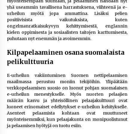
myönteisempään suuntaan, ja pelaaminen nähdään nyt
yhä useammin tavallisena harrastuksena, viihteenä ja e-
urheilun myötä jopa ammattina. Lisäksi pelien
positiivisista vaikutuksista, kuten
ongelmanratkaisukyvyn kehittymisestä, englannin
kielen oppimisesta ja sosiaalisten taitojen karttumisesta,
puhutaan nyt enemmän ja avoimemmin.
Kilpapelaaminen osana suomalaista
pelikulttuuria
E-urheilun vakiintuminen Suomen nettipelaamisen
maailmassa perustuu moniin tekijöihin. Ylipäätään
verkkopelaamisen suosio on luonut pohjan suomalaisen
e-urheilun menestykselle. Myös nuorten pelaajien
määrän kasvu ja yhteisöllinen pelaajakulttuuri ovat
luoneet erinomaiset edellytykset e-urheilun kehitykselle.
Asenteet pelaamista kohtaan ovat muuttuneet
myönteisemmiksi, kun pelaajakunta on monipuolistunut
ja pelaamisen hyötyjä on tuotu esiin.