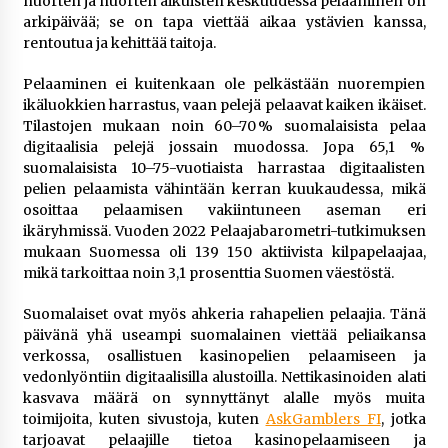
nuorten ja nuorten aikuisten keskuudessa pelaaminen on
arkipäivää; se on tapa viettää aikaa ystävien kanssa,
rentoutua ja kehittää taitoja.
Pelaaminen ei kuitenkaan ole pelkästään nuorempien
ikäluokkien harrastus, vaan pelejä pelaavat kaiken ikäiset.
Tilastojen mukaan noin 60–70 % suomalaisista pelaa
digitaalisia pelejä jossain muodossa. Jopa 65,1 %
suomalaisista 10–75-vuotiaista harrastaa digitaalisten
pelien pelaamista vähintään kerran kuukaudessa, mikä
osoittaa pelaamisen vakiintuneen aseman eri
ikäryhmissä. Vuoden 2022 Pelaajabarometri-tutkimuksen
mukaan Suomessa oli 139 150 aktiivista kilpapelaajaa,
mikä tarkoittaa noin 3,1 prosenttia Suomen väestöstä.
Suomalaiset ovat myös ahkeria rahapelien pelaajia. Tänä
päivänä yhä useampi suomalainen viettää peliaikansa
verkossa, osallistuen kasinopelien pelaamiseen ja
vedonlyöntiin digitaalisilla alustoilla. Nettikasinoiden alati
kasvava määrä on synnyttänyt alalle myös muita
toimijoita, kuten sivustoja, kuten
AskGamblers FI
, jotka
tarjoavat pelaajille tietoa kasinopelaamiseen ja