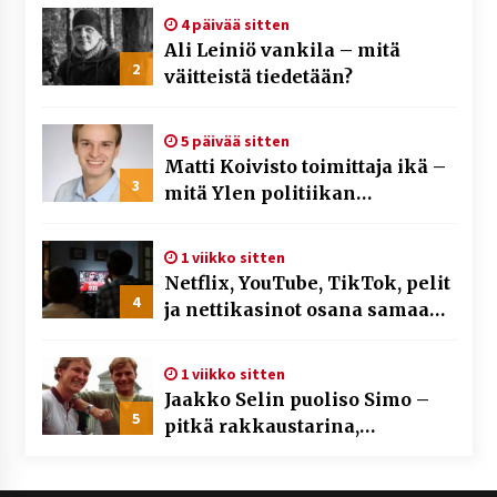
4 päivää sitten
Ali Leiniö vankila – mitä
2
väitteistä tiedetään?
5 päivää sitten
Matti Koivisto toimittaja ikä –
3
mitä Ylen politiikan
toimittajasta tiedetään?
1 viikko sitten
Netflix, YouTube, TikTok, pelit
4
ja nettikasinot osana samaa
ilmiötä
1 viikko sitten
Jaakko Selin puoliso Simo –
5
pitkä rakkaustarina,
elämäntyö ja ura