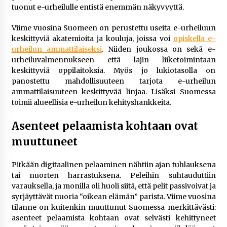
tuonut e-urheilulle entistä enemmän näkyvyyttä.
Viime vuosina Suomeen on perustettu useita e-urheiluun
keskittyviä akatemioita ja kouluja, joissa voi
opiskella e-
urheilun ammattilaiseksi
. Niiden joukossa on sekä e-
urheiluvalmennukseen että lajin liiketoimintaan
keskittyviä oppilaitoksia. Myös jo lukiotasolla on
panostettu mahdollisuuteen tarjota e-urheilun
ammattilaisuuteen keskittyvää linjaa. Lisäksi Suomessa
toimii alueellisia e-urheilun kehityshankkeita.
Asenteet pelaamista kohtaan ovat
muuttuneet
Pitkään digitaalinen pelaaminen nähtiin ajan tuhlauksena
tai nuorten harrastuksena. Peleihin suhtauduttiin
varauksella, ja monilla oli huoli siitä, että pelit passivoivat ja
syrjäyttävät nuoria “oikean elämän” parista. Viime vuosina
tilanne on kuitenkin muuttunut Suomessa merkittävästi:
asenteet pelaamista kohtaan ovat selvästi kehittyneet