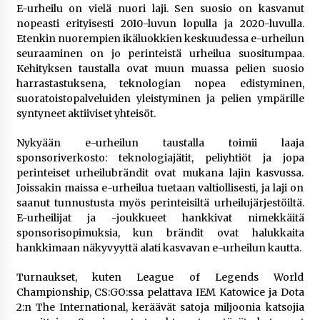
E-urheilu on vielä nuori laji. Sen suosio on kasvanut
nopeasti erityisesti 2010-luvun lopulla ja 2020-luvulla.
Etenkin nuorempien ikäluokkien keskuudessa e-urheilun
seuraaminen on jo perinteistä urheilua suositumpaa.
Kehityksen taustalla ovat muun muassa pelien suosio
harrastastuksena, teknologian nopea edistyminen,
suoratoistopalveluiden yleistyminen ja pelien ympärille
syntyneet aktiiviset yhteisöt.
Nykyään e-urheilun taustalla toimii laaja
sponsoriverkosto: teknologiajätit, peliyhtiöt ja jopa
perinteiset urheilubrändit ovat mukana lajin kasvussa.
Joissakin maissa e-urheilua tuetaan valtiollisesti, ja laji on
saanut tunnustusta myös perinteisiltä urheilujärjestöiltä.
E-urheilijat ja -joukkueet hankkivat nimekkäitä
sponsorisopimuksia, kun brändit ovat halukkaita
hankkimaan näkyvyyttä alati kasvavan e-urheilun kautta.
Turnaukset, kuten League of Legends World
Championship, CS:GO:ssa pelattava IEM Katowice ja Dota
2:n The International, keräävät satoja miljoonia katsojia