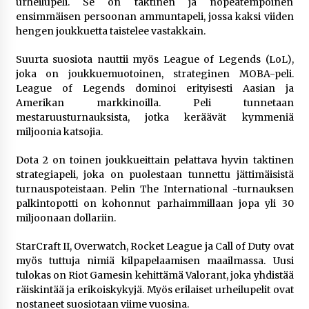
urheilupeli. Se on taktinen ja nopeatempoinen
ensimmäisen persoonan ammuntapeli, jossa kaksi viiden
hengen joukkuetta taistelee vastakkain.
Suurta suosiota nauttii myös League of Legends (LoL),
joka on joukkuemuotoinen, strateginen MOBA-peli.
League of Legends dominoi erityisesti Aasian ja
Amerikan markkinoilla. Peli tunnetaan
mestaruusturnauksista, jotka keräävät kymmeniä
miljoonia katsojia.
Dota 2 on toinen joukkueittain pelattava hyvin taktinen
strategiapeli, joka on puolestaan tunnettu jättimäisistä
turnauspoteistaan. Pelin The International -turnauksen
palkintopotti on kohonnut parhaimmillaan jopa yli 30
miljoonaan dollariin.
StarCraft II, Overwatch, Rocket League ja Call of Duty ovat
myös tuttuja nimiä kilpapelaamisen maailmassa. Uusi
tulokas on Riot Gamesin kehittämä Valorant, joka yhdistää
räiskintää ja erikoiskykyjä. Myös erilaiset urheilupelit ovat
nostaneet suosiotaan viime vuosina.