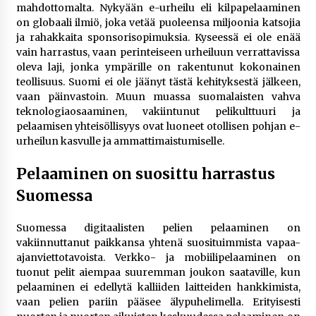
rikoshistoriaa
mahdottomalta. Nykyään e-urheilu eli kilpapelaaminen
3 viikkoa sitten
on globaali ilmiö, joka vetää puoleensa miljoonia katsojia
ja rahakkaita sponsorisopimuksia. Kyseessä ei ole enää
vain harrastus, vaan perinteiseen urheiluun verrattavissa
Online-kasinoiden mobiilipelialustojen kehitys
oleva laji, jonka ympärille on rakentunut kokonainen
– asiantuntijalausunto
teollisuus. Suomi ei ole jäänyt tästä kehityksestä jälkeen,
3 viikkoa sitten
vaan päinvastoin. Muun muassa suomalaisten vahva
teknologiaosaaminen, vakiintunut pelikulttuuri ja
Uutisankkuri Jan Andersson vaimo – faktat ja
pelaamisen yhteisöllisyys ovat luoneet otollisen pohjan e-
huhut
urheilun kasvulle ja ammattimaistumiselle.
3 viikkoa sitten
Pelaaminen on suosittu harrastus
Pamela Anderson ikä, ura ja elämä
Suomessa
4 viikkoa sitten
Suomessa digitaalisten pelien pelaaminen on
vakiinnuttanut paikkansa yhtenä suosituimmista vapaa-
10 euron talletuskasinot ja pikamaksut: mitä
ajanviettotavoista. Verkko- ja mobiilipelaaminen on
suomalaisten pelaajien on hyvä tietää
tuonut pelit aiempaa suuremman joukon saataville, kun
4 viikkoa sitten
pelaaminen ei edellytä kalliiden laitteiden hankkimista,
vaan pelien pariin pääsee älypuhelimella. Erityisesti