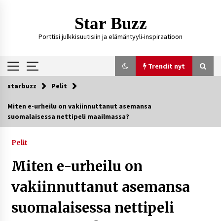
Siirry
sisältöön
Star Buzz
Porttisi julkkisuutisiin ja elämäntyyli-inspiraatioon
Trendit nyt
starbuzz
Pelit
Trendit nyt
Miten e-urheilu on vakiinnuttanut asemansa
suomalaisessa nettipeli maailmassa?
Kossani Kick – suomalainen striimaaja, joka on
kasvattanut yleisöään Kick-alustalla
14 tuntia sitten
Pelit
Miten e-urheilu on
Ali Leiniö vankila – mitä väitteistä tiedetään?
4 päivää sitten
vakiinnuttanut asemansa
suomalaisessa nettipeli
Matti Koivisto toimittaja ikä – mitä Ylen
politiikan toimittajasta tiedetään?