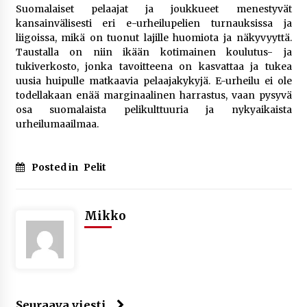
Suomalaiset pelaajat ja joukkueet menestyvät
kansainvälisesti eri e-urheilupelien turnauksissa ja
liigoissa, mikä on tuonut lajille huomiota ja näkyvyyttä.
Taustalla on niin ikään kotimainen koulutus- ja
tukiverkosto, jonka tavoitteena on kasvattaa ja tukea
uusia huipulle matkaavia pelaajakykyjä. E-urheilu ei ole
todellakaan enää marginaalinen harrastus, vaan pysyvä
osa suomalaista pelikulttuuria ja nykyaikaista
urheilumaailmaa.
Posted in
Pelit
Mikko
Seuraava viesti