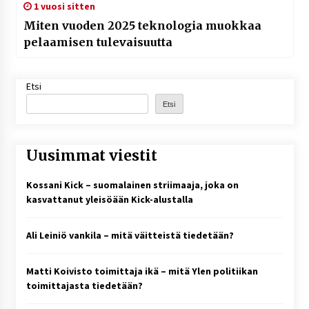
1 vuosi sitten
Miten vuoden 2025 teknologia muokkaa
pelaamisen tulevaisuutta
Etsi
Etsi
Uusimmat viestit
Kossani Kick – suomalainen striimaaja, joka on
kasvattanut yleisöään Kick-alustalla
Ali Leiniö vankila – mitä väitteistä tiedetään?
Matti Koivisto toimittaja ikä – mitä Ylen politiikan
toimittajasta tiedetään?