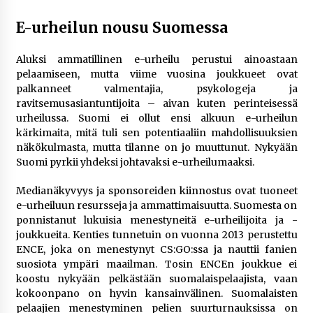
E-urheilun nousu Suomessa
Aluksi ammatillinen e-urheilu perustui ainoastaan
pelaamiseen, mutta viime vuosina joukkueet ovat
palkanneet valmentajia, psykologeja ja
ravitsemusasiantuntijoita – aivan kuten perinteisessä
urheilussa. Suomi ei ollut ensi alkuun e-urheilun
kärkimaita, mitä tuli sen potentiaaliin mahdollisuuksien
näkökulmasta, mutta tilanne on jo muuttunut. Nykyään
Suomi pyrkii yhdeksi johtavaksi e-urheilumaaksi.
Medianäkyvyys ja sponsoreiden kiinnostus ovat tuoneet
e-urheiluun resursseja ja ammattimaisuutta. Suomesta on
ponnistanut lukuisia menestyneitä e-urheilijoita ja -
joukkueita. Kenties tunnetuin on vuonna 2013 perustettu
ENCE, joka on menestynyt CS:GO:ssa ja nauttii fanien
suosiota ympäri maailman. Tosin ENCEn joukkue ei
koostu nykyään pelkästään suomalaispelaajista, vaan
kokoonpano on hyvin kansainvälinen. Suomalaisten
pelaajien menestyminen pelien suurturnauksissa on