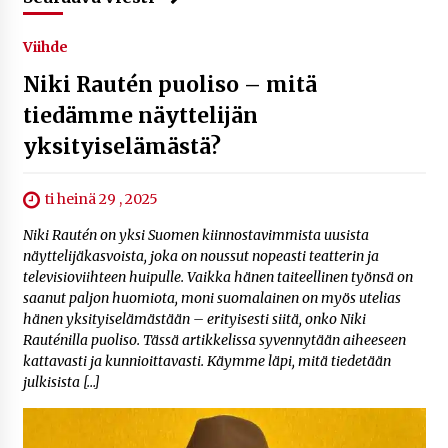
Viihde
Niki Rautén puoliso – mitä
tiedämme näyttelijän
yksityiselämästä?
ti heinä 29 , 2025
Niki Rautén on yksi Suomen kiinnostavimmista uusista
näyttelijäkasvoista, joka on noussut nopeasti teatterin ja
televisioviihteen huipulle. Vaikka hänen taiteellinen työnsä on
saanut paljon huomiota, moni suomalainen on myös utelias
hänen yksityiselämästään – erityisesti siitä, onko Niki
Rauténilla puoliso. Tässä artikkelissa syvennytään aiheeseen
kattavasti ja kunnioittavasti. Käymme läpi, mitä tiedetään
julkisista […]