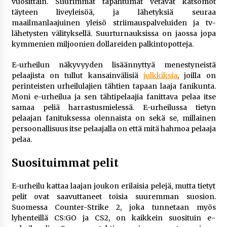
vuosittain. Suurimmat tapahtumat vetävät katsomot
täyteen liveyleisöä, ja lähetyksiä seuraa
maailmanlaajuinen yleisö striimauspalveluiden ja tv-
lähetysten välityksellä. Suurturnauksissa on jaossa jopa
kymmenien miljoonien dollareiden palkintopotteja.
E-urheilun näkyvyyden lisäännyttyä menestyneistä
pelaajista on tullut kansainvälisiä
julkkiksia
, joilla on
perinteisten urheilulajien tähtien tapaan laaja fanikunta.
Moni e-urheilua ja sen tähtipelaajia fanittava pelaa itse
samaa peliä harrastusmielessä. E-urheilussa tietyn
pelaajan fanituksessa olennaista on sekä se, millainen
persoonallisuus itse pelaajalla on että mitä hahmoa pelaaja
pelaa.
Suosituimmat pelit
E-urheilu kattaa laajan joukon erilaisia pelejä, mutta tietyt
pelit ovat saavuttaneet toisia suuremman suosion.
Suomessa Counter-Strike 2, joka tunnetaan myös
lyhenteillä CS:GO ja CS2, on kaikkein suosituin e-