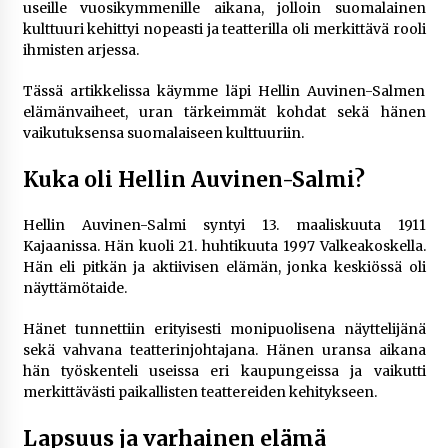
– asiantuntijalausunto
useille vuosikymmenille aikana, jolloin suomalainen
3 viikkoa sitten
kulttuuri kehittyi nopeasti ja teatterilla oli merkittävä rooli
ihmisten arjessa.
Uutisankkuri Jan Andersson vaimo – faktat ja
Tässä artikkelissa käymme läpi Hellin Auvinen-Salmen
huhut
elämänvaiheet, uran tärkeimmät kohdat sekä hänen
3 viikkoa sitten
vaikutuksensa suomalaiseen kulttuuriin.
Pamela Anderson ikä, ura ja elämä
Kuka oli Hellin Auvinen-Salmi?
4 viikkoa sitten
Hellin Auvinen-Salmi syntyi 13. maaliskuuta 1911
Kajaanissa. Hän kuoli 21. huhtikuuta 1997 Valkeakoskella.
10 euron talletuskasinot ja pikamaksut: mitä
Hän eli pitkän ja aktiivisen elämän, jonka keskiössä oli
suomalaisten pelaajien on hyvä tietää
näyttämötaide.
4 viikkoa sitten
Hänet tunnettiin erityisesti monipuolisena näyttelijänä
sekä vahvana teatterinjohtajana. Hänen uransa aikana
Toni Lapinlampi – tapaus, oikeudenkäynnit ja
mitä asiasta tiedetään
hän työskenteli useissa eri kaupungeissa ja vaikutti
1 kuukausi sitten
merkittävästi paikallisten teattereiden kehitykseen.
Lapsuus ja varhainen elämä