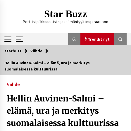
Siirry
sisältöön
Star Buzz
Porttisi julkkisuutisiin ja elämäntyyli-inspiraatioon
Trendit nyt
starbuzz
Viihde
Trendit nyt
Hellin Auvinen-Salmi – elämä, ura ja merkitys
suomalaisessa kulttuurissa
Ali Leiniö vankila – mitä väitteistä tiedetään?
2 päivää sitten
Viihde
Hellin Auvinen-Salmi –
Matti Koivisto toimittaja ikä – mitä Ylen
politiikan toimittajasta tiedetään?
elämä, ura ja merkitys
4 päivää sitten
suomalaisessa kulttuurissa
Netflix, YouTube, TikTok, pelit ja nettikasinot
osana samaa ilmiötä