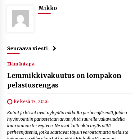
Mikko
Seuraava viesti
Elämäntapa
Lemmikkivakuutus on lompakon
pelastusrengas
ke kesä 17 , 2026
Koirat ja kissat ovat nykyään rakkaita perheenjäseniä, joiden
hyvinvointiin panostetaan aivan yhtä suurella vakavuudella
kuin omaan terveyteen. Ne ovat kuitenkin myös niitä
perheenjäseniä, jotka saattavat täysin varoittamatta nielaista
kokonaisen villasukan tai hypätä kirjahyllystä suoraan