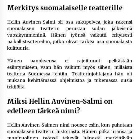
Merkitys suomalaiselle teatterille
Hellin Auvinen-Salmi oli osa sukupolvea, joka rakensi
suomalaisen teatterin perustaa sodan jälkeisinä
vuosikymmeninä. Hänen työnsä vaikutti erityisesti
paikallisteattereihin, jotka olivat tärkeä osa suomalaista
kulttuuria.
Hänen panoksensa ei rajoittunut pelkästään
esiintymiseen, vaan hän vaikutti myös siihen, millaista
teatteria Suomessa tehtiin. Teatterinjohtajana hän oli
mukana kehittämässä ohjelmistoa ja tukemassa uusia
tekijöitä.
Miksi Hellin Auvinen-Salmi on
edelleen tärkeä nimi?
Hellin Auvinen-Salmen nimi nousee esiin, kun puhutaan
suomalaisen teatterin historiasta. Hänen pitkä uransa ja
monipuolinen työnsä tekevät hänestä merkittävän