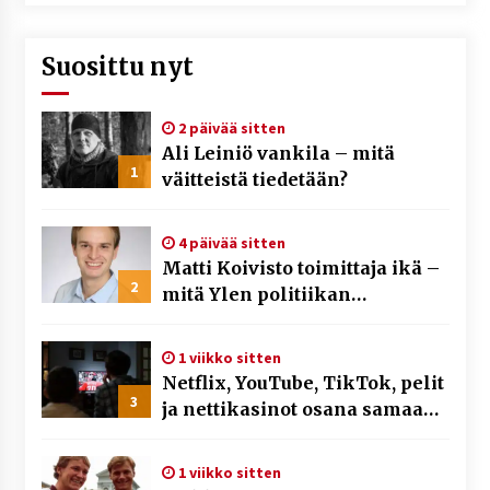
Suosittu nyt
2 päivää sitten
Ali Leiniö vankila – mitä
1
väitteistä tiedetään?
4 päivää sitten
Matti Koivisto toimittaja ikä –
2
mitä Ylen politiikan
toimittajasta tiedetään?
1 viikko sitten
Netflix, YouTube, TikTok, pelit
3
ja nettikasinot osana samaa
ilmiötä
1 viikko sitten