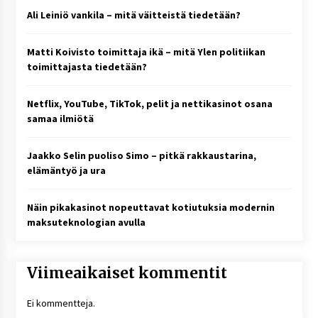
Ali Leiniö vankila – mitä väitteistä tiedetään?
Matti Koivisto toimittaja ikä – mitä Ylen politiikan
toimittajasta tiedetään?
Netflix, YouTube, TikTok, pelit ja nettikasinot osana
samaa ilmiötä
Jaakko Selin puoliso Simo – pitkä rakkaustarina,
elämäntyö ja ura
Näin pikakasinot nopeuttavat kotiutuksia modernin
maksuteknologian avulla
Viimeaikaiset kommentit
Ei kommentteja.