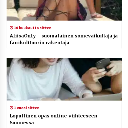
10 kuukautta sitten
AliisaOnly – suomalainen somevaikuttaja ja
fanikulttuurin rakentaja
1 vuosi sitten
Lopullinen opas online-viihteeseen
Suomessa