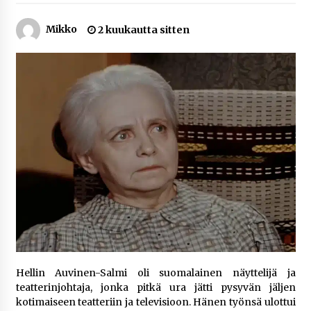
1 viikko sitten
Mikko
2 kuukautta sitten
Jaakko Selin puoliso Simo – pitkä
rakkaustarina, elämäntyö ja ura
1 viikko sitten
Näin pikakasinot nopeuttavat kotiutuksia
modernin maksuteknologian avulla
1 viikko sitten
Nina Rung – rikollisuuden tutkija ja väkivallan
ehkäisyn näkyvä ääni
2 viikkoa sitten
Pia Töyli – tapaus, joka jäi osaksi Suomen
rikoshistoriaa
3 viikkoa sitten
Hellin Auvinen-Salmi oli suomalainen näyttelijä ja
teatterinjohtaja, jonka pitkä ura jätti pysyvän jäljen
kotimaiseen teatteriin ja televisioon. Hänen työnsä ulottui
Online-kasinoiden mobiilipelialustojen kehitys