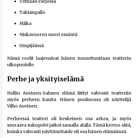
Tehtaan varjossa
Takiaispallo
Milka
Niskavuoren nuori emäntä
Umpijäässä
Nämä roolit laajensivat hänen tunnettuuttaan teatterin
ulkopuolelle.
Perhe ja yksityiselämä
Hellin Auvinen-Salmen elämä liittyi vahvasti teatteriin
myös perheen kautta. Hänen puolisonsa oli näyttelijä
Vilho Auvinen.
Perheessä teatteri oli keskeinen osa arkea, ja myös
seuraava sukupolvi jatkoi samalla alalla. Tämä kertoo siitä,
kuinka vahvasti näyttämötaide oli osa hänen elämäänsä.