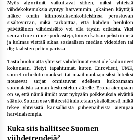
Myös algoritmit vaikuttavat siihen, miksi yhteisiä
viihdekokemuksia syntyy harvemmin. Jokainen käyttäjä
näkee omiin kiinnostuksenkohteisiinsa perustuvan
sisältövirran, mikä tarkoittaa, että kahden henkilön
päivittäinen viihdesisältö voi olla täysin erilaista. Yksi
seuraa true crime -podcasteja, toinen katsoo pelistriimejä
ja kolmas viettää aikaa sosiaalisen median videoiden tai
digitaalisten pelien parissa.
Tästä huolimatta yhteiset viihdeilmiöt eivät ole kadonneet
kokonaan. Tietyt tapahtumat, kuten Euroviisut, UMK,
suuret urheiluturnaukset tai maailmanlaajuisiksi hiteiksi
nousevat sarjat onnistuvat edelleen kokoamaan
suomalaisia saman keskustelun äärelle. Erona aiempaan
on se, että nämä ilmiöt ovat nykyään poikkeuksia eivätkä
sääntö. Suurin osa viihteestä kulutetaan yksilöllisesti, mikä
tekee yhteisistä kansallisista puheenaiheista aiempaa
harvinaisempia.
Kuka siis hallitsee Suomen
viihdetrendejä?