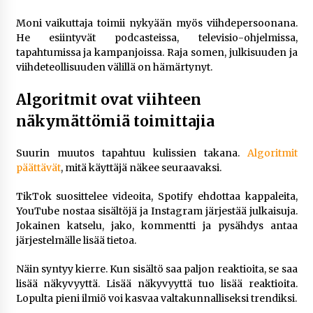
Moni vaikuttaja toimii nykyään myös viihdepersoonana.
He esiintyvät podcasteissa, televisio-ohjelmissa,
tapahtumissa ja kampanjoissa. Raja somen, julkisuuden ja
viihdeteollisuuden välillä on hämärtynyt.
Algoritmit ovat viihteen
näkymättömiä toimittajia
Suurin muutos tapahtuu kulissien takana.
Algoritmit
päättävät
, mitä käyttäjä näkee seuraavaksi.
TikTok suosittelee videoita, Spotify ehdottaa kappaleita,
YouTube nostaa sisältöjä ja Instagram järjestää julkaisuja.
Jokainen katselu, jako, kommentti ja pysähdys antaa
järjestelmälle lisää tietoa.
Näin syntyy kierre. Kun sisältö saa paljon reaktioita, se saa
lisää näkyvyyttä. Lisää näkyvyyttä tuo lisää reaktioita.
Lopulta pieni ilmiö voi kasvaa valtakunnalliseksi trendiksi.