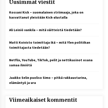
Uusimmat viestit
Kossani Kick – suomalainen striimaaja, joka on
kasvattanut yleisöään Kick-alustalla
Ali Leiniö vankila – mitä väitteistä tiedetään?
Matti Koivisto toimittaja ikä – mitä Ylen politiikan
toimittajasta tiedetään?
Netflix, YouTube, TikTok, pelit ja nettikasinot osana
samaa ilmiötä
Jaakko Selin puoliso Simo – pitkä rakkaustarina,
elämäntyö ja ura
Viimeaikaiset kommentit