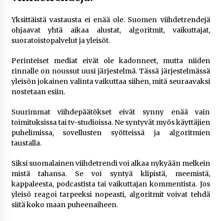
Yksittäistä vastausta ei enää ole. Suomen viihdetrendejä
ohjaavat yhtä aikaa alustat, algoritmit, vaikuttajat,
suoratoistopalvelut ja yleisöt.
Perinteiset mediat eivät ole kadonneet, mutta niiden
rinnalle on noussut uusi järjestelmä. Tässä järjestelmässä
yleisön jokainen valinta vaikuttaa siihen, mitä seuraavaksi
nostetaan esiin.
Suurimmat viihdepäätökset eivät synny enää vain
toimituksissa tai tv-studioissa. Ne syntyvät myös käyttäjien
puhelimissa, sovellusten syötteissä ja algoritmien
taustalla.
Siksi suomalainen viihdetrendi voi alkaa nykyään melkein
mistä tahansa. Se voi syntyä klipistä, meemistä,
kappaleesta, podcastista tai vaikuttajan kommentista. Jos
yleisö reagoi tarpeeksi nopeasti, algoritmit voivat tehdä
siitä koko maan puheenaiheen.