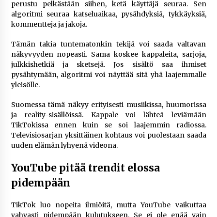
perustu pelkästään siihen, ketä käyttäjä seuraa. Sen
algoritmi seuraa katseluaikaa, pysähdyksiä, tykkäyksiä,
kommentteja ja jakoja.
Tämän takia tuntematonkin tekijä voi saada valtavan
näkyvyyden nopeasti. Sama koskee kappaleita, sarjoja,
julkkishetkiä ja sketsejä. Jos sisältö saa ihmiset
pysähtymään, algoritmi voi näyttää sitä yhä laajemmalle
yleisölle.
Suomessa tämä näkyy erityisesti musiikissa, huumorissa
ja reality-sisällöissä. Kappale voi lähteä leviämään
TikTokissa ennen kuin se soi laajemmin radiossa.
Televisiosarjan yksittäinen kohtaus voi puolestaan saada
uuden elämän lyhyenä videona.
YouTube pitää trendit elossa
pidempään
TikTok luo nopeita ilmiöitä, mutta YouTube vaikuttaa
vahvasti pidempään kulutukseen. Se ei ole enää vain