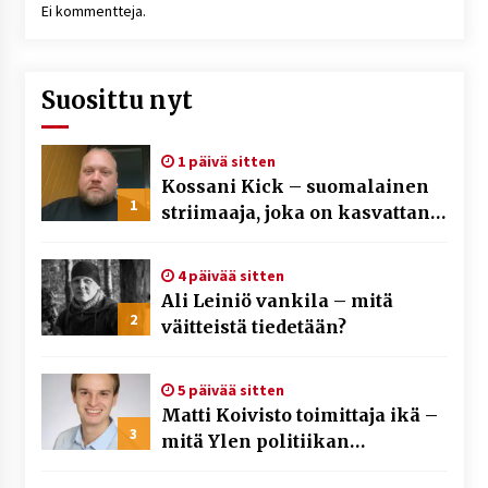
Ei kommentteja.
Suosittu nyt
1 päivä sitten
Kossani Kick – suomalainen
1
striimaaja, joka on kasvattanut
yleisöään Kick-alustalla
4 päivää sitten
Ali Leiniö vankila – mitä
2
väitteistä tiedetään?
5 päivää sitten
Matti Koivisto toimittaja ikä –
3
mitä Ylen politiikan
toimittajasta tiedetään?