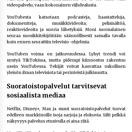
videopalvelu, vaan kokonainen viihdealusta.
YouTubesta katsotaan podcasteja, haastatteluja,
dokumentteja, musiikkivideoita, pelisisältöä,
reaktiovideoita ja suoria lähetyksiä. Moni suomalainen
seuraa suosikkitekijöitään säännöllisesti samalla tavalla
kuin ennen seurattiin televisio-ohjelmia.
YouTuben voima on jatkuvuudessa. Lyhyt trendi voi
syntyä TikTokissa, mutta pidempi kiinnostus rakentuu
usein YouTubessa. Tekijät voivat kasvattaa uskollisen
yleisön ilman televisiota tai perinteistä julkisuutta.
Suoratoistopalvelut tarvitsevat
sosiaalista mediaa
Netflix, Disney+, Max ja muut suoratoistopalvelut tuovat
edelleen markkinoille isoja sarjoja ja elokuvia. Silti pelkkä
näkyvyys palvelun etusivulla ei aina riitä.