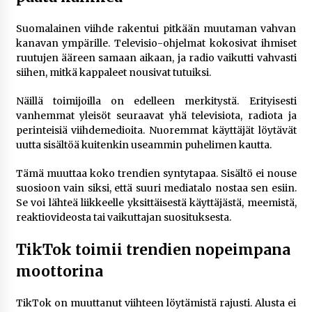
Suomalainen viihde rakentui pitkään muutaman vahvan
kanavan ympärille. Televisio-ohjelmat kokosivat ihmiset
ruutujen ääreen samaan aikaan, ja radio vaikutti vahvasti
siihen, mitkä kappaleet nousivat tutuiksi.
Näillä toimijoilla on edelleen merkitystä. Erityisesti
vanhemmat yleisöt seuraavat yhä televisiota, radiota ja
perinteisiä viihdemedioita. Nuoremmat käyttäjät löytävät
uutta sisältöä kuitenkin useammin puhelimen kautta.
Tämä muuttaa koko trendien syntytapaa. Sisältö ei nouse
suosioon vain siksi, että suuri mediatalo nostaa sen esiin.
Se voi lähteä liikkeelle yksittäisestä käyttäjästä, meemistä,
reaktiovideosta tai vaikuttajan suosituksesta.
TikTok toimii trendien nopeimpana
moottorina
TikTok on muuttanut viihteen löytämistä rajusti. Alusta ei