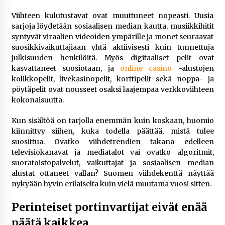
rikoshistoriaa
3 viikkoa sitten
Viihteen kulutustavat ovat muuttuneet nopeasti. Uusia
sarjoja löydetään sosiaalisen median kautta, musiikkihitit
syntyvät viraalien videoiden ympärille ja monet seuraavat
Online-kasinoiden mobiilipelialustojen kehitys
suosikkivaikuttajiaan yhtä aktiivisesti kuin tunnettuja
– asiantuntijalausunto
julkisuuden henkilöitä. Myös digitaaliset pelit ovat
3 viikkoa sitten
kasvattaneet suosiotaan, ja
online casino
-alustojen
kolikkopelit, livekasinopelit, korttipelit sekä noppa- ja
Uutisankkuri Jan Andersson vaimo – faktat ja
pöytäpelit ovat nousseet osaksi laajempaa verkkoviihteen
huhut
kokonaisuutta.
3 viikkoa sitten
Kun sisältöä on tarjolla enemmän kuin koskaan, huomio
kiinnittyy siihen, kuka todella päättää, mistä tulee
Pamela Anderson ikä, ura ja elämä
suosittua. Ovatko viihdetrendien takana edelleen
4 viikkoa sitten
televisiokanavat ja mediatalot vai ovatko algoritmit,
suoratoistopalvelut, vaikuttajat ja sosiaalisen median
alustat ottaneet vallan? Suomen viihdekenttä näyttää
10 euron talletuskasinot ja pikamaksut: mitä
nykyään hyvin erilaiselta kuin vielä muutama vuosi sitten.
suomalaisten pelaajien on hyvä tietää
1 kuukausi sitten
Perinteiset portinvartijat eivät enää
päätä kaikkea