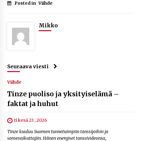
Posted in
Viihde
Mikko
Seuraava viesti
Viihde
Tinze puoliso ja yksityiselämä –
faktat ja huhut
ti kesä 23 , 2026
Tinze kuuluu Suomen tunnetuimpiin tanssijoihin ja
somevaikuttajiin. Hänen energiset tanssivideonsa,