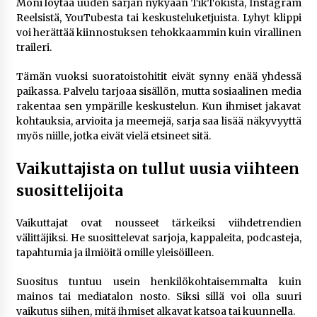
Moni löytää uuden sarjan nykyään TikTokista, Instagram
Reelsistä, YouTubesta tai keskusteluketjuista. Lyhyt klippi
voi herättää kiinnostuksen tehokkaammin kuin virallinen
traileri.
Tämän vuoksi suoratoistohitit eivät synny enää yhdessä
paikassa. Palvelu tarjoaa sisällön, mutta sosiaalinen media
rakentaa sen ympärille keskustelun. Kun ihmiset jakavat
kohtauksia, arvioita ja meemejä, sarja saa lisää näkyvyyttä
myös niille, jotka eivät vielä etsineet sitä.
Vaikuttajista on tullut uusia viihteen
suosittelijoita
Vaikuttajat ovat nousseet tärkeiksi viihdetrendien
välittäjiksi. He suosittelevat sarjoja, kappaleita, podcasteja,
tapahtumia ja ilmiöitä omille yleisöilleen.
Suositus tuntuu usein henkilökohtaisemmalta kuin
mainos tai mediatalon nosto. Siksi sillä voi olla suuri
vaikutus siihen, mitä ihmiset alkavat katsoa tai kuunnella.