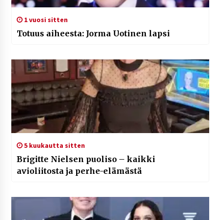
1 vuosi sitten
Totuus aiheesta: Jorma Uotinen lapsi
5 kuukautta sitten
Brigitte Nielsen puoliso – kaikki
avioliitosta ja perhe-elämästä