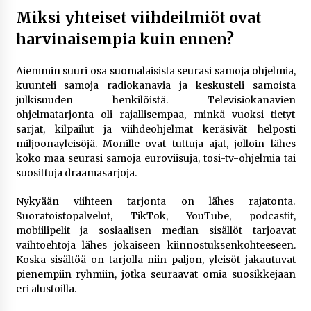
Miksi yhteiset viihdeilmiöt ovat
harvinaisempia kuin ennen?
Aiemmin suuri osa suomalaisista seurasi samoja ohjelmia,
kuunteli samoja radiokanavia ja keskusteli samoista
julkisuuden henkilöistä. Televisiokanavien
ohjelmatarjonta oli rajallisempaa, minkä vuoksi tietyt
sarjat, kilpailut ja viihdeohjelmat keräsivät helposti
miljoonayleisöjä. Monille ovat tuttuja ajat, jolloin lähes
koko maa seurasi samoja euroviisuja, tosi-tv-ohjelmia tai
suosittuja draamasarjoja.
Nykyään viihteen tarjonta on lähes rajatonta.
Suoratoistopalvelut, TikTok, YouTube, podcastit,
mobiilipelit ja sosiaalisen median sisällöt tarjoavat
vaihtoehtoja lähes jokaiseen kiinnostuksenkohteeseen.
Koska sisältöä on tarjolla niin paljon, yleisöt jakautuvat
pienempiin ryhmiin, jotka seuraavat omia suosikkejaan
eri alustoilla.