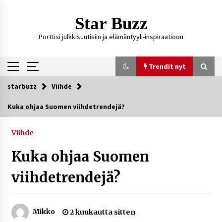
Siirry
sisältöön
Star Buzz
Porttisi julkkisuutisiin ja elämäntyyli-inspiraatioon
Trendit nyt
starbuzz
Viihde
Trendit nyt
Kuka ohjaa Suomen viihdetrendejä?
Kossani Kick – suomalainen striimaaja, joka on
kasvattanut yleisöään Kick-alustalla
Viihde
1 päivä sitten
Kuka ohjaa Suomen
Ali Leiniö vankila – mitä väitteistä tiedetään?
viihdetrendejä?
4 päivää sitten
Mikko
2 kuukautta sitten
Matti Koivisto toimittaja ikä – mitä Ylen
politiikan toimittajasta tiedetään?