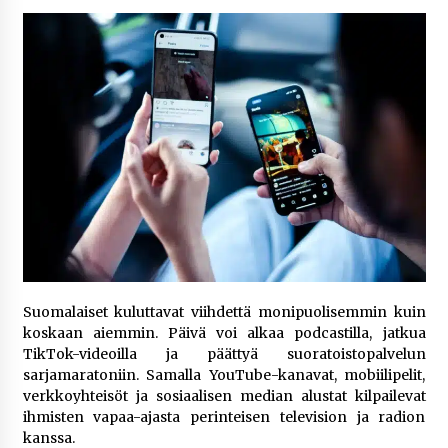
5 päivää sitten
Netflix, YouTube, TikTok, pelit ja nettikasinot
osana samaa ilmiötä
1 viikko sitten
Jaakko Selin puoliso Simo – pitkä
rakkaustarina, elämäntyö ja ura
1 viikko sitten
Näin pikakasinot nopeuttavat kotiutuksia
modernin maksuteknologian avulla
2 viikkoa sitten
Suomalaiset kuluttavat viihdettä monipuolisemmin kuin
koskaan aiemmin. Päivä voi alkaa podcastilla, jatkua
Nina Rung – rikollisuuden tutkija ja väkivallan
TikTok-videoilla ja päättyä suoratoistopalvelun
ehkäisyn näkyvä ääni
sarjamaratoniin. Samalla YouTube-kanavat, mobiilipelit,
2 viikkoa sitten
verkkoyhteisöt ja sosiaalisen median alustat kilpailevat
ihmisten vapaa-ajasta perinteisen television ja radion
Pia Töyli – tapaus, joka jäi osaksi Suomen
kanssa.