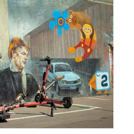
ja
Pia Töyli – tapaus, joka jäi osaksi
Suomen rikoshistoriaa
3 viikkoa sitten
o
Pamela Anderson ikä, ura ja elämä
4 viikkoa sitten