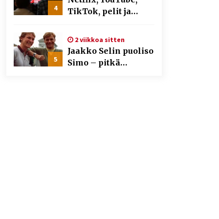
4
TikTok, pelit ja
nettikasinot osana
samaa ilmiötä
2 viikkoa sitten
Jaakko Selin puoliso
5
Simo – pitkä
rakkaustarina,
elämäntyö ja ura