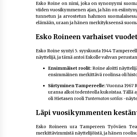
Esko Roine on nimi, joka on synonyymi suomalais
viiden vuosikymmenen ajan, ja hän on esiintynyt
tunnetun ja arvostetun hahmon suomalaisessa
elämään, uraan ja hänen merkitykseensä suoma
Esko Roineen varhaiset vuodet
Esko Roine syntyi 5. syyskuuta 1944 Tampereell
näyttelijä, ja tämä antoi Eskolle vahvan perustan t
Ensimmäiset roolit:
Roine aloitti näyttel
ensimmäinen merkittävä roolinsa oli his
Siirtyminen Tampereelle:
Vuonna 1967 R
uransa alkoi todenteolla kukoistaa. Tällä a
oli Hietasen rooli
Tuntematon sotilas
-näyte
Läpi vuosikymmenten kestäny
Esko Roineen ura Tampereen Työväen Teatter
merkittävimmistä näyttelijöistä, ja hänen roolisuo