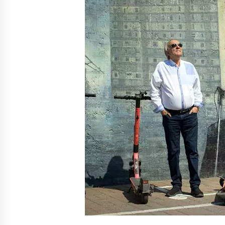
Nina Rung – rikollisuuden tutkija 
väkivallan ehkäisyn näkyvä ääni
2 viikkoa sitten
Uutisankkuri Jan Andersson vaim
– faktat ja huhut
4 viikkoa sitten