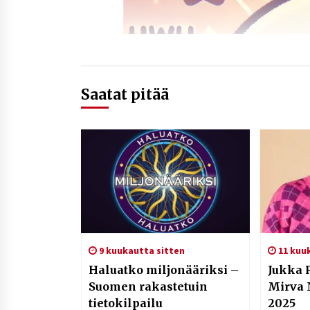
Saatat pitää
9 kuukautta sitten
11 kuu
Haluatko miljonääriksi –
Jukka R
Suomen rakastetuin
Mirva 
tietokilpailu
2025