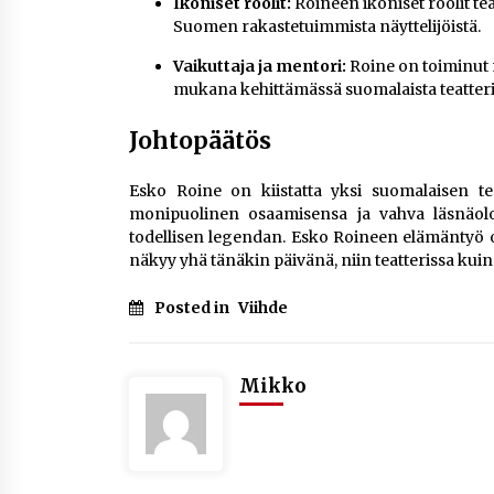
Ikoniset roolit:
Roineen ikoniset roolit tea
Suomen rakastetuimmista näyttelijöistä.
Vaikuttaja ja mentori:
Roine on toiminut m
mukana kehittämässä suomalaista teatteria 
Johtopäätös
Esko Roine on kiistatta yksi suomalaisen tea
monipuolinen osaamisensa ja vahva läsnäol
todellisen legendan. Esko Roineen elämäntyö o
näkyy yhä tänäkin päivänä, niin teatterissa kui
Posted in
Viihde
Mikko