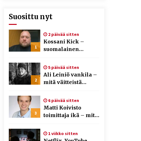
Suosittu nyt
2 päivää sitten
Kossani Kick –
1
suomalainen
striimaaja, joka on
kasvattanut
5 päivää sitten
yleisöään Kick-
Ali Leiniö vankila –
alustalla
2
mitä väitteistä
tiedetään?
6 päivää sitten
Matti Koivisto
3
toimittaja ikä – mitä
Ylen politiikan
toimittajasta
1 viikko sitten
tiedetään?
Netflix, YouTube,