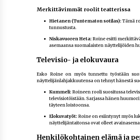
Merkittävimmät roolit teatterissa
Hietanen (Tuntematon sotilas):
Tämä roo
tunnustusta.
Niskavuoren Heta:
Roine esitti merkittäv
asemaansa suomalaisten näyttelijöiden hu
Televisio- ja elokuvaura
Esko Roine on myös tunnettu työstään suoma
näyttelijänlahjakkuutensa on tehnyt hänestä su
Kummeli:
Roineen rooli suositussa televi
televisiotöistään. Sarjassa hänen huumor
täyteen loistoonsa.
Elokuvatyöt:
Roine on esiintynyt myös luk
näyttelijäntaitonsa ovat olleet avainasema
Henkilökohtainen elämä ja pe