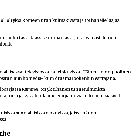
li oli yksi Roineen uran kulmakivistä ja toi hänelle laajaa
än roolin tässä klassikkodraamassa, joka vahvisti hänen
ipulla.
laisessa televisiossa ja elokuvissa. Hänen monipuolinen
ositun niin komedia- kuin draamaroolienkin esittäjänä.
siosarjassa
Kummeli
on yksi hänen tunnetuimmista
intajunsa ja kyky luoda mieleenpainuvia hahmoja pääsivät
uisissa suomalaisissa elokuvissa, joissa hänen
ssa.
rhe