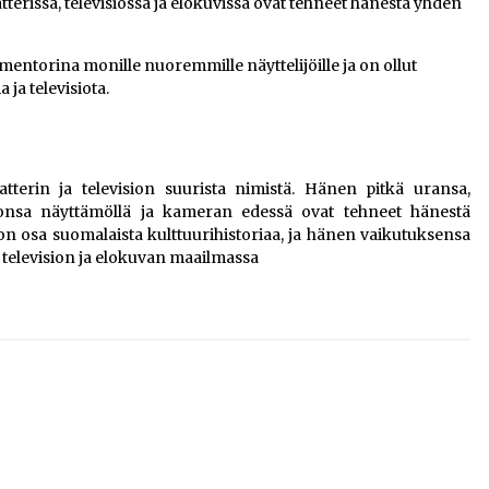
tterissa, televisiossa ja elokuvissa ovat tehneet hänestä yhden
entorina monille nuoremmille näyttelijöille ja on ollut
ja televisiota.
tterin ja television suurista nimistä. Hänen pitkä uransa,
onsa näyttämöllä ja kameran edessä ovat tehneet hänestä
n osa suomalaista kulttuurihistoriaa, ja hänen vaikutuksensa
n television ja elokuvan maailmassa