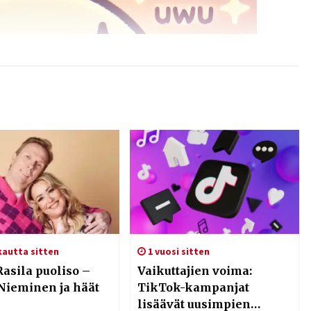
kautta sitten
1 vuosi sitten
asila puoliso –
Vaikuttajien voima:
Nieminen ja häät
TikTok-kampanjat
lisäävät uusimpien