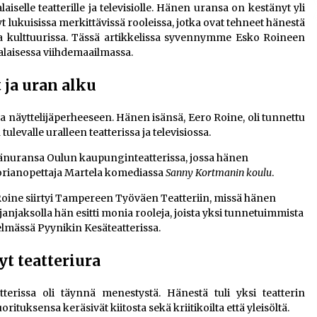
elle teatterille ja televisiolle. Hänen uransa on kestänyt yli
 lukuisissa merkittävissä rooleissa, jotka ovat tehneet hänestä
 kulttuurissa. Tässä artikkelissa syvennymme Esko Roineen
laisessa viihdemaailmassa.
 ja uran alku
a näyttelijäperheeseen. Hänen isänsä, Eero Roine, oli tunnettu
ulevalle uralleen teatterissa ja televisiossa.
ijänuransa Oulun kaupunginteatterissa, jossa hänen
torianopettaja Martela komediassa
Sanny Kortmanin koulu
.
oine siirtyi Tampereen Työväen Teatteriin, missä hänen
janjaksolla hän esitti monia rooleja, joista yksi tunnetuimmista
lmässä Pyynikin Kesäteatterissa.
t teatteriura
issa oli täynnä menestystä. Hänestä tuli yksi teatterin
rituksensa keräsivät kiitosta sekä kriitikoilta että yleisöltä.