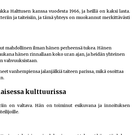
ukka Halttusen kanssa vuodesta 1966, ja heillä on kaksi lasta.
teriin ja taiteisiin, ja tämä yhteys on muokannut merkittävästi
ollut mahdollinen ilman hänen perheensä tukea. Hänen
ukana hänen rinnallaan koko uran ajan, ja heidän yhteinen
än vahvuuksistaan.
et vanhempiensa jalanjälkiä taiteen parissa, mikä osoittaa
n.
aisessa kulttuurissa
iin on valtava. Hän on toiminut esikuvana ja innoituksen
ilijoille.