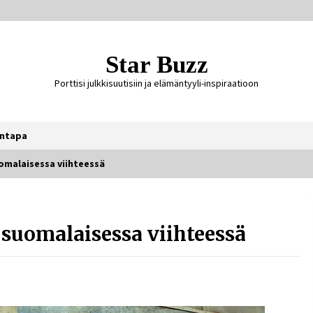
Star Buzz
Porttisi julkkisuutisiin ja elämäntyyli-inspiraatioon
ntapa
omalaisessa viihteessä
Ali Leiniö vankila – mitä väitteistä
tiedetään?
suomalaisessa viihteessä
5 päivää sitten
Jaakko Selin puoliso Simo – pitkä
rakkaustarina, elämäntyö ja ura
2 viikkoa sitten