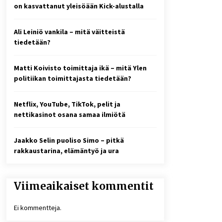
2 viikkoa sitten
on kasvattanut yleisöään Kick-alustalla
Online-kasinoiden
Ali Leiniö vankila – mitä väitteistä
mobiilipelialustojen kehitys –
asiantuntijalausunto
tiedetään?
3 viikkoa sitten
Matti Koivisto toimittaja ikä – mitä Ylen
10 euron talletuskasinot ja
politiikan toimittajasta tiedetään?
pikamaksut: mitä suomalaisten
pelaajien on hyvä tietää
1 kuukausi sitten
Netflix, YouTube, TikTok, pelit ja
nettikasinot osana samaa ilmiötä
Jaakko Selin puoliso Simo – pitkä
rakkaustarina, elämäntyö ja ura
Viimeaikaiset kommentit
Ei kommentteja.