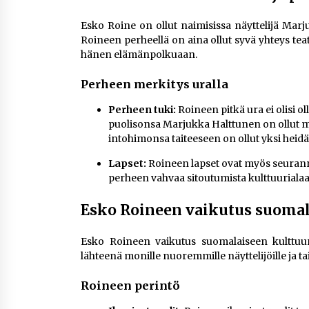
Esko Roine on ollut naimisissa näyttelijä Marj
Roineen perheellä on aina ollut syvä yhteys teat
hänen elämänpolkuaan.
Perheen merkitys uralla
Perheen tuki:
Roineen pitkä ura ei olisi 
puolisonsa Marjukka Halttunen on ollut m
intohimonsa taiteeseen on ollut yksi heid
Lapset:
Roineen lapset ovat myös seuranne
perheen vahvaa sitoutumista kulttuurialaa
Esko Roineen vaikutus suomal
Esko Roineen vaikutus suomalaiseen kulttuur
lähteenä monille nuoremmille näyttelijöille ja taite
Roineen perintö