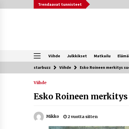
Siirry
Trendaavat tunnisteet
sisältöön
Viihde
Julkkikset
Matkailu
Elämä
starbuzz
Viihde
Esko Roineen merkitys su
Trendit nyt
Viihde
Kossani Kick – suomalainen
striimaaja, joka on kasvattanut
Esko Roineen merkitys 
yleisöään Kick-alustalla
2 päivää sitten
Netflix, YouTube, TikTok, pelit ja
Mikko
2 vuotta sitten
nettikasinot osana samaa ilmiötä
1 viikko sitten