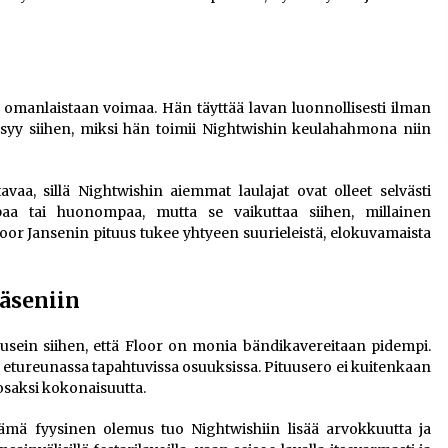
 omanlaistaan voimaa. Hän täyttää lavan luonnollisesti ilman
ksi syy siihen, miksi hän toimii Nightwishin keulahahmona niin
vaa, sillä Nightwishin aiemmat laulajat ovat olleet selvästi
aa tai huonompaa, mutta se vaikuttaa siihen, millainen
loor Jansenin pituus tukee yhtyeen suurieleistä, elokuvamaista
jäseniin
 usein siihen, että Floor on monia bändikavereitaan pidempi.
n etureunassa tapahtuvissa osuuksissa. Pituusero ei kuitenkaan
 osaksi kokonaisuutta.
tämä fyysinen olemus tuo Nightwishiin lisää arvokkuutta ja