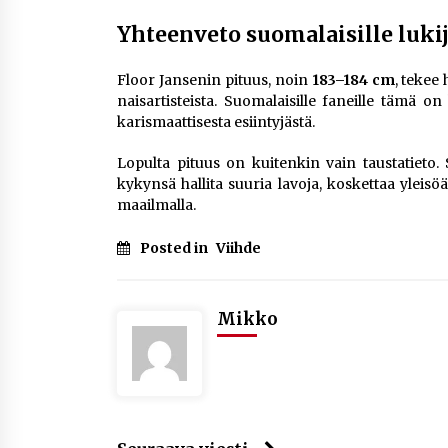
Yhteenveto suomalaisille lukij
Floor Jansenin pituus, noin
183–184 cm
, tekee
naisartisteista. Suomalaisille faneille tämä o
karismaattisesta esiintyjästä.
Lopulta pituus on kuitenkin vain taustatieto.
kykynsä hallita suuria lavoja, koskettaa yleis
maailmalla.
Posted in
Viihde
Mikko