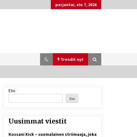
perjantai, elo 7, 2026
Trendit nyt
Etsi
Matti Koivisto toimittaja ikä – mitä
Ylen politiikan toimittajasta
Etsi
tiedetään?
6 päivää sitten
Uusimmat viestit
Näin pikakasinot nopeuttavat
kotiutuksia modernin
maksuteknologian avulla
Kossani Kick – suomalainen striimaaja, joka