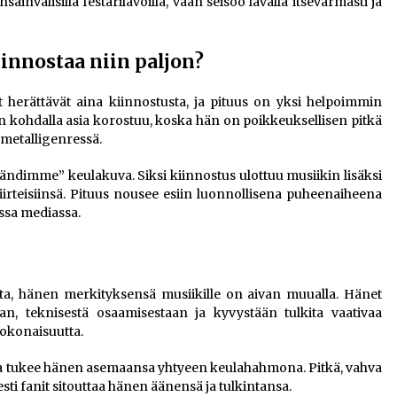
sainvälisillä festarilavoilla, vaan seisoo lavalla itsevarmasti ja
innostaa niin paljon?
 herättävät aina kiinnostusta, ja pituus on yksi helpoimmin
in kohdalla asia korostuu, koska hän on poikkeuksellisen pitkä
metalligenressä.
ändimme” keulakuva. Siksi kiinnostus ulottuu musiikin lisäksi
irteisiinsä. Pituus nousee esiin luonnollisena puheenaiheena
essa mediassa.
ta, hänen merkityksensä musiikille on aivan muualla. Hänet
an, teknisestä osaamisestaan ja kyvystään tulkita vaativaa
kokonaisuutta.
nsa tukee hänen asemaansa yhtyeen keulahahmona. Pitkä, vahva
esti fanit sitouttaa hänen äänensä ja tulkintansa.