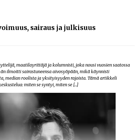
imuus, sairaus ja julkisuus
ttelijä, maatilayrittäjä ja kolumnisti, joka nousi vuosien saatossa
än ilmoitti sairastuneensa aivosyöpään, mikä käynnisti
, median roolista ja yksityisyyden rajoista. Tämä artikkeli
skustelua: miten se syntyi, miten se […]