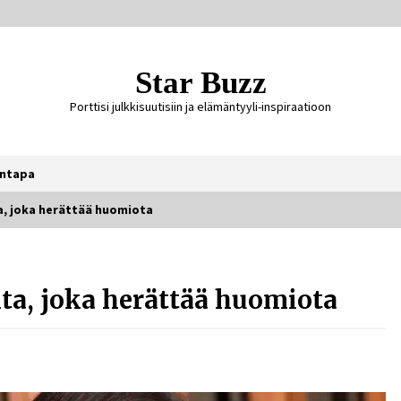
Star Buzz
Porttisi julkkisuutisiin ja elämäntyyli-inspiraatioon
ntapa
a, joka herättää huomiota
Ali Leiniö vankila – mitä väitteistä
tiedetään?
kta, joka herättää huomiota
4 päivää sitten
Jaakko Selin puoliso Simo – pitkä
rakkaustarina, elämäntyö ja ura
1 viikko sitten