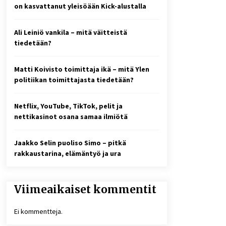
2 viikkoa sitten
on kasvattanut yleisöään Kick-alustalla
Online-kasinoiden
Ali Leiniö vankila – mitä väitteistä
mobiilipelialustojen kehitys –
asiantuntijalausunto
tiedetään?
3 viikkoa sitten
Matti Koivisto toimittaja ikä – mitä Ylen
10 euron talletuskasinot ja
politiikan toimittajasta tiedetään?
pikamaksut: mitä suomalaisten
pelaajien on hyvä tietää
1 kuukausi sitten
Netflix, YouTube, TikTok, pelit ja
nettikasinot osana samaa ilmiötä
Jaakko Selin puoliso Simo – pitkä
rakkaustarina, elämäntyö ja ura
Viimeaikaiset kommentit
Ei kommentteja.