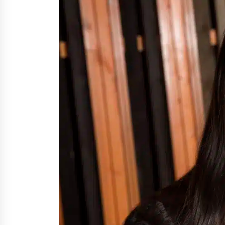
Nina Rung – rikollisuuden tutkija 
väkivallan ehkäisyn näkyvä ääni
2 viikkoa sitten
Uutisankkuri Jan Andersson vaim
– faktat ja huhut
4 viikkoa sitten