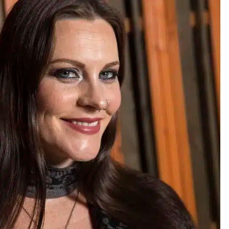
ja
Pia Töyli – tapaus, joka jäi osaksi
Suomen rikoshistoriaa
3 viikkoa sitten
o
Pamela Anderson ikä, ura ja elämä
4 viikkoa sitten