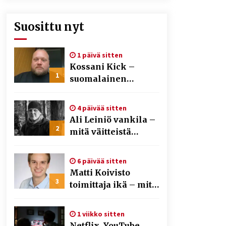
Suosittu nyt
1 päivä sitten
Kossani Kick –
1
suomalainen
striimaaja, joka on
kasvattanut
4 päivää sitten
yleisöään Kick-
Ali Leiniö vankila –
alustalla
2
mitä väitteistä
tiedetään?
6 päivää sitten
Matti Koivisto
3
toimittaja ikä – mitä
Ylen politiikan
toimittajasta
1 viikko sitten
tiedetään?
Netflix, YouTube,