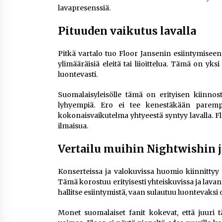
lavapresenssiä.
Pituuden vaikutus lavalla
Pitkä vartalo tuo Floor Jansenin esiintymiseen
ylimääräisiä eleitä tai liioittelua. Tämä on y
luontevasti.
Suomalaisyleisölle tämä on erityisen kiinnosta
lyhyempiä. Ero ei tee kenestäkään paremp
kokonaisvaikutelma yhtyeestä syntyy lavalla. F
ilmaisua.
Vertailu muihin Nightwishin 
Konserteissa ja valokuvissa huomio kiinnittyy
Tämä korostuu erityisesti yhteiskuvissa ja lava
hallitse esiintymistä, vaan sulautuu luontevaksi
Monet suomalaiset fanit kokevat, että juuri 