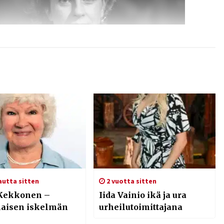
autta sitten
2 vuotta sitten
Kekkonen –
Iida Vainio ikä ja ura
aisen iskelmän
urheilutoimittajana