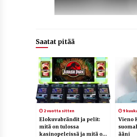
Saatat pitää
2 vuotta sitten
9 kuuk
Elokuvabrändit ja pelit:
Vieno 
mitä on tulossa
suomal
kasinopeleissä ja mitä on
ääni