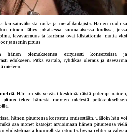
ansainvälisistä rock- ja metallilaulajista. Hänen roolinsa
tun nimen lähes jokaisessa suomalaisessa kodissa, jossa
ma, lavavarmuus ja karisma ovat kiistattomia, mutta yksi
loor Jansenin pituus.
ta hänen olemukseensa erityisesti konserteissa ja
lvästi edukseen. Pitkä vartalo, ryhdikäs olemus ja itsevarma
ää mieleen.
imetriä
. Hän on siis selvästi keskimääräistä pidempi nainen,
ä pituus tekee hänestä monien mielestä poikkeuksellisen
illa.
issä, hänen pituutensa korostuu entisestään. Tällöin hän voi
ä, mikä saa monet katsojat arvioimaan hänen pituutensa vielä
n yhdistelmästä luonnollista pituutta, hyvää ryhtiä ja vahvaa