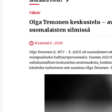
Seuraava viesti
Viihde
Olga Temonen keskustelu – avo
suomalaisten silmissä
ti tammi 6 , 2026
Olga Temonen (s. 1977 – k. 2025) oli suomalainen näy
monipuoliseksi kulttuuripersoonaksi. Vuonna 2023 h
valtakunnallisen keskustelun avoimuudesta, hoidoista
käsittelee tarkemmin niin sanottua Olga Temonen -ke