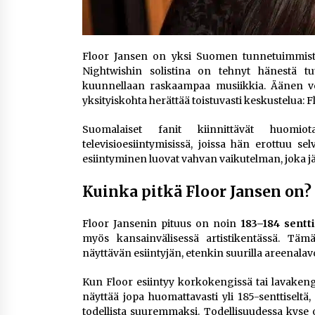
Floor Jansen on yksi Suomen tunnetuimmista k
Nightwishin solistina on tehnyt hänestä tu
kuunnellaan raskaampaa musiikkia. Äänen voi
yksityiskohta herättää toistuvasti keskustelua: F
Suomalaiset fanit kiinnittävät huomio
televisioesiintymisissä, joissa hän erottuu se
esiintyminen luovat vahvan vaikutelman, joka j
Kuinka pitkä Floor Jansen on?
Floor Jansenin pituus on noin
183–184 sentt
myös kansainvälisessä artistikentässä. Täm
näyttävän esiintyjän, etenkin suurilla areenalavo
Kun Floor esiintyy korkokengissä tai lavakeng
näyttää jopa huomattavasti yli 185-senttiselt
todellista suuremmaksi. Todellisuudessa kyse o