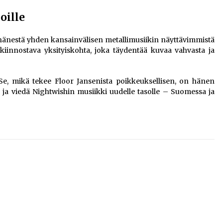
oille
 hänestä yhden kansainvälisen metallimusiikin näyttävimmistä
n kiinnostava yksityiskohta, joka täydentää kuvaa vahvasta ja
 Se, mikä tekee Floor Jansenista poikkeuksellisen, on hänen
öä ja viedä Nightwishin musiikki uudelle tasolle – Suomessa ja