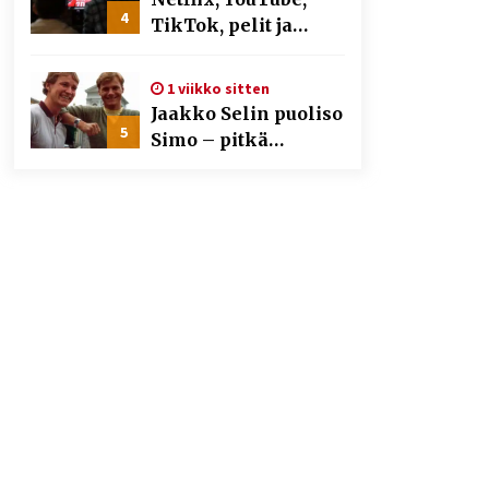
4
TikTok, pelit ja
nettikasinot osana
samaa ilmiötä
1 viikko sitten
Jaakko Selin puoliso
5
Simo – pitkä
rakkaustarina,
elämäntyö ja ura