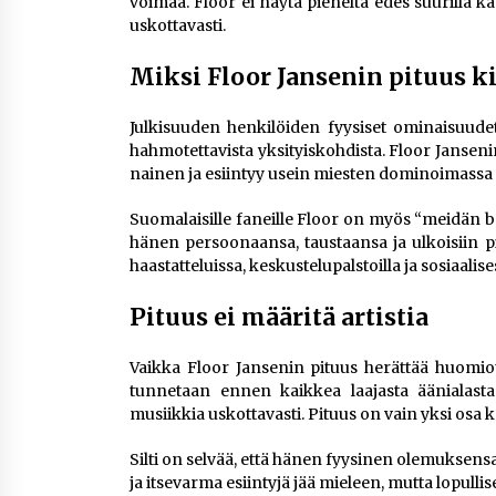
voimaa. Floor ei näytä pieneltä edes suurilla kan
uskottavasti.
Miksi Floor Jansenin pituus ki
Julkisuuden henkilöiden fyysiset ominaisuudet
hahmotettavista yksityiskohdista. Floor Jansen
nainen ja esiintyy usein miesten dominoimassa 
Suomalaisille faneille Floor on myös “meidän b
hänen persoonaansa, taustaansa ja ulkoisiin pi
haastatteluissa, keskustelupalstoilla ja sosiaalis
Pituus ei määritä artistia
Vaikka Floor Jansenin pituus herättää huomio
tunnetaan ennen kaikkea laajasta äänialasta
musiikkia uskottavasti. Pituus on vain yksi osa 
Silti on selvää, että hänen fyysinen olemukse
ja itsevarma esiintyjä jää mieleen, mutta lopullis