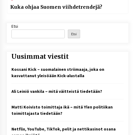
Kuka ohjaa Suomen viihdetrendejä?
Etsi
Etsi
Uusimmat viestit
Kossani Kick – suomalainen striimaaja, joka on
kasvattanut yleisöään Kick-alustalla
Ali Leiniö vankila – mitä väitteistä tiedetään?
Matti Koivisto toimittaja ikä – mitä Ylen politiikan
toimittajasta tiedetään?
Netflix, YouTube, TikTok, pelit ja nettikasinot osana