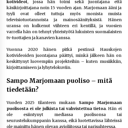
kotivideot
, jossa hän toimi sekä juontajana että
käsikirjoittajana noin 15 vuoden ajan. Marjomaan ääni ja
tyyli ovat olleet tuttuja myös monista muista
televisiotuotannoista ja mainosäänityksistä. Hänen
uransa on kulkenut viihteen eri kentillä, ja vuosien
varrella hän on tehnyt yhteistyötä lukuisten suomalaisten
tv-tuottajien ja kanavien kanssa.
Vuonna 2020 hänen pitkä pestinsä Hauskojen
kotivideoiden juontajana päättyi, minkä jälkeen hän on
keskittynyt luovempiin projekteihin – kuten musiikkiin,
kirjoittamiseen ja lyhytelokuviin.
Sampo Marjomaan puoliso – mitä
tiedetään?
Vuoden 2025 tilanteen mukaan
Sampo Marjomaan
puolisosta ei ole julkista tai vahvistettua tietoa
. Hän ei
ole esiintynyt mediassa puolisonsa tai
seurustelukumppanin kanssa, eikä luotettavissa lähteissä
ole mainittu hänen olevan avioliitossa tai parisuhteessa.