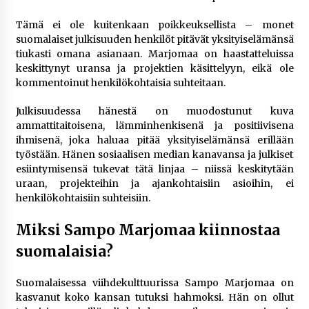
Tämä ei ole kuitenkaan poikkeuksellista – monet
suomalaiset julkisuuden henkilöt pitävät yksityiselämänsä
tiukasti omana asianaan. Marjomaa on haastatteluissa
keskittynyt uransa ja projektien käsittelyyn, eikä ole
kommentoinut henkilökohtaisia suhteitaan.
Julkisuudessa hänestä on muodostunut kuva
ammattitaitoisena, lämminhenkisenä ja positiivisena
ihmisenä, joka haluaa pitää yksityiselämänsä erillään
työstään. Hänen sosiaalisen median kanavansa ja julkiset
esiintymisensä tukevat tätä linjaa – niissä keskitytään
uraan, projekteihin ja ajankohtaisiin asioihin, ei
henkilökohtaisiin suhteisiin.
Miksi Sampo Marjomaa kiinnostaa
suomalaisia?
Suomalaisessa viihdekulttuurissa Sampo Marjomaa on
kasvanut koko kansan tutuksi hahmoksi. Hän on ollut