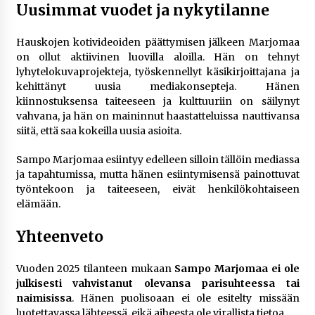
Uusimmat vuodet ja nykytilanne
Hauskojen kotivideoiden päättymisen jälkeen Marjomaa
on ollut aktiivinen luovilla aloilla. Hän on tehnyt
lyhytelokuvaprojekteja, työskennellyt käsikirjoittajana ja
kehittänyt uusia mediakonsepteja. Hänen
kiinnostuksensa taiteeseen ja kulttuuriin on säilynyt
vahvana, ja hän on maininnut haastatteluissa nauttivansa
siitä, että saa kokeilla uusia asioita.
Sampo Marjomaa esiintyy edelleen silloin tällöin mediassa
ja tapahtumissa, mutta hänen esiintymisensä painottuvat
työntekoon ja taiteeseen, eivät henkilökohtaiseen
elämään.
Yhteenveto
Vuoden 2025 tilanteen mukaan
Sampo Marjomaa ei ole
julkisesti vahvistanut olevansa parisuhteessa tai
naimisissa
. Hänen puolisoaan ei ole esitelty missään
luotettavassa lähteessä, eikä aiheesta ole virallista tietoa.