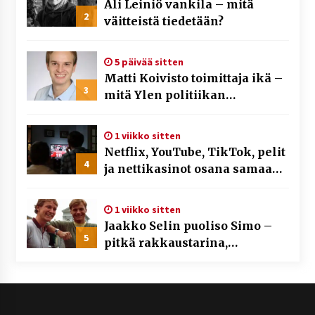
Ali Leiniö vankila – mitä
2
väitteistä tiedetään?
5 päivää sitten
Matti Koivisto toimittaja ikä –
3
mitä Ylen politiikan
toimittajasta tiedetään?
1 viikko sitten
Netflix, YouTube, TikTok, pelit
4
ja nettikasinot osana samaa
ilmiötä
1 viikko sitten
Jaakko Selin puoliso Simo –
5
pitkä rakkaustarina,
elämäntyö ja ura