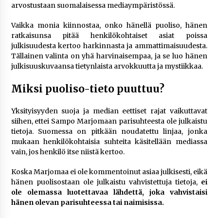
arvostustaan suomalaisessa mediaympäristössä.
Vaikka monia kiinnostaa, onko hänellä puoliso, hänen
ratkaisunsa pitää henkilökohtaiset asiat poissa
julkisuudesta kertoo harkinnasta ja ammattimaisuudesta.
Tällainen valinta on yhä harvinaisempaa, ja se luo hänen
julkisuuskuvaansa tietynlaista arvokkuutta ja mystiikkaa.
Miksi puoliso-tieto puuttuu?
Yksityisyyden suoja ja median eettiset rajat vaikuttavat
siihen, ettei Sampo Marjomaan parisuhteesta ole julkaistu
tietoja. Suomessa on pitkään noudatettu linjaa, jonka
mukaan henkilökohtaisia suhteita käsitellään mediassa
vain, jos henkilö itse niistä kertoo.
Koska Marjomaa ei ole kommentoinut asiaa julkisesti, eikä
hänen puolisostaan ole julkaistu vahvistettuja tietoja,
ei
ole olemassa luotettavaa lähdettä, joka vahvistaisi
hänen olevan parisuhteessa tai naimisissa.