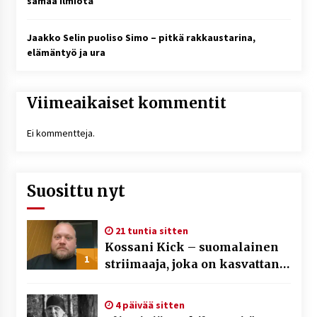
samaa ilmiötä
Jaakko Selin puoliso Simo – pitkä rakkaustarina,
elämäntyö ja ura
Viimeaikaiset kommentit
Ei kommentteja.
Suosittu nyt
21 tuntia sitten
Kossani Kick – suomalainen
1
striimaaja, joka on kasvattanut
yleisöään Kick-alustalla
4 päivää sitten