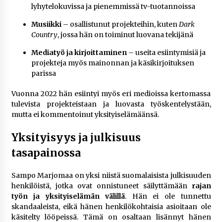
lyhytelokuvissa ja pienemmissä tv-tuotannoissa
Musiikki
– osallistunut projekteihin, kuten
Dark
Country
, jossa hän on toiminut luovana tekijänä
Mediatyö ja kirjoittaminen
– useita esiintymisiä ja
projekteja myös mainonnan ja käsikirjoituksen
parissa
Vuonna 2022 hän esiintyi myös eri medioissa kertomassa
tulevista projekteistaan ja luovasta työskentelystään,
mutta ei kommentoinut yksityiselämäänsä.
Yksityisyys ja julkisuus
tasapainossa
Sampo Marjomaa on yksi niistä suomalaisista julkisuuden
henkilöistä, jotka ovat onnistuneet säilyttämään
rajan
työn ja yksityiselämän välillä
. Hän ei ole tunnettu
skandaaleista, eikä hänen henkilökohtaisia asioitaan ole
käsitelty lööpeissä. Tämä on osaltaan lisännyt hänen