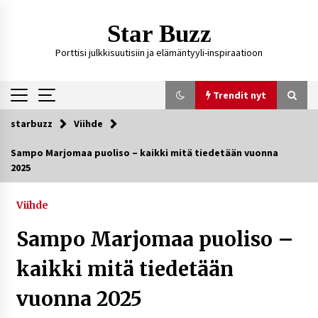
Siirry
sisältöön
Star Buzz
Porttisi julkkisuutisiin ja elämäntyyli-inspiraatioon
Trendit nyt
starbuzz
Viihde
Trendit nyt
Sampo Marjomaa puoliso – kaikki mitä tiedetään vuonna
2025
Kossani Kick – suomalainen striimaaja, joka on
kasvattanut yleisöään Kick-alustalla
21 tuntia sitten
Viihde
Sampo Marjomaa puoliso –
Ali Leiniö vankila – mitä väitteistä tiedetään?
4 päivää sitten
kaikki mitä tiedetään
vuonna 2025
Matti Koivisto toimittaja ikä – mitä Ylen
politiikan toimittajasta tiedetään?