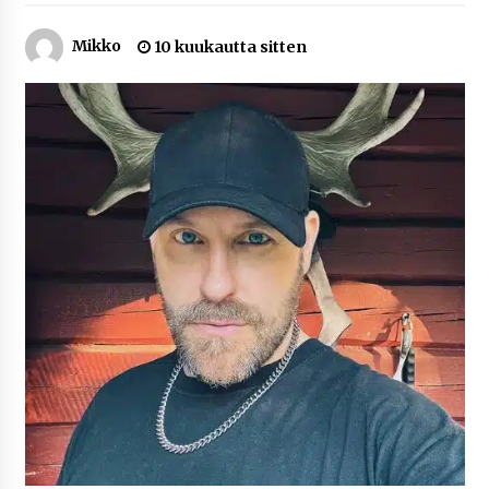
5 päivää sitten
Mikko
10 kuukautta sitten
Netflix, YouTube, TikTok, pelit ja nettikasinot
osana samaa ilmiötä
1 viikko sitten
Jaakko Selin puoliso Simo – pitkä
rakkaustarina, elämäntyö ja ura
1 viikko sitten
Näin pikakasinot nopeuttavat kotiutuksia
modernin maksuteknologian avulla
2 viikkoa sitten
Nina Rung – rikollisuuden tutkija ja väkivallan
ehkäisyn näkyvä ääni
2 viikkoa sitten
Pia Töyli – tapaus, joka jäi osaksi Suomen