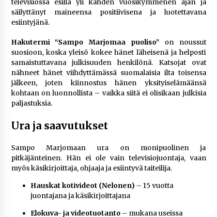
televisiossa esillä yli kahden vuosikymmenen ajan ja
säilyttänyt maineensa positiivisena ja luotettavana
esiintyjänä.
Hakutermi “Sampo Marjomaa puoliso”
on noussut
suosioon, koska yleisö kokee hänet läheisenä ja helposti
samaistuttavana julkisuuden henkilönä. Katsojat ovat
nähneet hänet viihdyttämässä suomalaisia ilta toisensa
jälkeen, joten kiinnostus hänen yksityiselämäänsä
kohtaan on luonnollista – vaikka siitä ei olisikaan julkisia
paljastuksia.
Ura ja saavutukset
Sampo Marjomaan ura on monipuolinen ja
pitkäjänteinen. Hän ei ole vain televisiojuontaja, vaan
myös käsikirjoittaja, ohjaaja ja esiintyvä taiteilija.
Hauskat kotivideot (Nelonen)
– 15 vuotta
juontajana ja käsikirjoittajana
Elokuva- ja videotuotanto
– mukana useissa