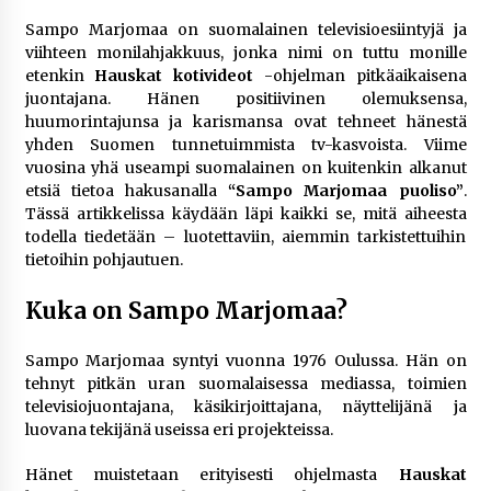
rikoshistoriaa
3 viikkoa sitten
Sampo Marjomaa on suomalainen televisioesiintyjä ja
viihteen monilahjakkuus, jonka nimi on tuttu monille
etenkin
Hauskat kotivideot
-ohjelman pitkäaikaisena
Online-kasinoiden mobiilipelialustojen kehitys
juontajana. Hänen positiivinen olemuksensa,
– asiantuntijalausunto
huumorintajunsa ja karismansa ovat tehneet hänestä
3 viikkoa sitten
yhden Suomen tunnetuimmista tv-kasvoista. Viime
vuosina yhä useampi suomalainen on kuitenkin alkanut
Uutisankkuri Jan Andersson vaimo – faktat ja
etsiä tietoa hakusanalla
“Sampo Marjomaa puoliso”
.
huhut
Tässä artikkelissa käydään läpi kaikki se, mitä aiheesta
3 viikkoa sitten
todella tiedetään – luotettaviin, aiemmin tarkistettuihin
tietoihin pohjautuen.
Pamela Anderson ikä, ura ja elämä
Kuka on Sampo Marjomaa?
4 viikkoa sitten
Sampo Marjomaa syntyi vuonna 1976 Oulussa. Hän on
tehnyt pitkän uran suomalaisessa mediassa, toimien
10 euron talletuskasinot ja pikamaksut: mitä
suomalaisten pelaajien on hyvä tietää
televisiojuontajana, käsikirjoittajana, näyttelijänä ja
4 viikkoa sitten
luovana tekijänä useissa eri projekteissa.
Hänet muistetaan erityisesti ohjelmasta
Hauskat