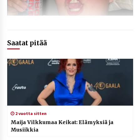
Saatat pitää
2 vuotta sitten
Maija Vilkkumaa Keikat: Elämyksiä ja
Musiikkia