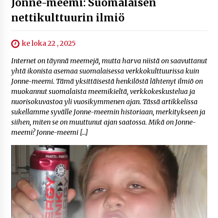
Jonne-meemi: Suomalaisen
nettikulttuurin ilmiö
ke loka 22 , 2025
Internet on täynnä meemejä, mutta harva niistä on saavuttanut
yhtä ikonista asemaa suomalaisessa verkkokulttuurissa kuin
Jonne-meemi. Tämä yksittäisestä henkilöstä lähtenyt ilmiö on
muokannut suomalaista meemikieltä, verkkokeskustelua ja
nuorisokuvastoa yli vuosikymmenen ajan. Tässä artikkelissa
sukellamme syvälle Jonne-meemin historiaan, merkitykseen ja
siihen, miten se on muuttunut ajan saatossa. Mikä on Jonne-
meemi? Jonne-meemi […]