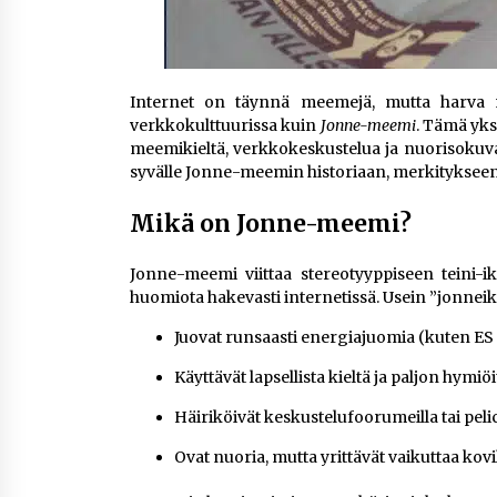
Internet on täynnä meemejä, mutta harva n
verkkokulttuurissa kuin
Jonne-meemi
. Tämä yks
meemikieltä, verkkokeskustelua ja nuorisokuv
syvälle Jonne-meemin historiaan, merkitykseen 
Mikä on Jonne-meemi?
Jonne-meemi viittaa stereotyyppiseen teini-ikä
huomiota hakevasti internetissä. Usein ”jonneiks
Juovat runsaasti energiajuomia (kuten ES
Käyttävät lapsellista kieltä ja paljon hymiöi
Häiriköivät keskustelufoorumeilla tai peli
Ovat nuoria, mutta yrittävät vaikuttaa kovilt