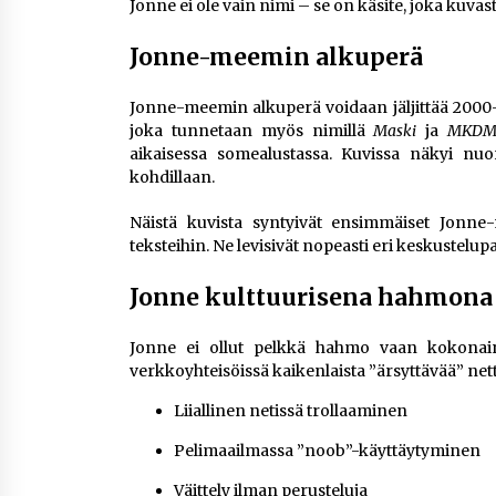
Jonne ei ole vain nimi – se on käsite, joka kuvas
Jonne-meemin alkuperä
Jonne-meemin alkuperä voidaan jäljittää 2000
joka tunnetaan myös nimillä
Maski
ja
MKDM
aikaisessa somealustassa. Kuvissa näkyi nuo
kohdillaan.
Näistä kuvista syntyivät ensimmäiset Jonne-me
teksteihin. Ne levisivät nopeasti eri keskustelupal
Jonne kulttuurisena hahmona
Jonne ei ollut pelkkä hahmo vaan kokonain
verkkoyhteisöissä kaikenlaista ”ärsyttävää” net
Liiallinen netissä trollaaminen
Pelimaailmassa ”noob”-käyttäytyminen
Väittely ilman perusteluja