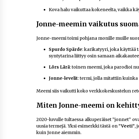
Kova halu vaikuttaa kokeneelta, vaikka käyt
Jonne-meemin vaikutus suom
Jonne-meemi toimi pohjana monille muille suomal
Spurdo Spärde
: karikatyyri, joka käyttää 
syntytarina liittyy osin samaan aikakautee
Lörs Lärä
: toinen meemi, joka parodioi n
Jonne-levelit
: termi, jolla mitattiin kuinka
Meemi siis vaikutti koko verkkokeskustelun re
Miten Jonne-meemi on kehitt
2020-luvulle tultaessa alkuperäiset ”jonnet” ovat
uusia termejä. Yksi esimerkki tästä on
”Veeti”
,
kuin Jonne aiemmin.