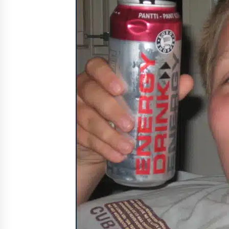
Pia Töyli – tapaus, joka jäi osaksi
Suomen rikoshistoriaa
3 viikkoa sitten
Pamela Anderson ikä, ura ja elämä
4 viikkoa sitten