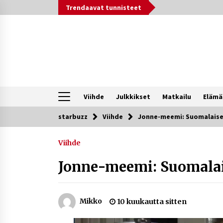
Siirry
Trendaavat tunnisteet
sisältöön
Viihde
Julkkikset
Matkailu
Elämä
starbuzz
Viihde
Jonne-meemi: Suomalaisen
Trendit nyt
Viihde
Ali Leiniö vankila – mitä väitteistä
tiedetään?
Jonne-meemi: Suomalais
3 päivää sitten
Jaakko Selin puoliso Simo – pitkä
Mikko
10 kuukautta sitten
rakkaustarina, elämäntyö ja ura
1 viikko sitten