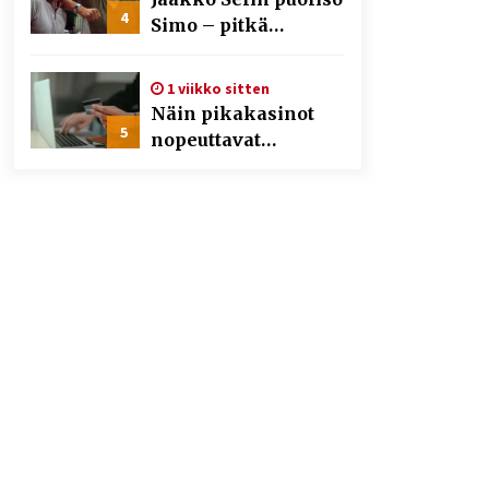
4
Simo – pitkä
rakkaustarina,
elämäntyö ja ura
1 viikko sitten
Näin pikakasinot
5
nopeuttavat
kotiutuksia
modernin
maksuteknologian
avulla