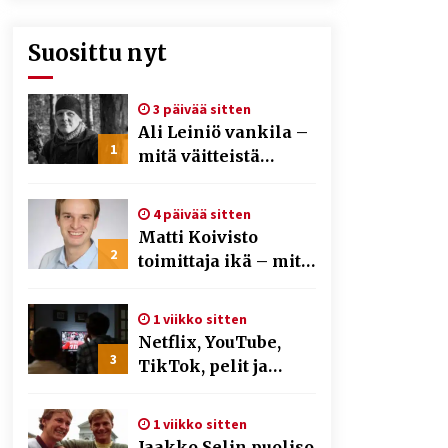
Suosittu nyt
3 päivää sitten
Ali Leiniö vankila –
1
mitä väitteistä
tiedetään?
4 päivää sitten
Matti Koivisto
2
toimittaja ikä – mitä
Ylen politiikan
toimittajasta
1 viikko sitten
tiedetään?
Netflix, YouTube,
3
TikTok, pelit ja
nettikasinot osana
samaa ilmiötä
1 viikko sitten
Jaakko Selin puoliso