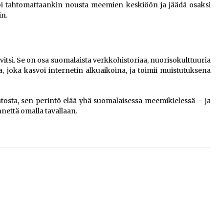
voi tahtomattaankin nousta meemien keskiöön ja jäädä osaksi
in.
si. Se on osa suomalaista verkkohistoriaa, nuorisokulttuuria
a, joka kasvoi internetin alkuaikoina, ja toimii muistutuksena
a, sen perintö elää yhä suomalaisessa meemikielessä – ja
nettä omalla tavallaan.