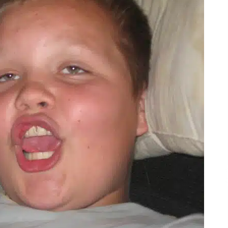
1 viikko sitten
Online-kasinoiden
mobiilipelialustojen kehitys –
asiantuntijalausunto
3 viikkoa sitten
10 euron talletuskasinot ja
pikamaksut: mitä suomalaisten
pelaajien on hyvä tietää
4 viikkoa sitten