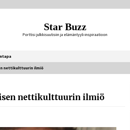
Star Buzz
Porttisi julkkisuutisiin ja elämäntyyli-inspiraatioon
ntapa
 nettikulttuurin ilmiö
Matti Koivisto toimittaja ikä – mitä
Ylen politiikan toimittajasta
en nettikulttuurin ilmiö
tiedetään?
4 päivää sitten
Näin pikakasinot nopeuttavat
kotiutuksia modernin
maksuteknologian avulla