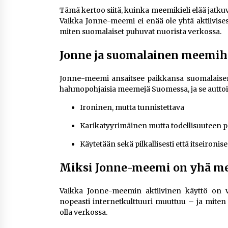
Tämä kertoo siitä, kuinka meemikieli elää jatkuvas
Vaikka Jonne-meemi ei enää ole yhtä aktiivisest
miten suomalaiset puhuvat nuorista verkossa.
Jonne ja suomalainen meemihi
Jonne-meemi ansaitsee paikkansa suomalaisen in
hahmopohjaisia meemejä Suomessa, ja se autto
Ironinen, mutta tunnistettava
Karikatyyrimäinen mutta todellisuuteen 
Käytetään sekä pilkallisesti että itseironise
Miksi Jonne-meemi on yhä me
Vaikka Jonne-meemin aktiivinen käyttö on vä
nopeasti internetkulttuuri muuttuu – ja miten
olla verkossa.