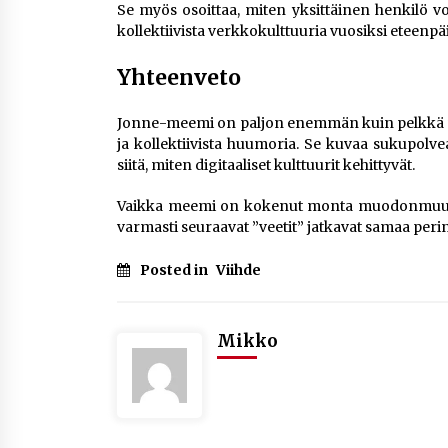
Se myös osoittaa, miten yksittäinen henkilö 
kollektiivista verkkokulttuuria vuosiksi eteenpä
Yhteenveto
Jonne-meemi on paljon enemmän kuin pelkkä vit
ja kollektiivista huumoria. Se kuvaa sukupolve
siitä, miten digitaaliset kulttuurit kehittyvät.
Vaikka meemi on kokenut monta muodonmuutost
varmasti seuraavat ”veetit” jatkavat samaa perin
Posted in
Viihde
Mikko