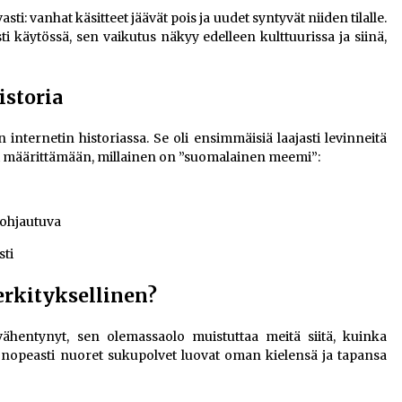
ti: vanhat käsitteet jäävät pois ja uudet syntyvät niiden tilalle.
i käytössä, sen vaikutus näkyy edelleen kulttuurissa ja siinä,
storia
ternetin historiassa. Se oli ensimmäisiä laajasti levinneitä
i määrittämään, millainen on ”suomalainen meemi”:
pohjautuva
sti
rkityksellinen?
hentynyt, sen olemassaolo muistuttaa meitä siitä, kuinka
 nopeasti nuoret sukupolvet luovat oman kielensä ja tapansa