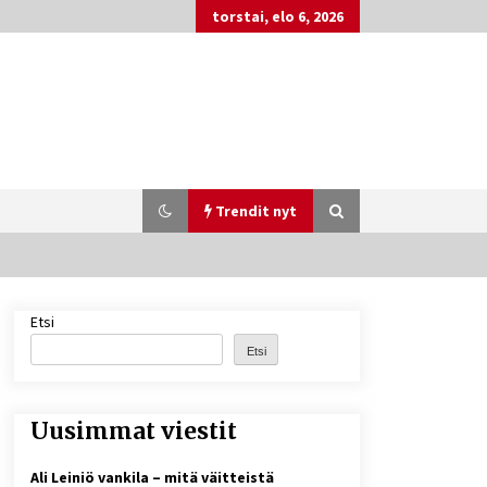
torstai, elo 6, 2026
Trendit nyt
Etsi
Netflix, YouTube, TikTok, pelit ja
nettikasinot osana samaa ilmiötä
Etsi
1 viikko sitten
Uusimmat viestit
Nina Rung – rikollisuuden tutkija ja
väkivallan ehkäisyn näkyvä ääni
Ali Leiniö vankila – mitä väitteistä
2 viikkoa sitten