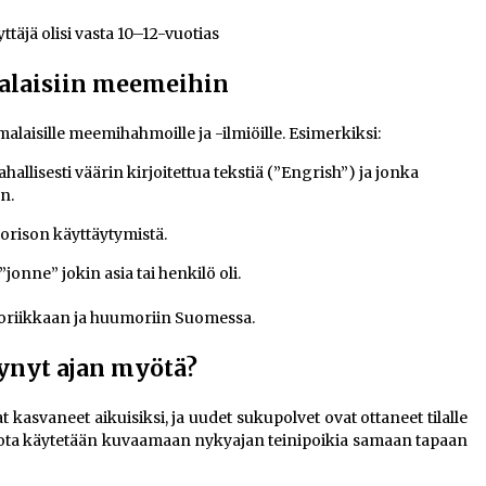
täjä olisi vasta 10–12-vuotias
alaisiin meemeihin
aisille meemihahmoille ja -ilmiöille. Esimerkiksi:
tahallisesti väärin kirjoitettua tekstiä (”Engrish”) ja jonka
n.
uorison käyttäytymistä.
 ”jonne” jokin asia tai henkilö oli.
toriikkaan ja huumoriin Suomessa.
ynyt ajan myötä?
 kasvaneet aikuisiksi, ja uudet sukupolvet ovat ottaneet tilalle
 jota käytetään kuvaamaan nykyajan teinipoikia samaan tapaan