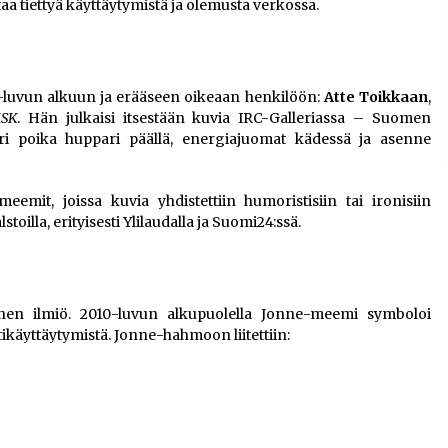
taa tiettyä käyttäytymistä ja olemusta verkossa.
-luvun alkuun ja erääseen oikeaan henkilöön:
Atte Toikkaan
,
SK
. Hän julkaisi itsestään kuvia IRC-Galleriassa – Suomen
ri poika huppari päällä, energiajuomat kädessä ja asenne
emit, joissa kuvia yhdistettiin humoristisiin tai ironisiin
stoilla, erityisesti Ylilaudalla ja Suomi24:ssä.
en ilmiö. 2010-luvun alkupuolella Jonne-meemi symboloi
tikäyttäytymistä. Jonne-hahmoon liitettiin: