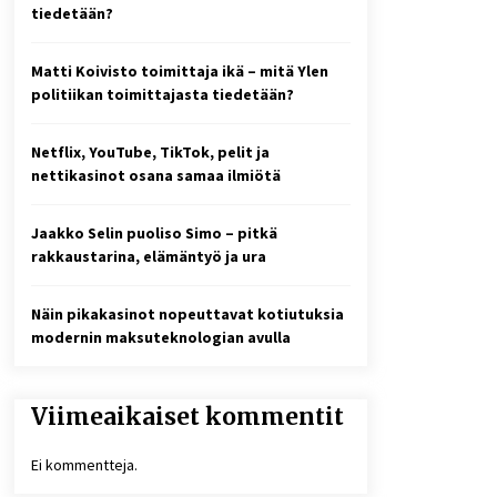
tiedetään?
Uutisankkuri Jan Andersson vaimo
Matti Koivisto toimittaja ikä – mitä Ylen
– faktat ja huhut
politiikan toimittajasta tiedetään?
3 viikkoa sitten
Netflix, YouTube, TikTok, pelit ja
Toni Lapinlampi – tapaus,
nettikasinot osana samaa ilmiötä
oikeudenkäynnit ja mitä asiasta
tiedetään
1 kuukausi sitten
Jaakko Selin puoliso Simo – pitkä
rakkaustarina, elämäntyö ja ura
Näin pikakasinot nopeuttavat kotiutuksia
modernin maksuteknologian avulla
Viimeaikaiset kommentit
Ei kommentteja.