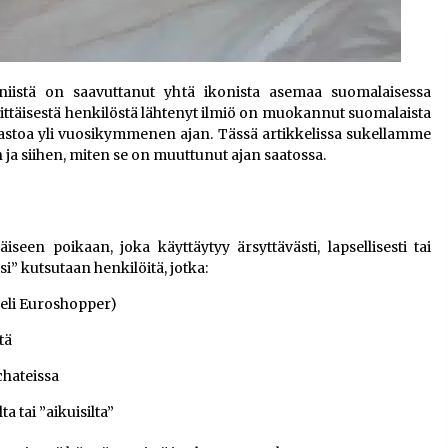
iistä on saavuttanut yhtä ikonista asemaa suomalaisessa
ittäisestä henkilöstä lähtenyt ilmiö on muokannut suomalaista
astoa yli vuosikymmenen ajan. Tässä artikkelissa sukellamme
ja siihen, miten se on muuttunut ajan saatossa.
iseen poikaan, joka käyttäytyy ärsyttävästi, lapsellisesti tai
i” kutsutaan henkilöitä, jotka:
 eli Euroshopper)
tä
chateissa
a tai ”aikuisilta”