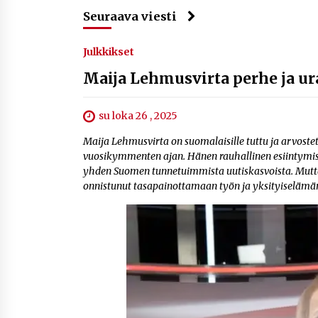
Seuraava viesti
Julkkikset
Maija Lehmusvirta perhe ja ur
su loka 26 , 2025
Maija Lehmusvirta on suomalaisille tuttu ja arvostet
vuosikymmenten ajan. Hänen rauhallinen esiintymis
yhden Suomen tunnetuimmista uutiskasvoista. Mutta
onnistunut tasapainottamaan työn ja yksityiselämän