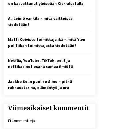
2 viikkoa sitten
on kasvattanut yleisöään Kick-alustalla
Online-kasinoiden
Ali Leiniö vankila – mitä väitteistä
mobiilipelialustojen kehitys –
asiantuntijalausunto
tiedetään?
4 viikkoa sitten
Matti Koivisto toimittaja ikä – mitä Ylen
10 euron talletuskasinot ja
politiikan toimittajasta tiedetään?
pikamaksut: mitä suomalaisten
pelaajien on hyvä tietää
1 kuukausi sitten
Netflix, YouTube, TikTok, pelit ja
nettikasinot osana samaa ilmiötä
Jaakko Selin puoliso Simo – pitkä
rakkaustarina, elämäntyö ja ura
Viimeaikaiset kommentit
Ei kommentteja.