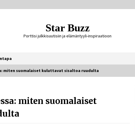
Star Buzz
Porttisi julkkisuutisiin ja elämäntyyli-inspiraatioon
ntapa
sa: miten suomalaiset kuluttavat sisaltoa ruudulta
Ali Leiniö vankila – mitä väitteistä
tiedetään?
essa: miten suomalaiset
6 päivää sitten
dulta
Jaakko Selin puoliso Simo – pitkä
rakkaustarina, elämäntyö ja ura
2 viikkoa sitten