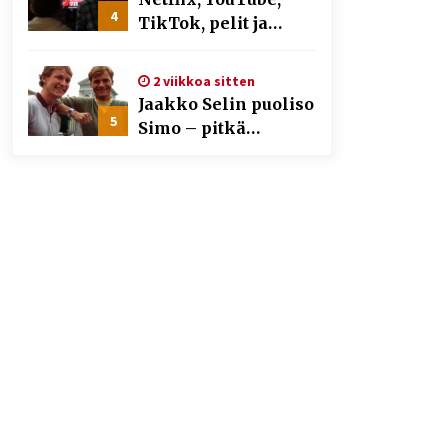
4
TikTok, pelit ja
nettikasinot osana
samaa ilmiötä
2 viikkoa sitten
Jaakko Selin puoliso
5
Simo – pitkä
rakkaustarina,
elämäntyö ja ura