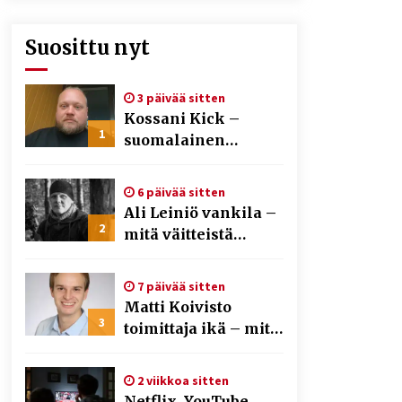
Suosittu nyt
3 päivää sitten
Kossani Kick –
1
suomalainen
striimaaja, joka on
kasvattanut
6 päivää sitten
yleisöään Kick-
Ali Leiniö vankila –
alustalla
2
mitä väitteistä
tiedetään?
7 päivää sitten
Matti Koivisto
3
toimittaja ikä – mitä
Ylen politiikan
toimittajasta
2 viikkoa sitten
tiedetään?
Netflix, YouTube,