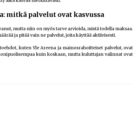
tetty aika kasvaa merkittävästi.
ta: mitkä palvelut ovat kasvussa
anut, mutta niin on myös tarve arvioida, mistä todella maksaa.
ää ja pitää vain ne palvelut, joita käyttää aktiivisesti.
htoehdot, kuten Yle Areena ja mainosrahoitteiset palvelut, ovat
n monipuolisempaa kuin koskaan, mutta kuluttajan valinnat ovat