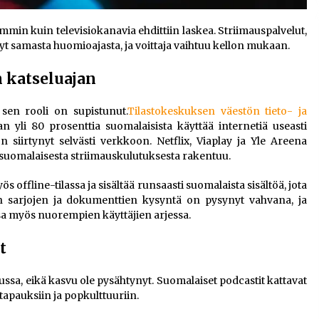
n kuin televisiokanavia ehdittiin laskea. Striimauspalvelut,
t nyt samasta huomioajasta, ja voittaja vaihtuu kellon mukaan.
n katseluajan
 sen rooli on supistunut.
Tilastokeskuksen väestön tieto- ja
 yli 80 prosenttia suomalaisista käyttää internetiä useasti
 on siirtynyt selvästi verkkoon. Netflix, Viaplay ja Yle Areena
suomalaisesta striimauskulutuksesta rakentuu.
ös offline-tilassa ja sisältää runsaasti suomalaista sisältöä, jota
ten sarjojen ja dokumenttien kysyntä on pysynyt vahvana, ja
 myös nuorempien käyttäjien arjessa.
t
ussa, eikä kasvu ole pysähtynyt. Suomalaiset podcastit kattavat
sitapauksiin ja popkulttuuriin.