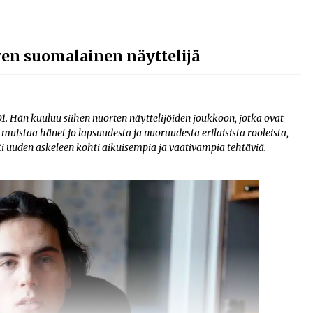
en suomalainen näyttelijä
. Hän kuuluu siihen nuorten näyttelijöiden joukkoon, jotka ovat
uistaa hänet jo lapsuudesta ja nuoruudesta erilaisista rooleista,
i uuden askeleen kohti aikuisempia ja vaativampia tehtäviä.