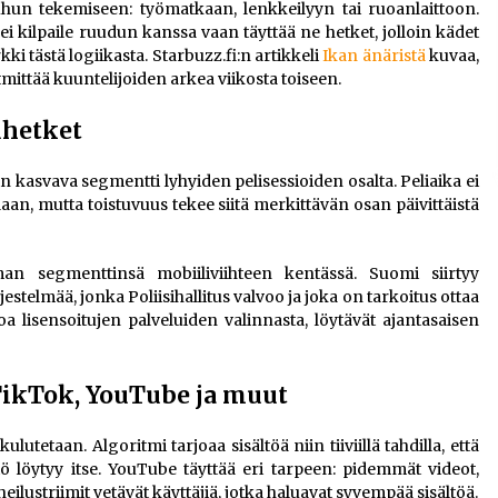
hun tekemiseen: työmatkaan, lenkkeilyyn tai ruoanlaittoon.
i kilpaile ruudun kanssa vaan täyttää ne hetket, jolloin kädet
i tästä logiikasta. Starbuzz.fi:n artikkeli
Ikan änäristä
kuvaa,
tmittää kuuntelijoiden arkea viikosta toiseen.
uhetket
n kasvava segmentti lyhyiden pelisessioiden osalta. Peliaika ei
laan, mutta toistuvuus tekee siitä merkittävän osan päivittäistä
n segmenttinsä mobiiliviihteen kentässä. Suomi siirtyy
stelmää, jonka Poliisihallitus valvoo ja joka on tarkoitus ottaa
toa lisensoitujen palveluiden valinnasta, löytävät ajantasaisen
TikTok, YouTube ja muut
lutetaan. Algoritmi tarjoaa sisältöä niin tiiviillä tahdilla, että
ältö löytyy itse. YouTube täyttää eri tarpeen: pidemmät videot,
eilustriimit vetävät käyttäjiä, jotka haluavat syvempää sisältöä.