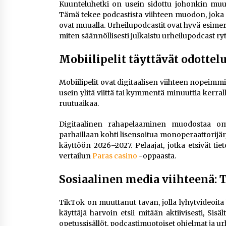
Kuunteluhetki on usein sidottu johonkin muu
Tämä tekee podcastista viihteen muodon, joka e
ovat muualla. Urheilupodcastit ovat hyvä esimerkk
miten säännöllisesti julkaistu urheilupodcast ry
Mobiilipelit täyttävät odottel
Mobiilipelit ovat digitaalisen viihteen nopeimmi
usein ylitä viittä tai kymmentä minuuttia kerral
ruutuaikaa.
Digitaalinen rahapelaaminen muodostaa oma
parhaillaan kohti lisensoitua monoperaattorijärje
käyttöön 2026–2027. Pelaajat, jotka etsivät tie
vertailun
Paras casino
-oppaasta.
Sosiaalinen media viihteenä: 
TikTok on muuttanut tavan, jolla lyhytvideoita ku
käyttäjä harvoin etsii mitään aktiivisesti, Sis
opetussisällöt, podcastimuotoiset ohjelmat ja urh