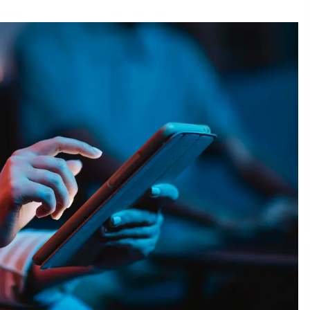
ja
Pia Töyli – tapaus, joka jäi osaksi
Suomen rikoshistoriaa
3 viikkoa sitten
o
Pamela Anderson ikä, ura ja elämä
4 viikkoa sitten