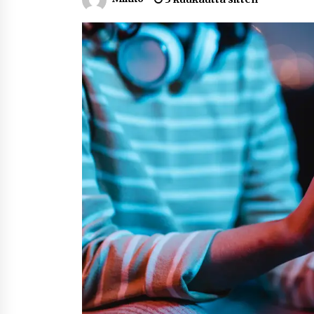
Nina Rung – rikollisuuden tutkija 
väkivallan ehkäisyn näkyvä ääni
2 viikkoa sitten
Uutisankkuri Jan Andersson vaim
– faktat ja huhut
4 viikkoa sitten