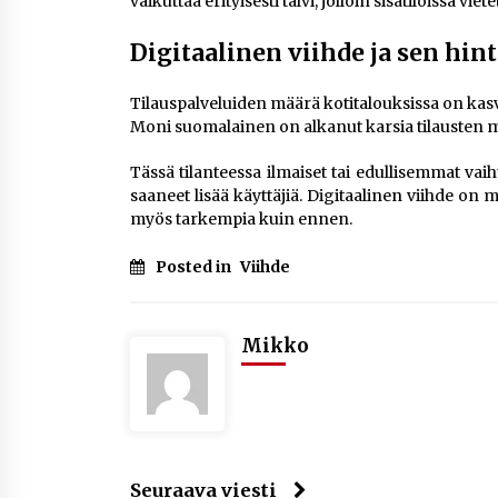
vaikuttaa erityisesti talvi, jolloin sisätiloissa vie
Digitaalinen viihde ja sen hin
Tilauspalveluiden määrä kotitalouksissa on kasv
Moni suomalainen on alkanut karsia tilausten määr
Tässä tilanteessa ilmaiset tai edullisemmat vai
saaneet lisää käyttäjiä. Digitaalinen viihde o
myös tarkempia kuin ennen.
Posted in
Viihde
Mikko
Seuraava viesti