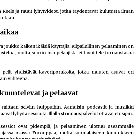
 Reels ja muut lyhytvideot, jotka täydentävät kulutusta ilman
untaan.
aikaa
joukko kaiken ikäisiä käyttäjiä. Kilpailullinen pelaaminen on
stelua, mutta suurin osa pelaajista ei tavoittele turnaustasoa
pelit yhdistävät kaveriporukoita, jotka muuten asuvat eri
ain viihteenä.
kuuntelevat ja pelaavat
 mittaan selviin huippuihin. Aamuisin podcastit ja musiikki
vät lyhyitä sessioita. Illalla striimauspalvelut ottavat etusijan.
issessiot ovat pidempiä, ja pelaaminen ulottuu useammalle
aajassa osassa Eurooppaa, mutta suomalaiseen kulutukseen