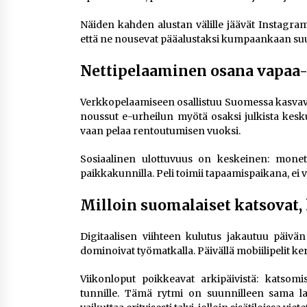
Näiden kahden alustan välille jäävät Instagram
että ne nousevat pääalustaksi kumpaankaan su
Nettipelaaminen osana vapaa-
Verkkopelaamiseen osallistuu Suomessa kasvava 
noussut e-urheilun myötä osaksi julkista kesku
vaan pelaa rentoutumisen vuoksi.
Sosiaalinen ulottuvuus on keskeinen: monet 
paikkakunnilla. Peli toimii tapaamispaikana, ei v
Milloin suomalaiset katsovat, 
Digitaalisen viihteen kulutus jakautuu päivän
dominoivat työmatkalla. Päivällä mobiilipelit kerää
Viikonloput poikkeavat arkipäivistä: katsom
tunnille. Tämä rytmi on suunnilleen sama l