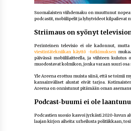
Suomalaisten viihdemaku on muuttunut nopeammi
podcastit, mobiilipelit ja lyhytvideot kilpaileva
Striimaus on syönyt televisio
Perinteinen televisio ei ole kadonnut, mutta
viestintätekniikan käyttö -tutkimuksen
mukaan
päivässä mobiililaitteella, ja viihteen kulutus
muodostavat kolmikon, jonka varaan suuri osa 
Yle Areena erottuu muista siinä, että se toimii my
kansainväliset alustat eivät tarjoa. Kotimais
Areena on onnistunut pitämään oman asemansa
Podcast-buumi ei ole laantunu
Podcastien suosio kasvoi jyrkästi 2020-luvun al
laajan kirjon aiheita: urheilusta politiikkaan, to