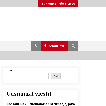
sunnuntai, elo 9, 2026
Trendit nyt
Etsi
Matti Koivisto toimittaja ikä – mitä
Ylen politiikan toimittajasta
Etsi
tiedetään?
7 päivää sitten
Uusimmat viestit
Näin pikakasinot nopeuttavat
kotiutuksia modernin
maksuteknologian avulla
Kossani Kick – suomalainen striimaaja, joka