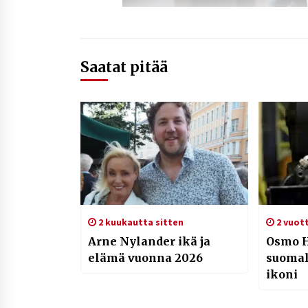
Saatat pitää
2 kuukautta sitten
2 vuott
Arne Nylander ikä ja
Osmo 
elämä vuonna 2026
suomal
ikoni