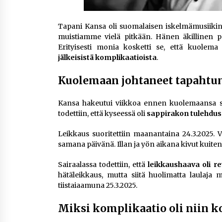
Tapani Kansa oli suomalaisen iskelmämusiikin k
muistiamme vielä pitkään. Hänen äkillinen
Erityisesti monia kosketti se, että kuolema
jälkeisistä komplikaatioista
.
Kuolemaan johtaneet tapahtu
Kansa hakeutui viikkoa ennen kuolemaansa sa
todettiin, että kyseessä oli
sappirakon tulehdus
Leikkaus suoritettiin maanantaina 24.3.2025. V
samana päivänä. Illan ja yön aikana kivut kuite
Sairaalassa todettiin, että
leikkaushaava oli r
hätäleikkaus, mutta siitä huolimatta laulaj
tiistaiaamuna 25.3.2025.
Miksi komplikaatio oli niin k