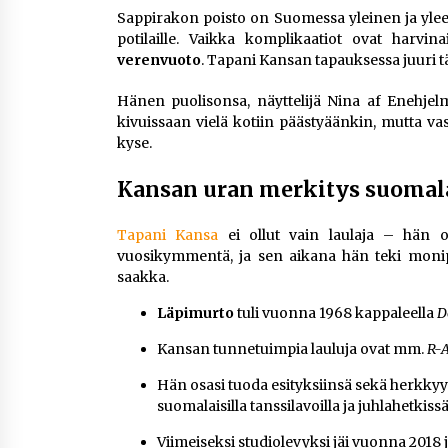
Sappirakon poisto on Suomessa yleinen ja yleen
potilaille. Vaikka komplikaatiot ovat harvin
verenvuoto
. Tapani Kansan tapauksessa juuri 
Hänen puolisonsa, näyttelijä Nina af Enehjelm,
kivuissaan vielä kotiin päästyäänkin, mutta vast
kyse.
Kansan uran merkitys suomala
Tapani Kansa
ei ollut vain laulaja – hän ol
vuosikymmentä, ja sen aikana hän teki monipu
saakka.
Läpimurto
tuli vuonna 1968 kappaleella
D
Kansan tunnetuimpia lauluja ovat mm.
R-
Hän osasi tuoda esityksiinsä sekä herkkyytt
suomalaisilla tanssilavoilla ja juhlahetkissä
Viimeiseksi studiolevyksi jäi vuonna 2018 