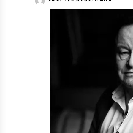
Nina Rung – rikollisuuden tutkija 
väkivallan ehkäisyn näkyvä ääni
2 viikkoa sitten
Uutisankkuri Jan Andersson vaim
– faktat ja huhut
4 viikkoa sitten