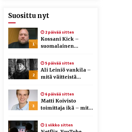
Suosittu nyt
2 päivää sitten
Kossani Kick –
1
suomalainen
striimaaja, joka on
kasvattanut
5 päivää sitten
yleisöään Kick-
Ali Leiniö vankila –
alustalla
2
mitä väitteistä
tiedetään?
6 päivää sitten
Matti Koivisto
3
toimittaja ikä – mitä
Ylen politiikan
toimittajasta
1 viikko sitten
tiedetään?
Netflix, YouTube,