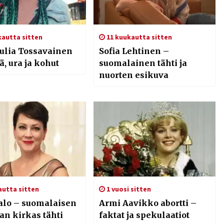
kautta sitten
11 kuukautta sitten
Julia Tossavainen
Sofia Lehtinen –
, ura ja kohut
suomalainen tähti ja
nuorten esikuva
autta sitten
1 vuosi sitten
alo – suomalaisen
Armi Aavikko abortti –
an kirkas tähti
faktat ja spekulaatiot