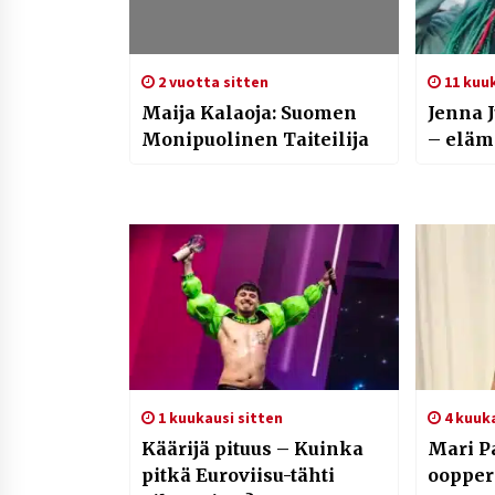
2 vuotta sitten
11 kuu
Maija Kalaoja: Suomen
Jenna 
Monipuolinen Taiteilija
– elämä
1 kuukausi sitten
4 kuuk
Käärijä pituus – Kuinka
Mari P
pitkä Euroviisu-tähti
oopper