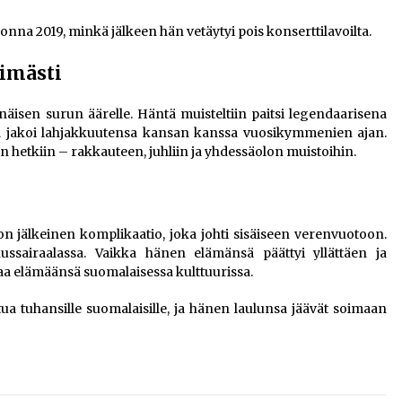
uonna 2019, minkä jälkeen hän vetäytyi pois konserttilavoilta.
imästi
isen surun äärelle. Häntä muisteltiin paitsi legendaarisena
ka jakoi lahjakkuutensa kansan kanssa vuosikymmenien ajan.
in hetkiin – rakkauteen, juhliin ja yhdessäolon muistoihin.
on jälkeinen komplikaatio, joka johti sisäiseen verenvuotoon.
sairaalassa. Vaikka hänen elämänsä päättyi yllättäen ja
kaa elämäänsä suomalaisessa kulttuurissa.
tua tuhansille suomalaisille, ja hänen laulunsa jäävät soimaan