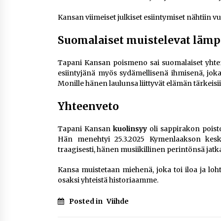
Kansan viimeiset julkiset esiintymiset nähtiin v
Suomalaiset muistelevat lämp
Tapani Kansan poismeno sai suomalaiset yhtenä
esiintyjänä myös sydämellisenä ihmisenä, jo
Monille hänen laulunsa liittyvät elämän tärkeisi
Yhteenveto
Tapani Kansan
kuolinsyy
oli sappirakon poist
Hän menehtyi 25.3.2025 Kymenlaakson keskus
traagisesti, hänen musiikillinen perintönsä jat
Kansa muistetaan miehenä, joka toi iloa ja loh
osaksi yhteistä historiaamme.
Posted in
Viihde