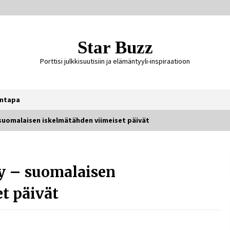
Star Buzz
Porttisi julkkisuutisiin ja elämäntyyli-inspiraatioon
ntapa
 suomalaisen iskelmätähden viimeiset päivät
Ali Leiniö vankila – mitä väitteistä
tiedetään?
y – suomalaisen
5 päivää sitten
t päivät
Jaakko Selin puoliso Simo – pitkä
rakkaustarina, elämäntyö ja ura
2 viikkoa sitten