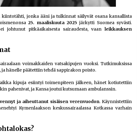
iintotähti, jonka ääni ja tulkinnat säilyvät osana kansallista
 poismenonsa
25. maaliskuuta 2025
järkytti Suomea syvästi.
 ei johtunut pitkäaikaisesta sairaudesta, vaan
leikkauksen
mat
iraalaan voimakkaiden vatsakipujen vuoksi. Tutkimuksissa
, ja hänelle päätettiin tehdä sappirakon poisto.
aikka kipuja esiintyi toimenpiteen jälkeen, hänet kotiutettiin
nkin pahenivat, ja Kansa joutui kutsumaan ambulanssin.
evennyt ja aiheuttanut sisäisen verenvuodon
. Käynnistettiin
a menehtyi Kymenlaakson keskussairaalassa Kotkassa varhain
ohtalokas?