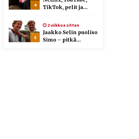
4
TikTok, pelit ja
nettikasinot osana
samaa ilmiötä
2 viikkoa sitten
Jaakko Selin puoliso
5
Simo – pitkä
rakkaustarina,
elämäntyö ja ura