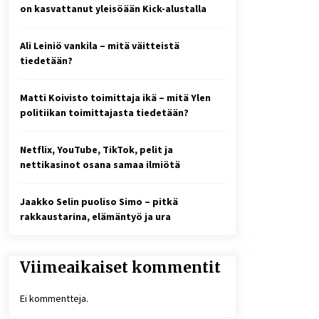
2 viikkoa sitten
on kasvattanut yleisöään Kick-alustalla
Online-kasinoiden
Ali Leiniö vankila – mitä väitteistä
mobiilipelialustojen kehitys –
asiantuntijalausunto
tiedetään?
3 viikkoa sitten
Matti Koivisto toimittaja ikä – mitä Ylen
10 euron talletuskasinot ja
politiikan toimittajasta tiedetään?
pikamaksut: mitä suomalaisten
pelaajien on hyvä tietää
1 kuukausi sitten
Netflix, YouTube, TikTok, pelit ja
nettikasinot osana samaa ilmiötä
Jaakko Selin puoliso Simo – pitkä
rakkaustarina, elämäntyö ja ura
Viimeaikaiset kommentit
Ei kommentteja.