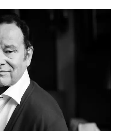
ja
Pia Töyli – tapaus, joka jäi osaksi
Suomen rikoshistoriaa
3 viikkoa sitten
o
Pamela Anderson ikä, ura ja elämä
4 viikkoa sitten