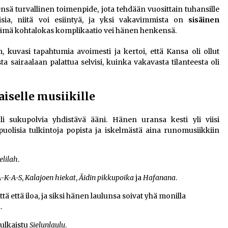
sä turvallinen toimenpide, jota tehdään vuosittain tuhansille
aisia, niitä voi esiintyä, ja yksi vakavimmista on
sisäinen
tämä kohtalokas komplikaatio vei hänen henkensä.
 kuvasi tapahtumia avoimesti ja kertoi, että Kansa oli ollut
a sairaalaan palattua selvisi, kuinka vakavasta tilanteesta oli
iselle musiikille
i sukupolvia yhdistävä ääni. Hänen uransa kesti yli viisi
olisia tulkintoja popista ja iskelmästä aina runomusiikkiin
elilah
.
A-K-A-S
,
Kalajoen hiekat
,
Äidin pikkupoika
ja
Hafanana
.
ä että iloa, ja siksi hänen laulunsa soivat yhä monilla
.
julkaistu
Sielunlaulu
.