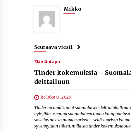
Mikko
Seuraava viesti
Elämäntapa
Tinder kokemuksia – Suomal
deittailuun
ke loka 8 , 2025
Tinder on mullistanut suomalaisen deittailukulttuurin.
nykyään useampi suomalainen tapaa kumppaninsa sove
sovellus on osa monien arkea – sekä suurissa kaupun
syvennytään siihen, millaisia tinder kokemuksia suom