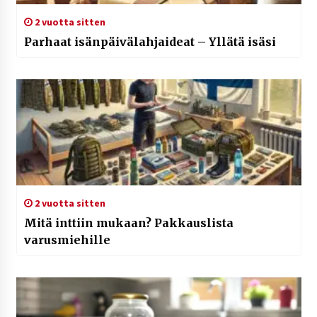
2 vuotta sitten
Parhaat isänpäivälahjaideat – Yllätä isäsi
2 vuotta sitten
Mitä inttiin mukaan? Pakkauslista
varusmiehille