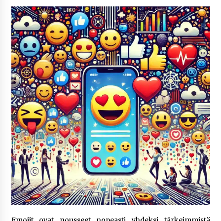
5 päivää sitten
Netflix, YouTube, TikTok, pelit ja nettikasinot
osana samaa ilmiötä
1 viikko sitten
Jaakko Selin puoliso Simo – pitkä
rakkaustarina, elämäntyö ja ura
1 viikko sitten
Näin pikakasinot nopeuttavat kotiutuksia
modernin maksuteknologian avulla
2 viikkoa sitten
Nina Rung – rikollisuuden tutkija ja väkivallan
ehkäisyn näkyvä ääni
2 viikkoa sitten
Pia Töyli – tapaus, joka jäi osaksi Suomen
Emojit ovat nousseet nopeasti yhdeksi tärkeimmistä