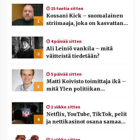
15 tuntia sitten
Kossani Kick – suomalainen
1
striimaaja, joka on kasvattanut
yleisöään Kick-alustalla
4 päivää sitten
Ali Leiniö vankila – mitä
2
väitteistä tiedetään?
5 päivää sitten
Matti Koivisto toimittaja ikä –
3
mitä Ylen politiikan
toimittajasta tiedetään?
1 viikko sitten
Netflix, YouTube, TikTok, pelit
4
ja nettikasinot osana samaa
ilmiötä
1 viikko sitten