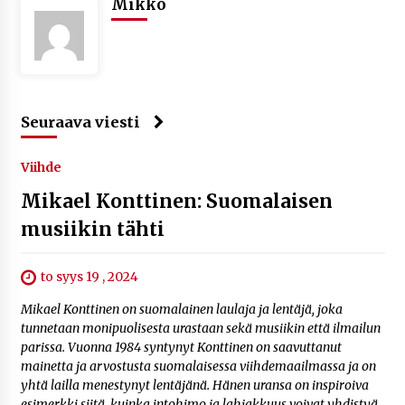
Mikko
Seuraava viesti
Viihde
Mikael Konttinen: Suomalaisen
musiikin tähti
to syys 19 , 2024
Mikael Konttinen on suomalainen laulaja ja lentäjä, joka
tunnetaan monipuolisesta urastaan sekä musiikin että ilmailun
parissa. Vuonna 1984 syntynyt Konttinen on saavuttanut
mainetta ja arvostusta suomalaisessa viihdemaailmassa ja on
yhtä lailla menestynyt lentäjänä. Hänen uransa on inspiroiva
esimerkki siitä, kuinka intohimo ja lahjakkuus voivat yhdistyä