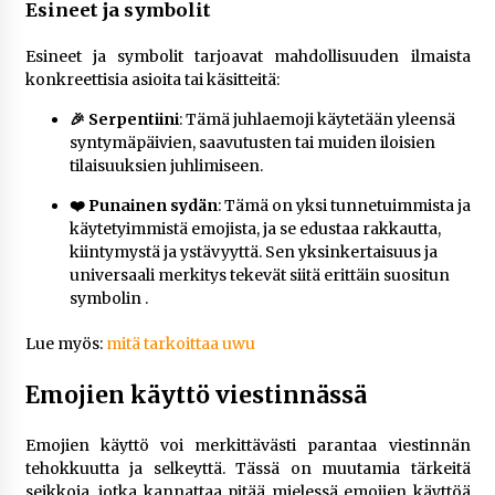
Esineet ja symbolit
Esineet ja symbolit tarjoavat mahdollisuuden ilmaista
konkreettisia asioita tai käsitteitä:
🎉 Serpentiini
: Tämä juhlaemoji käytetään yleensä
syntymäpäivien, saavutusten tai muiden iloisien
tilaisuuksien juhlimiseen​.
❤️ Punainen sydän
: Tämä on yksi tunnetuimmista ja
käytetyimmistä emojista, ja se edustaa rakkautta,
kiintymystä ja ystävyyttä. Sen yksinkertaisuus ja
universaali merkitys tekevät siitä erittäin suositun
symbolin​ .
Lue myös:
mitä tarkoittaa uwu
Emojien käyttö viestinnässä
Emojien käyttö voi merkittävästi parantaa viestinnän
tehokkuutta ja selkeyttä. Tässä on muutamia tärkeitä
seikkoja, jotka kannattaa pitää mielessä emojien käyttöä