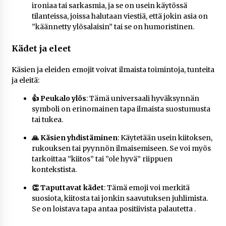
ironiaa tai sarkasmia, ja se on usein käytössä
tilanteissa, joissa halutaan viestiä, että jokin asia on
”käännetty ylösalaisin” tai se on humoristinen​.
Kädet ja eleet
Käsien ja eleiden emojit voivat ilmaista toimintoja, tunteita
ja eleitä:
👍 Peukalo ylös
: Tämä universaali hyväksynnän
symboli on erinomainen tapa ilmaista suostumusta
tai tukea​.
🙏 Käsien yhdistäminen
: Käytetään usein kiitoksen,
rukouksen tai pyynnön ilmaisemiseen. Se voi myös
tarkoittaa ”kiitos” tai ”ole hyvä” riippuen
kontekstista​.
👏 Taputtavat kädet
: Tämä emoji voi merkitä
suosiota, kiitosta tai jonkin saavutuksen juhlimista.
Se on loistava tapa antaa positiivista palautetta​ .