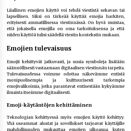
Liiallinen emojien käyttö voi tehdä viestistä sekavan tai
lapsellisen. Siksi on tärkeää käyttää emojia harkiten,
erityisesti ammatillisessa viestinnässä. On hyvä muistaa,
että jokaisella emojilla on oma tarkoituksensa ja että
niiden käyttöä tulisi säädellä viestin kontekstin mukaan.
Emojien tulevaisuus
Emojit kehittyvät jatkuvasti, ja uusia symboleja lisätään
säännöllisesti vastaamaan digitaalisen viestinnän tarpeita.
Tulevaisuudessa voimme odottaa näkevämme entistä
monipuolisempia ja kulttuurisesti tarkempia
emojivalikoimia, jotka parantavat entisestään kykyämme
ilmaista itseämme digitaalisesti.
Emoji-käytäntöjen kehittäminen
Teknologian kehittyessä myös emojien käyttö kehittyy.
Yhä useammat alustat ja sovellukset tarjoavat käyttäjille
mahdollisuuden mukauttaa emojien ulkoasua, kuten