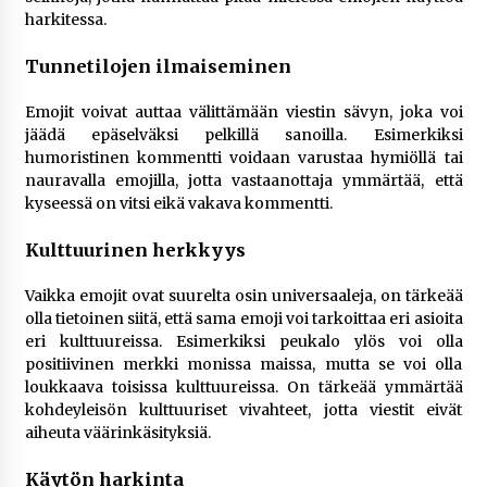
harkitessa.
Tunnetilojen ilmaiseminen
Emojit voivat auttaa välittämään viestin sävyn, joka voi
jäädä epäselväksi pelkillä sanoilla. Esimerkiksi
humoristinen kommentti voidaan varustaa hymiöllä tai
nauravalla emojilla, jotta vastaanottaja ymmärtää, että
kyseessä on vitsi eikä vakava kommentti.
Kulttuurinen herkkyys
Vaikka emojit ovat suurelta osin universaaleja, on tärkeää
olla tietoinen siitä, että sama emoji voi tarkoittaa eri asioita
eri kulttuureissa. Esimerkiksi peukalo ylös voi olla
positiivinen merkki monissa maissa, mutta se voi olla
loukkaava toisissa kulttuureissa. On tärkeää ymmärtää
kohdeyleisön kulttuuriset vivahteet, jotta viestit eivät
aiheuta väärinkäsityksiä​.
Käytön harkinta