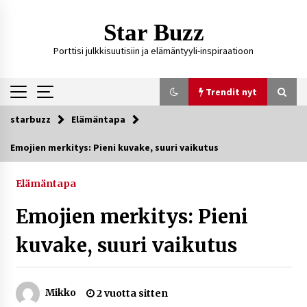
Siirry
sisältöön
Star Buzz
Porttisi julkkisuutisiin ja elämäntyyli-inspiraatioon
Trendit nyt
starbuzz
Elämäntapa
Trendit nyt
Emojien merkitys: Pieni kuvake, suuri vaikutus
Kossani Kick – suomalainen striimaaja, joka on
kasvattanut yleisöään Kick-alustalla
Elämäntapa
15 tuntia sitten
Emojien merkitys: Pieni
Ali Leiniö vankila – mitä väitteistä tiedetään?
kuvake, suuri vaikutus
4 päivää sitten
Mikko
2 vuotta sitten
Matti Koivisto toimittaja ikä – mitä Ylen
politiikan toimittajasta tiedetään?