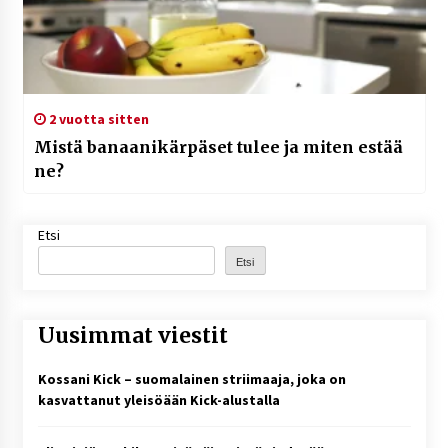
2 vuotta sitten
Mistä banaanikärpäset tulee ja miten estää
ne?
Etsi
Etsi
Uusimmat viestit
Kossani Kick – suomalainen striimaaja, joka on
kasvattanut yleisöään Kick-alustalla