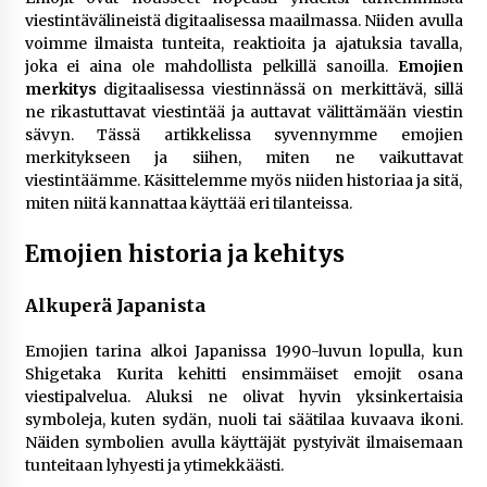
rikoshistoriaa
viestintävälineistä digitaalisessa maailmassa. Niiden avulla
3 viikkoa sitten
voimme ilmaista tunteita, reaktioita ja ajatuksia tavalla,
joka ei aina ole mahdollista pelkillä sanoilla.
Emojien
Online-kasinoiden mobiilipelialustojen kehitys
merkitys
digitaalisessa viestinnässä on merkittävä, sillä
– asiantuntijalausunto
ne rikastuttavat viestintää ja auttavat välittämään viestin
3 viikkoa sitten
sävyn. Tässä artikkelissa syvennymme emojien
merkitykseen ja siihen, miten ne vaikuttavat
viestintäämme. Käsittelemme myös niiden historiaa ja sitä,
Uutisankkuri Jan Andersson vaimo – faktat ja
miten niitä kannattaa käyttää eri tilanteissa.
huhut
3 viikkoa sitten
Emojien historia ja kehitys
Pamela Anderson ikä, ura ja elämä
Alkuperä Japanista
4 viikkoa sitten
Emojien tarina alkoi Japanissa 1990-luvun lopulla, kun
Shigetaka Kurita kehitti ensimmäiset emojit osana
10 euron talletuskasinot ja pikamaksut: mitä
viestipalvelua. Aluksi ne olivat hyvin yksinkertaisia
suomalaisten pelaajien on hyvä tietää
symboleja, kuten sydän, nuoli tai säätilaa kuvaava ikoni.
4 viikkoa sitten
Näiden symbolien avulla käyttäjät pystyivät ilmaisemaan
tunteitaan lyhyesti ja ytimekkäästi​.