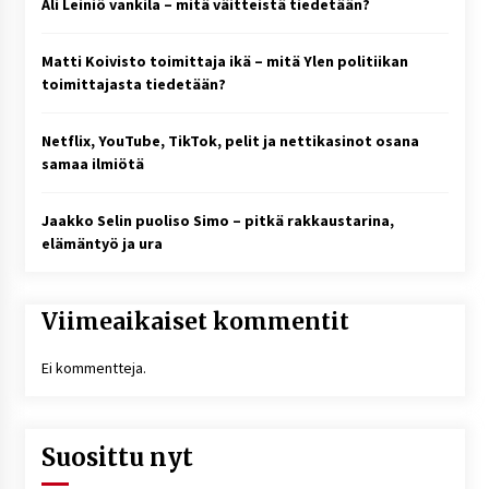
Ali Leiniö vankila – mitä väitteistä tiedetään?
Matti Koivisto toimittaja ikä – mitä Ylen politiikan
toimittajasta tiedetään?
Netflix, YouTube, TikTok, pelit ja nettikasinot osana
samaa ilmiötä
Jaakko Selin puoliso Simo – pitkä rakkaustarina,
elämäntyö ja ura
Viimeaikaiset kommentit
Ei kommentteja.
Suosittu nyt