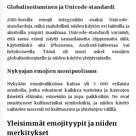
Globalisoituminen ja Unicode-standardi
2010-luvulla emojit integroitiin osaksi Unicode-
standardeja, mikä mahdollisti niiden käytön eri laitteilla ja
alustoilla ympäri maailmaa. Unicode-standardi varmisti,
että sama emoji näytti samanlaiselta riippumatta siitä,
käytettiinkö sitä iPhonessa, Android-laitteessa vai
tietokoneella. Tämä oli suuri askel emojien
globalisoitumiselle ja niiden käytön yleistymiselle​.
Nykyajan emojien monipuolisuus
Nykyään emojivalikoima kattaa yli 3 000 erilaista
symbolia, jotka edustavat kaikkea tunteista ja kasvojen
ilmeistä eläimiin, esineisiin ja jopa paikkoihin. Ne ovat
muuttuneet kulttuurisiksi symboleiksi, ja niiden käyttö
vaihtelee suuresti eri kulttuurien ja yhteisöjen välillä.
Yleisimmät emojityypit ja niiden
merkitykset