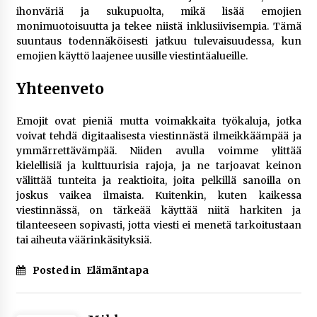
ihonväriä ja sukupuolta, mikä lisää emojien
monimuotoisuutta ja tekee niistä inklusiivisempia. Tämä
suuntaus todennäköisesti jatkuu tulevaisuudessa, kun
emojien käyttö laajenee uusille viestintäalueille.
Yhteenveto
Emojit ovat pieniä mutta voimakkaita työkaluja, jotka
voivat tehdä digitaalisesta viestinnästä ilmeikkäämpää ja
ymmärrettävämpää. Niiden avulla voimme ylittää
kielellisiä ja kulttuurisia rajoja, ja ne tarjoavat keinon
välittää tunteita ja reaktioita, joita pelkillä sanoilla on
joskus vaikea ilmaista. Kuitenkin, kuten kaikessa
viestinnässä, on tärkeää käyttää niitä harkiten ja
tilanteeseen sopivasti, jotta viesti ei menetä tarkoitustaan
tai aiheuta väärinkäsityksiä.
Posted in
Elämäntapa