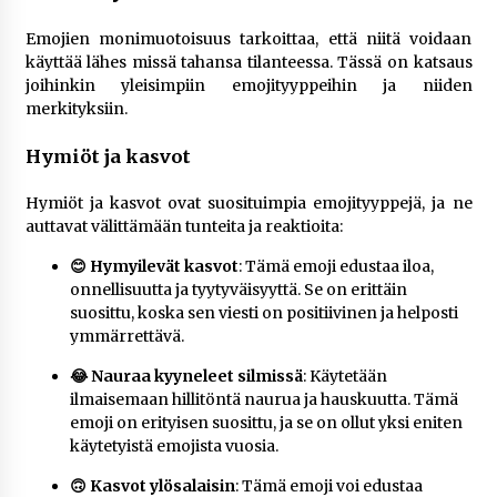
Emojien monimuotoisuus tarkoittaa, että niitä voidaan
käyttää lähes missä tahansa tilanteessa. Tässä on katsaus
joihinkin yleisimpiin emojityyppeihin ja niiden
merkityksiin.
Hymiöt ja kasvot
Hymiöt ja kasvot ovat suosituimpia emojityyppejä, ja ne
auttavat välittämään tunteita ja reaktioita:
😊 Hymyilevät kasvot
: Tämä emoji edustaa iloa,
onnellisuutta ja tyytyväisyyttä. Se on erittäin
suosittu, koska sen viesti on positiivinen ja helposti
ymmärrettävä​.
😂 Nauraa kyyneleet silmissä
: Käytetään
ilmaisemaan hillitöntä naurua ja hauskuutta. Tämä
emoji on erityisen suosittu, ja se on ollut yksi eniten
käytetyistä emojista vuosia​.
🙃 Kasvot ylösalaisin
: Tämä emoji voi edustaa