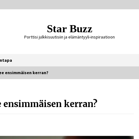
Star Buzz
Porttisi julkkisuutisiin ja elämäntyyli-inspiraatioon
ntapa
lee ensimmäisen kerran?
Ali Leiniö vankila – mitä väitteistä
tiedetään?
e ensimmäisen kerran?
3 päivää sitten
Jaakko Selin puoliso Simo – pitkä
rakkaustarina, elämäntyö ja ura
1 viikko sitten