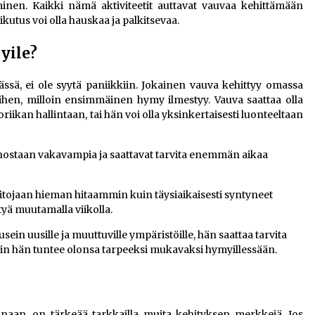
inen. Kaikki nämä aktiviteetit auttavat vauvaa kehittämään
kutus voi olla hauskaa ja palkitsevaa.
yile?
iässä, ei ole syytä paniikkiin. Jokainen vauva kehittyy omassa
siihen, milloin ensimmäinen hymy ilmestyy. Vauva saattaa olla
iikan hallintaan, tai hän voi olla yksinkertaisesti luonteeltaan
nostaan vakavampia ja saattavat tarvita enemmän aikaa
aitojaan hieman hitaammin kuin täysiaikaisesti syntyneet
tyä muutamalla viikolla.
usein uusille ja muuttuville ympäristöille, hän saattaa tarvita
 hän tuntee olonsa tarpeeksi mukavaksi hymyillessään.
naan, on tärkeää tarkkailla muita kehityksen merkkejä. Jos