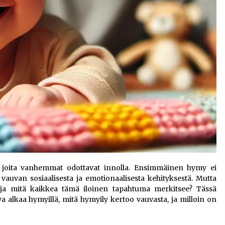
, joita vanhemmat odottavat innolla. Ensimmäinen hymy ei
vauvan sosiaalisesta ja emotionaalisesta kehityksestä. Mutta
 ja mitä kaikkea tämä iloinen tapahtuma merkitsee? Tässä
va alkaa hymyillä, mitä hymyily kertoo vauvasta, ja milloin on