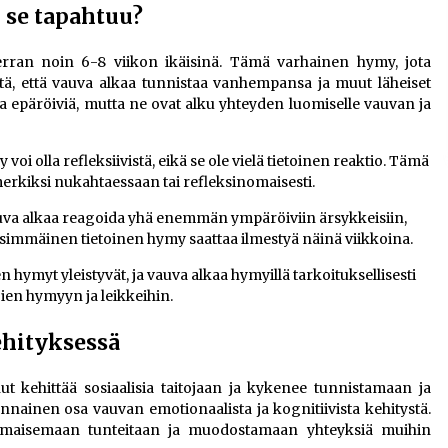
se tapahtuu?
ran noin 6-8 viikon ikäisinä. Tämä varhainen hymy, jota
itä, että vauva alkaa tunnistaa vanhempansa ja muut läheiset
ja epäröiviä, mutta ne ovat alku yhteyden luomiselle vauvan ja
oi olla refleksiivistä, eikä se ole vielä tietoinen reaktio. Tämä
imerkiksi nukahtaessaan tai refleksinomaisesti.
va alkaa reagoida yhä enemmän ympäröiviin ärsykkeisiin,
simmäinen tietoinen hymy saattaa ilmestyä näinä viikkoina.
hymyt yleistyvät, ja vauva alkaa hymyillä tarkoituksellisesti
en hymyyn ja leikkeihin.
hityksessä
t kehittää sosiaalisia taitojaan ja kykenee tunnistamaan ja
nainen osa vauvan emotionaalista ja kognitiivista kehitystä.
ilmaisemaan tunteitaan ja muodostamaan yhteyksiä muihin