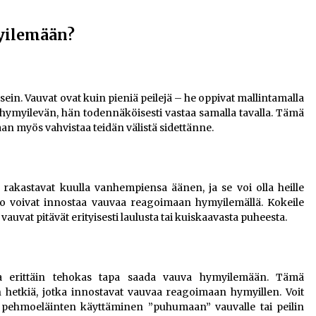
yilemään?
ein. Vauvat ovat kuin pieniä peilejä – he oppivat mallintamalla
ymyilevän, hän todennäköisesti vastaa samalla tavalla. Tämä
vaan myös vahvistaa teidän välistä sidettänne.
at rakastavat kuulla vanhempiensa äänen, ja se voi olla heille
io voivat innostaa vauvaa reagoimaan hymyilemällä. Kokeile
 vauvat pitävät erityisesti laulusta tai kuiskaavasta puheesta.
lla erittäin tehokas tapa saada vauva hymyilemään. Tämä
on hetkiä, jotka innostavat vauvaa reagoimaan hymyillen. Voit
n pehmoeläinten käyttäminen ”puhumaan” vauvalle tai peilin