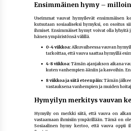
Ensimmäinen hymy – milloin 
Useimmat vauvat hymyilevät ensimmäisen ker
kutsutaan sosiaaliseksi hymyksi, on osoitus si
ihmiset. Ensimmäiset hymyt voivat olla lyhyitä 
hänen ympäristönsä välillä.
0-4 viikkoa:
Alkuvaiheessa vauvan hymyily v
tarkoittaa, että vauva saattaa hymyillä es
4-8 viikkoa:
Tämän ajanjakson aikana vau
kuten vanhempien ääniin ja kasvoihin. En
8 viikkoa ja siitä eteenpäin:
Tämän jälkeen 
vastauksena vanhempien ja muiden hoitaji
Hymyilyn merkitys vauvan ke
Hymyily on merkki siitä, että vauva on alkanu
vastaamaan ihmisiin ympärillään. Tämä on olen
Sosiaalinen hymy kertoo, että vauva oppii 