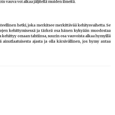
in vauva voi alkaa jäljitellä muiden ilmeitä.
ellinen hetki, joka merkitsee merkittävää kehitysvaihetta. Se
tojen kehittymisessä ja tärkeä osa hänen kykyään muodostaa
 kehittyy omaan tahtiinsa, suurin osa vauvoista alkaa hymyillä
 ainutlaatuisesta ajasta ja olla kärsivällinen, jos hymy antaa