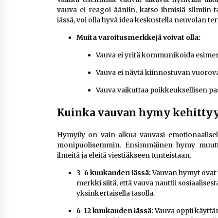
vauva ei reagoi ääniin, katso ihmisiä silmiin
iässä, voi olla hyvä idea keskustella neuvolan t
Muita varoitusmerkkejä voivat olla:
Vauva ei yritä kommunikoida esimerk
Vauva ei näytä kiinnostuvan vuorova
Vauva vaikuttaa poikkeuksellisen pass
Kuinka vauvan hymy kehittyy
Hymyily on vain alkua vauvasi emotionaalisel
monipuolisemmin. Ensimmäinen hymy muutt
ilmeitä ja eleitä viestiäkseen tunteistaan.
3-6 kuukauden iässä:
Vauvan hymyt ovat y
merkki siitä, että vauva nauttii sosiaali
yksinkertaisella tasolla.
6-12 kuukauden iässä:
Vauva oppii käyttäm