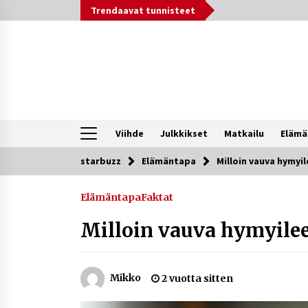
Siirry
Trendaavat tunnisteet
sisältöön
Viihde
Julkkikset
Matkailu
Elämä
starbuzz
Elämäntapa
Milloin vauva hymyi
Trendit nyt
Elämäntapa
Faktat
Kossani Kick – suomalainen
striimaaja, joka on kasvattanut
Milloin vauva hymyile
yleisöään Kick-alustalla
10 tuntia sitten
Netflix, YouTube, TikTok, pelit ja
Mikko
2 vuotta sitten
nettikasinot osana samaa ilmiötä
1 viikko sitten