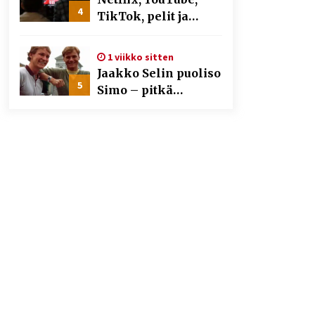
4
TikTok, pelit ja
nettikasinot osana
samaa ilmiötä
1 viikko sitten
Jaakko Selin puoliso
5
Simo – pitkä
rakkaustarina,
elämäntyö ja ura