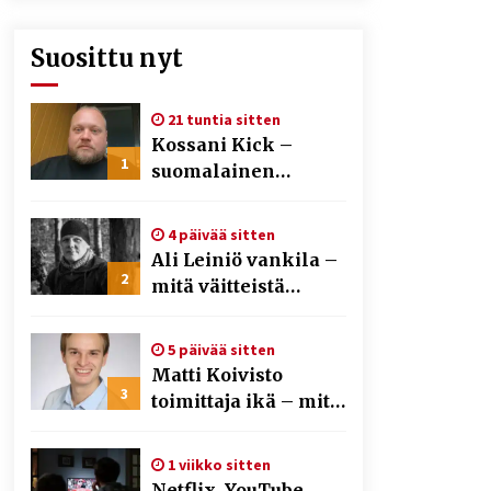
Suosittu nyt
21 tuntia sitten
Kossani Kick –
1
suomalainen
striimaaja, joka on
kasvattanut
4 päivää sitten
yleisöään Kick-
Ali Leiniö vankila –
alustalla
2
mitä väitteistä
tiedetään?
5 päivää sitten
Matti Koivisto
3
toimittaja ikä – mitä
Ylen politiikan
toimittajasta
1 viikko sitten
tiedetään?
Netflix, YouTube,