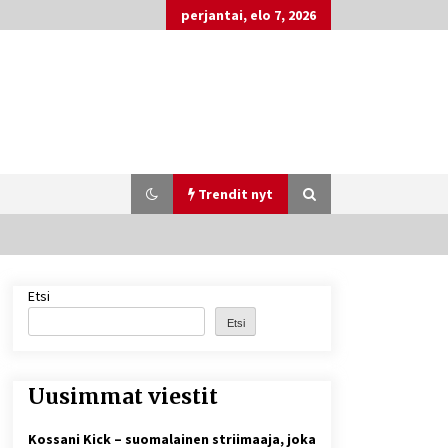
perjantai, elo 7, 2026
Trendit nyt
Etsi
Matti Koivisto toimittaja ikä – mitä
Ylen politiikan toimittajasta
Etsi
tiedetään?
5 päivää sitten
Uusimmat viestit
Näin pikakasinot nopeuttavat
kotiutuksia modernin
maksuteknologian avulla
Kossani Kick – suomalainen striimaaja, joka