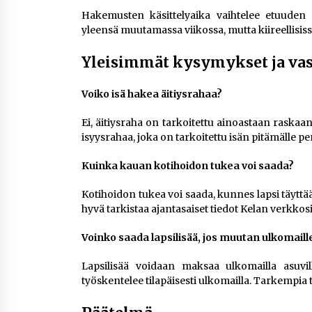
Hakemusten käsittelyaika vaihtelee etuuden
yleensä muutamassa viikossa, mutta kiireellisis
Yleisimmät kysymykset ja va
Voiko isä hakea äitiysrahaa?
Ei, äitiysraha on tarkoitettu ainoastaan raskaa
isyysrahaa, joka on tarkoitettu isän pitämälle pe
Kuinka kauan kotihoidon tukea voi saada?
Kotihoidon tukea voi saada, kunnes lapsi täyttää
hyvä tarkistaa ajantasaiset tiedot Kelan verkkosi
Voinko saada lapsilisää, jos muutan ulkomaill
Lapsilisää voidaan maksaa ulkomailla asuvill
työskentelee tilapäisesti ulkomailla. Tarkempia t