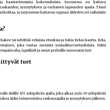
ja haastavimmista kokemuksista. Suomessa on kattava
än raskauden, synnytyksen ja varhaisen lapsuuden ajasta. Tässä
tarkoittaa, ja tarjoamme kattavan oppaan äitiyden eri vaiheisiin
a?
i hakee tai selvittää erilaisia etuuksia ja tukia Kelan kautta. Kela,
mainen, joka vastaa monista sosiaaliturvaetuuksista. Näitä
empainraha, lapsilisät ja muut perheille suunnatut tuet.
iittyvät tuet
lle äidille 105 arkipäivän ajalta, joka alkaa noin 30 arkipäivää
 tukea äidin toimeentuloa raskausajalla ja synnytyksen jälkeen.