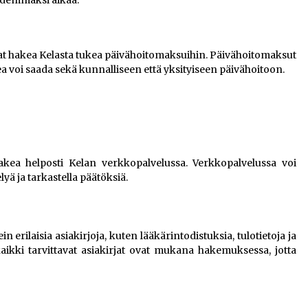
at hakea Kelasta tukea päivähoitomaksuihin. Päivähoitomaksut
ea voi saada sekä kunnalliseen että yksityiseen päivähoitoon.
ea helposti Kelan verkkopalvelussa. Verkkopalvelussa voi
ä ja tarkastella päätöksiä.
 erilaisia asiakirjoja, kuten lääkärintodistuksia, tulotietoja ja
kaikki tarvittavat asiakirjat ovat mukana hakemuksessa, jotta