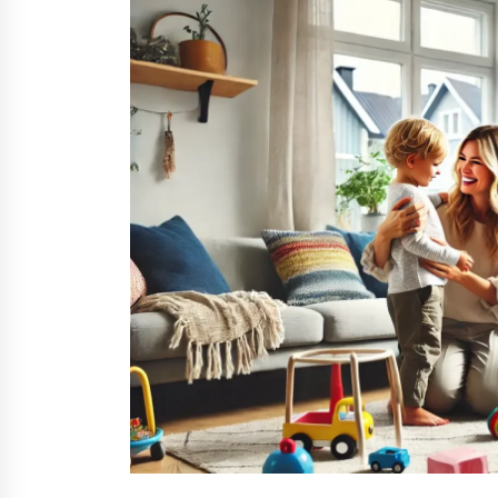
Nina Rung – rikollisuuden tutkija 
väkivallan ehkäisyn näkyvä ääni
2 viikkoa sitten
Uutisankkuri Jan Andersson vaim
– faktat ja huhut
3 viikkoa sitten