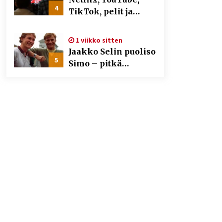
4
TikTok, pelit ja
nettikasinot osana
samaa ilmiötä
1 viikko sitten
Jaakko Selin puoliso
5
Simo – pitkä
rakkaustarina,
elämäntyö ja ura