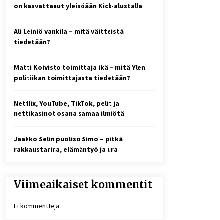
2 viikkoa sitten
on kasvattanut yleisöään Kick-alustalla
Online-kasinoiden
Ali Leiniö vankila – mitä väitteistä
mobiilipelialustojen kehitys –
asiantuntijalausunto
tiedetään?
3 viikkoa sitten
Matti Koivisto toimittaja ikä – mitä Ylen
10 euron talletuskasinot ja
politiikan toimittajasta tiedetään?
pikamaksut: mitä suomalaisten
pelaajien on hyvä tietää
4 viikkoa sitten
Netflix, YouTube, TikTok, pelit ja
nettikasinot osana samaa ilmiötä
Jaakko Selin puoliso Simo – pitkä
rakkaustarina, elämäntyö ja ura
Viimeaikaiset kommentit
Ei kommentteja.