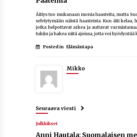
Päätelmä
Äitiys tuo mukanaan monia haasteita, mutta Suom
selviytymään näistä haasteista. Kun äiti kelaa, 
jotka helpottavat arkea ja auttavat varmistama
tukiin ja hakea niitä ajoissa, jotta voi hyödyntää
Posted in
Elämäntapa
Mikko
Seuraava viesti
Julkkikset
Anni Hautala: Suomalaisen me