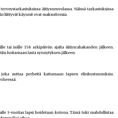
 terveystarkastuksissa äitiysneuvolassa. Näissä tarkastuksissa
hin liittyvät käynnit ovat maksuttomia.
e tai isälle 158 arkipäivän ajalta äitiysrahakauden jälkeen.
iin hoitamaan lasta synnytyksen jälkeen.
 joka auttaa perheitä kattamaan lapsen elinkustannuksia.
erheessä.
a alle 3-vuotias lapsi hoidetaan kotona. Tämä tuki mahdollistaa
idemmäksi aikaa.