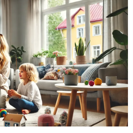
ja
Pia Töyli – tapaus, joka jäi osaksi
Suomen rikoshistoriaa
3 viikkoa sitten
o
Pamela Anderson ikä, ura ja elämä
4 viikkoa sitten