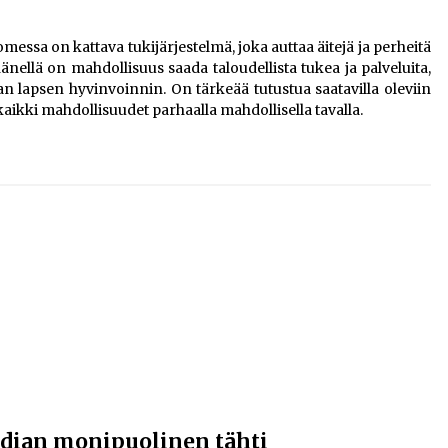
essa on kattava tukijärjestelmä, joka auttaa äitejä ja perheitä
hänellä on mahdollisuus saada taloudellista tukea ja palveluita,
an lapsen hyvinvoinnin. On tärkeää tutustua saatavilla oleviin
 kaikki mahdollisuudet parhaalla mahdollisella tavalla.
dian monipuolinen tähti