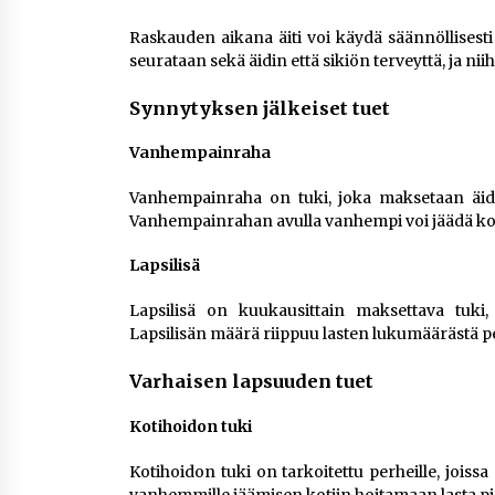
Raskauden aikana äiti voi käydä säännöllisesti
seurataan sekä äidin että sikiön terveyttä, ja nii
Synnytyksen jälkeiset tuet
Vanhempainraha
Vanhempainraha on tuki, joka maksetaan äidill
Vanhempainrahan avulla vanhempi voi jäädä kot
Lapsilisä
Lapsilisä on kuukausittain maksettava tuki,
Lapsilisän määrä riippuu lasten lukumäärästä p
Varhaisen lapsuuden tuet
Kotihoidon tuki
Kotihoidon tuki on tarkoitettu perheille, joiss
vanhemmille jäämisen kotiin hoitamaan lasta p