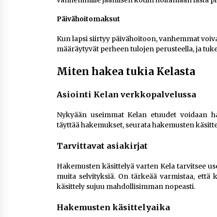
Päivähoitomaksut
Kun lapsi siirtyy päivähoitoon, vanhemmat voiv
määräytyvät perheen tulojen perusteella, ja tuk
Miten hakea tukia Kelasta
Asiointi Kelan verkkopalvelussa
Nykyään useimmat Kelan etuudet voidaan hak
täyttää hakemukset, seurata hakemusten käsittely
Tarvittavat asiakirjat
Hakemusten käsittelyä varten Kela tarvitsee usein
muita selvityksiä. On tärkeää varmistaa, että 
käsittely sujuu mahdollisimman nopeasti.
Hakemusten käsittelyaika