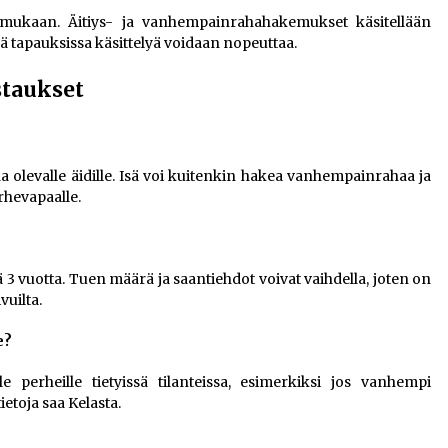
 mukaan. Äitiys- ja vanhempainrahahakemukset käsitellään
sä tapauksissa käsittelyä voidaan nopeuttaa.
staukset
na olevalle äidille. Isä voi kuitenkin hakea vanhempainrahaa ja
rhevapaalle.
 3 vuotta. Tuen määrä ja saantiehdot voivat vaihdella, joten on
vuilta.
e?
e perheille tietyissä tilanteissa, esimerkiksi jos vanhempi
ietoja saa Kelasta.