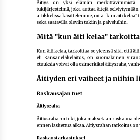
Äitiys on yksi elämän merkittävimmistä 
tukijärjestelmä, joka auttaa äitejä selviytymä
artikkelissa käsittelemme, mitä ”kun äiti kelaa” 
sekä saatavilla oleviin tukiin ja palveluihin.
Mitä ”kun äiti kelaa” tarkoitta
Kun äiti kelaa, tarkoittaa se yleensä sitä, että äit
eli Kansaneläkelaitos, on suomalainen virano
etuuksia voivat olla esimerkiksi äitiysraha, vanh
Äitiyden eri vaiheet ja niihin l
Raskausajan tuet
Äitiysraha
Äitiysraha on tuki, joka maksetaan raskaana oleva
ennen laskettua aikaa. Äitiysrahan tarkoitus on
Raskaustarkastukset