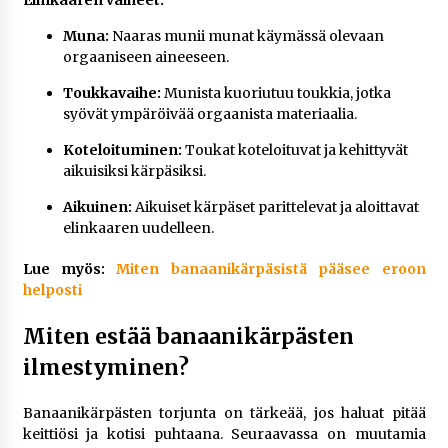
Elinkaaren vaiheet:
Muna:
Naaras munii munat käymässä olevaan
orgaaniseen aineeseen.
Toukkavaihe:
Munista kuoriutuu toukkia, jotka
syövät ympäröivää orgaanista materiaalia.
Koteloituminen:
Toukat koteloituvat ja kehittyvät
aikuisiksi kärpäsiksi.
Aikuinen:
Aikuiset kärpäset parittelevat ja aloittavat
elinkaaren uudelleen.
Lue myös:
Miten banaanikärpäsistä pääsee eroon
helposti
Miten estää banaanikärpästen
ilmestyminen?
Banaanikärpästen torjunta on tärkeää, jos haluat pitää
keittiösi ja kotisi puhtaana. Seuraavassa on muutamia