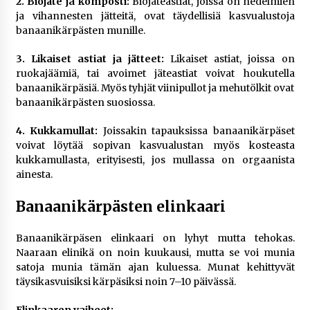
2. Biojäte ja komposti:
Biojäteastiat, joissa on hedelmien
ja vihannesten jätteitä, ovat täydellisiä kasvualustoja
banaanikärpästen munille.
3. Likaiset astiat ja jätteet:
Likaiset astiat, joissa on
ruokajäämiä, tai avoimet jäteastiat voivat houkutella
banaanikärpäsiä. Myös tyhjät viinipullot ja mehutölkit ovat
banaanikärpästen suosiossa.
4. Kukkamullat:
Joissakin tapauksissa banaanikärpäset
voivat löytää sopivan kasvualustan myös kosteasta
kukkamullasta, erityisesti, jos mullassa on orgaanista
ainesta.
Banaanikärpästen elinkaari
Banaanikärpäsen elinkaari on lyhyt mutta tehokas.
Naaraan elinikä on noin kuukausi, mutta se voi munia
satoja munia tämän ajan kuluessa. Munat kehittyvät
täysikasvuisiksi kärpäsiksi noin 7–10 päivässä.