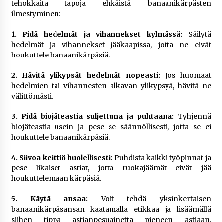
tehokkaita tapoja ehkäistä banaanikärpästen
ilmestyminen:
1. Pidä hedelmät ja vihannekset kylmässä:
Säilytä
hedelmät ja vihannekset jääkaapissa, jotta ne eivät
houkuttele banaanikärpäsiä.
2. Hävitä ylikypsät hedelmät nopeasti:
Jos huomaat
hedelmien tai vihannesten alkavan ylikypsyä, hävitä ne
välittömästi.
3. Pidä biojäteastia suljettuna ja puhtaana:
Tyhjennä
biojäteastia usein ja pese se säännöllisesti, jotta se ei
houkuttele banaanikärpäsiä.
4. Siivoa keittiö huolellisesti:
Puhdista kaikki työpinnat ja
pese likaiset astiat, jotta ruokajäämät eivät jää
houkuttelemaan kärpäsiä.
5. Käytä ansaa:
Voit tehdä yksinkertaisen
banaanikärpäsansan kaatamalla etikkaa ja lisäämällä
siihen tippa astianpesuainetta pieneen astiaan.