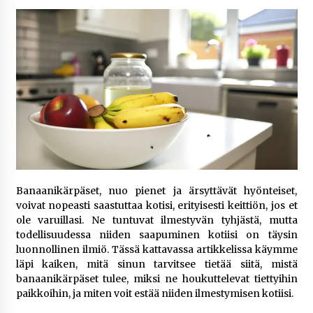
6 päivää sitten
Netflix, YouTube, TikTok, pelit ja nettikasinot
osana samaa ilmiötä
1 viikko sitten
Jaakko Selin puoliso Simo – pitkä
rakkaustarina, elämäntyö ja ura
1 viikko sitten
Näin pikakasinot nopeuttavat kotiutuksia
modernin maksuteknologian avulla
Banaanikärpäset, nuo pienet ja ärsyttävät hyönteiset,
2 viikkoa sitten
voivat nopeasti saastuttaa kotisi, erityisesti keittiön, jos et
ole varuillasi. Ne tuntuvat ilmestyvän tyhjästä, mutta
todellisuudessa niiden saapuminen kotiisi on täysin
Nina Rung – rikollisuuden tutkija ja väkivallan
luonnollinen ilmiö. Tässä kattavassa artikkelissa käymme
ehkäisyn näkyvä ääni
läpi kaiken, mitä sinun tarvitsee tietää siitä, mistä
2 viikkoa sitten
banaanikärpäset tulee, miksi ne houkuttelevat tiettyihin
paikkoihin, ja miten voit estää niiden ilmestymisen kotiisi.
Pia Töyli – tapaus, joka jäi osaksi Suomen