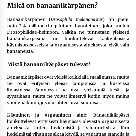
rikoshistoriaa
Mikä on banaanikärpänen?
3 viikkoa sitten
Banaanikärpänen (
Drosophila melanogaster
) on pieni,
Online-kasinoiden mobiilipelialustojen kehitys
noin 2-4 millimetrin pituinen hyönteinen, joka kuuluu
– asiantuntijalausunto
Drosophilidae-heimoon. Vaikka ne tunnetaan yleisesti
3 viikkoa sitten
banaanikärpäsinä, ne houkuttelevat kaikenlaisista
käymisprosesseista ja orgaanisesta aineksesta, eivät vain
banaaneista.
Uutisankkuri Jan Andersson vaimo – faktat ja
huhut
4 viikkoa sitten
Mistä banaanikärpäset tulevat?
Banaanikärpäset ovat yleisiä kaikkialla maailmassa, mutta
Pamela Anderson ikä, ura ja elämä
ne ovat erityisen yleisiä lämpimissä ja kosteissa
4 viikkoa sitten
ilmastoissa. Suomessa ne ovat yleisimpiä kesä- ja
syysaikaan, mutta ne voivat ilmestyä kotiin myös muina
vuodenaikoina, jos olosuhteet ovat suotuisat.
10 euron talletuskasinot ja pikamaksut: mitä
suomalaisten pelaajien on hyvä tietää
Käyminen ja orgaaninen aine:
Banaanikärpäset
1 kuukausi sitten
houkuttelevat erityisesti käymässä olevasta orgaanisesta
aineksesta, kuten hedelmistä ja vihanneksista. Kun
hedelmä tai vihannes alkaa käydä, se vapauttaa etanolia ja