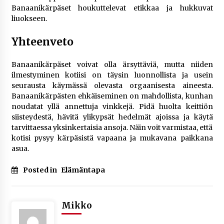
Banaanikärpäset houkuttelevat etikkaa ja hukkuvat
liuokseen.
Yhteenveto
Banaanikärpäset voivat olla ärsyttäviä, mutta niiden
ilmestyminen kotiisi on täysin luonnollista ja usein
seurausta käymässä olevasta orgaanisesta aineesta.
Banaanikärpästen ehkäiseminen on mahdollista, kunhan
noudatat yllä annettuja vinkkejä. Pidä huolta keittiön
siisteydestä, hävitä ylikypsät hedelmät ajoissa ja käytä
tarvittaessa yksinkertaisia ansoja. Näin voit varmistaa, että
kotisi pysyy kärpäsistä vapaana ja mukavana paikkana
asua.
Posted in
Elämäntapa
Mikko