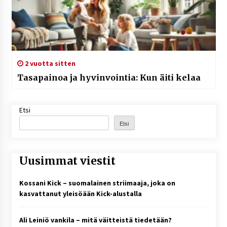
2 vuotta sitten
Tasapainoa ja hyvinvointia: Kun äiti kelaa
Etsi
Etsi
Uusimmat viestit
Kossani Kick – suomalainen striimaaja, joka on
kasvattanut yleisöään Kick-alustalla
Ali Leiniö vankila – mitä väitteistä tiedetään?