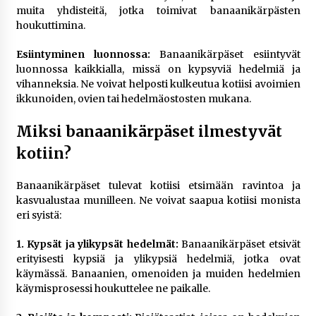
muita yhdisteitä, jotka toimivat banaanikärpästen
houkuttimina.
Esiintyminen luonnossa:
Banaanikärpäset esiintyvät
luonnossa kaikkialla, missä on kypsyviä hedelmiä ja
vihanneksia. Ne voivat helposti kulkeutua kotiisi avoimien
ikkunoiden, ovien tai hedelmäostosten mukana.
Miksi banaanikärpäset ilmestyvät
kotiin?
Banaanikärpäset tulevat kotiisi etsimään ravintoa ja
kasvualustaa munilleen. Ne voivat saapua kotiisi monista
eri syistä:
1. Kypsät ja ylikypsät hedelmät:
Banaanikärpäset etsivät
erityisesti kypsiä ja ylikypsiä hedelmiä, jotka ovat
käymässä. Banaanien, omenoiden ja muiden hedelmien
käymisprosessi houkuttelee ne paikalle.