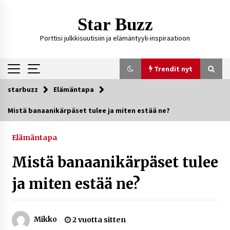
Siirry
sisältöön
Star Buzz
Porttisi julkkisuutisiin ja elämäntyyli-inspiraatioon
Trendit nyt
starbuzz
Elämäntapa
Trendit nyt
Mistä banaanikärpäset tulee ja miten estää ne?
Kossani Kick – suomalainen striimaaja, joka on
kasvattanut yleisöään Kick-alustalla
Elämäntapa
1 päivä sitten
Mistä banaanikärpäset tulee
Ali Leiniö vankila – mitä väitteistä tiedetään?
ja miten estää ne?
4 päivää sitten
Mikko
2 vuotta sitten
Matti Koivisto toimittaja ikä – mitä Ylen
politiikan toimittajasta tiedetään?