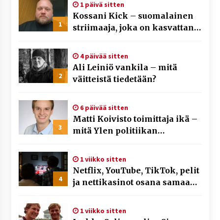
1 päivä sitten
Kossani Kick – suomalainen
1
striimaaja, joka on kasvattanut
yleisöään Kick-alustalla
4 päivää sitten
Ali Leiniö vankila – mitä
2
väitteistä tiedetään?
6 päivää sitten
Matti Koivisto toimittaja ikä –
3
mitä Ylen politiikan
toimittajasta tiedetään?
1 viikko sitten
Netflix, YouTube, TikTok, pelit
4
ja nettikasinot osana samaa
ilmiötä
1 viikko sitten