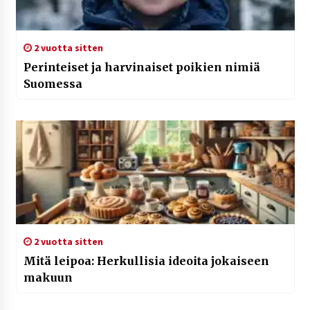
2 vuotta sitten
Perinteiset ja harvinaiset poikien nimiä
Suomessa
2 vuotta sitten
Mitä leipoa: Herkullisia ideoita jokaiseen
makuun