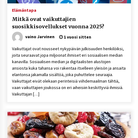
5 päivää sitten
Elämäntapa
Mitkä ovat vaikuttajien
Netflix, YouTube, TikTok, pelit ja nettikasinot
suosikkisovellukset vuonna 2025?
osana samaa ilmiötä
1 viikko sitten
vaino Jarvinen
1 vuosi sitten
Vaikuttajat ovat nousseet nykypäivän julkisuuden henkilöiksi,
Jaakko Selin puoliso Simo – pitkä
joita seuraavat jopa miljoonat ihmiset eri sosiaalisen median
rakkaustarina, elämäntyö ja ura
kanavilla. Sosiaalisen median ja digitaalisten alustojen
1 viikko sitten
ansiosta kuka tahansa voi rakentaa itselleen yleisön ja ansaita
elantonsa jakamalla sisältöä, joka puhuttelee seuraajia.
Näin pikakasinot nopeuttavat kotiutuksia
Vaikuttajat eivät olekaan perinteisiä viihdemaailman tähtiä,
modernin maksuteknologian avulla
vaan vaikuttajien joukossa on eri aiheisiin keskittyviä ihmisiä.
2 viikkoa sitten
Vaikuttajan […]
Nina Rung – rikollisuuden tutkija ja väkivallan
ehkäisyn näkyvä ääni
2 viikkoa sitten
Pia Töyli – tapaus, joka jäi osaksi Suomen