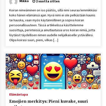
Mikko
2 vuotta sitten
Koiran nimeäminen on iso päätös, sillä nimi seuraa lemmikkiäsi
koko hänen elämänsä ajan. Hyvä nimi ei ole pelkästään kaunis
tai hauska, vaan myös käytännöllinen ja sopiva koiran
persoonallisuuteen. Tässä artikkelissa käsittelemme
suosittuja, perinteisiä ja ainutlaatuisia uros koiran nimiä, jotta
löytäisit täydellisen nimen uudelle nelijalkaiselle ystävällesi.
Olipa koirasi suuri, pieni, vilkas […]
Elämäntapa
Emojien merkitys: Pieni kuvake, suuri