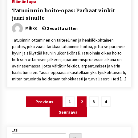
Elämäntapa
Tatuoinnin hoito-opas: Parhaat vinkit
juuri sinulle
Mikko
2 vuotta sitten
Tatuoinnin ottaminen on taiteellinen ja henkilökohtainen
päätös, joka vaatii tarkkaa tatuoinnin hoitoa, jotta se paranee
hyvin ja säilyttää kauniin ulkonäkönsä. Tatuoinnin oikea hoito
heti sen ottamisen jälkeen ja paranemisprosessin aikana on
avainasemassa, jotta vältät infektiot, arpeutumiset ja värin
haalistumisen. Tässä oppaassa käsitellään yksityiskohtaisesti,
miten tatuointia hoidetaan tehokkaasti ja turvallisesti. Heti […]
Artikkelien
Previous
1
2
3
4
sivutus
Seuraava
Etsi