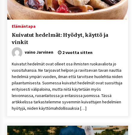
rikoshistoriaa
3 viikkoa sitten
Online-kasinoiden mobiilipelialustojen kehitys
Elämäntapa
– asiantuntijalausunto
Kuivatut hedelmät: Hyödyt, käyttö ja
3 viikkoa sitten
vinkit
Uutisankkuri Jan Andersson vaimo – faktat ja
vaino Jarvinen
2 vuotta sitten
huhut
3 viikkoa sitten
Kuivatut hedelmät ovat olleet osa ihmisten ruokavaliota jo
vuosituhansia. Ne tarjoavat helpon ja ravitsevan tavan nauttia
hedelmiä ympäri vuoden, ilman että tarvitsee huolehtia niiden
Pamela Anderson ikä, ura ja elämä
pilaantumisesta. Suomessa kuivatut hedelmät ovat suosittuja
4 viikkoa sitten
erityisesti välipaloina, mutta niitä käytetään myös
leivonnassa, ruoanlaitossa ja erilaisissa juomissa. Tässä
artikkelissa tarkastelemme syvemmin kuivattujen hedelmien
10 euron talletuskasinot ja pikamaksut: mitä
hyötyjä, niiden käyttömahdollisuuksia […]
suomalaisten pelaajien on hyvä tietää
4 viikkoa sitten