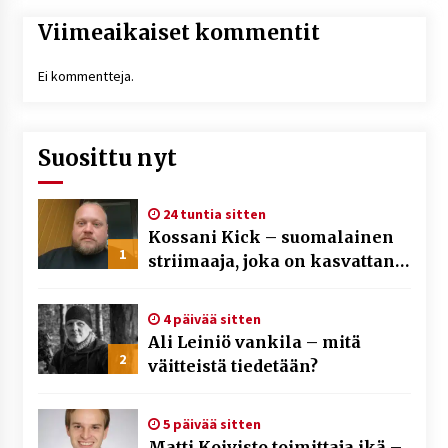
Viimeaikaiset kommentit
Ei kommentteja.
Suosittu nyt
24 tuntia sitten
Kossani Kick – suomalainen
1
striimaaja, joka on kasvattanut
yleisöään Kick-alustalla
4 päivää sitten
Ali Leiniö vankila – mitä
2
väitteistä tiedetään?
5 päivää sitten
Matti Koivisto toimittaja ikä –