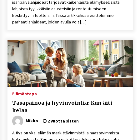
isänpäivälahjaideat tarjoavat kaikenlaista elämyksellisistä
lahjoista tyylikkäisiin asusteisiin ja rentoutumiseen
keskittyviin tuotteisiin. Tässä artikkelissa esittelemme
parhaat lahjaideat, joiden avulla voit […]
Elämäntapa
Tasapainoa ja hyvinvointia: Kun äiti
kelaa
Mikko
2 vuotta sitten
Äitiys on yksi elämän merkittävimmistä ja haastavimmista
kokemuksista. Suomessa on kattava tukijärjestelmä, joka