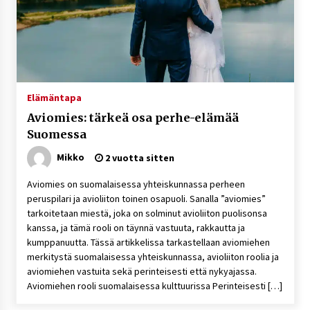
Elämäntapa
Aviomies: tärkeä osa perhe-elämää
Suomessa
Mikko
2 vuotta sitten
Aviomies on suomalaisessa yhteiskunnassa perheen
peruspilari ja avioliiton toinen osapuoli. Sanalla ”aviomies”
tarkoitetaan miestä, joka on solminut avioliiton puolisonsa
kanssa, ja tämä rooli on täynnä vastuuta, rakkautta ja
kumppanuutta. Tässä artikkelissa tarkastellaan aviomiehen
merkitystä suomalaisessa yhteiskunnassa, avioliiton roolia ja
aviomiehen vastuita sekä perinteisesti että nykyajassa.
Aviomiehen rooli suomalaisessa kulttuurissa Perinteisesti […]