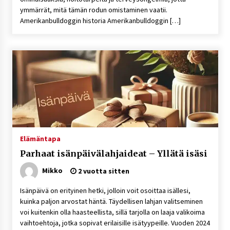
ymmärrät, mitä tämän rodun omistaminen vaatii.
Amerikanbulldoggin historia Amerikanbulldoggin […]
Elämäntapa
Parhaat isänpäivälahjaideat – Yllätä isäsi
Mikko
2 vuotta sitten
Isänpäivä on erityinen hetki, jolloin voit osoittaa isällesi,
kuinka paljon arvostat häntä. Täydellisen lahjan valitseminen
voi kuitenkin olla haasteellista, sillä tarjolla on laaja valikoima
vaihtoehtoja, jotka sopivat erilaisille isätyypeille. Vuoden 2024