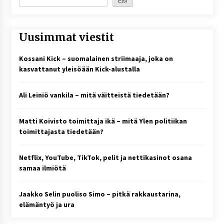
Etsi
Uusimmat viestit
Kossani Kick – suomalainen striimaaja, joka on
kasvattanut yleisöään Kick-alustalla
Ali Leiniö vankila – mitä väitteistä tiedetään?
Matti Koivisto toimittaja ikä – mitä Ylen politiikan
toimittajasta tiedetään?
Netflix, YouTube, TikTok, pelit ja nettikasinot osana
samaa ilmiötä
Jaakko Selin puoliso Simo – pitkä rakkaustarina,
elämäntyö ja ura