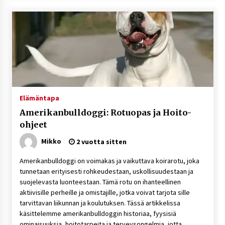
Elämäntapa
Amerikanbulldoggi: Rotuopas ja Hoito-
ohjeet
Mikko
2 vuotta sitten
Amerikanbulldoggi on voimakas ja vaikuttava koirarotu, joka
tunnetaan erityisesti rohkeudestaan, uskollisuudestaan ja
suojelevasta luonteestaan. Tämä rotu on ihanteellinen
aktiivisille perheille ja omistajille, jotka voivat tarjota sille
tarvittavan liikunnan ja koulutuksen. Tässä artikkelissa
käsittelemme amerikanbulldoggin historiaa, fyysisiä
ominaisuuksia, hoitotarpeita ja terveysongelmia, jotta