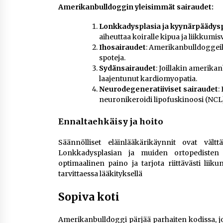
Amerikanbulldoggin yleisimmät sairaudet:
Lonkkadysplasia ja kyynärpäädys
aiheuttaa koiralle kipua ja liikkumis
Ihosairaudet
: Amerikanbulldoggeill
spoteja.
Sydänsairaudet
: Joillakin amerika
laajentunut kardiomyopatia.
Neurodegeneratiiviset sairaudet
:
neuronikeroidi lipofuskinoosi (NCL), v
Ennaltaehkäisy ja hoito
Säännölliset eläinlääkärikäynnit ovat vält
Lonkkadysplasian ja muiden ortopedisten
optimaalinen paino ja tarjota riittävästi liik
tarvittaessa lääkityksellä
Sopiva koti
Amerikanbulldoggi pärjää parhaiten kodissa, joss