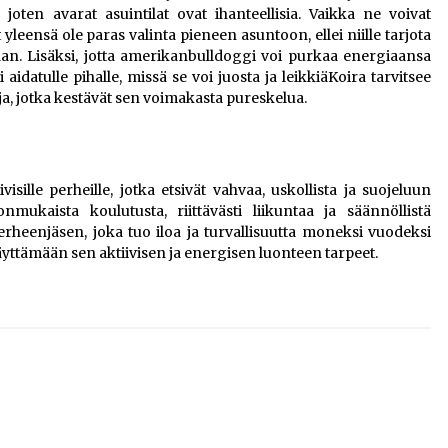
 joten avarat asuintilat ovat ihanteellisia. Vaikka ne voivat
 yleensä ole paras valinta pieneen asuntoon, ellei niille tarjota
ntaan. Lisäksi, jotta amerikanbulldoggi voi purkaa energiaansa
i aidatulle pihalle, missä se voi juosta ja leikkiäKoira tarvitsee
, jotka kestävät sen voimakasta pureskelua.
ille perheille, jotka etsivät vahvaa, uskollista ja suojeluun
nmukaista koulutusta, riittävästi liikuntaa ja säännöllistä
erheenjäsen, joka tuo iloa ja turvallisuutta moneksi vuodeksi
äyttämään sen aktiivisen ja energisen luonteen tarpeet.