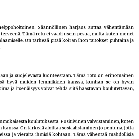
helppohoitoinen. Säännöllinen harjaus auttaa vähentämään
ja terveenä. Tämä rotu ei vaadi usein pesua, mutta kuten monet
 kuolaamiselle. On tärkeää pitää koiran ihon taitokset puhtaina ja
.
aan ja suojelevasta luonteestaan. Tämä rotu on erinomainen
eensä hyvä muiden lemmikkien kanssa, kunhan se on hyvin
ima ja itsenäisyys voivat tehdä siitä haastavan koulutettavan,
nmukaisesta koulutuksesta. Positiivinen vahvistaminen, kuten
n kanssa. On tärkeää aloittaa sosiaalistaminen jo pentuna, jotta
eissa ja vieraita ihmisiä kohtaan. Tämä vähentää mahdollisia