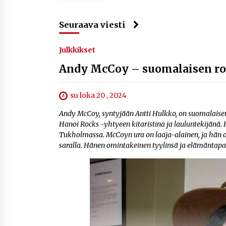
Seuraava viesti
Julkkikset
Andy McCoy – suomalaisen ro
su loka 20 , 2024
Andy McCoy, syntyjään Antti Hulkko, on suomalaise
Hanoi Rocks -yhtyeen kitaristina ja lauluntekijänä. 
Tukholmassa. McCoyn ura on laaja-alainen, ja hän o
saralla. Hänen omintakeinen tyylinsä ja elämäntapa