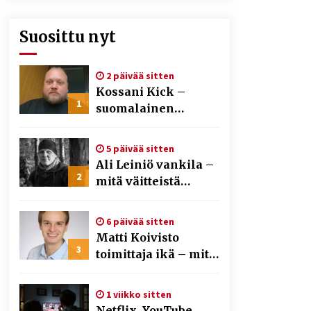
Suosittu nyt
2 päivää sitten
Kossani Kick –
1
suomalainen
striimaaja, joka on
kasvattanut
5 päivää sitten
yleisöään Kick-
Ali Leiniö vankila –
alustalla
2
mitä väitteistä
tiedetään?
6 päivää sitten
Matti Koivisto
3
toimittaja ikä – mitä
Ylen politiikan
toimittajasta
1 viikko sitten
tiedetään?
Netflix, YouTube,