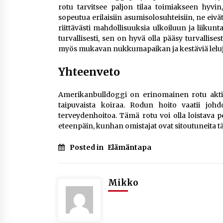
rotu tarvitsee paljon tilaa toimiakseen hyvin,
sopeutua erilaisiin asumisolosuhteisiin, ne eivät
riittävästi mahdollisuuksia ulkoiluun ja liiku
turvallisesti, sen on hyvä olla pääsy turvallisest
myös mukavan nukkumapaikan ja kestäviä leluja
Yhteenveto
Amerikanbulldoggi on erinomainen rotu aktiivis
taipuvaista koiraa. Rodun hoito vaatii johdo
terveydenhoitoa. Tämä rotu voi olla loistava p
eteenpäin, kunhan omistajat ovat sitoutuneita t
Posted in
Elämäntapa
Mikko