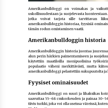
Amerikanbulldoggi on voimakas ja vaikutta
uskollisuudestaan ja suojelevasta luonteestaan. T
jotka voivat tarjota sille tarvittavan li
amerikanbulldoggin historiaa, fyysisiä ominais
tämän rodun omistaminen vaatii.
Amerikanbulldoggin historia
Amerikanbulldoggin historia juontaa juurensa E
alun perin härkien paimentamiseen ja suojeluun
käytettiin maatiloilla monipuolisina työko
populaatio väheni merkittävästi, mutta kiitos 
amerikanbulldoggi pelastettiin sukupuutolta ja 
Fyysiset ominaisuudet
Amerikanbulldoggi on suuri ja lihaksikas koi
saavuttaa 55–68 cmkorkeuden ja painaa 30–54 k
tiivis turkki, joka voi olla useissa väreissä, ku