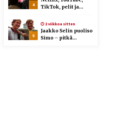
4
TikTok, pelit ja
nettikasinot osana
samaa ilmiötä
2 viikkoa sitten
Jaakko Selin puoliso
5
Simo – pitkä
rakkaustarina,
elämäntyö ja ura