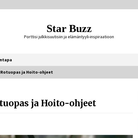
Star Buzz
Porttisi julkkisuutisiin ja elämäntyyli-inspiraatioon
ntapa
 Rotuopas ja Hoito-ohjeet
Ali Leiniö vankila – mitä väitteistä
tiedetään?
uopas ja Hoito-ohjeet
5 päivää sitten
Jaakko Selin puoliso Simo – pitkä
rakkaustarina, elämäntyö ja ura
2 viikkoa sitten