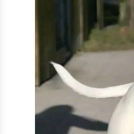
Nina Rung – rikollisuuden tutkija 
väkivallan ehkäisyn näkyvä ääni
2 viikkoa sitten
Uutisankkuri Jan Andersson vaim
– faktat ja huhut
4 viikkoa sitten