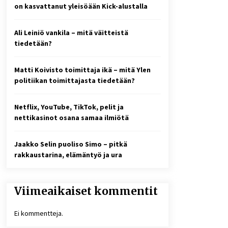
2 viikkoa sitten
on kasvattanut yleisöään Kick-alustalla
Online-kasinoiden
Ali Leiniö vankila – mitä väitteistä
mobiilipelialustojen kehitys –
asiantuntijalausunto
tiedetään?
3 viikkoa sitten
Matti Koivisto toimittaja ikä – mitä Ylen
10 euron talletuskasinot ja
politiikan toimittajasta tiedetään?
pikamaksut: mitä suomalaisten
pelaajien on hyvä tietää
1 kuukausi sitten
Netflix, YouTube, TikTok, pelit ja
nettikasinot osana samaa ilmiötä
Jaakko Selin puoliso Simo – pitkä
rakkaustarina, elämäntyö ja ura
Viimeaikaiset kommentit
Ei kommentteja.