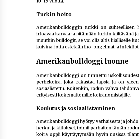
10–15 vuotta​.
Turkin hoito
Amerikanbulldoggin turkki on suhteellisen 
irtoavaa karvaa ja pitämään turkin kiiltävänä 
muutkin bulldogit, se voi olla altis liialliselle
kuivina, jotta estetään iho-ongelmat ja infektiot​
Amerikanbulldoggi luonne
Amerikanbulldoggi on tunnettu uskollisuudest
perhekoira, joka rakastaa lapsia ja on yl
sosiaalistettu. Kuitenkin, rodun vahva tahdonvo
erityisesti kokemattomille koiranomistajille​.
Koulutus ja sosiaalistaminen
Amerikanbulldoggi hyötyy varhaisesta ja johdo
herkut ja kiitokset, toimii parhaiten tämän rodu
koira oppii käyttäytymään hyvin uusissa tilant