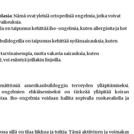
plasia
: Nämä ovat yleisiä ortopedisiä ongelmia, jotka voivat
vaikeuksia.
a on taipumus kehittää iho-ongelmia, kuten allergioita ja hot
nbulldogeilla on taipumus kehittää sydänsairauksia, kuten
 Harvinaisempia, mutta vakavia sairauksia, kuten
oi esiintyä joillakin linjoilla.
tämättömiä amerikanbulldoggin terveyden ylläpitämiseksi.
 ongelmien ehkäisemiseksi on tärkeää ylläpitää koiran
untaa. Iho-ongelmia voidaan hallita sopivalla ruokavaliolla ja
a sillä on tilaa liikkua ja tutkia. Tämä aktiivinen ja voimakas