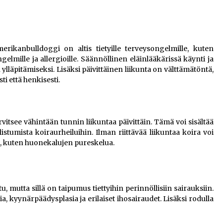
ikanbulldoggi on altis tietyille terveysongelmille, kuten
elmille ja allergioille. Säännöllinen eläinlääkärissä käynti ja
lläpitämiseksi. Lisäksi päivittäinen liikunta on välttämätöntä,
i että henkisesti​.
itsee vähintään tunnin liikuntaa päivittäin. Tämä voi sisältää
llistumista koiraurheiluihin. Ilman riittävää liikuntaa koira voi
ä, kuten huonekalujen pureskelua​.
, mutta sillä on taipumus tiettyihin perinnöllisiin sairauksiin.
, kyynärpäädysplasia ja erilaiset ihosairaudet. Lisäksi rodulla