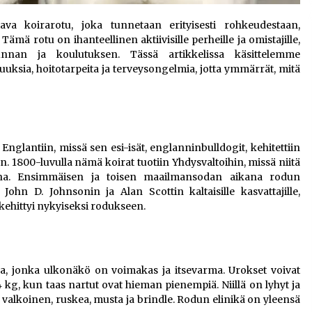
va koirarotu, joka tunnetaan erityisesti rohkeudestaan,
ämä rotu on ihanteellinen aktiivisille perheille ja omistajille,
ikunnan ja koulutuksen. Tässä artikkelissa käsittelemme
uuksia, hoitotarpeita ja terveysongelmia, jotta ymmärrät, mitä
nglantiin, missä sen esi-isät, englanninbulldogit, kehitettiin
. 1800-luvulla nämä koirat tuotiin Yhdysvaltoihin, missä niitä
irina. Ensimmäisen ja toisen maailmansodan aikana rodun
John D. Johnsonin ja Alan Scottin kaltaisille kasvattajille,
kehittyi nykyiseksi rodukseen​.
ra, jonka ulkonäkö on voimakas ja itsevarma. Urokset voivat
g, kun taas nartut ovat hieman pienempiä. Niillä on lyhyt ja
ten valkoinen, ruskea, musta ja brindle. Rodun elinikä on yleensä