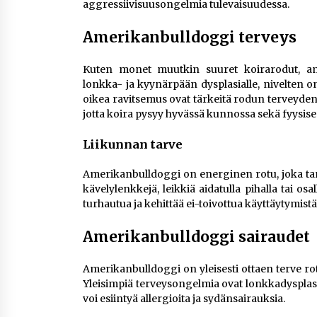
aggressiivisuusongelmia tulevaisuudessa​.
Amerikanbulldoggi terveys
Kuten monet muutkin suuret koirarodut, amer
lonkka- ja kyynärpään dysplasialle, nivelten ong
oikea ravitsemus ovat tärkeitä rodun terveyden y
jotta koira pysyy hyvässä kunnossa sekä fyysisest
Liikunnan tarve
Amerikanbulldoggi on energinen rotu, joka tarv
kävelylenkkejä, leikkiä aidatulla pihalla tai osa
turhautua ja kehittää ei-toivottua käyttäytymist
Amerikanbulldoggi sairaudet
Amerikanbulldoggi on yleisesti ottaen terve rotu
Yleisimpiä terveysongelmia ovat lonkkadysplasia
voi esiintyä allergioita ja sydänsairauksia​.