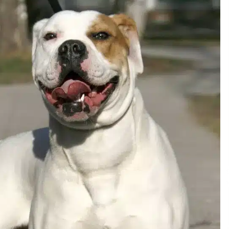
ja
Pia Töyli – tapaus, joka jäi osaksi
Suomen rikoshistoriaa
3 viikkoa sitten
o
Pamela Anderson ikä, ura ja elämä
4 viikkoa sitten