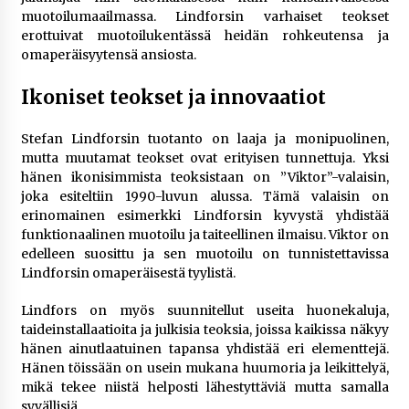
muotoilumaailmassa. Lindforsin varhaiset teokset
erottuivat muotoilukentässä heidän rohkeutensa ja
omaperäisyytensä ansiosta.
Ikoniset teokset ja innovaatiot
Stefan Lindforsin tuotanto on laaja ja monipuolinen,
mutta muutamat teokset ovat erityisen tunnettuja. Yksi
hänen ikonisimmista teoksistaan on ”Viktor”-valaisin,
joka esiteltiin 1990-luvun alussa. Tämä valaisin on
erinomainen esimerkki Lindforsin kyvystä yhdistää
funktionaalinen muotoilu ja taiteellinen ilmaisu. Viktor on
edelleen suosittu ja sen muotoilu on tunnistettavissa
Lindforsin omaperäisestä tyylistä.
Lindfors on myös suunnitellut useita huonekaluja,
taideinstallaatioita ja julkisia teoksia, joissa kaikissa näkyy
hänen ainutlaatuinen tapansa yhdistää eri elementtejä.
Hänen töissään on usein mukana huumoria ja leikittelyä,
mikä tekee niistä helposti lähestyttäviä mutta samalla
syvällisiä.