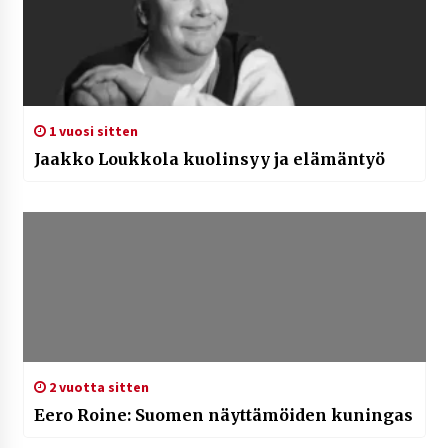
1 vuosi sitten
Jaakko Loukkola kuolinsyy ja elämäntyö
2 vuotta sitten
Eero Roine: Suomen näyttämöiden kuningas