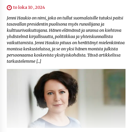
to loka 10 , 2024
Jenni Haukio on nimi, joka on tullut suomalaisille tutuksi paitsi
tasavallan presidentin puolisona myös runoilijana ja
kulttuurivaikuttajana. Hänen elämänsä ja uransa on kiehtova
yhdistelmä kirjallisuutta, politiikkaa ja yhteiskunnallista
vaikuttamista. Jenni Haukio pituus on herättänyt mielenkiintoa
monissa keskusteluissa, ja se on yksi hänen monista julkista
persoonaansa koskevista yksityiskohdista. Tässä artikkelissa
tarkastelemme […]