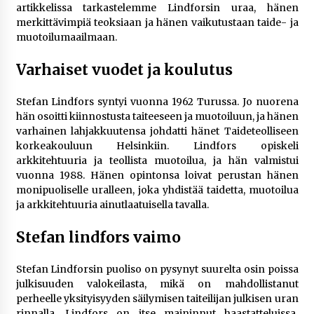
rikoshistoriaa
artikkelissa tarkastelemme Lindforsin uraa, hänen
3 viikkoa sitten
merkittävimpiä teoksiaan ja hänen vaikutustaan taide- ja
muotoilumaailmaan.
Online-kasinoiden mobiilipelialustojen kehitys
Varhaiset vuodet ja koulutus
– asiantuntijalausunto
3 viikkoa sitten
Stefan Lindfors syntyi vuonna 1962 Turussa. Jo nuorena
hän osoitti kiinnostusta taiteeseen ja muotoiluun, ja hänen
Uutisankkuri Jan Andersson vaimo – faktat ja
varhainen lahjakkuutensa johdatti hänet Taideteolliseen
huhut
korkeakouluun Helsinkiin. Lindfors opiskeli
4 viikkoa sitten
arkkitehtuuria ja teollista muotoilua, ja hän valmistui
vuonna 1988. Hänen opintonsa loivat perustan hänen
Pamela Anderson ikä, ura ja elämä
monipuoliselle uralleen, joka yhdistää taidetta, muotoilua
4 viikkoa sitten
ja arkkitehtuuria ainutlaatuisella tavalla.
Stefan lindfors vaimo
10 euron talletuskasinot ja pikamaksut: mitä
suomalaisten pelaajien on hyvä tietää
Stefan Lindforsin puoliso on pysynyt suurelta osin poissa
1 kuukausi sitten
julkisuuden valokeilasta, mikä on mahdollistanut
perheelle yksityisyyden säilymisen taiteilijan julkisen uran
rinnalla. Lindfors on itse maininnut haastatteluissa,