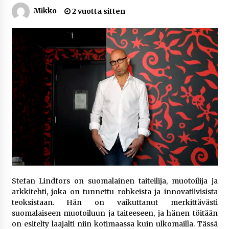
6 päivää sitten
Mikko
2 vuotta sitten
Netflix, YouTube, TikTok, pelit ja nettikasinot
osana samaa ilmiötä
1 viikko sitten
Jaakko Selin puoliso Simo – pitkä
rakkaustarina, elämäntyö ja ura
2 viikkoa sitten
Näin pikakasinot nopeuttavat kotiutuksia
modernin maksuteknologian avulla
2 viikkoa sitten
Nina Rung – rikollisuuden tutkija ja väkivallan
Stefan Lindfors on suomalainen taiteilija, muotoilija ja
ehkäisyn näkyvä ääni
arkkitehti, joka on tunnettu rohkeista ja innovatiivisista
2 viikkoa sitten
teoksistaan. Hän on vaikuttanut merkittävästi
suomalaiseen muotoiluun ja taiteeseen, ja hänen töitään
Pia Töyli – tapaus, joka jäi osaksi Suomen
on esitelty laajalti niin kotimaassa kuin ulkomailla. Tässä