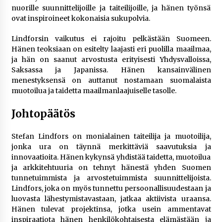
nuorille suunnittelijoille ja taiteilijoille, ja hänen työnsä
ovat inspiroineet kokonaisia sukupolvia.
Lindforsin vaikutus ei rajoitu pelkästään Suomeen.
Hänen teoksiaan on esitelty laajasti eri puolilla maailmaa,
ja hän on saanut arvostusta erityisesti Yhdysvalloissa,
Saksassa ja Japanissa. Hänen kansainvälinen
menestyksensä on auttanut nostamaan suomalaista
muotoilua ja taidetta maailmanlaajuiselle tasolle.
Johtopäätös
Stefan Lindfors on monialainen taiteilija ja muotoilija,
jonka ura on täynnä merkittäviä saavutuksia ja
innovaatioita. Hänen kykynsä yhdistää taidetta, muotoilua
ja arkkitehtuuria on tehnyt hänestä yhden Suomen
tunnetuimmista ja arvostetuimmista suunnittelijoista.
Lindfors, joka on myös tunnettu persoonallisuudestaan ja
luovasta lähestymistavastaan, jatkaa aktiivista uraansa.
Hänen tulevat projektinsa, jotka usein ammentavat
inspiraatiota hänen henkilökohtaisesta elämästään ja