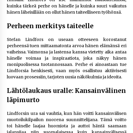
kuinka tärkeä perhe on hänelle ja kuinka suuri vaikutus
hänen läheisillään on ollut hänen taiteelliseen työhönsä.
Perheen merkitys taiteelle
Stefan Lindfors on useaan otteeseen korostanut
perheensä tuen mittaamatonta arvoa hänen elämänsä eri
vaiheissa. Vaimonsa ja lastensa kanssa vietetty aika antaa
hänelle voimaa ja inspiraatiota, joka näkyy hänen
monipuolisessa tuotannossaan. Perhe ei ainoastaan tue
Lindforsia henkisesti, vaan myös osallistuu aktiivisesti
luovaan prosessiin, tarjoten uusia näkökulmia ja ideoita.
Lähtölaukaus uralle: Kansainvälinen
läpimurto
Lindforsin ura sai vauhtia, kun hän voitti kansainvälisen
muotoilukilpailun nuorena suunnittelijana. Tämä voitto
toi hänelle laajaa huomiota ja auttoi häntä saamaan
jalansijaa niin suomalaisessa kuin kansainvälisessä