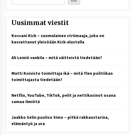
Etsi
Uusimmat viestit
Kossani Kick – suomalainen striimaaja, joka on
kasvattanut yleisöään Kick-alustalla
Ali Leiniö vankila – mitä väitteistä tiedetään?
Matti Koivisto toimittaja ikä – mitä Ylen politiikan
toimittajasta tiedetään?
Netflix, YouTube, TikTok, pelit ja nettikasinot osana
samaa ilmiötä
Jaakko Selin puoliso Simo – pitkä rakkaustarina,
elämäntyö ja ura