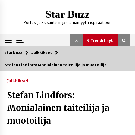
Siirry
sisältöön
Star Buzz
Porttisi julkkisuutisiin ja elämäntyyli-inspiraatioon
Trendit nyt
starbuzz
Julkkikset
Trendit nyt
Stefan Lindfors: Monialainen taiteilija ja muotoilija
Kossani Kick – suomalainen striimaaja, joka on
kasvattanut yleisöään Kick-alustalla
Julkkikset
2 päivää sitten
Stefan Lindfors:
Ali Leiniö vankila – mitä väitteistä tiedetään?
Monialainen taiteilija ja
5 päivää sitten
muotoilija
Matti Koivisto toimittaja ikä – mitä Ylen
politiikan toimittajasta tiedetään?