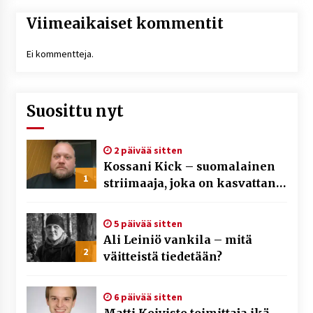
Viimeaikaiset kommentit
Ei kommentteja.
Suosittu nyt
2 päivää sitten
Kossani Kick – suomalainen
1
striimaaja, joka on kasvattanut
yleisöään Kick-alustalla
5 päivää sitten
Ali Leiniö vankila – mitä
2
väitteistä tiedetään?
6 päivää sitten
Matti Koivisto toimittaja ikä –