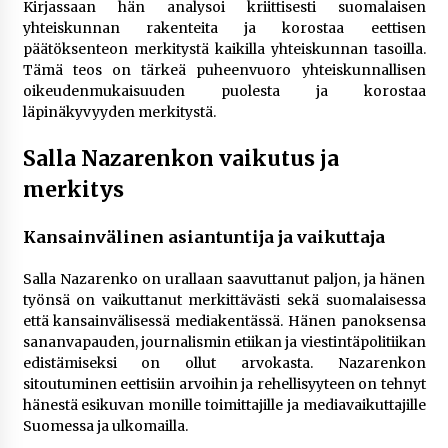
Kirjassaan hän analysoi kriittisesti suomalaisen
yhteiskunnan rakenteita ja korostaa eettisen
päätöksenteon merkitystä kaikilla yhteiskunnan tasoilla.
Tämä teos on tärkeä puheenvuoro yhteiskunnallisen
oikeudenmukaisuuden puolesta ja korostaa
läpinäkyvyyden merkitystä​.
Salla Nazarenkon vaikutus ja
merkitys
Kansainvälinen asiantuntija ja vaikuttaja
Salla Nazarenko on urallaan saavuttanut paljon, ja hänen
työnsä on vaikuttanut merkittävästi sekä suomalaisessa
että kansainvälisessä mediakentässä. Hänen panoksensa
sananvapauden, journalismin etiikan ja viestintäpolitiikan
edistämiseksi on ollut arvokasta. Nazarenkon
sitoutuminen eettisiin arvoihin ja rehellisyyteen on tehnyt
hänestä esikuvan monille toimittajille ja mediavaikuttajille
Suomessa ja ulkomailla.