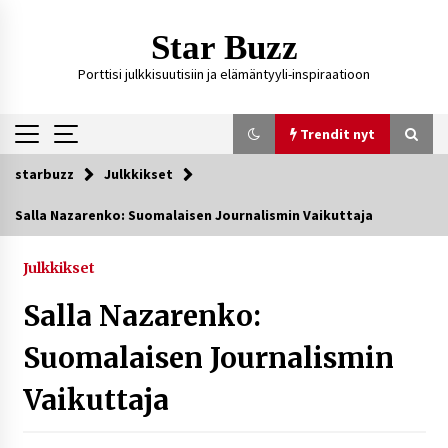
Siirry
sisältöön
Star Buzz
Porttisi julkkisuutisiin ja elämäntyyli-inspiraatioon
Trendit nyt
starbuzz
Julkkikset
Trendit nyt
Salla Nazarenko: Suomalaisen Journalismin Vaikuttaja
Kossani Kick – suomalainen striimaaja, joka on
kasvattanut yleisöään Kick-alustalla
Julkkikset
11 tuntia sitten
Salla Nazarenko:
Ali Leiniö vankila – mitä väitteistä tiedetään?
Suomalaisen Journalismin
3 päivää sitten
Vaikuttaja
Matti Koivisto toimittaja ikä – mitä Ylen
politiikan toimittajasta tiedetään?