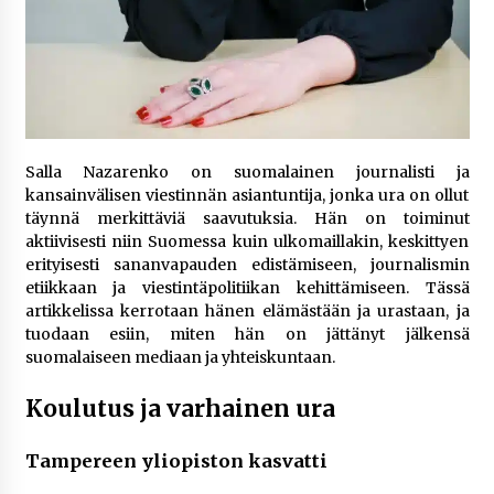
rikoshistoriaa
3 viikkoa sitten
Online-kasinoiden mobiilipelialustojen kehitys
– asiantuntijalausunto
3 viikkoa sitten
Salla Nazarenko on suomalainen journalisti ja
Uutisankkuri Jan Andersson vaimo – faktat ja
kansainvälisen viestinnän asiantuntija, jonka ura on ollut
huhut
täynnä merkittäviä saavutuksia. Hän on toiminut
3 viikkoa sitten
aktiivisesti niin Suomessa kuin ulkomaillakin, keskittyen
erityisesti sananvapauden edistämiseen, journalismin
etiikkaan ja viestintäpolitiikan kehittämiseen. Tässä
Pamela Anderson ikä, ura ja elämä
artikkelissa kerrotaan hänen elämästään ja urastaan, ja
4 viikkoa sitten
tuodaan esiin, miten hän on jättänyt jälkensä
suomalaiseen mediaan ja yhteiskuntaan.
10 euron talletuskasinot ja pikamaksut: mitä
Koulutus ja varhainen ura
suomalaisten pelaajien on hyvä tietää
4 viikkoa sitten
Tampereen yliopiston kasvatti