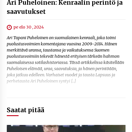
Ari Puheloinen: Kenraalin perintö ja
saavutukset
pe elo 30 , 2024
Ari Tapani Puheloinen on suomalainen kenraali, joka toimi
puolustusvoimien komentajana vuosina 2009–2014. Hänen
merkittävä uransa, taustansa ja vaikutuksensa Suomen
puolustusvoimiin tekevät hänestä erityisen tärkeän hahmon
suomalaisessa sotilashistoriassa. Tässä artikkelissa käsitellään
Puheloisen elämää, uraa, saavutuksia, ja hänen perintöään,
joka jatkuu edelleen. Varhaiset vuodet ja tausta Lapsuus ja
perhetausta Ari Puheloinen syntyi […]
Saatat pitää