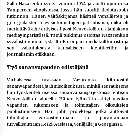
Salla Nazarenko syntyi vuonna 1974 ja aloitti opintonsa
Tampereen yliopistossa, jossa hän suoritti tiedotusopin
tutkinnon. Hänen väitöskirjansa käsitteli venäläisten ja
georgialaisten televisiotoimittajien patriotismia, mikä oli
merkittävä aihe erityisesti post-Neuvostoliiton ajanjakson
mediaympäristössä. Tämä tutkimus osoittaa Nazarenkon
syvällistä ymmärrystä Itä-Euroopan mediakulttuurista ja
sen vaikutuksesta kansalliseen identiteettiin ja
journalismin etiikkaan​.
Työ sananvapauden edistäjänä
Varhaisessa urassaan Nazarenko kiinnostui
sananvapaudesta ja ihmisoikeuksista, minkä seurauksena
hän työskenteli useissa sananvapausjärjestöissä entisen
Neuvostoliiton alueella. Hänen työnsä keskittyi median
vapauden tukemiseen ja toimittajien oikeuksien
puolustamiseen. Hän johti projekteja, jotka auttoivat
toimittajia verkostoitumaan ja parantamaan
turvallisuuttaan Keski-Aasiassa, Venäjällä ja Georgiassa​.