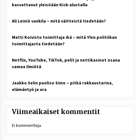
kasvattanut yleisöään Kick-alustalla
Ali Leiniö vankila – mitä väitteistä tiedetään?
Matti Koivisto toimittaja ikä – mitä Ylen politiikan
toimittajasta tiedetään?
Netflix, YouTube, TikTok, pelit ja nettikasinot osana
samaa ilmiötä
Jaakko Selin puoliso Simo – pitkä rakkaustarina,
elämäntyö ja ura
Viimeaikaiset kommentit
Ei kommentteja.