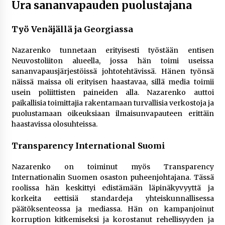
Ura sananvapauden puolustajana
Työ Venäjällä ja Georgiassa
Nazarenko tunnetaan erityisesti työstään entisen
Neuvostoliiton alueella, jossa hän toimi useissa
sananvapausjärjestöissä johtotehtävissä. Hänen työnsä
näissä maissa oli erityisen haastavaa, sillä media toimii
usein poliittisten paineiden alla. Nazarenko auttoi
paikallisia toimittajia rakentamaan turvallisia verkostoja ja
puolustamaan oikeuksiaan ilmaisunvapauteen erittäin
haastavissa olosuhteissa​.
Transparency International Suomi
Nazarenko on toiminut myös Transparency
Internationalin Suomen osaston puheenjohtajana. Tässä
roolissa hän keskittyi edistämään läpinäkyvyyttä ja
korkeita eettisiä standardeja yhteiskunnallisessa
päätöksenteossa ja mediassa. Hän on kampanjoinut
korruption kitkemiseksi ja korostanut rehellisyyden ja