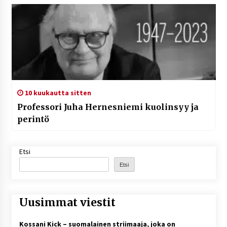
10 kuukautta sitten
Professori Juha Hernesniemi kuolinsyy ja
perintö
Etsi
Etsi
Uusimmat viestit
Kossani Kick – suomalainen striimaaja, joka on