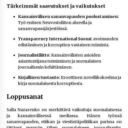
Tärkeimmät saavutukset ja vaikutukset
Kansainvälisen sananvapauden puolustaminen:
Työ entisen Neuvostoliiton alueella ja
sananvapausjärjestöissä.
Transparency International Suomi:
avoimuuden
edistäminen ja korruption vastainen toiminta.
Journalistiliitto:
Kansainvälisten asioiden
asiantuntijana toimiminen ja suomalaisen
journalismin kehittäminen.
Kirjallinen tuotanto:
Eroottinen novellikokoelma ja
kirja suomalaisesta korruptiosta.
Loppusanat
Salla Nazarenko on merkittävä vaikuttaja suomalaisessa
ja kansainvälisessä mediassa. Hänen työnsä
sananvapauden, etiikan ja viestintäpolitiikan parissa on
jättänyt pysyvän jäljen suomalaiseen journalismiin.