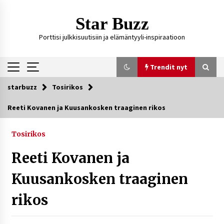
Siirry
sisältöön
Star Buzz
Porttisi julkkisuutisiin ja elämäntyyli-inspiraatioon
Trendit nyt
starbuzz
Tosirikos
Trendit nyt
Reeti Kovanen ja Kuusankosken traaginen rikos
Kossani Kick – suomalainen striimaaja, joka on
kasvattanut yleisöään Kick-alustalla
Tosirikos
2 päivää sitten
Reeti Kovanen ja
Ali Leiniö vankila – mitä väitteistä tiedetään?
Kuusankosken traaginen
5 päivää sitten
rikos
Matti Koivisto toimittaja ikä – mitä Ylen
politiikan toimittajasta tiedetään?