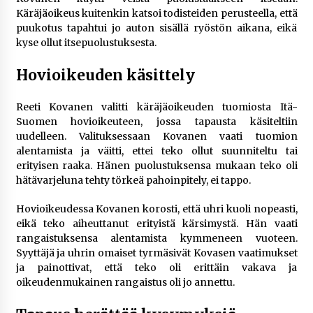
Käräjäoikeus kuitenkin katsoi todisteiden perusteella, että
puukotus tapahtui jo auton sisällä ryöstön aikana, eikä
kyse ollut itsepuolustuksesta.
Hovioikeuden käsittely
Reeti Kovanen valitti käräjäoikeuden tuomiosta Itä-
Suomen hovioikeuteen, jossa tapausta käsiteltiin
uudelleen. Valituksessaan Kovanen vaati tuomion
alentamista ja väitti, ettei teko ollut suunniteltu tai
erityisen raaka. Hänen puolustuksensa mukaan teko oli
hätävarjeluna tehty törkeä pahoinpitely, ei tappo.
Hovioikeudessa Kovanen korosti, että uhri kuoli nopeasti,
eikä teko aiheuttanut erityistä kärsimystä. Hän vaati
rangaistuksensa alentamista kymmeneen vuoteen.
Syyttäjä ja uhrin omaiset tyrmäsivät Kovasen vaatimukset
ja painottivat, että teko oli erittäin vakava ja
oikeudenmukainen rangaistus oli jo annettu.