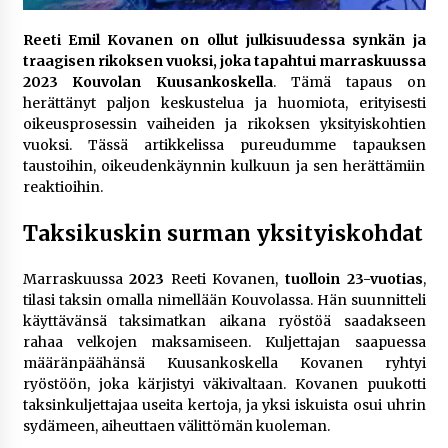
rikoshistoriaa
3 viikkoa sitten
Reeti Emil Kovanen on ollut julkisuudessa synkän ja
traagisen rikoksen vuoksi, joka tapahtui marraskuussa
Online-kasinoiden mobiilipelialustojen kehitys
2023 Kouvolan Kuusankoskella
. Tämä tapaus on
– asiantuntijalausunto
herättänyt paljon keskustelua ja huomiota, erityisesti
3 viikkoa sitten
oikeusprosessin vaiheiden ja rikoksen yksityiskohtien
vuoksi. Tässä artikkelissa pureudumme tapauksen
taustoihin, oikeudenkäynnin kulkuun ja sen herättämiin
Uutisankkuri Jan Andersson vaimo – faktat ja
reaktioihin.
huhut
4 viikkoa sitten
Taksikuskin surman yksityiskohdat
Pamela Anderson ikä, ura ja elämä
Marraskuussa
2023
Reeti Kovanen,
tuolloin 23-vuotias
,
4 viikkoa sitten
tilasi taksin omalla nimellään Kouvolassa. Hän suunnitteli
käyttävänsä taksimatkan aikana ryöstöä saadakseen
rahaa velkojen maksamiseen. Kuljettajan saapuessa
10 euron talletuskasinot ja pikamaksut: mitä
määränpäähänsä Kuusankoskella Kovanen ryhtyi
suomalaisten pelaajien on hyvä tietää
ryöstöön, joka kärjistyi väkivaltaan. Kovanen puukotti
1 kuukausi sitten
taksinkuljettajaa useita kertoja, ja yksi iskuista osui uhrin
sydämeen, aiheuttaen välittömän kuoleman.