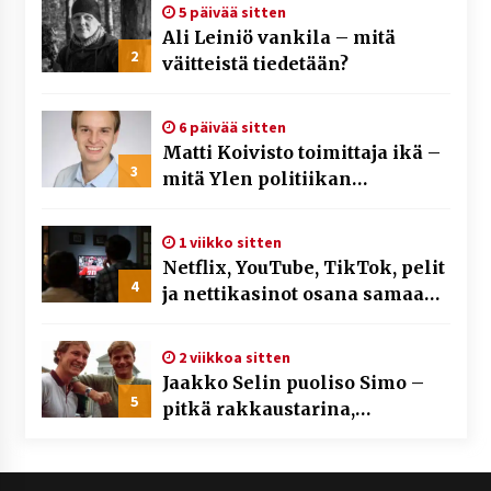
5 päivää sitten
Ali Leiniö vankila – mitä
2
väitteistä tiedetään?
6 päivää sitten
Matti Koivisto toimittaja ikä –
3
mitä Ylen politiikan
toimittajasta tiedetään?
1 viikko sitten
Netflix, YouTube, TikTok, pelit
4
ja nettikasinot osana samaa
ilmiötä
2 viikkoa sitten
Jaakko Selin puoliso Simo –
5
pitkä rakkaustarina,
elämäntyö ja ura