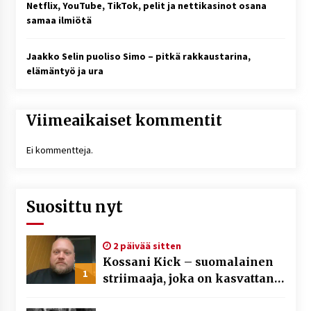
Netflix, YouTube, TikTok, pelit ja nettikasinot osana
samaa ilmiötä
Jaakko Selin puoliso Simo – pitkä rakkaustarina,
elämäntyö ja ura
Viimeaikaiset kommentit
Ei kommentteja.
Suosittu nyt
2 päivää sitten
Kossani Kick – suomalainen
1
striimaaja, joka on kasvattanut
yleisöään Kick-alustalla