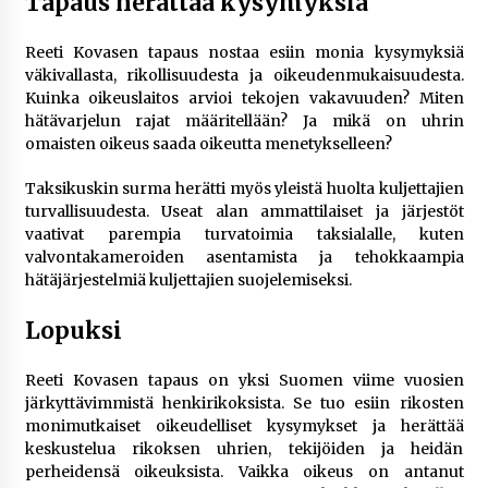
Tapaus herättää kysymyksiä
Reeti Kovasen tapaus nostaa esiin monia kysymyksiä
väkivallasta, rikollisuudesta ja oikeudenmukaisuudesta.
Kuinka oikeuslaitos arvioi tekojen vakavuuden? Miten
hätävarjelun rajat määritellään? Ja mikä on uhrin
omaisten oikeus saada oikeutta menetykselleen?
Taksikuskin surma herätti myös yleistä huolta kuljettajien
turvallisuudesta. Useat alan ammattilaiset ja järjestöt
vaativat parempia turvatoimia taksialalle, kuten
valvontakameroiden asentamista ja tehokkaampia
hätäjärjestelmiä kuljettajien suojelemiseksi.
Lopuksi
Reeti Kovasen tapaus on yksi Suomen viime vuosien
järkyttävimmistä henkirikoksista. Se tuo esiin rikosten
monimutkaiset oikeudelliset kysymykset ja herättää
keskustelua rikoksen uhrien, tekijöiden ja heidän
perheidensä oikeuksista. Vaikka oikeus on antanut