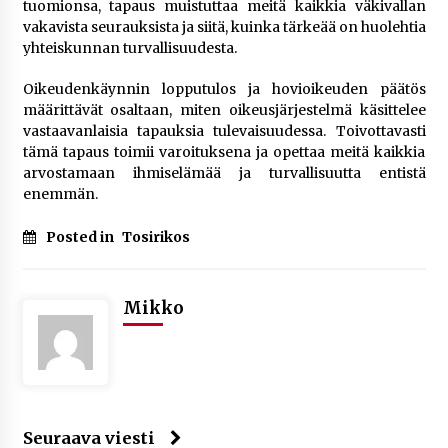
tuomionsa, tapaus muistuttaa meitä kaikkia väkivallan
vakavista seurauksista ja siitä, kuinka tärkeää on huolehtia
yhteiskunnan turvallisuudesta.
Oikeudenkäynnin lopputulos ja hovioikeuden päätös
määrittävät osaltaan, miten oikeusjärjestelmä käsittelee
vastaavanlaisia tapauksia tulevaisuudessa. Toivottavasti
tämä tapaus toimii varoituksena ja opettaa meitä kaikkia
arvostamaan ihmiselämää ja turvallisuutta entistä
enemmän.
Posted in
Tosirikos
Mikko
Seuraava viesti