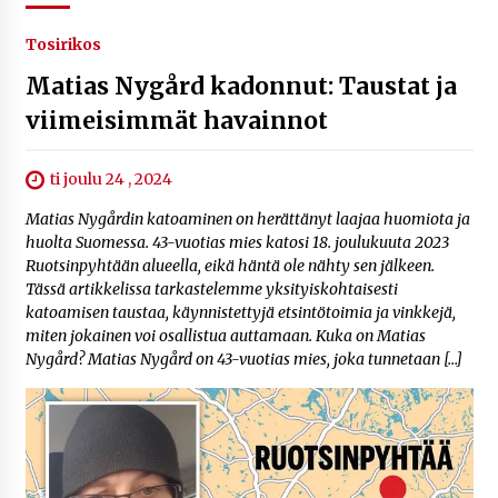
Tosirikos
Matias Nygård kadonnut: Taustat ja
viimeisimmät havainnot
ti joulu 24 , 2024
Matias Nygårdin katoaminen on herättänyt laajaa huomiota ja
huolta Suomessa. 43-vuotias mies katosi 18. joulukuuta 2023
Ruotsinpyhtään alueella, eikä häntä ole nähty sen jälkeen.
Tässä artikkelissa tarkastelemme yksityiskohtaisesti
katoamisen taustaa, käynnistettyjä etsintötoimia ja vinkkejä,
miten jokainen voi osallistua auttamaan. Kuka on Matias
Nygård? Matias Nygård on 43-vuotias mies, joka tunnetaan […]