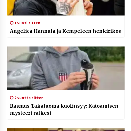
1 vuosi sitten
Angelica Hannula ja Kempeleen henkirikos
2 vuotta sitten
Rasmus Takaluoma kuolinsyy: Katoamisen
mysteeri ratkesi