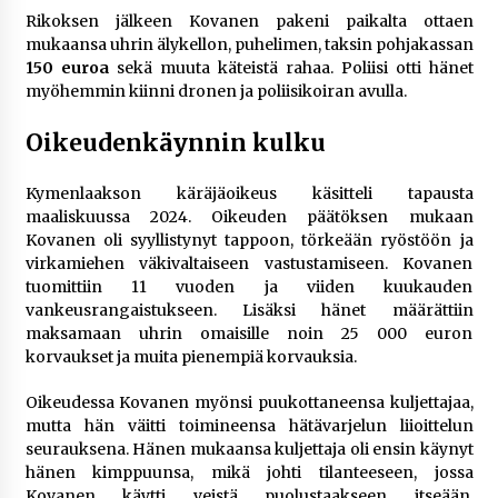
Rikoksen jälkeen Kovanen pakeni paikalta ottaen
mukaansa uhrin älykellon, puhelimen, taksin pohjakassan
150 euroa
sekä muuta käteistä rahaa. Poliisi otti hänet
myöhemmin kiinni dronen ja poliisikoiran avulla.
Oikeudenkäynnin kulku
Kymenlaakson käräjäoikeus käsitteli tapausta
maaliskuussa 2024. Oikeuden päätöksen mukaan
Kovanen oli syyllistynyt tappoon, törkeään ryöstöön ja
virkamiehen väkivaltaiseen vastustamiseen. Kovanen
tuomittiin 11 vuoden ja viiden kuukauden
vankeusrangaistukseen. Lisäksi hänet määrättiin
maksamaan uhrin omaisille noin 25 000 euron
korvaukset ja muita pienempiä korvauksia.
Oikeudessa Kovanen myönsi puukottaneensa kuljettajaa,
mutta hän väitti toimineensa hätävarjelun liioittelun
seurauksena. Hänen mukaansa kuljettaja oli ensin käynyt
hänen kimppuunsa, mikä johti tilanteeseen, jossa
Kovanen käytti veistä puolustaakseen itseään.