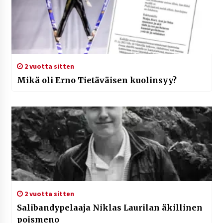
2 vuotta sitten
Mikä oli Erno Tietäväisen kuolinsyy?
2 vuotta sitten
Salibandypelaaja Niklas Laurilan äkillinen
poismeno