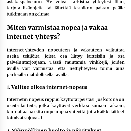
asiakaspalveluun. He voivat tarkistaa yhteytesi tilan,
tarjota lisäohjeita tai lähettää teknikon paikan päälle
tutkimaan ongelmaa.
Miten varmistaa nopea ja vakaa
internet-yhteys?
Internet-yhteyden nopeuteen ja vakauteen vaikuttaa
useita tekijöitä, joista osa liittyy laitteisiin ja osa
palveluntarjoajaan. Tässä muutamia vinkkejä, joiden
avulla voit varmistaa, että nettiyhteytesi toimii aina
parhaalla mahdollisella tavalla:
1. Valitse oikea internet-nopeus
Internetin nopeus riippuu käyttötarpeistasi. Jos kotona on
useita laitteita, jotka käyttävät verkkoa samaan aikaan,
kannattaa harkita nopeampaa yhteyttä, jotta kaikki laitteet
toimivat sujuvasti.
2. Säännöllinen huolto ja päivitykset