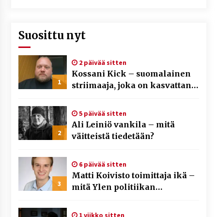
Suosittu nyt
2 päivää sitten
Kossani Kick – suomalainen
1
striimaaja, joka on kasvattanut
yleisöään Kick-alustalla
5 päivää sitten
Ali Leiniö vankila – mitä
2
väitteistä tiedetään?
6 päivää sitten
Matti Koivisto toimittaja ikä –
3
mitä Ylen politiikan
toimittajasta tiedetään?
1 viikko sitten