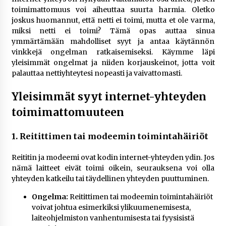
rikoshistoriaa
toimimattomuus voi aiheuttaa suurta harmia. Oletko
3 viikkoa sitten
joskus huomannut, että netti ei toimi, mutta et ole varma,
miksi netti ei toimi? Tämä opas auttaa sinua
Online-kasinoiden mobiilipelialustojen kehitys
ymmärtämään mahdolliset syyt ja antaa käytännön
– asiantuntijalausunto
vinkkejä ongelman ratkaisemiseksi. Käymme läpi
3 viikkoa sitten
yleisimmät ongelmat ja niiden korjauskeinot, jotta voit
palauttaa nettiyhteytesi nopeasti ja vaivattomasti.
Uutisankkuri Jan Andersson vaimo – faktat ja
Yleisimmät syyt internet-yhteyden
huhut
4 viikkoa sitten
toimimattomuuteen
Pamela Anderson ikä, ura ja elämä
1. Reitittimen tai modeemin toimintahäiriöt
4 viikkoa sitten
Reititin ja modeemi ovat kodin internet-yhteyden ydin. Jos
nämä laitteet eivät toimi oikein, seurauksena voi olla
10 euron talletuskasinot ja pikamaksut: mitä
yhteyden katkeilu tai täydellinen yhteyden puuttuminen.
suomalaisten pelaajien on hyvä tietää
Ongelma:
Reitittimen tai modeemin toimintahäiriöt
1 kuukausi sitten
voivat johtua esimerkiksi ylikuumenemisesta,
laiteohjelmiston vanhentumisesta tai fyysisistä