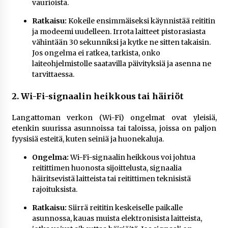
vaurioista.
Ratkaisu:
Kokeile ensimmäiseksi käynnistää reititin
ja modeemi uudelleen. Irrota laitteet pistorasiasta
vähintään 30 sekunniksi ja kytke ne sitten takaisin.
Jos ongelma ei ratkea, tarkista, onko
laiteohjelmistolle saatavilla päivityksiä ja asenna ne
tarvittaessa.
2. Wi-Fi-signaalin heikkous tai häiriöt
Langattoman verkon (Wi-Fi) ongelmat ovat yleisiä,
etenkin suurissa asunnoissa tai taloissa, joissa on paljon
fyysisiä esteitä, kuten seiniä ja huonekaluja.
Ongelma:
Wi-Fi-signaalin heikkous voi johtua
reitittimen huonosta sijoittelusta, signaalia
häiritsevistä laitteista tai reitittimen teknisistä
rajoituksista.
Ratkaisu:
Siirrä reititin keskeiselle paikalle
asunnossa, kauas muista elektronisista laitteista,