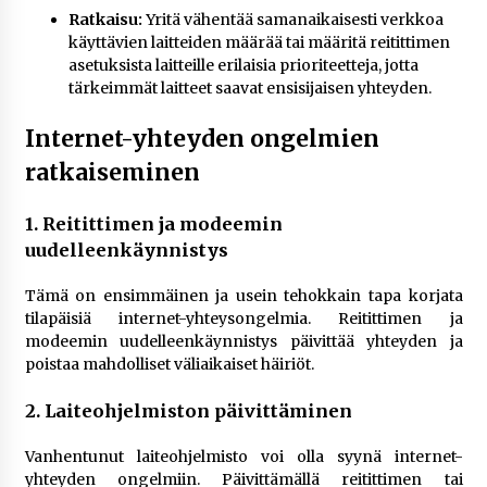
Ratkaisu:
Yritä vähentää samanaikaisesti verkkoa
käyttävien laitteiden määrää tai määritä reitittimen
asetuksista laitteille erilaisia prioriteetteja, jotta
tärkeimmät laitteet saavat ensisijaisen yhteyden.
Internet-yhteyden ongelmien
ratkaiseminen
1. Reitittimen ja modeemin
uudelleenkäynnistys
Tämä on ensimmäinen ja usein tehokkain tapa korjata
tilapäisiä internet-yhteysongelmia. Reitittimen ja
modeemin uudelleenkäynnistys päivittää yhteyden ja
poistaa mahdolliset väliaikaiset häiriöt.
2. Laiteohjelmiston päivittäminen
Vanhentunut laiteohjelmisto voi olla syynä internet-
yhteyden ongelmiin. Päivittämällä reitittimen tai