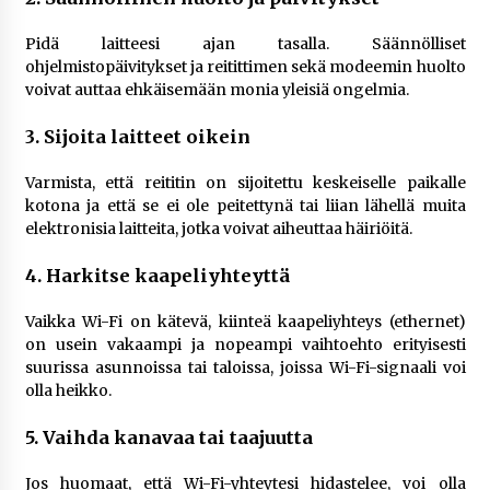
Pidä laitteesi ajan tasalla. Säännölliset
ohjelmistopäivitykset ja reitittimen sekä modeemin huolto
voivat auttaa ehkäisemään monia yleisiä ongelmia.
3. Sijoita laitteet oikein
Varmista, että reititin on sijoitettu keskeiselle paikalle
kotona ja että se ei ole peitettynä tai liian lähellä muita
elektronisia laitteita, jotka voivat aiheuttaa häiriöitä.
4. Harkitse kaapeliyhteyttä
Vaikka Wi-Fi on kätevä, kiinteä kaapeliyhteys (ethernet)
on usein vakaampi ja nopeampi vaihtoehto erityisesti
suurissa asunnoissa tai taloissa, joissa Wi-Fi-signaali voi
olla heikko.
5. Vaihda kanavaa tai taajuutta
Jos huomaat, että Wi-Fi-yhteytesi hidastelee, voi olla