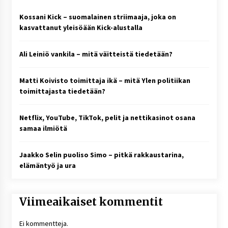
Kossani Kick – suomalainen striimaaja, joka on
kasvattanut yleisöään Kick-alustalla
Ali Leiniö vankila – mitä väitteistä tiedetään?
Matti Koivisto toimittaja ikä – mitä Ylen politiikan
toimittajasta tiedetään?
Netflix, YouTube, TikTok, pelit ja nettikasinot osana
samaa ilmiötä
Jaakko Selin puoliso Simo – pitkä rakkaustarina,
elämäntyö ja ura
Viimeaikaiset kommentit
Ei kommentteja.