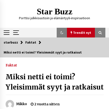
Siirry
sisältöön
Star Buzz
Porttisi julkkisuutisiin ja elämäntyyli-inspiraatioon
Trendit nyt
starbuzz
Faktat
Trendit nyt
Miksi netti ei toimi? Yleisimmät syyt ja ratkaisut
Kossani Kick – suomalainen striimaaja, joka on
kasvattanut yleisöään Kick-alustalla
Faktat
2 päivää sitten
Miksi netti ei toimi?
Ali Leiniö vankila – mitä väitteistä tiedetään?
Yleisimmät syyt ja ratkaisut
5 päivää sitten
Mikko
2 vuotta sitten
Matti Koivisto toimittaja ikä – mitä Ylen
politiikan toimittajasta tiedetään?