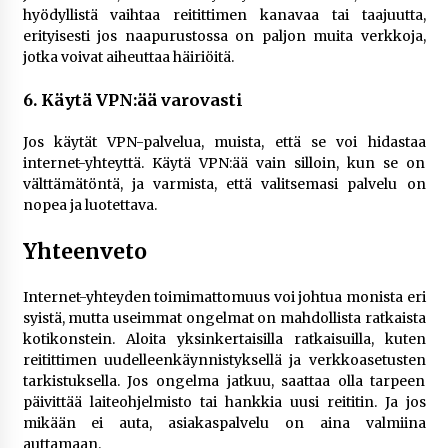
hyödyllistä vaihtaa reitittimen kanavaa tai taajuutta,
erityisesti jos naapurustossa on paljon muita verkkoja,
jotka voivat aiheuttaa häiriöitä.
6. Käytä VPN:ää varovasti
Jos käytät VPN-palvelua, muista, että se voi hidastaa
internet-yhteyttä. Käytä VPN:ää vain silloin, kun se on
välttämätöntä, ja varmista, että valitsemasi palvelu on
nopea ja luotettava.
Yhteenveto
Internet-yhteyden toimimattomuus voi johtua monista eri
syistä, mutta useimmat ongelmat on mahdollista ratkaista
kotikonstein. Aloita yksinkertaisilla ratkaisuilla, kuten
reitittimen uudelleenkäynnistyksellä ja verkkoasetusten
tarkistuksella. Jos ongelma jatkuu, saattaa olla tarpeen
päivittää laiteohjelmisto tai hankkia uusi reititin. Ja jos
mikään ei auta, asiakaspalvelu on aina valmiina
auttamaan.