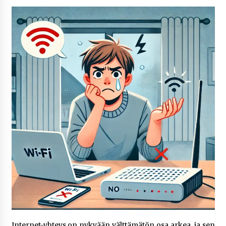
6 päivää sitten
Netflix, YouTube, TikTok, pelit ja nettikasinot
osana samaa ilmiötä
1 viikko sitten
Jaakko Selin puoliso Simo – pitkä
rakkaustarina, elämäntyö ja ura
2 viikkoa sitten
Näin pikakasinot nopeuttavat kotiutuksia
modernin maksuteknologian avulla
2 viikkoa sitten
Nina Rung – rikollisuuden tutkija ja väkivallan
ehkäisyn näkyvä ääni
2 viikkoa sitten
Pia Töyli – tapaus, joka jäi osaksi Suomen
Internet-yhteys on nykyään välttämätön osa arkea, ja sen