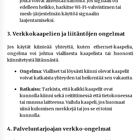
jotka voivat aiheuttaa häiriöitä. Jos signaali on
edelleen heikko, harkitse Wi-Fi-vahvistimen tai
mesh-järjestelmän käyttöä signaalin
laajentamiseksi.
3. Verkkokaapelien ja liitäntöjen ongelmat
Jos käytät kiinteää yhteyttä, kuten ethernet-kaapelia,
ongelma voi johtua viallisesta kaapelista tai huonosti
kiinnitetystä liitännästä.
Ongelma:
Vialliset tai löysästi kiinni olevat kaapelit
voivat katkaista yhteyden tai heikentää sen vakautta.
Ratkaisu:
Tarkista, että kaikki kaapelit ovat
kunnolla kiinni sekä reitittimessä että tietokoneessa
tai muussa laitteessa. Vaihda kaapeli, jos huomaat
siinä kulumisen merkkejä tai jos se ei toimi
kunnolla.
4. Palveluntarjoajan verkko-ongelmat