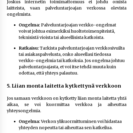
Joskus internetin toimimattomuus ei johdu omista
laitteista, vaan palveluntarjoajan verkossa olevista
ongelmista.
Ongelma:
Palveluntarjoajan verkko-ongelmat
voivat johtua esimerkiksi huoltotoimenpiteistä,
teknisistä vioista tai alueellisista katkoista.
Ratkaisu:
Tarkista palveluntarjoajan verkkosivuilta
tai asiakaspalvelusta, onko alueellasi tiedossa
verkko-ongelmia tai katkoksia. Jos ongelma johtuu
palveluntarjoajasta, et voi itse tehdä muuta kuin
odottaa, että yhteys palautuu.
5. Liian monta laitetta kytkettynä verkkoon
Jos samaan verkkoon on kytketty liian monta laitetta yhtä
aikaa, se voi kuormittaa verkkoa ja aiheuttaa
yhteysongelmia.
Ongelma:
Verkon ylikuormittuminen voi hidastaa
yhteyden nopeutta tai aiheuttaa sen katkeilua.