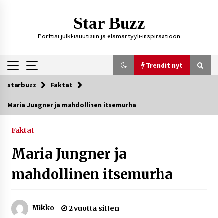
Siirry
sisältöön
Star Buzz
Porttisi julkkisuutisiin ja elämäntyyli-inspiraatioon
Trendit nyt
starbuzz
Faktat
Trendit nyt
Maria Jungner ja mahdollinen itsemurha
Kossani Kick – suomalainen striimaaja, joka on
kasvattanut yleisöään Kick-alustalla
Faktat
2 päivää sitten
Maria Jungner ja
Ali Leiniö vankila – mitä väitteistä tiedetään?
mahdollinen itsemurha
5 päivää sitten
Mikko
2 vuotta sitten
Matti Koivisto toimittaja ikä – mitä Ylen
politiikan toimittajasta tiedetään?