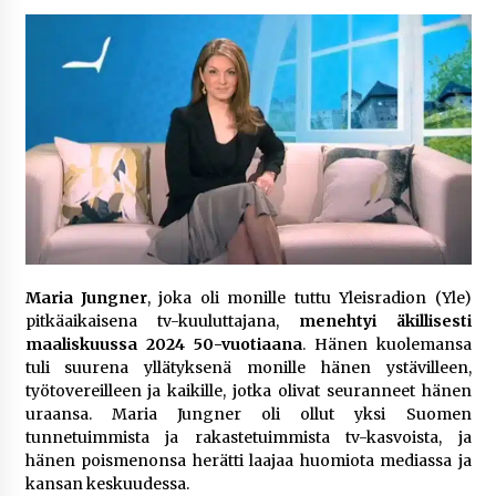
6 päivää sitten
Netflix, YouTube, TikTok, pelit ja nettikasinot
osana samaa ilmiötä
1 viikko sitten
Jaakko Selin puoliso Simo – pitkä
rakkaustarina, elämäntyö ja ura
2 viikkoa sitten
Näin pikakasinot nopeuttavat kotiutuksia
Maria Jungner
, joka oli monille tuttu Yleisradion (Yle)
modernin maksuteknologian avulla
pitkäaikaisena tv-kuuluttajana,
menehtyi äkillisesti
2 viikkoa sitten
maaliskuussa 2024 50-vuotiaana
. Hänen kuolemansa
tuli suurena yllätyksenä monille hänen ystävilleen,
Nina Rung – rikollisuuden tutkija ja väkivallan
työtovereilleen ja kaikille, jotka olivat seuranneet hänen
ehkäisyn näkyvä ääni
uraansa. Maria Jungner oli ollut yksi Suomen
2 viikkoa sitten
tunnetuimmista ja rakastetuimmista tv-kasvoista, ja
hänen poismenonsa herätti laajaa huomiota mediassa ja
kansan keskuudessa.
Pia Töyli – tapaus, joka jäi osaksi Suomen