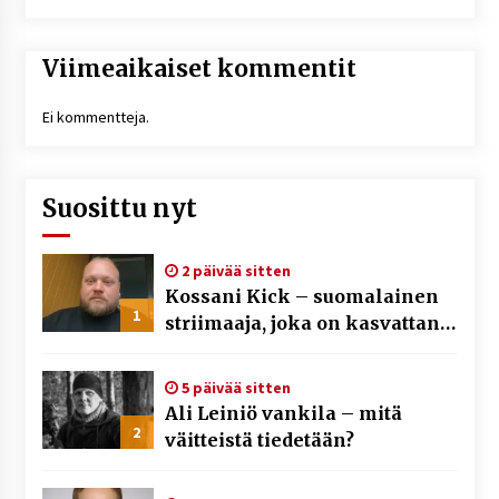
Viimeaikaiset kommentit
Ei kommentteja.
Suosittu nyt
2 päivää sitten
Kossani Kick – suomalainen
1
striimaaja, joka on kasvattanut
yleisöään Kick-alustalla
5 päivää sitten
Ali Leiniö vankila – mitä
2
väitteistä tiedetään?