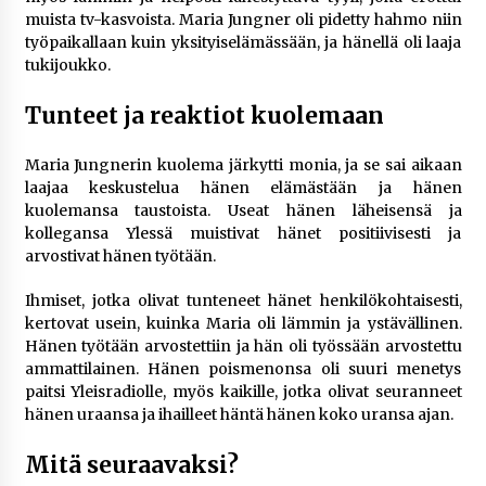
muista tv-kasvoista. Maria Jungner oli pidetty hahmo niin
työpaikallaan kuin yksityiselämässään, ja hänellä oli laaja
tukijoukko.
Tunteet ja reaktiot kuolemaan
Maria Jungnerin kuolema järkytti monia, ja se sai aikaan
laajaa keskustelua hänen elämästään ja hänen
kuolemansa taustoista. Useat hänen läheisensä ja
kollegansa Ylessä muistivat hänet positiivisesti ja
arvostivat hänen työtään.
Ihmiset, jotka olivat tunteneet hänet henkilökohtaisesti,
kertovat usein, kuinka Maria oli lämmin ja ystävällinen.
Hänen työtään arvostettiin ja hän oli työssään arvostettu
ammattilainen. Hänen poismenonsa oli suuri menetys
paitsi Yleisradiolle, myös kaikille, jotka olivat seuranneet
hänen uraansa ja ihailleet häntä hänen koko uransa ajan.
Mitä seuraavaksi?