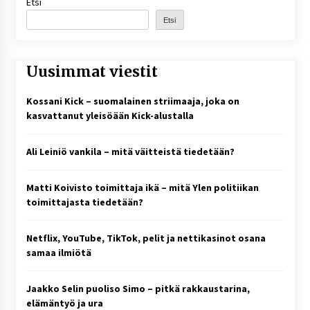
Etsi
Etsi
Uusimmat viestit
Kossani Kick – suomalainen striimaaja, joka on
kasvattanut yleisöään Kick-alustalla
Ali Leiniö vankila – mitä väitteistä tiedetään?
Matti Koivisto toimittaja ikä – mitä Ylen politiikan
toimittajasta tiedetään?
Netflix, YouTube, TikTok, pelit ja nettikasinot osana
samaa ilmiötä
Jaakko Selin puoliso Simo – pitkä rakkaustarina,
elämäntyö ja ura