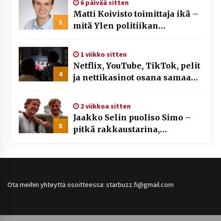
6 päivää sitten
Matti Koivisto toimittaja ikä –
3
mitä Ylen politiikan
toimittajasta tiedetään?
1 viikko sitten
Netflix, YouTube, TikTok, pelit
4
ja nettikasinot osana samaa
ilmiötä
2 viikkoa sitten
Jaakko Selin puoliso Simo –
5
pitkä rakkaustarina,
elämäntyö ja ura
Ota meihin yhteyttä osoitteessa: starbuzz.fi@gmail.com