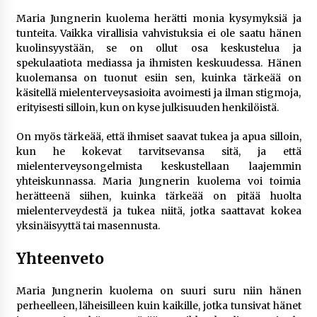
Maria Jungnerin kuolema herätti monia kysymyksiä ja
tunteita. Vaikka virallisia vahvistuksia ei ole saatu hänen
kuolinsyystään, se on ollut osa keskustelua ja
spekulaatiota mediassa ja ihmisten keskuudessa. Hänen
kuolemansa on tuonut esiin sen, kuinka tärkeää on
käsitellä mielenterveysasioita avoimesti ja ilman stigmoja,
erityisesti silloin, kun on kyse julkisuuden henkilöistä.
On myös tärkeää, että ihmiset saavat tukea ja apua silloin,
kun he kokevat tarvitsevansa sitä, ja että
mielenterveysongelmista keskustellaan laajemmin
yhteiskunnassa. Maria Jungnerin kuolema voi toimia
herätteenä siihen, kuinka tärkeää on pitää huolta
mielenterveydestä ja tukea niitä, jotka saattavat kokea
yksinäisyyttä tai masennusta.
Yhteenveto
Maria Jungnerin kuolema on suuri suru niin hänen
perheelleen, läheisilleen kuin kaikille, jotka tunsivat hänet