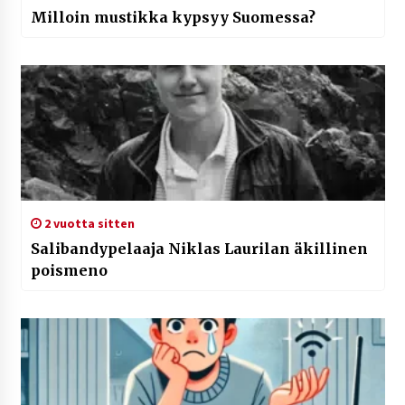
Milloin mustikka kypsyy Suomessa?
2 vuotta sitten
Salibandypelaaja Niklas Laurilan äkillinen
poismeno