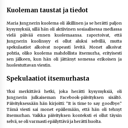
rikoshistoriaa
3 viikkoa sitten
Kuoleman taustat ja tiedot
Online-kasinoiden mobiilipelialustojen kehitys
Maria Jungnerin kuolema oli äkillinen ja se herätti paljon
– asiantuntijalausunto
kysymyksiä, sillä hän oli aktiivinen sosiaalisessa mediassa
3 viikkoa sitten
vielä päivää ennen kuolemaansa. raportoivat, että
Jungnerin kuolinsyy ei ollut aluksi selvillä, mutta
spekulaatiot alkoivat nopeasti levitä. Monet alkoivat
Uutisankkuri Jan Andersson vaimo – faktat ja
pohtia, oliko kuolema mahdollista itsemurha, erityisesti
huhut
sen jälkeen, kun hän oli jättänyt somessa erikoisen ja
4 viikkoa sitten
huolestuttavan viestin.
Pamela Anderson ikä, ura ja elämä
Spekulaatiot itsemurhasta
4 viikkoa sitten
Yksi merkittävä hetki, joka herätti kysymyksiä, oli
Jungnerin julkaiseman Facebook-päivityksen sisältö.
10 euron talletuskasinot ja pikamaksut: mitä
Päivityksessään hän kirjoitti: ”It is time to say goodbye.”
suomalaisten pelaajien on hyvä tietää
Tämä viesti sai monet epäilemään, että hän oli tehnyt
1 kuukausi sitten
itsemurhan. Vaikka päivityksen konteksti ei ollut täysin
selvä, se oli varmasti epäilyttävä ja herätti huolta.