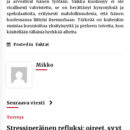
ja arvostivat hänen työtään. Vaikka kuolinsyy ei ole
virallisesti vahvistettu, se on herättänyt kysymyksiä ja
spekulaatioita, erityisesti mahdollisuudesta, että hänen
kuolemansa liittyisi itsemurhaan. Tärkeää on kuitenkin
muistaa kunnioittaa yksityisyyttä ja perheen toiveita, kun
käsitellään tällaisia herkkää aiheita.
Posted in
Faktat
Mikko
Seuraava viesti
Terveys
Stressiperäinen refluksi: oireet, syyt