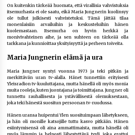
On kuitenkin tärkeää huomata, että virallisia vahvistuksia
itsemurhasta ei ole saatu, eikä Maria Jungnerin kuolinsyy
ole tullut julkisesti vahvistetuksi. Tämä jättää tilaa
monenlaisiin arvailuihin ja keskusteluihin hänen
kuolemastaan. Itsemurha on hyvin herkkä ja
monivivahteinen aihe, ja sen suhteen on tärkeää olla
tarkkana ja kunnioittaa yksityisyyttä ja perheen toiveita.
Maria Jungnerin elämä ja ura
Maria Jungner syntyi vuonna 1973 ja teki pitkän ja
merkittävän uran tv-alalla. Hänet tunnettiin erityisesti
Yleisradion tv-kuuluttajana, mutta hänellä oli myös monia
muita rooleja, kuten juontajana ja toimittajana. Jungner oli
tunnettu rauhallisesta ja ystävällisestä olemuksestaan,
joka teki hänestä suositun persoonan tv-ruudussa.
Hänen uransa huipentui Ylen suosituimpaan lähetykseen,
ja hän oli monille katsojille tuttu kasvo pitkään. Hänen
esiintymisensä oli aina ammattimaista, mutta hänellä oli
myös lämmin ja helposti lähestyttävä tyyli, joka erottui