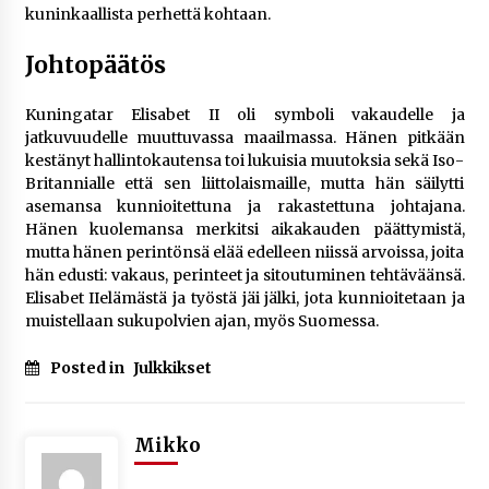
kuninkaallista perhettä kohtaan.
Johtopäätös
Kuningatar Elisabet II oli symboli vakaudelle ja
jatkuvuudelle muuttuvassa maailmassa. Hänen pitkään
kestänyt hallintokautensa toi lukuisia muutoksia sekä Iso-
Britannialle että sen liittolaismaille, mutta hän säilytti
asemansa kunnioitettuna ja rakastettuna johtajana.
Hänen kuolemansa merkitsi aikakauden päättymistä,
mutta hänen perintönsä elää edelleen niissä arvoissa, joita
hän edusti: vakaus, perinteet ja sitoutuminen tehtäväänsä.
Elisabet IIelämästä ja työstä jäi jälki, jota kunnioitetaan ja
muistellaan sukupolvien ajan, myös Suomessa.
Posted in
Julkkikset
Mikko