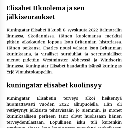
Elisabet IIkuolema ja sen
jälkiseuraukset
Kuningatar Elisabet II kuoli 8. syyskuuta 2022 Balmoralin
linnassa, Skotlannissa. Hänen kuolemansa merkitsi
pitkän aikakauden loppua Ison-Britannian historiassa.
Hänen poikansa Charles nousi valtaan Ison-Britannian
kuninkaana, ja viralliset surujuhlat ja seremonialliset
menot pidettiin Westminster Abbeyssä ja Windsorin
linnassa. Kuningatar Elisabet haudattiin isänsä kuningas
Yrjö VImuistokappeliin.
kuningatar elisabet kuolinsyy
Kuningatar Elisabetin terveys alkoi heikentyä
huomattavasti vuoden 2022 alkupuolella. Hän oli
vetäytynyt julkisista tehtävistään jo aiemmin, ja monet
kuninkaallisen perheen fanit olivat huolissaan hänen
terveydentilastaan. Lopullinen isku tuli kuitenkin