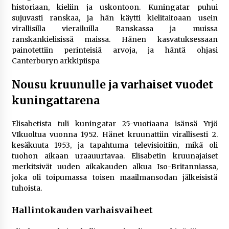
historiaan, kieliin ja uskontoon. Kuningatar puhui
sujuvasti ranskaa, ja hän käytti kielitaitoaan usein
virallisilla vierailuilla Ranskassa ja muissa
ranskankielisissä maissa. Hänen kasvatuksessaan
painotettiin perinteisiä arvoja, ja häntä ohjasi
Canterburyn arkkipiispa
Nousu kruunulle ja varhaiset vuodet
kuningattarena
Elisabetista tuli kuningatar 25-vuotiaana isänsä Yrjö
VIkuoltua vuonna 1952. Hänet kruunattiin virallisesti 2.
kesäkuuta 1953, ja tapahtuma televisioitiin, mikä oli
tuohon aikaan uraauurtavaa. Elisabetin kruunajaiset
merkitsivät uuden aikakauden alkua Iso-Britanniassa,
joka oli toipumassa toisen maailmansodan jälkeisistä
tuhoista.
Hallintokauden varhaisvaiheet