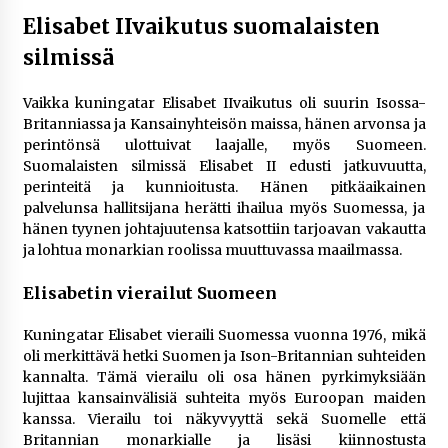
Elisabet IIvaikutus suomalaisten
silmissä
Vaikka kuningatar Elisabet IIvaikutus oli suurin Isossa-
Britanniassa ja Kansainyhteisön maissa, hänen arvonsa ja
perintönsä ulottuivat laajalle, myös Suomeen.
Suomalaisten silmissä Elisabet II edusti jatkuvuutta,
perinteitä ja kunnioitusta. Hänen pitkäaikainen
palvelunsa hallitsijana herätti ihailua myös Suomessa, ja
hänen tyynen johtajuutensa katsottiin tarjoavan vakautta
ja lohtua monarkian roolissa muuttuvassa maailmassa.
Elisabetin vierailut Suomeen
Kuningatar Elisabet vieraili Suomessa vuonna 1976, mikä
oli merkittävä hetki Suomen ja Ison-Britannian suhteiden
kannalta. Tämä vierailu oli osa hänen pyrkimyksiään
lujittaa kansainvälisiä suhteita myös Euroopan maiden
kanssa. Vierailu toi näkyvyyttä sekä Suomelle että
Britannian monarkialle ja lisäsi kiinnostusta