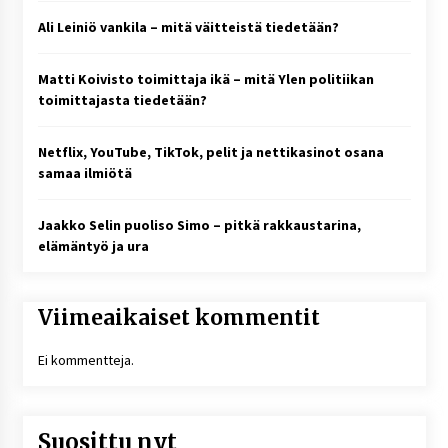
Ali Leiniö vankila – mitä väitteistä tiedetään?
Matti Koivisto toimittaja ikä – mitä Ylen politiikan
toimittajasta tiedetään?
Netflix, YouTube, TikTok, pelit ja nettikasinot osana
samaa ilmiötä
Jaakko Selin puoliso Simo – pitkä rakkaustarina,
elämäntyö ja ura
Viimeaikaiset kommentit
Ei kommentteja.
Suosittu nyt