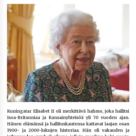
5 päivää sitten
Netflix, YouTube, TikTok, pelit ja nettikasinot
osana samaa ilmiötä
1 viikko sitten
Jaakko Selin puoliso Simo – pitkä
rakkaustarina, elämäntyö ja ura
1 viikko sitten
Näin pikakasinot nopeuttavat kotiutuksia
modernin maksuteknologian avulla
2 viikkoa sitten
Nina Rung – rikollisuuden tutkija ja väkivallan
ehkäisyn näkyvä ääni
Kuningatar Elisabet II oli merkittävä hahmo, joka hallitsi
2 viikkoa sitten
Isoa-Britanniaa ja Kansainyhteisöä yli 70 vuoden ajan.
Hänen elämänsä ja hallituskautensa kattavat laajan osan
1900- ja 2000-lukujen historiaa. Hän oli vakauden ja
Pia Töyli – tapaus, joka jäi osaksi Suomen