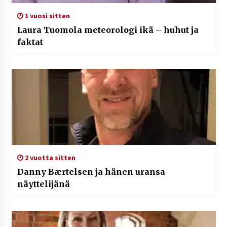
1 vuosi sitten
Laura Tuomola meteorologi ikä – huhut ja
faktat
2 vuotta sitten
Danny Bærtelsen ja hänen uransa
näyttelijänä