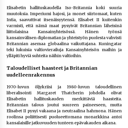
Elisabetin hallituskaudella Iso-Britannia koki suuria
muutoksia. Imperiumi hajosi, ja monet siirtomaat, kuten
Intia, saavuttivat itsenäisyytensä. Elisabet II kuitenkin
varmisti, että nämä maat pysyivät Britannian läheisinä
liittolaisina Kansainyhteisössä. Hänen työnsä
kansainvälisen diplomatian ja yhteistyön puolesta vahvisti
Britannian asemaa globaalina vaikuttajana. Kuningatar
teki lukuisia valtiovierailuja Kansainyhteisön maihin ja
ylläpiti hyviä suhteita näihin valtioihin​.
Taloudelliset haasteet ja Britannian
uudelleenrakennus
1970-luvun öljykriisi ja 1980-luvun taloudellinen
liberalisointi Margaret Thatcherin johdolla olivat
Elisabetin hallituskauden merkittäviä haasteita.
Britannian talous joutui suureen paineeseen, mutta
Elisabet II pysyi vakaana ja neutraalina hahmona. Hänen
roolinsa poliittisesti puolueettomana monarkkina antoi
kansalaisille jatkuvuuden tunteen epävakauden aikana.