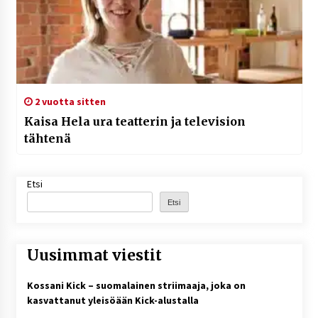
2 vuotta sitten
Kaisa Hela ura teatterin ja television
tähtenä
Etsi
Etsi
Uusimmat viestit
Kossani Kick – suomalainen striimaaja, joka on
kasvattanut yleisöään Kick-alustalla