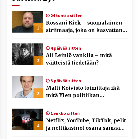
24 tuntia sitten
Kossani Kick – suomalainen
1
striimaaja, joka on kasvattanut
yleisöään Kick-alustalla
4 päivää sitten
Ali Leiniö vankila – mitä
2
väitteistä tiedetään?
5 päivää sitten
Matti Koivisto toimittaja ikä –
3
mitä Ylen politiikan
toimittajasta tiedetään?
1 viikko sitten
Netflix, YouTube, TikTok, pelit
4
ja nettikasinot osana samaa
ilmiötä