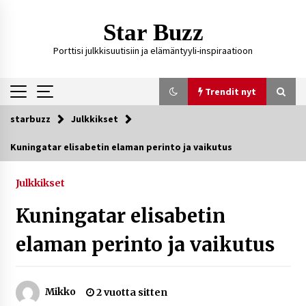
Siirry
sisältöön
Star Buzz
Porttisi julkkisuutisiin ja elämäntyyli-inspiraatioon
Trendit nyt
starbuzz
Julkkikset
Trendit nyt
Kuningatar elisabetin elaman perinto ja vaikutus
Kossani Kick – suomalainen striimaaja, joka on
kasvattanut yleisöään Kick-alustalla
Julkkikset
24 tuntia sitten
Kuningatar elisabetin
Ali Leiniö vankila – mitä väitteistä tiedetään?
elaman perinto ja vaikutus
4 päivää sitten
Mikko
2 vuotta sitten
Matti Koivisto toimittaja ikä – mitä Ylen
politiikan toimittajasta tiedetään?