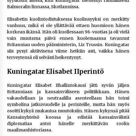
syyskuun alussa, kun kuningatar menehtyi rauhallisesti
Balmoralin linnassa, Skotlannissa.
Elisabetin kuolintodistuksessa kuolinsyyksi on merkitty
vanhuus, mikä ei ole yllättävää ottaen huomioon hänen
korkean ikänsä. Hän oli kuollessaan 96-vuotias ja oli vielä
vain muutama päivä ennen kuolemaansa tavannut
Britannian uuden pääministerin, Liz Trussin. Kuningatar
siis pysyi aktiivisena viime hetkiin asti, vaikka hänen
terveytensä oli selvästi heikentynyt​.
Kuningatar Elisabet IIperintö
Kuningatar Elisabet IIhallintokausi jätti syvän jäljen
Britanniaan ja kansainväliseen politiikkaan. Hänen
vakaudellaan ja neutraalilla asenteellaan hän toimi
symbolina jatkuvuudelle ja perinteille, mutta hän myös
osoitti kykyä mukautua muutoksiin. Hänen kykynsä pitää
Kansainyhteisö koossa ja edistää kansainvälistä
diplomatiaa antoi hänelle merkittävän roolin
maailmanhistoriassa.