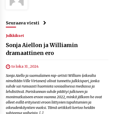
Seuraava viesti
Julkkikset
Sonja Aiellon ja Williamin
dramaattinen ero
to loka 31 , 2024
Sonja Aiello ja suomalainen rap-artisti William (oikealta
nimeltään Ville Virtanen) olivat tunnettu julkkispari, jonka
suhde sai runsaasti huomiota sosiaalisessa mediassa ja
lehdistössä. Pariskunnan suhde päättyi julkiseen ja
monimutkaiseen eroon vuonna 2022, minkä jälkeen he ovat
olleet esillä erityisesti eroon liittyvien tapahtumien ja
oikeudenkäyntien vuoksi. Tämä artikkeli kertoo heidän
suhteensa vaiheista, […]