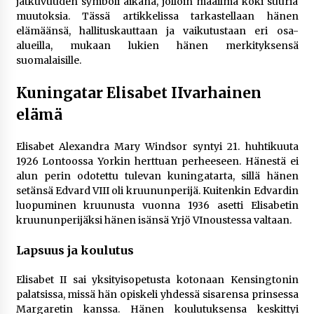
jatkuvuuden symboli aikana, jolloin maailma koki suuria
rikoshistoriaa
muutoksia. Tässä artikkelissa tarkastellaan hänen
3 viikkoa sitten
elämäänsä, hallituskauttaan ja vaikutustaan eri osa-
alueilla, mukaan lukien hänen merkityksensä
Online-kasinoiden mobiilipelialustojen kehitys
suomalaisille.
– asiantuntijalausunto
3 viikkoa sitten
Kuningatar Elisabet IIvarhainen
elämä
Uutisankkuri Jan Andersson vaimo – faktat ja
huhut
3 viikkoa sitten
Elisabet Alexandra Mary Windsor syntyi 21. huhtikuuta
1926 Lontoossa Yorkin herttuan perheeseen. Hänestä ei
alun perin odotettu tulevan kuningatarta, sillä hänen
Pamela Anderson ikä, ura ja elämä
setänsä Edvard VIII oli kruununperijä. Kuitenkin Edvardin
4 viikkoa sitten
luopuminen kruunusta vuonna 1936 asetti Elisabetin
kruununperijäksi hänen isänsä Yrjö VInoustessa valtaan​.
10 euron talletuskasinot ja pikamaksut: mitä
Lapsuus ja koulutus
suomalaisten pelaajien on hyvä tietää
4 viikkoa sitten
Elisabet II sai yksityisopetusta kotonaan Kensingtonin
palatsissa, missä hän opiskeli yhdessä sisarensa prinsessa
Margaretin kanssa. Hänen koulutuksensa keskittyi