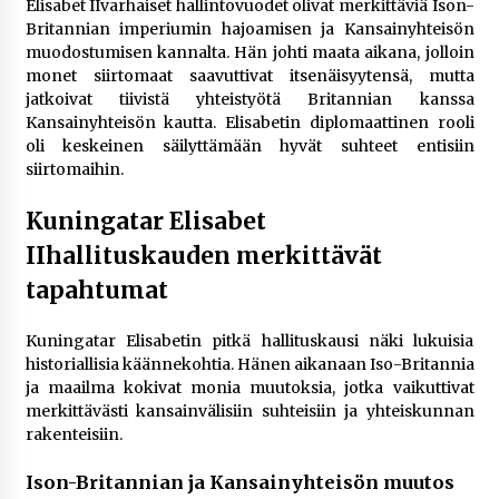
Elisabet IIvarhaiset hallintovuodet olivat merkittäviä Ison-
Britannian imperiumin hajoamisen ja Kansainyhteisön
muodostumisen kannalta. Hän johti maata aikana, jolloin
monet siirtomaat saavuttivat itsenäisyytensä, mutta
jatkoivat tiivistä yhteistyötä Britannian kanssa
Kansainyhteisön kautta. Elisabetin diplomaattinen rooli
oli keskeinen säilyttämään hyvät suhteet entisiin
siirtomaihin.
Kuningatar Elisabet
IIhallituskauden merkittävät
tapahtumat
Kuningatar Elisabetin pitkä hallituskausi näki lukuisia
historiallisia käännekohtia. Hänen aikanaan Iso-Britannia
ja maailma kokivat monia muutoksia, jotka vaikuttivat
merkittävästi kansainvälisiin suhteisiin ja yhteiskunnan
rakenteisiin.
Ison-Britannian ja Kansainyhteisön muutos