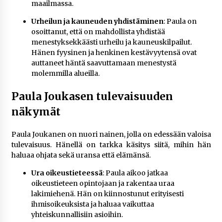
maailmassa.
Urheilun ja kauneuden yhdistäminen
: Paula on
osoittanut, että on mahdollista yhdistää
menestyksekkäästi urheilu ja kauneuskilpailut.
Hänen fyysinen ja henkinen kestävyytensä ovat
auttaneet häntä saavuttamaan menestystä
molemmilla alueilla.
Paula Joukasen tulevaisuuden
näkymät
Paula Joukanen on nuori nainen, jolla on edessään valoisa
tulevaisuus. Hänellä on tarkka käsitys siitä, mihin hän
haluaa ohjata sekä uransa että elämänsä.
Ura oikeustieteessä
: Paula aikoo jatkaa
oikeustieteen opintojaan ja rakentaa uraa
lakimiehenä. Hän on kiinnostunut erityisesti
ihmisoikeuksista ja haluaa vaikuttaa
yhteiskunnallisiin asioihin.