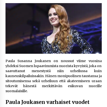
6 päivää sitten
Netflix, YouTube, TikTok, pelit ja nettikasinot
osana samaa ilmiötä
1 viikko sitten
Jaakko Selin puoliso Simo – pitkä
rakkaustarina, elämäntyö ja ura
1 viikko sitten
Näin pikakasinot nopeuttavat kotiutuksia
Paula Susanna Joukanen on noussut viime vuosina
modernin maksuteknologian avulla
yhdeksi Suomen lupaavimmista nuorista kyvyistä, joka on
2 viikkoa sitten
saavuttanut menestystä niin urheilussa kuin
kauneuskilpailuissakin. Hänen monipuolinen taustansa ja
sitoutumisensa sekä urheiluun että akateemiseen uraan
Nina Rung – rikollisuuden tutkija ja väkivallan
tekevät hänestä merkittävän esikuvan nuorille
ehkäisyn näkyvä ääni
suomalaisille.
2 viikkoa sitten
Paula Joukasen varhaiset vuodet
Pia Töyli – tapaus, joka jäi osaksi Suomen