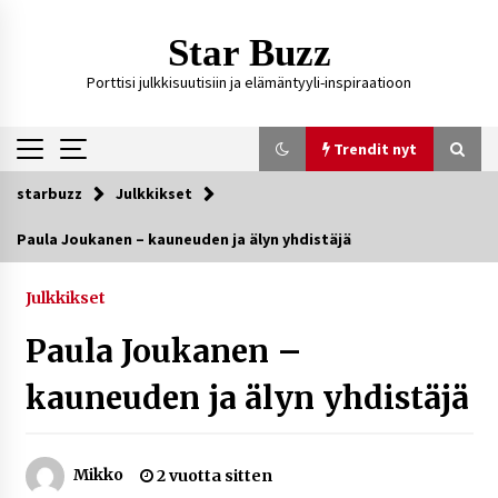
Siirry
sisältöön
Star Buzz
Porttisi julkkisuutisiin ja elämäntyyli-inspiraatioon
Trendit nyt
starbuzz
Julkkikset
Trendit nyt
Paula Joukanen – kauneuden ja älyn yhdistäjä
Kossani Kick – suomalainen striimaaja, joka on
kasvattanut yleisöään Kick-alustalla
Julkkikset
1 päivä sitten
Paula Joukanen –
Ali Leiniö vankila – mitä väitteistä tiedetään?
kauneuden ja älyn yhdistäjä
4 päivää sitten
Mikko
2 vuotta sitten
Matti Koivisto toimittaja ikä – mitä Ylen
politiikan toimittajasta tiedetään?