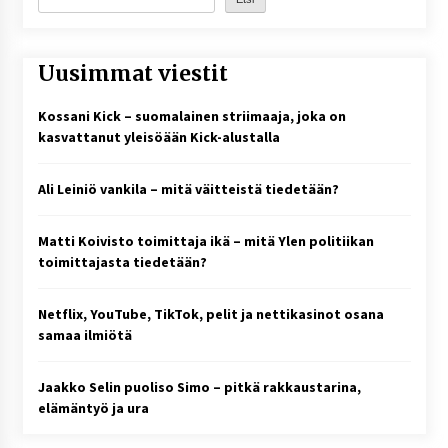
Uusimmat viestit
Kossani Kick – suomalainen striimaaja, joka on
kasvattanut yleisöään Kick-alustalla
Ali Leiniö vankila – mitä väitteistä tiedetään?
Matti Koivisto toimittaja ikä – mitä Ylen politiikan
toimittajasta tiedetään?
Netflix, YouTube, TikTok, pelit ja nettikasinot osana
samaa ilmiötä
Jaakko Selin puoliso Simo – pitkä rakkaustarina,
elämäntyö ja ura