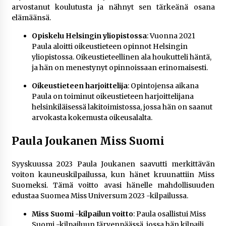
arvostanut koulutusta ja nähnyt sen tärkeänä osana
elämäänsä.
Opiskelu Helsingin yliopistossa
: Vuonna 2021
Paula aloitti oikeustieteen opinnot Helsingin
yliopistossa. Oikeustieteellinen ala houkutteli häntä,
ja hän on menestynyt opinnoissaan erinomaisesti.
Oikeustieteen harjoittelija
: Opintojensa aikana
Paula on toiminut oikeustieteen harjoittelijana
helsinkiläisessä lakitoimistossa, jossa hän on saanut
arvokasta kokemusta oikeusalalta​.
Paula Joukanen Miss Suomi
Syyskuussa 2023 Paula Joukanen saavutti merkittävän
voiton kauneuskilpailussa, kun hänet kruunattiin Miss
Suomeksi. Tämä voitto avasi hänelle mahdollisuuden
edustaa Suomea Miss Universum 2023 -kilpailussa.
Miss Suomi -kilpailun voitto
: Paula osallistui Miss
Suomi -kilpailuun Järvenpäässä, jossa hän kilpaili