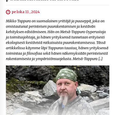
pe loka 11 , 2024
Mikko Tappura on suomalainen yrittäjä ja puuseppä, joka on
omistautunut perinteisen puurakentamisen ja kestävän
kehityksen edistämiseen. Hän on Metsä-Tappura Oyperustaja
ja toimitusjohtaja, ja hänen yrityksensä tunnetaan erityisesti
ekologisesti kestävistä ratkaisuista puurakentamisessa. Tässä
artikkelissa käymme läpi Tappuran taustaa, hänen yrityksensä
toimintaa ja filosofiaa sekä hänen näkemyksiään perinteisestä
rakentamisesta ja ympäristönsuojelusta. Metsä-Tappura […]