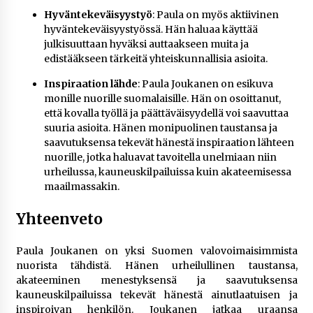
Hyväntekeväisyystyö
: Paula on myös aktiivinen
hyväntekeväisyystyössä. Hän haluaa käyttää
julkisuuttaan hyväksi auttaakseen muita ja
edistääkseen tärkeitä yhteiskunnallisia asioita.
Inspiraation lähde
: Paula Joukanen on esikuva
monille nuorille suomalaisille. Hän on osoittanut,
että kovalla työllä ja päättäväisyydellä voi saavuttaa
suuria asioita. Hänen monipuolinen taustansa ja
saavutuksensa tekevät hänestä inspiraation lähteen
nuorille, jotka haluavat tavoitella unelmiaan niin
urheilussa, kauneuskilpailuissa kuin akateemisessa
maailmassakin.
Yhteenveto
Paula Joukanen on yksi Suomen valovoimaisimmista
nuorista tähdistä. Hänen urheilullinen taustansa,
akateeminen menestyksensä ja saavutuksensa
kauneuskilpailuissa tekevät hänestä ainutlaatuisen ja
inspiroivan henkilön. Joukanen jatkaa uraansa