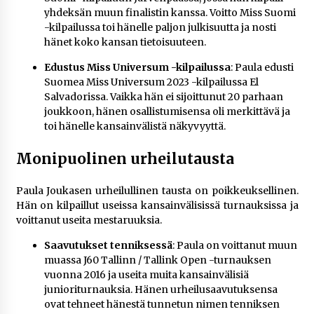
yhdeksän muun finalistin kanssa. Voitto Miss Suomi
-kilpailussa toi hänelle paljon julkisuutta ja nosti
hänet koko kansan tietoisuuteen.
Edustus Miss Universum -kilpailussa
: Paula edusti
Suomea Miss Universum 2023 -kilpailussa El
Salvadorissa. Vaikka hän ei sijoittunut 20 parhaan
joukkoon, hänen osallistumisensa oli merkittävä ja
toi hänelle kansainvälistä näkyvyyttä.
Monipuolinen urheilutausta
Paula Joukasen urheilullinen tausta on poikkeuksellinen.
Hän on kilpaillut useissa kansainvälisissä turnauksissa ja
voittanut useita mestaruuksia.
Saavutukset tenniksessä
: Paula on voittanut muun
muassa J60 Tallinn / Tallink Open -turnauksen
vuonna 2016 ja useita muita kansainvälisiä
junioriturnauksia. Hänen urheilusaavutuksensa
ovat tehneet hänestä tunnetun nimen tenniksen