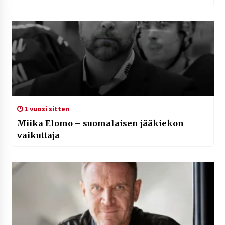
1 vuosi sitten
Miika Elomo – suomalaisen jääkiekon
vaikuttaja