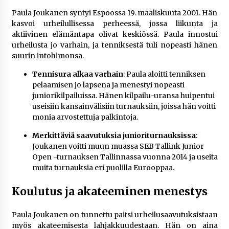
rikoshistoriaa
Paula Joukanen syntyi Espoossa 19. maaliskuuta 2001. Hän
3 viikkoa sitten
kasvoi urheilullisessa perheessä, jossa liikunta ja
aktiivinen elämäntapa olivat keskiössä. Paula innostui
Online-kasinoiden mobiilipelialustojen kehitys
urheilusta jo varhain, ja tenniksestä tuli nopeasti hänen
– asiantuntijalausunto
suurin intohimonsa.
3 viikkoa sitten
Tennisura alkaa varhain
: Paula aloitti tenniksen
pelaamisen jo lapsena ja menestyi nopeasti
Uutisankkuri Jan Andersson vaimo – faktat ja
huhut
juniorikilpailuissa. Hänen kilpailu-uransa huipentui
4 viikkoa sitten
useisiin kansainvälisiin turnauksiin, joissa hän voitti
monia arvostettuja palkintoja.
Pamela Anderson ikä, ura ja elämä
Merkittäviä saavutuksia junioriturnauksissa
:
4 viikkoa sitten
Joukanen voitti muun muassa SEB Tallink Junior
Open -turnauksen Tallinnassa vuonna 2014 ja useita
muita turnauksia eri puolilla Eurooppaa.
10 euron talletuskasinot ja pikamaksut: mitä
suomalaisten pelaajien on hyvä tietää
Koulutus ja akateeminen menestys
1 kuukausi sitten
Paula Joukanen on tunnettu paitsi urheilusaavutuksistaan
myös akateemisesta lahjakkuudestaan. Hän on aina