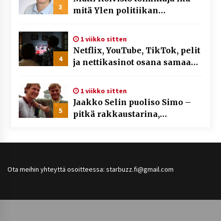
3
mitä Ylen politiikan
toimittajasta tiedetään?
1 viikko sitten
Netflix, YouTube, TikTok, pelit
4
ja nettikasinot osana samaa
ilmiötä
1 viikko sitten
Jaakko Selin puoliso Simo –
5
pitkä rakkaustarina,
elämäntyö ja ura
Ota meihin yhteyttä osoitteessa: starbuzz.fi@gmail.com