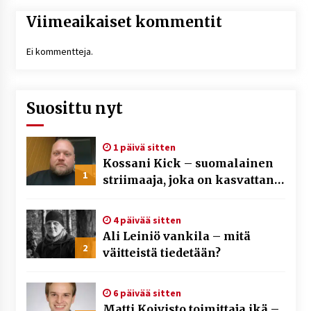
Viimeaikaiset kommentit
Ei kommentteja.
Suosittu nyt
1 päivä sitten
Kossani Kick – suomalainen
1
striimaaja, joka on kasvattanut
yleisöään Kick-alustalla
4 päivää sitten
Ali Leiniö vankila – mitä
2
väitteistä tiedetään?
6 päivää sitten
Matti Koivisto toimittaja ikä –