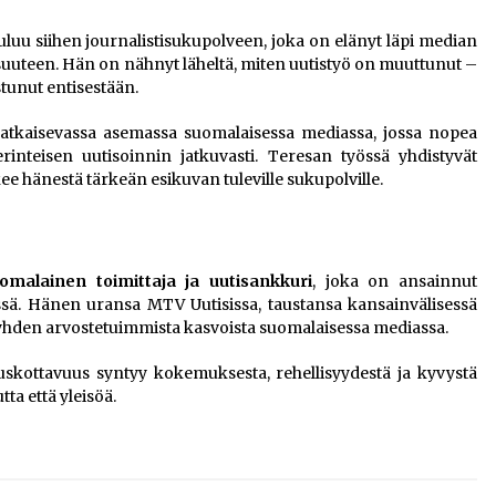
uu siihen journalistisukupolveen, joka on elänyt läpi median
uuteen. Hän on nähnyt läheltä, miten uutistyö on muuttunut –
tunut entisestään.
ratkaisevassa asemassa suomalaisessa mediassa, jossa nopea
rinteisen uutisoinnin jatkuvasti. Teresan työssä yhdistyvät
kee hänestä tärkeän esikuvan tuleville sukupolville.
omalainen toimittaja ja uutisankkuri
, joka on ansainnut
sä. Hänen uransa MTV Uutisissa, taustansa kansainvälisessä
 yhden arvostetuimmista kasvoista suomalaisessa mediassa.
 uskottavuus syntyy kokemuksesta, rehellisyydestä ja kyvystä
tta että yleisöä.