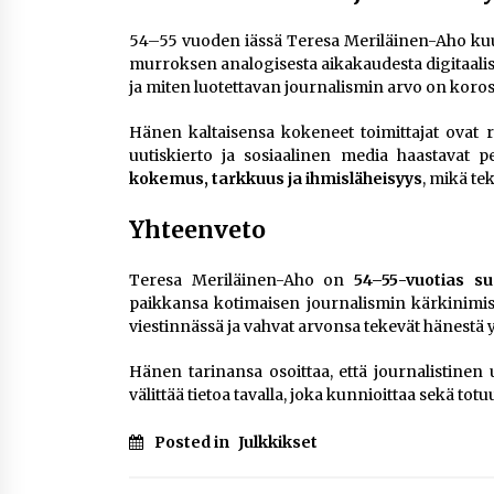
54–55 vuoden iässä Teresa Meriläinen-Aho kuul
murroksen analogisesta aikakaudesta digitaalis
ja miten luotettavan journalismin arvo on koros
Hänen kaltaisensa kokeneet toimittajat ovat 
uutiskierto ja sosiaalinen media haastavat pe
kokemus, tarkkuus ja ihmisläheisyys
, mikä te
Yhteenveto
Teresa Meriläinen-Aho on
54–55-vuotias su
paikkansa kotimaisen journalismin kärkinimis
viestinnässä ja vahvat arvonsa tekevät hänestä
Hänen tarinansa osoittaa, että journalistinen
välittää tietoa tavalla, joka kunnioittaa sekä totuu
Posted in
Julkkikset