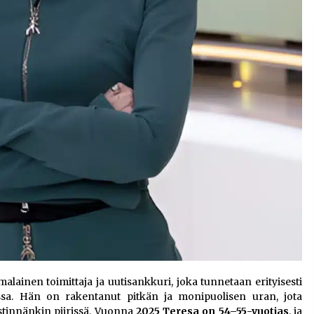
lainen toimittaja ja uutisankkuri, joka tunnetaan erityisesti
ssa. Hän on rakentanut pitkän ja monipuolisen uran, jota
estinnänkin piirissä. Vuonna
2025 Teresa on 54–55-vuotias
, ja