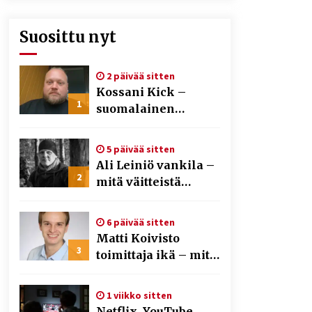
Suosittu nyt
2 päivää sitten
Kossani Kick –
1
suomalainen
striimaaja, joka on
kasvattanut
5 päivää sitten
yleisöään Kick-
Ali Leiniö vankila –
alustalla
2
mitä väitteistä
tiedetään?
6 päivää sitten
Matti Koivisto
3
toimittaja ikä – mitä
Ylen politiikan
toimittajasta
1 viikko sitten
tiedetään?
Netflix, YouTube,