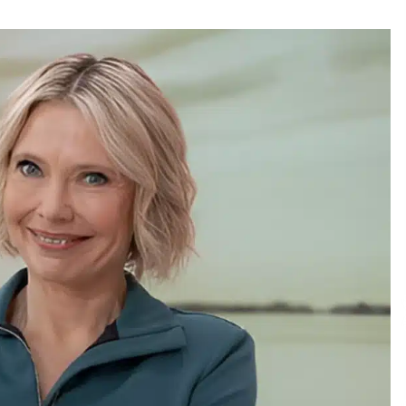
ja
Pia Töyli – tapaus, joka jäi osaksi
Suomen rikoshistoriaa
3 viikkoa sitten
o
Pamela Anderson ikä, ura ja elämä
4 viikkoa sitten