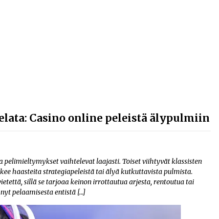
lata: Casino online peleistä älypulmiin
 pelimieltymykset vaihtelevat laajasti. Toiset viihtyvät klassisten
akee haasteita strategiapeleistä tai älyä kutkuttavista pulmista.
että, sillä se tarjoaa keinon irrottautua arjesta, rentoutua tai
nyt pelaamisesta entistä […]