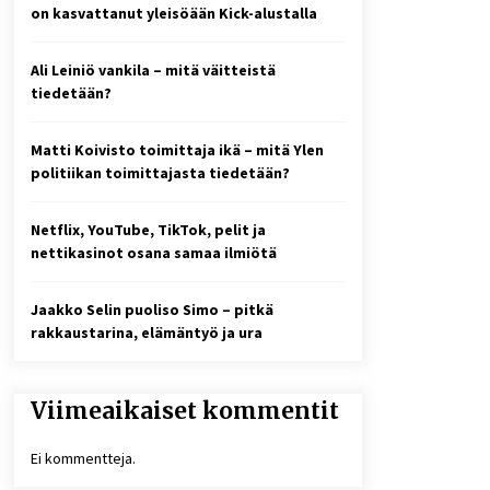
2 viikkoa sitten
on kasvattanut yleisöään Kick-alustalla
Online-kasinoiden
Ali Leiniö vankila – mitä väitteistä
mobiilipelialustojen kehitys –
asiantuntijalausunto
tiedetään?
3 viikkoa sitten
Matti Koivisto toimittaja ikä – mitä Ylen
10 euron talletuskasinot ja
politiikan toimittajasta tiedetään?
pikamaksut: mitä suomalaisten
pelaajien on hyvä tietää
1 kuukausi sitten
Netflix, YouTube, TikTok, pelit ja
nettikasinot osana samaa ilmiötä
Jaakko Selin puoliso Simo – pitkä
rakkaustarina, elämäntyö ja ura
Viimeaikaiset kommentit
Ei kommentteja.