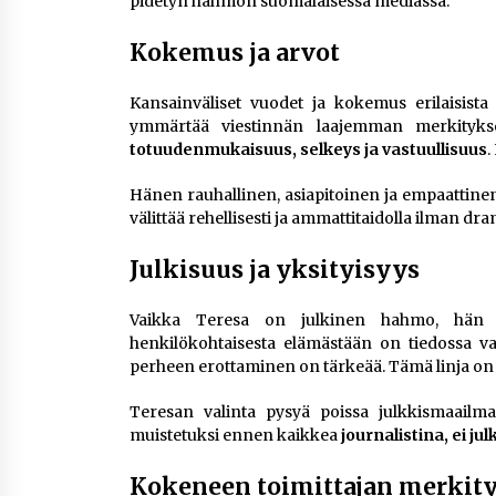
pidetyn hahmon suomalaisessa mediassa.
Kokemus ja arvot
Kansainväliset vuodet ja kokemus erilaisista
ymmärtää viestinnän laajemman merkitykse
totuudenmukaisuus, selkeys ja vastuullisuus
.
Hänen rauhallinen, asiapitoinen ja empaattinen
välittää rehellisesti ja ammattitaidolla ilman dr
Julkisuus ja yksityisyys
Vaikka Teresa on julkinen hahmo, hän o
henkilökohtaisesta elämästään on tiedossa vain
perheen erottaminen on tärkeää. Tämä linja on h
Teresan valinta pysyä poissa julkkismaailm
muistetuksi ennen kaikkea
journalistina, ei ju
Kokeneen toimittajan merkity