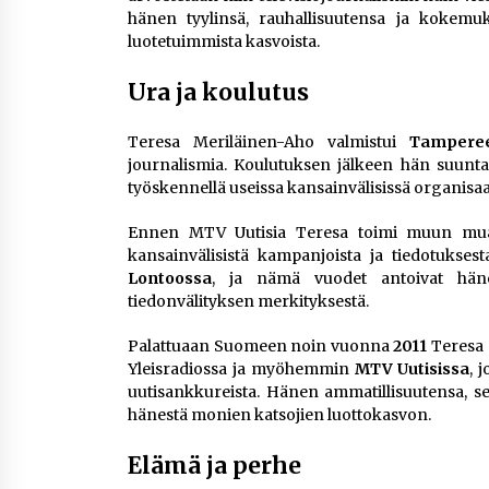
hänen tyylinsä, rauhallisuutensa ja kokem
luotetuimmista kasvoista.
Ura ja koulutus
Teresa Meriläinen-Aho valmistui
Tamperee
journalismia. Koulutuksen jälkeen hän suuntas
työskennellä useissa kansainvälisissä organisa
Ennen MTV Uutisia Teresa toimi muun m
kansainvälisistä kampanjoista ja tiedotukse
Lontoossa
, ja nämä vuodet antoivat hänel
tiedonvälityksen merkityksestä.
Palattuaan Suomeen noin vuonna
2011
Teresa 
Yleisradiossa ja myöhemmin
MTV Uutisissa
, 
uutisankkureista. Hänen ammatillisuutensa, sel
hänestä monien katsojien luottokasvon.
Elämä ja perhe