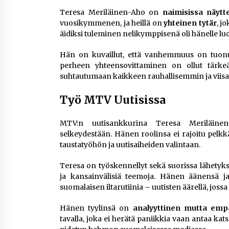
Teresa Meriläinen-Aho on
naimisissa näytt
vuosikymmenen, ja heillä on
yhteinen tytär
, j
äidiksi tuleminen nelikymppisenä oli hänelle lu
Hän on kuvaillut, että vanhemmuus on tuonut
perheen yhteensovittaminen on ollut tärke
suhtautumaan kaikkeen rauhallisemmin ja viisaa
Työ MTV Uutisissa
MTV:n uutisankkurina Teresa Meriläinen-
selkeydestään. Hänen roolinsa ei rajoitu pelk
taustatyöhön ja uutisaiheiden valintaan.
Teresa on työskennellyt sekä suorissa lähetyksis
ja kansainvälisiä teemoja. Hänen äänensä j
suomalaisen iltarutiinia – uutisten äärellä, joss
Hänen tyylinsä on
analyyttinen mutta emp
tavalla, joka ei herätä paniikkia vaan antaa kats