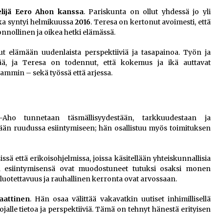
elijä Eero Ahon kanssa
. Pariskunta on ollut yhdessä jo yli
oka syntyi helmikuussa
2016
. Teresa on kertonut avoimesti, että
onnollinen ja oikea hetki elämässä.
 elämään uudenlaista perspektiiviä ja tasapainoa. Työn ja
ää, ja Teresa on todennut, että kokemus ja ikä auttavat
mmin – sekä työssä että arjessa.
Aho tunnetaan täsmällisyydestään, tarkkuudestaan ja
kään ruudussa esiintymiseen; hän osallistuu myös toimituksen
sä että erikoisohjelmissa, joissa käsitellään yhteiskunnallisia
a esiintymisensä ovat muodostuneet tutuksi osaksi monen
a luotettavuus ja rauhallinen kerronta ovat arvossaan.
aattinen
. Hän osaa välittää vakavatkin uutiset inhimillisellä
ojalle tietoa ja perspektiiviä. Tämä on tehnyt hänestä erityisen