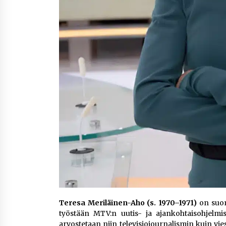
Teresa Meriläinen-Aho (s. 1970–1971)
on suoma
työstään MTV:n uutis- ja ajankohtaisohjelmi
arvostetaan niin televisiojournalismin kuin vi