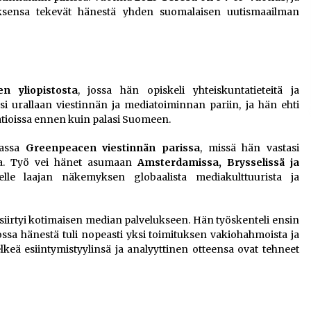
uksensa tekevät hänestä yhden suomalaisen uutismaailman
n yliopistosta
, jossa hän opiskeli yhteiskuntatieteitä ja
i urallaan viestinnän ja mediatoiminnan pariin, ja hän ehti
atioissa ennen kuin palasi Suomeen.
uassa
Greenpeacen viestinnän parissa
, missä hän vastasi
sta. Työ vei hänet asumaan
Amsterdamissa, Brysselissä ja
le laajan näkemyksen globaalista mediakulttuurista ja
siirtyi kotimaisen median palvelukseen. Hän työskenteli ensin
jossa hänestä tuli nopeasti yksi toimituksen vakiohahmoista ja
keä esiintymistyylinsä ja analyyttinen otteensa ovat tehneet