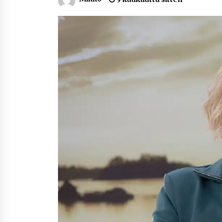
Nina Rung – rikollisuuden tutkija 
väkivallan ehkäisyn näkyvä ääni
2 viikkoa sitten
Uutisankkuri Jan Andersson vaim
– faktat ja huhut
4 viikkoa sitten