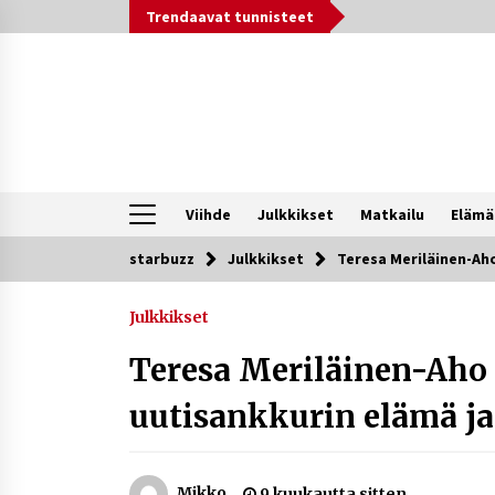
Siirry
Trendaavat tunnisteet
sisältöön
Viihde
Julkkikset
Matkailu
Elämä
starbuzz
Julkkikset
Teresa Meriläinen-Aho
Trendit nyt
Julkkikset
Kossani Kick – suomalainen
striimaaja, joka on kasvattanut
Teresa Meriläinen-Aho
yleisöään Kick-alustalla
2 päivää sitten
uutisankkurin elämä ja
Netflix, YouTube, TikTok, pelit ja
nettikasinot osana samaa ilmiötä
1 viikko sitten
Mikko
9 kuukautta sitten