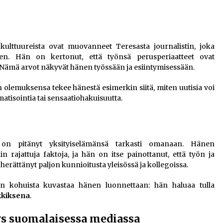
 kulttuureista ovat muovanneet Teresasta journalistin, joka
n. Hän on kertonut, että työnsä perusperiaatteet ovat
 Nämä arvot näkyvät hänen työssään ja esiintymisessään.
 olemuksensa tekee hänestä esimerkin siitä, miten uutisia voi
amatisointia tai sensaatiohakuisuutta.
n pitänyt yksityiselämänsä tarkasti omanaan. Hänen
 rajattuja faktoja, ja hän on itse painottanut, että työn ja
erättänyt paljon kunnioitusta yleisössä ja kollegoissa.
an kohuista kuvastaa hänen luonnettaan: hän haluaa tulla
lkkiksena
.
s suomalaisessa mediassa