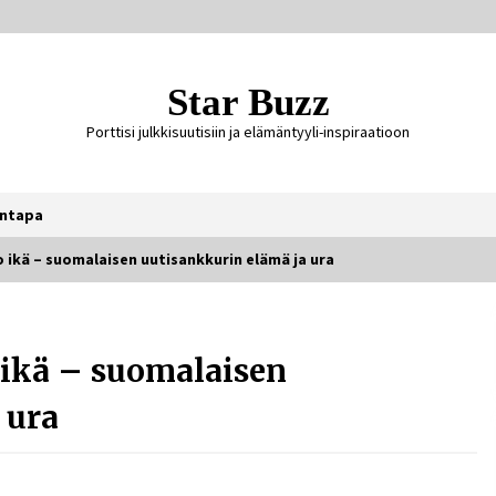
Star Buzz
Porttisi julkkisuutisiin ja elämäntyyli-inspiraatioon
ntapa
 ikä – suomalaisen uutisankkurin elämä ja ura
Ali Leiniö vankila – mitä väitteistä
tiedetään?
 ikä – suomalaisen
5 päivää sitten
 ura
Jaakko Selin puoliso Simo – pitkä
rakkaustarina, elämäntyö ja ura
2 viikkoa sitten