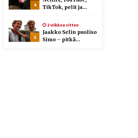
4
TikTok, pelit ja
nettikasinot osana
samaa ilmiötä
2 viikkoa sitten
Jaakko Selin puoliso
5
Simo – pitkä
rakkaustarina,
elämäntyö ja ura