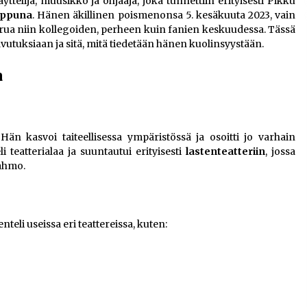
telijä, muusikko ja ohjaaja, joka tunnettiin erityisesti Pikku
ppuna
. Hänen äkillinen poismenonsa 5. kesäkuuta 2023, vain
surua niin kollegoiden, perheen kuin fanien keskuudessa. Tässä
utuksiaan ja sitä, mitä tiedetään hänen kuolinsyystään.
a
 Hän kasvoi taiteellisessa ympäristössä ja osoitti jo varhain
i teatterialaa ja suuntautui erityisesti
lastenteatteriin
, jossa
hahmo.
teli useissa eri teattereissa, kuten: