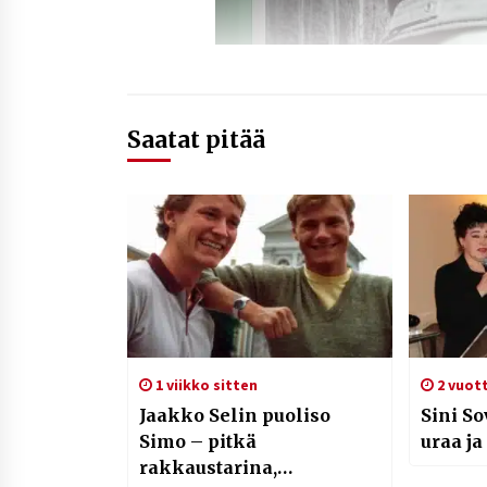
Saatat pitää
1 viikko sitten
2 vuott
Jaakko Selin puoliso
Sini So
Simo – pitkä
uraa ja
rakkaustarina,