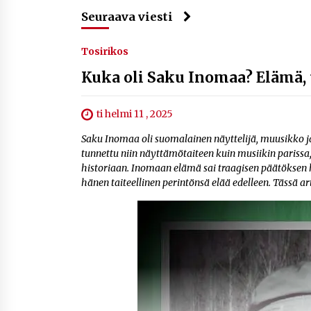
Seuraava viesti
Tosirikos
Kuka oli Saku Inomaa? Elämä, 
ti helmi 11 , 2025
Saku Inomaa oli suomalainen näyttelijä, muusikko ja ta
tunnettu niin näyttämötaiteen kuin musiikin parissa
historiaan. Inomaan elämä sai traagisen päätöks
hänen taiteellinen perintönsä elää edelleen. Tässä a