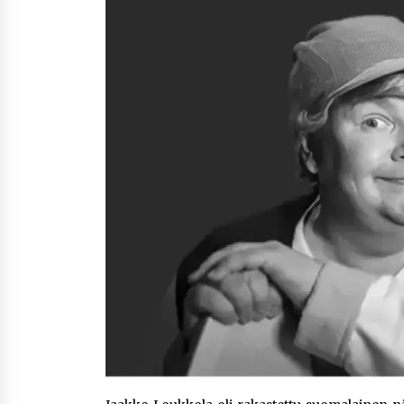
Nina Rung – rikollisuuden tutkija 
väkivallan ehkäisyn näkyvä ääni
2 viikkoa sitten
Uutisankkuri Jan Andersson vaim
– faktat ja huhut
3 viikkoa sitten