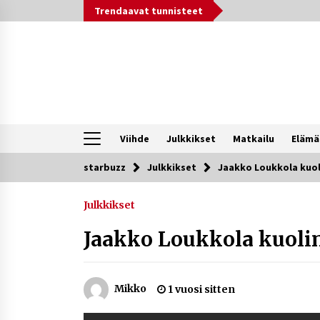
Siirry
Trendaavat tunnisteet
sisältöön
Viihde
Julkkikset
Matkailu
Elämä
starbuzz
Julkkikset
Jaakko Loukkola kuol
Trendit nyt
Julkkikset
Kossani Kick – suomalainen
striimaaja, joka on kasvattanut
Jaakko Loukkola kuoli
yleisöään Kick-alustalla
36 minuuttia sitten
Netflix, YouTube, TikTok, pelit ja
Mikko
1 vuosi sitten
nettikasinot osana samaa ilmiötä
1 viikko sitten