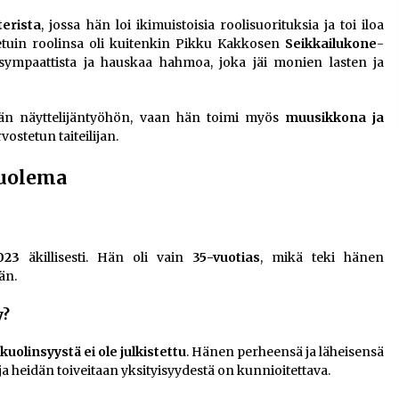
terista
, jossa hän loi ikimuistoisia roolisuorituksia ja toi iloa
tuin roolinsa oli kuitenkin Pikku Kakkosen
Seikkailukone
-
 sympaattista ja hauskaa hahmoa, joka jäi monien lasten ja
ään näyttelijäntyöhön, vaan hän toimi myös
muusikkona ja
vostetun taiteilijan.
kuolema
023
äkillisesti. Hän oli vain
35-vuotias
, mikä teki hänen
än.
y?
kuolinsyystä ei ole julkistettu
. Hänen perheensä ja läheisensä
ja heidän toiveitaan yksityisyydestä on kunnioitettava.