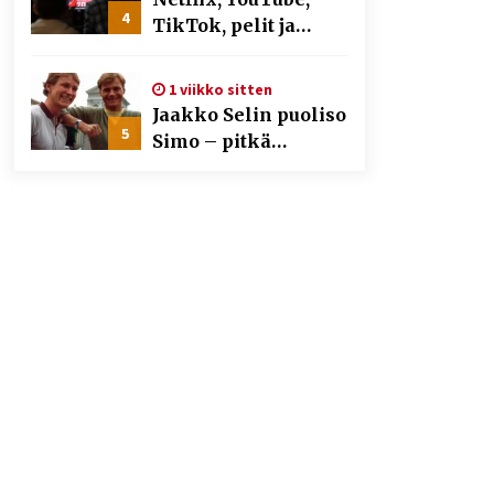
4
TikTok, pelit ja
nettikasinot osana
samaa ilmiötä
1 viikko sitten
Jaakko Selin puoliso
5
Simo – pitkä
rakkaustarina,
elämäntyö ja ura