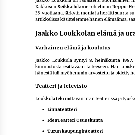
Jaakko Loukkola oli rakastettu suomalainen näyt
Kakkosen
Seikkailukone
-ohjelman
Reppu-He
35-vuotiaana, järkytti monia ja herätti suurta 
artikkelissa käsittelemme hänen elämäänsä, saav
Jaakko Loukkolan elämä ja ur
Varhainen elämä ja koulutus
Jaakko Loukkola syntyi
8. heinäkuuta 1987
.
kiinnostusta esittävään taiteeseen. Hän opiskel
hänestä tuli myöhemmin arvostettu ja pidetty 
Teatteri ja televisio
Loukkola teki mittavan uran teatterissa ja työsken
Linnateatteri
IdeaTeatteri Osuuskunta
Turun kaupunginteatteri