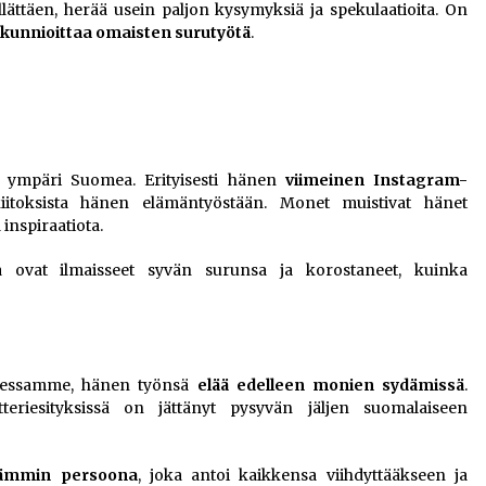
ättäen, herää usein paljon kysymyksiä ja spekulaatioita. On
a kunnioittaa omaisten surutyötä
.
 ympäri Suomea. Erityisesti hänen
viimeinen Instagram-
 kiitoksista hänen elämäntyöstään. Monet muistivat hänet
ja inspiraatiota.
 ovat ilmaisseet syvän surunsa ja korostaneet, kuinka
udessamme, hänen työnsä
elää edelleen monien sydämissä
.
eriesityksissä on jättänyt pysyvän jäljen suomalaiseen
 lämmin persoona
, joka antoi kaikkensa viihdyttääkseen ja