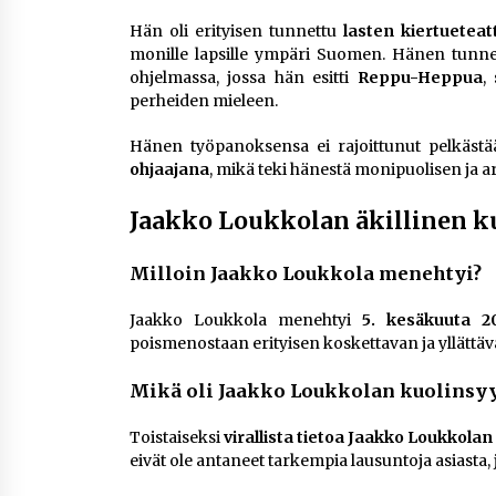
Hän oli erityisen tunnettu
lasten kiertueteat
monille lapsille ympäri Suomen. Hänen tunne
ohjelmassa, jossa hän esitti
Reppu-Heppua
,
perheiden mieleen.
Hänen työpanoksensa ei rajoittunut pelkäst
ohjaajana
, mikä teki hänestä monipuolisen ja ar
Jaakko Loukkolan äkillinen 
Milloin Jaakko Loukkola menehtyi?
Jaakko Loukkola menehtyi
5. kesäkuuta 2
poismenostaan erityisen koskettavan ja yllättäv
Mikä oli Jaakko Loukkolan kuolinsy
Toistaiseksi
virallista tietoa Jaakko Loukkolan 
eivät ole antaneet tarkempia lausuntoja asiasta, 