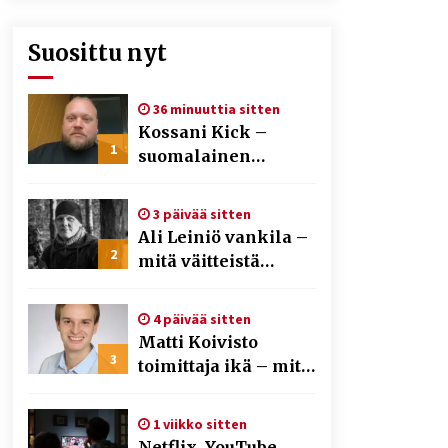
Suosittu nyt
36 minuuttia sitten
Kossani Kick –
1
suomalainen
striimaaja, joka on
kasvattanut
3 päivää sitten
yleisöään Kick-
Ali Leiniö vankila –
alustalla
2
mitä väitteistä
tiedetään?
4 päivää sitten
Matti Koivisto
3
toimittaja ikä – mitä
Ylen politiikan
toimittajasta
1 viikko sitten
tiedetään?
Netflix, YouTube,