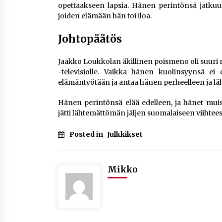
opettaakseen lapsia. Hänen perintönsä jatkuu 
joiden elämään hän toi iloa.
Johtopäätös
Jaakko Loukkolan äkillinen poismeno oli suuri men
-televisiolle. Vaikka hänen kuolinsyynsä ei 
elämäntyötään ja antaa hänen perheelleen ja läh
Hänen perintönsä elää edelleen, ja hänet muis
jätti lähtemättömän jäljen suomalaiseen viihtee
Posted in
Julkkikset
Mikko