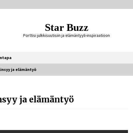
Star Buzz
Porttisi julkkisuutisiin ja elämäntyyli-inspiraatioon
ntapa
insyy ja elämäntyö
Ali Leiniö vankila – mitä väitteistä
tiedetään?
nsyy ja elämäntyö
3 päivää sitten
Jaakko Selin puoliso Simo – pitkä
rakkaustarina, elämäntyö ja ura
1 viikko sitten