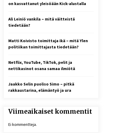
1 viikko sitten
on kasvattanut yleisöään Kick-alustalla
Online-kasinoiden
Ali Leiniö vankila – mitä väitteistä
mobiilipelialustojen kehitys –
asiantuntijalausunto
tiedetään?
3 viikkoa sitten
Matti Koivisto toimittaja ikä – mitä Ylen
10 euron talletuskasinot ja
politiikan toimittajasta tiedetään?
pikamaksut: mitä suomalaisten
pelaajien on hyvä tietää
4 viikkoa sitten
Netflix, YouTube, TikTok, pelit ja
nettikasinot osana samaa ilmiötä
Jaakko Selin puoliso Simo – pitkä
rakkaustarina, elämäntyö ja ura
Viimeaikaiset kommentit
Ei kommentteja.