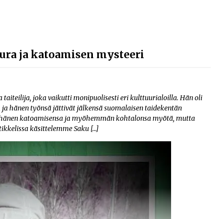
ura ja katoamisen mysteeri
iteilija, joka vaikutti monipuolisesti eri kulttuurialoilla. Hän oli
, ja hänen työnsä jättivät jälkensä suomalaisen taidekentän
en hänen katoamisensa ja myöhemmän kohtalonsa myötä, mutta
rtikkelissa käsittelemme Saku […]