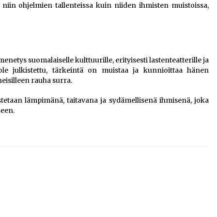
niin ohjelmien tallenteissa kuin niiden ihmisten muistoissa,
etys suomalaiselle kulttuurille, erityisesti lastenteatterille ja
ole julkistettu, tärkeintä on muistaa ja kunnioittaa hänen
eisilleen rauha surra.
tetaan lämpimänä, taitavana ja sydämellisenä ihmisenä, joka
seen.