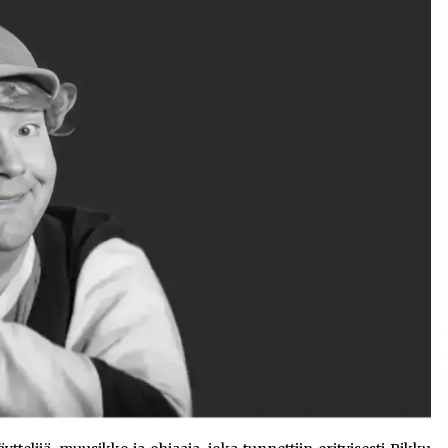
ja
Pia Töyli – tapaus, joka jäi osaksi
Suomen rikoshistoriaa
3 viikkoa sitten
o
Pamela Anderson ikä, ura ja elämä
4 viikkoa sitten