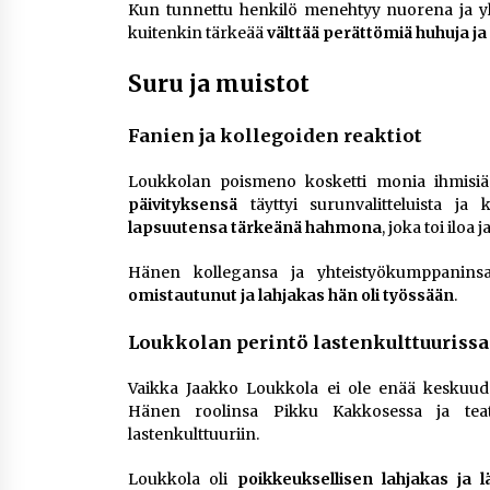
Kun tunnettu henkilö menehtyy nuorena ja yll
kuitenkin tärkeää
välttää perättömiä huhuja j
Suru ja muistot
Fanien ja kollegoiden reaktiot
Loukkolan poismeno kosketti monia ihmisiä
päivityksensä
täyttyi surunvalitteluista ja
lapsuutensa tärkeänä hahmona
, joka toi iloa 
Hänen kollegansa ja yhteistyökumppaninsa
omistautunut ja lahjakas hän oli työssään
.
Loukkolan perintö lastenkulttuurissa
Vaikka Jaakko Loukkola ei ole enää kesku
Hänen roolinsa Pikku Kakkosessa ja teatt
lastenkulttuuriin.
Loukkola oli
poikkeuksellisen lahjakas ja