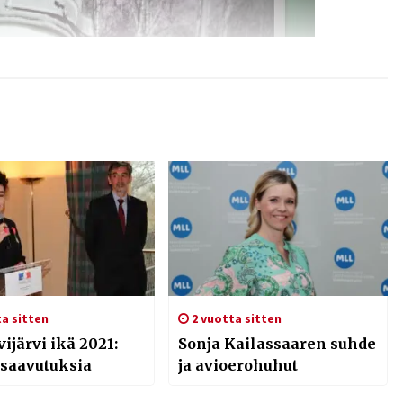
a sitten
2 vuotta sitten
vijärvi ikä 2021:
Sonja Kailassaaren suhde
 saavutuksia
ja avioerohuhut