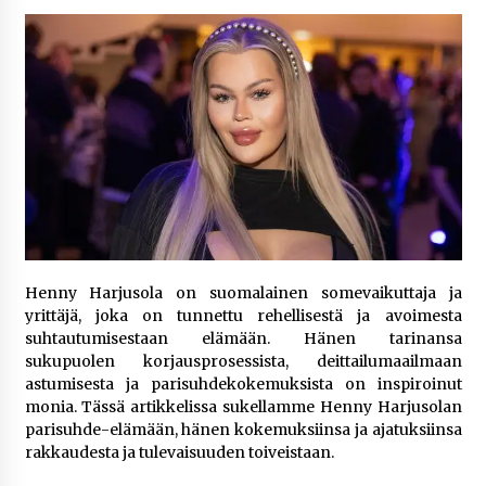
1 viikko sitten
Netflix, YouTube, TikTok, pelit ja nettikasinot
osana samaa ilmiötä
2 viikkoa sitten
Jaakko Selin puoliso Simo – pitkä
rakkaustarina, elämäntyö ja ura
2 viikkoa sitten
Näin pikakasinot nopeuttavat kotiutuksia
Henny Harjusola on suomalainen somevaikuttaja ja
modernin maksuteknologian avulla
yrittäjä, joka on tunnettu rehellisestä ja avoimesta
2 viikkoa sitten
suhtautumisestaan elämään. Hänen tarinansa
sukupuolen korjausprosessista, deittailumaailmaan
Nina Rung – rikollisuuden tutkija ja väkivallan
astumisesta ja parisuhdekokemuksista on inspiroinut
ehkäisyn näkyvä ääni
monia. Tässä artikkelissa sukellamme Henny Harjusolan
2 viikkoa sitten
parisuhde-elämään, hänen kokemuksiinsa ja ajatuksiinsa
rakkaudesta ja tulevaisuuden toiveistaan.
Pia Töyli – tapaus, joka jäi osaksi Suomen