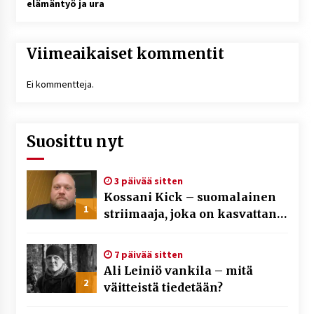
elämäntyö ja ura
Viimeaikaiset kommentit
Ei kommentteja.
Suosittu nyt
3 päivää sitten
Kossani Kick – suomalainen
1
striimaaja, joka on kasvattanut
yleisöään Kick-alustalla
7 päivää sitten
Ali Leiniö vankila – mitä
2
väitteistä tiedetään?