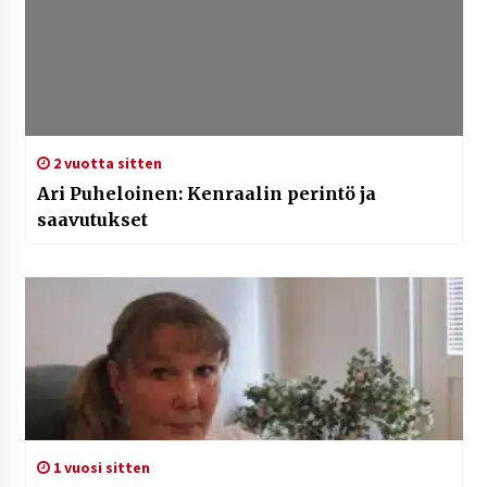
2 vuotta sitten
Ari Puheloinen: Kenraalin perintö ja
saavutukset
1 vuosi sitten