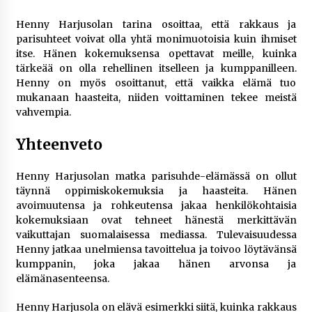
Henny Harjusolan tarina osoittaa, että rakkaus ja
parisuhteet voivat olla yhtä monimuotoisia kuin ihmiset
itse. Hänen kokemuksensa opettavat meille, kuinka
tärkeää on olla rehellinen itselleen ja kumppanilleen.
Henny on myös osoittanut, että vaikka elämä tuo
mukanaan haasteita, niiden voittaminen tekee meistä
vahvempia.
Yhteenveto
Henny Harjusolan matka parisuhde-elämässä on ollut
täynnä oppimiskokemuksia ja haasteita. Hänen
avoimuutensa ja rohkeutensa jakaa henkilökohtaisia
kokemuksiaan ovat tehneet hänestä merkittävän
vaikuttajan suomalaisessa mediassa. Tulevaisuudessa
Henny jatkaa unelmiensa tavoittelua ja toivoo löytävänsä
kumppanin, joka jakaa hänen arvonsa ja
elämänasenteensa.
Henny Harjusola on elävä esimerkki siitä, kuinka rakkaus