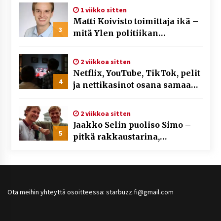
1 viikko sitten
Matti Koivisto toimittaja ikä –
3
mitä Ylen politiikan
toimittajasta tiedetään?
2 viikkoa sitten
Netflix, YouTube, TikTok, pelit
4
ja nettikasinot osana samaa
ilmiötä
2 viikkoa sitten
Jaakko Selin puoliso Simo –
5
pitkä rakkaustarina,
elämäntyö ja ura
Ota meihin yhteyttä osoitteessa: starbuzz.fi@gmail.com