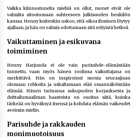
Vaikka kiinnostuneita miehiä on ollut, monet eivät ole
valmiita sitoutumaan suhteeseen julkisuuden henkilön
kanssa. Henny kuitenkin uskoo, että oikea ihminen löytyy
ajallaan, ja hän on valmis odottamaan sitä erityistä hetkeä.
Vaikuttaminen ja esikuvana
toimiminen
Henny Harjusola ei ole vain parisuhde-elämästään
tunnettu, vaan myös hänen roolinsa vaikuttajana on
merkittävä. Hän on inspiroinut monia seuraajiaan
olemaan rohkeita ja uskaltamaan elää omannäköistään
elämää. Hänen tarinansa sukupuolen korjauksesta ja
deittailumaailman haasteista on osoitus siitä, kuinka
tärkeää on hyväksyä itsensä ja kohdata elämän vaikeudet
avoimin mielin.
Parisuhde ja rakkauden
monimuotoisuus