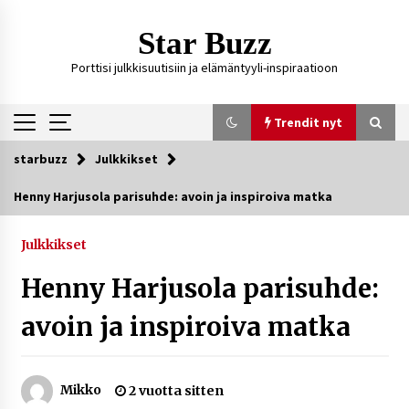
Siirry
sisältöön
Star Buzz
Porttisi julkkisuutisiin ja elämäntyyli-inspiraatioon
Trendit nyt
starbuzz
Julkkikset
Trendit nyt
Henny Harjusola parisuhde: avoin ja inspiroiva matka
Kossani Kick – suomalainen striimaaja, joka on
kasvattanut yleisöään Kick-alustalla
Julkkikset
3 päivää sitten
Henny Harjusola parisuhde:
Ali Leiniö vankila – mitä väitteistä tiedetään?
avoin ja inspiroiva matka
7 päivää sitten
Mikko
2 vuotta sitten
Matti Koivisto toimittaja ikä – mitä Ylen
politiikan toimittajasta tiedetään?