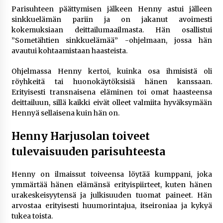
Parisuhteen päättymisen jälkeen Henny astui jälleen
sinkkuelämän pariin ja on jakanut avoimesti
kokemuksiaan deittailumaailmasta. Hän osallistui
”Sometähtien sinkkuelämää” -ohjelmaan, jossa hän
avautui kohtaamistaan haasteista.
Ohjelmassa Henny kertoi, kuinka osa ihmisistä oli
röyhkeitä tai huonokäytöksisiä hänen kanssaan.
Erityisesti transnaisena eläminen toi omat haasteensa
deittailuun, sillä kaikki eivät olleet valmiita hyväksymään
Hennyä sellaisena kuin hän on.
Henny Harjusolan toiveet
tulevaisuuden parisuhteesta
Henny on ilmaissut toiveensa löytää kumppani, joka
ymmärtää hänen elämänsä erityispiirteet, kuten hänen
urakeskeisyytensä ja julkisuuden tuomat paineet. Hän
arvostaa erityisesti huumorintajua, itseironiaa ja kykyä
tukea toista.