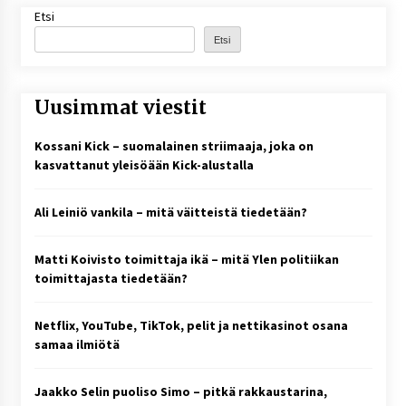
Etsi
Etsi
Uusimmat viestit
Kossani Kick – suomalainen striimaaja, joka on
kasvattanut yleisöään Kick-alustalla
Ali Leiniö vankila – mitä väitteistä tiedetään?
Matti Koivisto toimittaja ikä – mitä Ylen politiikan
toimittajasta tiedetään?
Netflix, YouTube, TikTok, pelit ja nettikasinot osana
samaa ilmiötä
Jaakko Selin puoliso Simo – pitkä rakkaustarina,