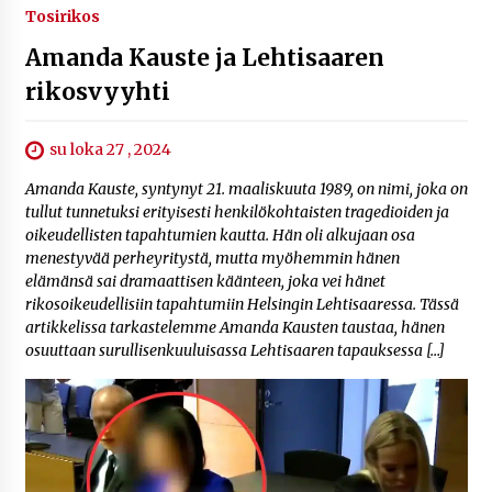
Tosirikos
Amanda Kauste ja Lehtisaaren
rikosvyyhti
su loka 27 , 2024
Amanda Kauste, syntynyt 21. maaliskuuta 1989, on nimi, joka on
tullut tunnetuksi erityisesti henkilökohtaisten tragedioiden ja
oikeudellisten tapahtumien kautta. Hän oli alkujaan osa
menestyvää perheyritystä, mutta myöhemmin hänen
elämänsä sai dramaattisen käänteen, joka vei hänet
rikosoikeudellisiin tapahtumiin Helsingin Lehtisaaressa. Tässä
artikkelissa tarkastelemme Amanda Kausten taustaa, hänen
osuuttaan surullisenkuuluisassa Lehtisaaren tapauksessa […]