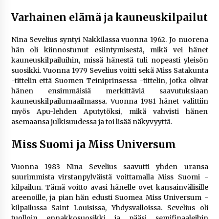
rikoshistoriaa
3 viikkoa sitten
Varhainen elämä ja kauneuskilpailut
Online-kasinoiden mobiilipelialustojen kehitys
Nina Sevelius syntyi Nakkilassa vuonna 1962. Jo nuorena
– asiantuntijalausunto
hän oli kiinnostunut esiintymisestä, mikä vei hänet
3 viikkoa sitten
kauneuskilpailuihin, missä hänestä tuli nopeasti yleisön
suosikki. Vuonna 1979 Sevelius voitti sekä Miss Satakunta
-tittelin että Suomen Teiniprinsessa -tittelin, jotka olivat
Uutisankkuri Jan Andersson vaimo – faktat ja
hänen ensimmäisiä merkittäviä saavutuksiaan
huhut
kauneuskilpailumaailmassa. Vuonna 1981 hänet valittiin
3 viikkoa sitten
myös Apu-lehden Aputytöksi, mikä vahvisti hänen
asemaansa julkisuudessa ja toi lisää näkyvyyttä.
Pamela Anderson ikä, ura ja elämä
4 viikkoa sitten
Miss Suomi ja Miss Universum
Vuonna 1983 Nina Sevelius saavutti yhden uransa
10 euron talletuskasinot ja pikamaksut: mitä
suurimmista virstanpylväistä voittamalla Miss Suomi -
suomalaisten pelaajien on hyvä tietää
kilpailun. Tämä voitto avasi hänelle ovet kansainvälisille
4 viikkoa sitten
areenoille, ja pian hän edusti Suomea Miss Universum -
kilpailussa Saint Louisissa, Yhdysvalloissa. Sevelius oli
tuolloin ennakkosuosikki ja pääsi semifinaaleihin