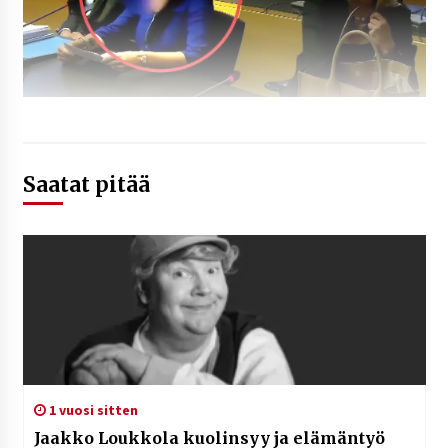
Saatat pitää
1 vuosi sitten
Jaakko Loukkola kuolinsyy ja elämäntyö