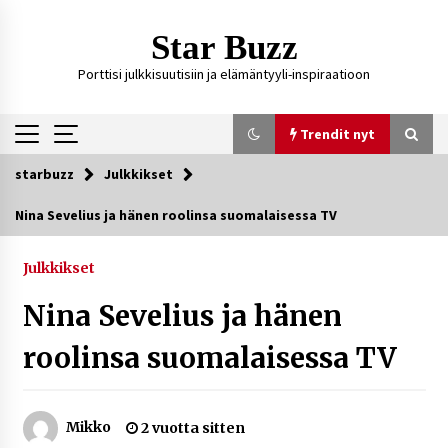
Siirry
sisältöön
Star Buzz
Porttisi julkkisuutisiin ja elämäntyyli-inspiraatioon
Trendit nyt
starbuzz
Julkkikset
Trendit nyt
Nina Sevelius ja hänen roolinsa suomalaisessa TV
Kossani Kick – suomalainen striimaaja, joka on
kasvattanut yleisöään Kick-alustalla
Julkkikset
10 tuntia sitten
Nina Sevelius ja hänen
Ali Leiniö vankila – mitä väitteistä tiedetään?
roolinsa suomalaisessa TV
3 päivää sitten
Mikko
2 vuotta sitten
Matti Koivisto toimittaja ikä – mitä Ylen
politiikan toimittajasta tiedetään?