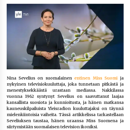
5 päivää sitten
Netflix, YouTube, TikTok, pelit ja nettikasinot
osana samaa ilmiötä
1 viikko sitten
Jaakko Selin puoliso Simo – pitkä
rakkaustarina, elämäntyö ja ura
1 viikko sitten
Näin pikakasinot nopeuttavat kotiutuksia
Nina Sevelius on suomalainen
entinen Miss Suomi
ja
modernin maksuteknologian avulla
nykyinen televisiokuuluttaja, joka tunnetaan pitkästä ja
1 viikko sitten
menestyksekkäästä urastaan mediassa. Nakkilassa
vuonna 1962 syntynyt Sevelius on saavuttanut laajaa
Nina Rung – rikollisuuden tutkija ja väkivallan
kansallista suosiota ja kunnioitusta, ja hänen matkansa
ehkäisyn näkyvä ääni
kauneuskilpailuista Yleisradion kuuluttajaksi on täynnä
2 viikkoa sitten
mielenkiintoisia vaiheita. Tässä artikkelissa tarkastellaan
Seveliuksen taustaa, hänen uraansa Miss Suomena ja
siirtymistään suomalaisen television ikoniksi.
Pia Töyli – tapaus, joka jäi osaksi Suomen