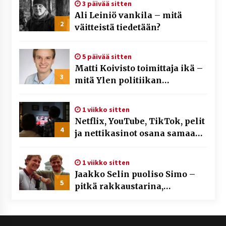
3 päivää sitten
Ali Leiniö vankila – mitä
2
väitteistä tiedetään?
5 päivää sitten
Matti Koivisto toimittaja ikä –
3
mitä Ylen politiikan
toimittajasta tiedetään?
1 viikko sitten
Netflix, YouTube, TikTok, pelit
4
ja nettikasinot osana samaa
ilmiötä
1 viikko sitten
Jaakko Selin puoliso Simo –
5
pitkä rakkaustarina,
elämäntyö ja ura