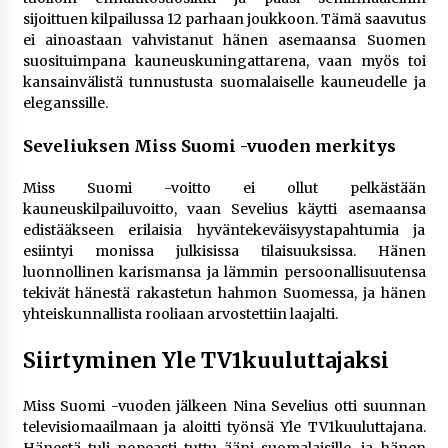
sijoittuen kilpailussa 12 parhaan joukkoon. Tämä saavutus
ei ainoastaan vahvistanut hänen asemaansa Suomen
suosituimpana kauneuskuningattarena, vaan myös toi
kansainvälistä tunnustusta suomalaiselle kauneudelle ja
eleganssille.
Seveliuksen Miss Suomi -vuoden merkitys
Miss Suomi -voitto ei ollut pelkästään
kauneuskilpailuvoitto, vaan Sevelius käytti asemaansa
edistääkseen erilaisia hyväntekeväisyystapahtumia ja
esiintyi monissa julkisissa tilaisuuksissa. Hänen
luonnollinen karismansa ja lämmin persoonallisuutensa
tekivät hänestä rakastetun hahmon Suomessa, ja hänen
yhteiskunnallista rooliaan arvostettiin laajalti.
Siirtyminen Yle TV1kuuluttajaksi
Miss Suomi -vuoden jälkeen Nina Sevelius otti suunnan
televisiomaailmaan ja aloitti työnsä Yle TV1kuuluttajana.
Hänestä tuli nopeasti tuttu ääni suomalaisille, ja hänen