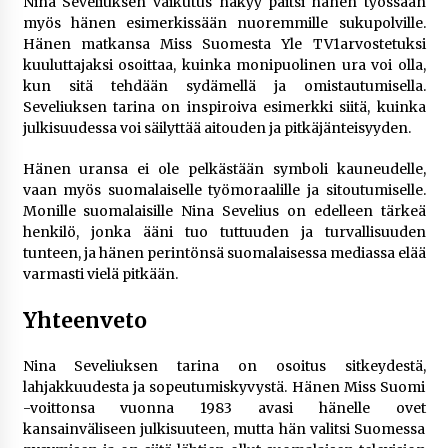
Nina Seveliuksen vaikutus näkyy paitsi hänen työssään
myös hänen esimerkissään nuoremmille sukupolville.
Hänen matkansa Miss Suomesta Yle TV1arvostetuksi
kuuluttajaksi osoittaa, kuinka monipuolinen ura voi olla,
kun sitä tehdään sydämellä ja omistautumisella.
Seveliuksen tarina on inspiroiva esimerkki siitä, kuinka
julkisuudessa voi säilyttää aitouden ja pitkäjänteisyyden.
Hänen uransa ei ole pelkästään symboli kauneudelle,
vaan myös suomalaiselle työmoraalille ja sitoutumiselle.
Monille suomalaisille Nina Sevelius on edelleen tärkeä
henkilö, jonka ääni tuo tuttuuden ja turvallisuuden
tunteen, ja hänen perintönsä suomalaisessa mediassa elää
varmasti vielä pitkään.
Yhteenveto
Nina Seveliuksen tarina on osoitus sitkeydestä,
lahjakkuudesta ja sopeutumiskyvystä. Hänen Miss Suomi
-voittonsa vuonna 1983 avasi hänelle ovet
kansainväliseen julkisuuteen, mutta hän valitsi Suomessa