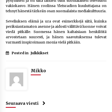
pysymisen ja on siitä lähtien ollut suomalaisen television
vakiokasvo. Hänen roolinsa Yleisradion kuuluttajana on
tehnyt hänestä tärkeän osan suomalaista mediakulttuuria.
Seveliuksen elämä ja ura ovat esimerkkejä siitä, kuinka
periksiantamaton asenne ja aidosti välittävä luonne voivat
viedä pitkälle. Suomessa hänen kaltaisiaan henkilöitä
arvostetaan suuresti, ja hänen saavutuksensa tulevat
varmasti inspiroimaan monia vielä pitkään.
Posted in
Julkkikset
Mikko
Seuraava viesti