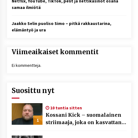
Netflix, YouTube, TikTok, pelit ja nettikasinot osana
samaa ilmiötä
Jaakko Selin puoliso Simo – pitkä rakkaustarina,
elämäntyö ja ura
Viimeaikaiset kommentit
Ei kommentteja.
Suosittu nyt
10 tuntia sitten
Kossani Kick – suomalainen
1
striimaaja, joka on kasvattanut
yleisöään Kick-alustalla