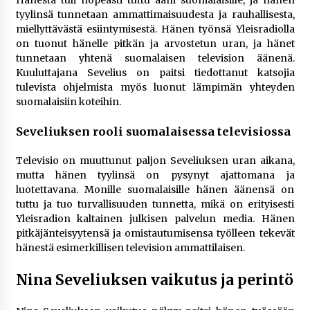
tyylinsä tunnetaan ammattimaisuudesta ja rauhallisesta,
miellyttävästä esiintymisestä. Hänen työnsä Yleisradiolla
on tuonut hänelle pitkän ja arvostetun uran, ja hänet
tunnetaan yhtenä suomalaisen television äänenä.
Kuuluttajana Sevelius on paitsi tiedottanut katsojia
tulevista ohjelmista myös luonut lämpimän yhteyden
suomalaisiin koteihin.
Seveliuksen rooli suomalaisessa televisiossa
Televisio on muuttunut paljon Seveliuksen uran aikana,
mutta hänen tyylinsä on pysynyt ajattomana ja
luotettavana. Monille suomalaisille hänen äänensä on
tuttu ja tuo turvallisuuden tunnetta, mikä on erityisesti
Yleisradion kaltainen julkisen palvelun media. Hänen
pitkäjänteisyytensä ja omistautumisensa työlleen tekevät
hänestä esimerkillisen television ammattilaisen.
Nina Seveliuksen vaikutus ja perintö