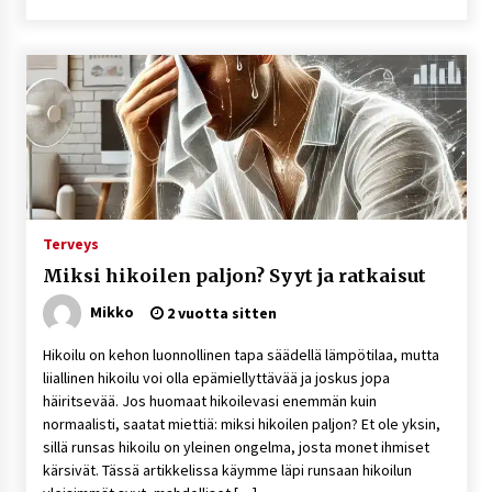
Terveys
Miksi hikoilen paljon? Syyt ja ratkaisut
Mikko
2 vuotta sitten
Hikoilu on kehon luonnollinen tapa säädellä lämpötilaa, mutta
liiallinen hikoilu voi olla epämiellyttävää ja joskus jopa
häiritsevää. Jos huomaat hikoilevasi enemmän kuin
normaalisti, saatat miettiä: miksi hikoilen paljon? Et ole yksin,
sillä runsas hikoilu on yleinen ongelma, josta monet ihmiset
kärsivät. Tässä artikkelissa käymme läpi runsaan hikoilun