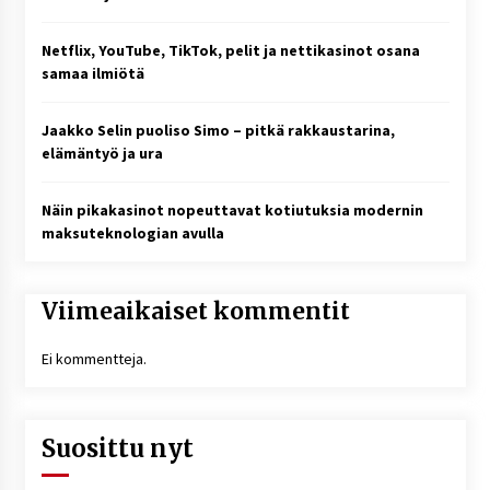
Netflix, YouTube, TikTok, pelit ja nettikasinot osana
samaa ilmiötä
Jaakko Selin puoliso Simo – pitkä rakkaustarina,
elämäntyö ja ura
Näin pikakasinot nopeuttavat kotiutuksia modernin
maksuteknologian avulla
Viimeaikaiset kommentit
Ei kommentteja.
Suosittu nyt