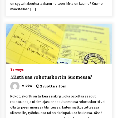
on syytä hakeutua lääkärin hoitoon. Mikä on kuume? Kuume
määritellään […]
Terveys
Mistä saa rokotuskortin Suomessa?
Mikko
2 vuotta sitten
Rokotuskortti on tärkeä asiakirja, joka osoittaa saadut
rokotukset ja niiden ajankohdat. Suomessa rokotuskortti voi
olla tarpeen monissa tilanteissa, kuten matkustettaessa
ulkomaille, työnhaussa tai opiskelupaikkaa hakiessa. Tässä