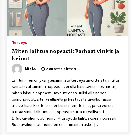
Terveys
Miten laihtua nopeasti: Parhaat vinkit ja
keinot
Mikko
2 vuotta sitten
Laihtuminen on yksi yleisimmistä terveystavoitteista, mutta
sen saavuttaminen nopeasti voi olla haastavaa. Jos mietit,
miten laihtua nopeasti, tavoitteenasi tulisi olla nopea
painonpudotus terveellisellä ja kestävällä tavalla. Tässä
artikkelissa käsitellään erilaisia menetelmiä, jotka voivat
auttaa sinua laihtumaan nopeasti mutta turvallisesti.
1.Ruokavalion optimointi: Mitä syödä laihtuaksesi nopeasti
Ruokavalion optimointi on ensimmäinen askel […]