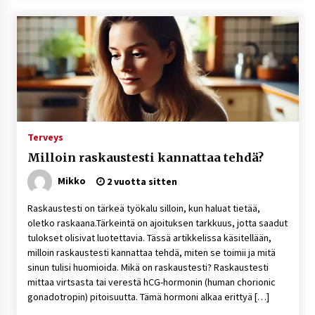
Terveys
Milloin raskaustesti kannattaa tehdä?
Mikko
2 vuotta sitten
Raskaustesti on tärkeä työkalu silloin, kun haluat tietää,
oletko raskaana.Tärkeintä on ajoituksen tarkkuus, jotta saadut
tulokset olisivat luotettavia. Tässä artikkelissa käsitellään,
milloin raskaustesti kannattaa tehdä, miten se toimii ja mitä
sinun tulisi huomioida. Mikä on raskaustesti? Raskaustesti
mittaa virtsasta tai verestä hCG-hormonin (human chorionic
gonadotropin) pitoisuutta. Tämä hormoni alkaa erittyä […]