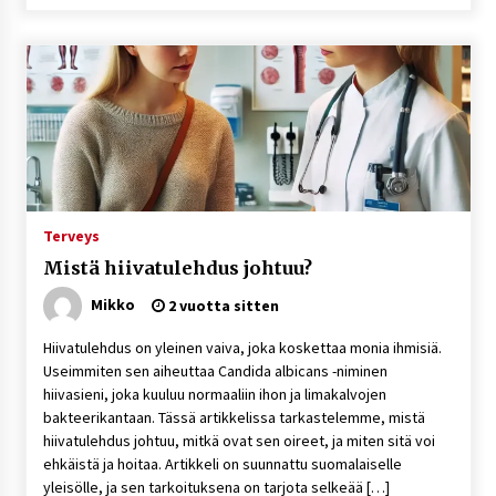
Terveys
Mistä hiivatulehdus johtuu?
Mikko
2 vuotta sitten
Hiivatulehdus on yleinen vaiva, joka koskettaa monia ihmisiä.
Useimmiten sen aiheuttaa Candida albicans -niminen
hiivasieni, joka kuuluu normaaliin ihon ja limakalvojen
bakteerikantaan. Tässä artikkelissa tarkastelemme, mistä
hiivatulehdus johtuu, mitkä ovat sen oireet, ja miten sitä voi
ehkäistä ja hoitaa. Artikkeli on suunnattu suomalaiselle
yleisölle, ja sen tarkoituksena on tarjota selkeää […]