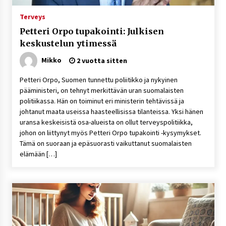
1 viikko sitten
Terveys
Petteri Orpo tupakointi: Julkisen
Jaakko Selin puoliso Simo – pitkä
keskustelun ytimessä
rakkaustarina, elämäntyö ja ura
1 viikko sitten
Mikko
2 vuotta sitten
Petteri Orpo, Suomen tunnettu poliitikko ja nykyinen
Näin pikakasinot nopeuttavat kotiutuksia
pääministeri, on tehnyt merkittävän uran suomalaisten
modernin maksuteknologian avulla
politiikassa. Hän on toiminut eri ministerin tehtävissä ja
1 viikko sitten
johtanut maata useissa haasteellisissa tilanteissa. Yksi hänen
uransa keskeisistä osa-alueista on ollut terveyspolitiikka,
Nina Rung – rikollisuuden tutkija ja väkivallan
johon on liittynyt myös Petteri Orpo tupakointi -kysymykset.
ehkäisyn näkyvä ääni
Tämä on suoraan ja epäsuorasti vaikuttanut suomalaisten
2 viikkoa sitten
elämään […]
Pia Töyli – tapaus, joka jäi osaksi Suomen
rikoshistoriaa
3 viikkoa sitten
Online-kasinoiden mobiilipelialustojen kehitys