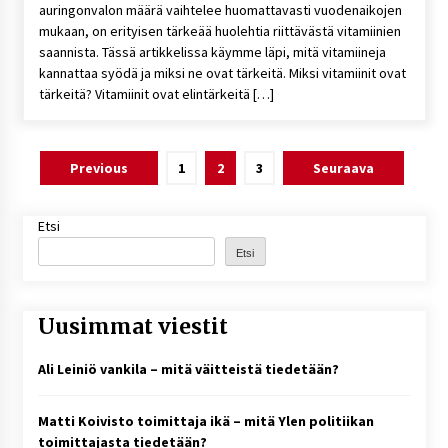
auringonvalon määrä vaihtelee huomattavasti vuodenaikojen
mukaan, on erityisen tärkeää huolehtia riittävästä vitamiinien
saannista. Tässä artikkelissa käymme läpi, mitä vitamiineja
kannattaa syödä ja miksi ne ovat tärkeitä. Miksi vitamiinit ovat
tärkeitä? Vitamiinit ovat elintärkeitä […]
Artikkelien
Previous
1
2
3
Seuraava
sivutus
Etsi
Etsi
Uusimmat viestit
Ali Leiniö vankila – mitä väitteistä tiedetään?
Matti Koivisto toimittaja ikä – mitä Ylen politiikan
toimittajasta tiedetään?