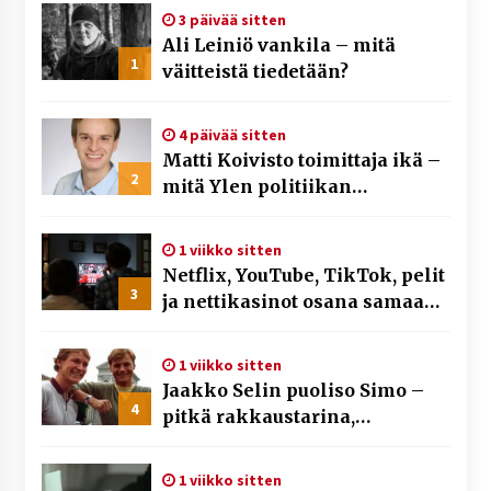
3 päivää sitten
Ali Leiniö vankila – mitä
1
väitteistä tiedetään?
4 päivää sitten
Matti Koivisto toimittaja ikä –
2
mitä Ylen politiikan
toimittajasta tiedetään?
1 viikko sitten
Netflix, YouTube, TikTok, pelit
3
ja nettikasinot osana samaa
ilmiötä
1 viikko sitten
Jaakko Selin puoliso Simo –
4
pitkä rakkaustarina,
elämäntyö ja ura
1 viikko sitten