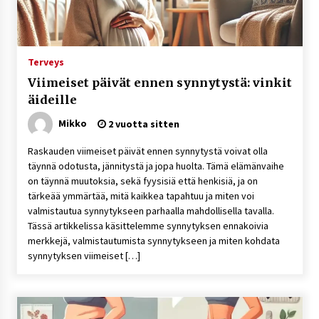
– asiantuntijalausunto
3 viikkoa sitten
Uutisankkuri Jan Andersson vaimo – faktat ja
Terveys
huhut
Viimeiset päivät ennen synnytystä: vinkit
3 viikkoa sitten
äideille
Pamela Anderson ikä, ura ja elämä
Mikko
2 vuotta sitten
4 viikkoa sitten
Raskauden viimeiset päivät ennen synnytystä voivat olla
täynnä odotusta, jännitystä ja jopa huolta. Tämä elämänvaihe
on täynnä muutoksia, sekä fyysisiä että henkisiä, ja on
10 euron talletuskasinot ja pikamaksut: mitä
tärkeää ymmärtää, mitä kaikkea tapahtuu ja miten voi
suomalaisten pelaajien on hyvä tietää
valmistautua synnytykseen parhaalla mahdollisella tavalla.
4 viikkoa sitten
Tässä artikkelissa käsittelemme synnytyksen ennakoivia
merkkejä, valmistautumista synnytykseen ja miten kohdata
Toni Lapinlampi – tapaus, oikeudenkäynnit ja
synnytyksen viimeiset […]
mitä asiasta tiedetään
1 kuukausi sitten