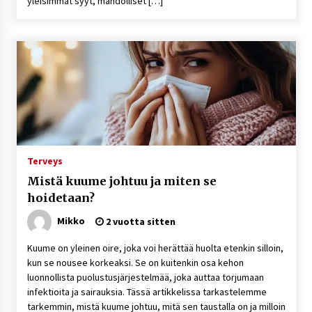
yleisimmät syyt, mahdolliset […]
Terveys
Mistä kuume johtuu ja miten se
hoidetaan?
Mikko
2 vuotta sitten
Kuume on yleinen oire, joka voi herättää huolta etenkin silloin,
kun se nousee korkeaksi. Se on kuitenkin osa kehon
luonnollista puolustusjärjestelmää, joka auttaa torjumaan
infektioita ja sairauksia. Tässä artikkelissa tarkastelemme
tarkemmin, mistä kuume johtuu, mitä sen taustalla on ja milloin