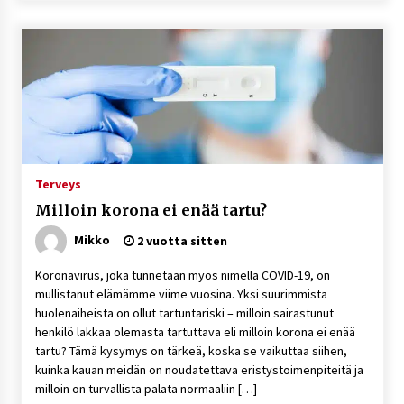
Terveys
Milloin korona ei enää tartu?
Mikko
2 vuotta sitten
Koronavirus, joka tunnetaan myös nimellä COVID-19, on
mullistanut elämämme viime vuosina. Yksi suurimmista
huolenaiheista on ollut tartuntariski – milloin sairastunut
henkilö lakkaa olemasta tartuttava eli milloin korona ei enää
tartu? Tämä kysymys on tärkeä, koska se vaikuttaa siihen,
kuinka kauan meidän on noudatettava eristystoimenpiteitä ja
milloin on turvallista palata normaaliin […]