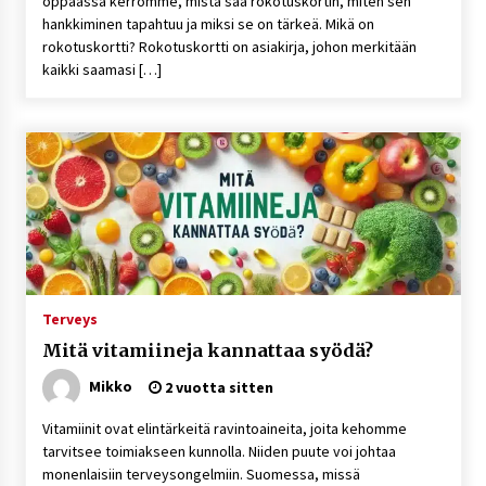
oppaassa kerromme, mistä saa rokotuskortin, miten sen
hankkiminen tapahtuu ja miksi se on tärkeä. Mikä on
rokotuskortti? Rokotuskortti on asiakirja, johon merkitään
kaikki saamasi […]
Terveys
Mitä vitamiineja kannattaa syödä?
Mikko
2 vuotta sitten
Vitamiinit ovat elintärkeitä ravintoaineita, joita kehomme
tarvitsee toimiakseen kunnolla. Niiden puute voi johtaa
monenlaisiin terveysongelmiin. Suomessa, missä