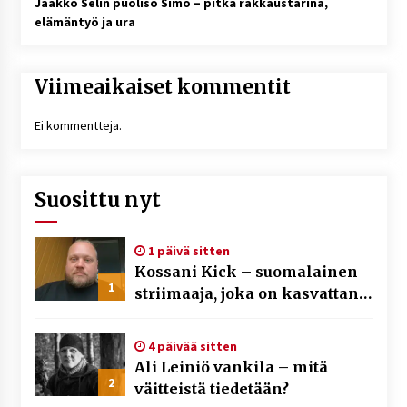
Jaakko Selin puoliso Simo – pitkä rakkaustarina,
elämäntyö ja ura
Viimeaikaiset kommentit
Ei kommentteja.
Suosittu nyt
1 päivä sitten
Kossani Kick – suomalainen
1
striimaaja, joka on kasvattanut
yleisöään Kick-alustalla
4 päivää sitten
Ali Leiniö vankila – mitä
2
väitteistä tiedetään?