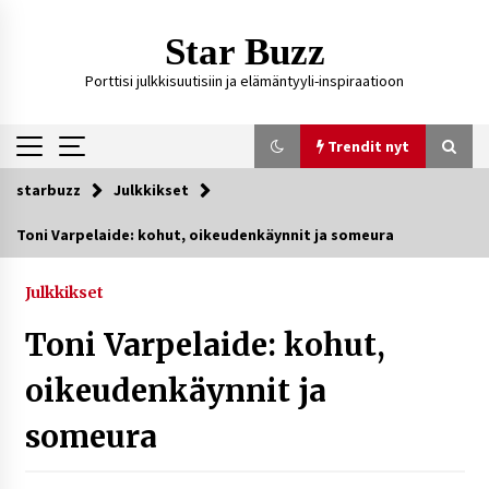
Siirry
sisältöön
Star Buzz
Porttisi julkkisuutisiin ja elämäntyyli-inspiraatioon
Trendit nyt
starbuzz
Julkkikset
Trendit nyt
Toni Varpelaide: kohut, oikeudenkäynnit ja someura
Kossani Kick – suomalainen striimaaja, joka on
kasvattanut yleisöään Kick-alustalla
Julkkikset
1 päivä sitten
Toni Varpelaide: kohut,
Ali Leiniö vankila – mitä väitteistä tiedetään?
oikeudenkäynnit ja
4 päivää sitten
someura
Matti Koivisto toimittaja ikä – mitä Ylen
politiikan toimittajasta tiedetään?