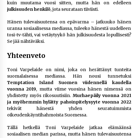
kuin muutama vuosi sitten, mutta hän on edelleen
julkisuuden henkilö
, jota seurataan tiiviisti.
Hänen tulevaisuutensa on epävarma – jatkuuko hänen
uransa sosiaalisessa mediassa, tuleeko hänestä uudelleen
tosi-tv-tähti, vai vetäytyykö hän julkisuudesta lopullisesti?
Se jää nähtäväksi.
Yhteenveto
Toni Varpelaide on nimi, joka on herättänyt tunteita
suomalaisessa mediassa. Hän nousi tunnetuksi
Temptation Island Suomen viidennellä kaudella
vuonna 2019
, mutta viime vuosina hänen nimensä on
yhdistetty myös rikosuutisiin.
Murhaepäily vuonna 2021
ja myöhemmin hylätty pahoinpitelysyyte vuonna 2022
tekivät hänestä yhden seuratuimmista
oikeudenkäyntihahmoista Suomessa.
Tällä hetkellä Toni Varpelaide jatkaa elämäänsä
sosiaalisen median parissa, mutta hänen tulevaisuutensa