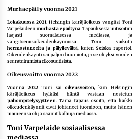
Murhaepäily vuonna 2021
Lokakuussa 2021
Helsingin käräjäoikeus vangitsi Toni
Varpelaideen
murhasta epäiltynä
. Tapauksesta uutisoitiin
laajasti suomalaisessa mediassa, ja
vangitsemisoikeudenkäynnissä Toni vaikutti
hermostuneelta ja pälyilevältä
, kuten
Seiska
raportoi.
Oikeudenkäynti sai paljon huomiota, ja se oli yksi vuoden
seuratuimmista rikosuutisista.
Oikeusvoitto vuonna 2022
Vuonna
2022
Toni sai
oikeusvoiton
, kun Helsingin
käräjäoikeus hylkäsi häntä vastaan nostetun
pahoinpitelysyytteen
. Tämä tapaus osoitti, että kaikki
oikeudenkäynnit eivät johtaneet tuomioon, mutta hänen
maineensa oli jo saanut kolhuja mediassa.
Toni Varpelaide sosiaalisessa
mediassa