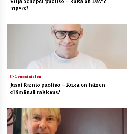
Vilja Schepel puoliso – kuka on David
Myers?
1 vuosi sitten
Jussi Rainio puoliso – Kuka on hänen
elämänsä rakkaus?