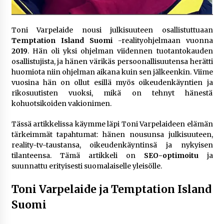
rikoshistoriaa
3 viikkoa sitten
Toni Varpelaide nousi julkisuuteen osallistuttuaan
Online-kasinoiden mobiilipelialustojen kehitys
Temptation Island Suomi
-realityohjelmaan vuonna
– asiantuntijalausunto
2019
. Hän oli yksi ohjelman viidennen tuotantokauden
3 viikkoa sitten
osallistujista, ja hänen värikäs persoonallisuutensa herätti
huomiota niin ohjelman aikana kuin sen jälkeenkin. Viime
vuosina hän on ollut esillä myös oikeudenkäyntien ja
Uutisankkuri Jan Andersson vaimo – faktat ja
rikosuutisten vuoksi, mikä on tehnyt hänestä
huhut
kohuotsikoiden vakionimen.
4 viikkoa sitten
Tässä artikkelissa käymme läpi Toni Varpelaideen elämän
Pamela Anderson ikä, ura ja elämä
tärkeimmät tapahtumat: hänen nousunsa julkisuuteen,
4 viikkoa sitten
reality-tv-taustansa, oikeudenkäyntinsä ja nykyisen
tilanteensa. Tämä artikkeli on
SEO-optimoitu
ja
suunnattu erityisesti suomalaiselle yleisölle.
10 euron talletuskasinot ja pikamaksut: mitä
suomalaisten pelaajien on hyvä tietää
Toni Varpelaide ja Temptation Island
1 kuukausi sitten
Suomi