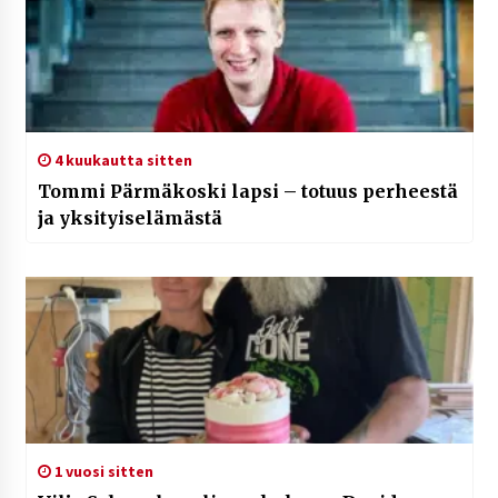
4 kuukautta sitten
Tommi Pärmäkoski lapsi – totuus perheestä
ja yksityiselämästä
1 vuosi sitten