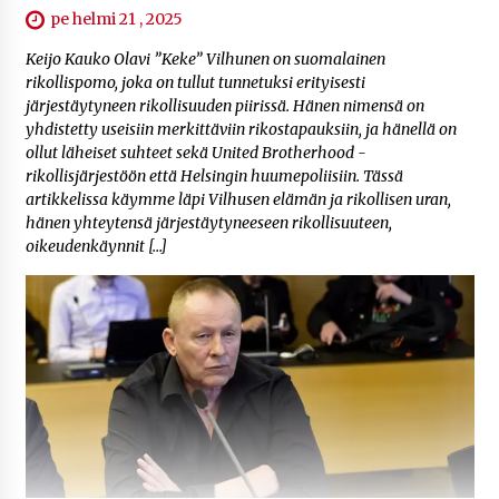
pe helmi 21 , 2025
Keijo Kauko Olavi ”Keke” Vilhunen on suomalainen
rikollispomo, joka on tullut tunnetuksi erityisesti
järjestäytyneen rikollisuuden piirissä. Hänen nimensä on
yhdistetty useisiin merkittäviin rikostapauksiin, ja hänellä on
ollut läheiset suhteet sekä United Brotherhood -
rikollisjärjestöön että Helsingin huumepoliisiin. Tässä
artikkelissa käymme läpi Vilhusen elämän ja rikollisen uran,
hänen yhteytensä järjestäytyneeseen rikollisuuteen,
oikeudenkäynnit […]