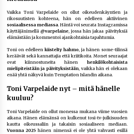
Vaikka Toni Varpelaide on ollut oikeudenkäyntien ja
rikosuutisten kohteena, hän on edelleen aktiivinen
sosiaalisessa mediassa
. Häntä voi seurata Instagramissa
käyttäjänimellä
@varpelaine
, jossa hän jakaa päivityksiä
elämästään ja kommentoi ajankohtaisia tapahtumia.
Toni on edelleen
kiistelty hahmo
, ja hänen some-tilinsä
keräävät sekä kannattajia että kriitikoita. Monet seuraajat
ovat kiinnostuneita hänen
henkilökohtaisista
mielipiteistään ja päivityksistään
, vaikka hän ei olekaan
enää yhtä näkyvä kuin Temptation Islandin aikana.
Toni Varpelaide nyt – mitä hänelle
kuuluu?
Toni Varpelaide on ollut monessa mukana viime vuosien
aikana. Hänen elämänsä on kulkenut tosi-tv-julkisuuden
kautta oikeussaliin ja takaisin sosiaaliseen mediaan.
Vuonna 2025
hänen nimensä ei ole yhtä vahvasti esillä