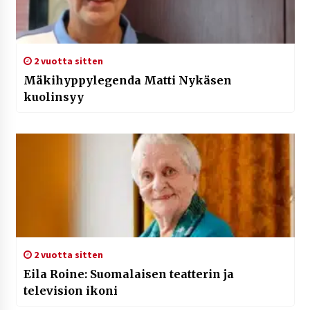
2 vuotta sitten
Mäkihyppylegenda Matti Nykäsen
kuolinsyy
2 vuotta sitten
Eila Roine: Suomalaisen teatterin ja
television ikoni