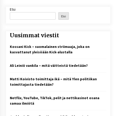
Etsi
Etsi
Uusimmat viestit
Kossani Kick – suomalainen striimaaja, joka on
kasvattanut yleisöään Kick-alustalla
Ali Leiniö vankila – mitä väitteistä tiedetään?
Matti Koivisto toimittaja ikä – mitä Ylen politiikan
toimittajasta tiedetään?
Netflix, YouTube, TikTok, pelit ja nettikasinot osana
samaa ilmiötä