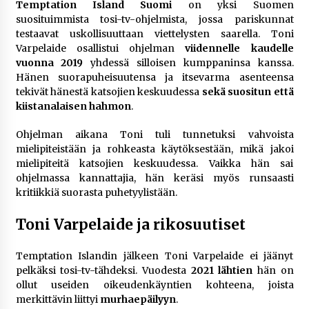
Temptation Island Suomi
on yksi Suomen
suosituimmista tosi-tv-ohjelmista, jossa pariskunnat
testaavat uskollisuuttaan viettelysten saarella. Toni
Varpelaide osallistui ohjelman
viidennelle kaudelle
vuonna 2019
yhdessä silloisen kumppaninsa kanssa.
Hänen suorapuheisuutensa ja itsevarma asenteensa
tekivät hänestä katsojien keskuudessa
sekä suositun että
kiistanalaisen hahmon
.
Ohjelman aikana Toni tuli tunnetuksi vahvoista
mielipiteistään ja rohkeasta käytöksestään, mikä jakoi
mielipiteitä katsojien keskuudessa. Vaikka hän sai
ohjelmassa kannattajia, hän keräsi myös runsaasti
kritiikkiä suorasta puhetyylistään.
Toni Varpelaide ja rikosuutiset
Temptation Islandin jälkeen Toni Varpelaide ei jäänyt
pelkäksi tosi-tv-tähdeksi. Vuodesta
2021 lähtien
hän on
ollut useiden oikeudenkäyntien kohteena, joista
merkittävin liittyi
murhaepäilyyn
.