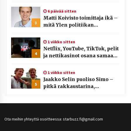
6 päivää sitten
Matti Koivisto toimittaja ikä –
3
mitä Ylen politiikan
toimittajasta tiedetään?
1 viikko sitten
Netflix, YouTube, TikTok, pelit
4
ja nettikasinot osana samaa
ilmiötä
1 viikko sitten
Jaakko Selin puoliso Simo –
5
pitkä rakkaustarina,
elämäntyö ja ura
Ota meihin yhteyttä osoitteessa: starbuzz.fi@gmail.com