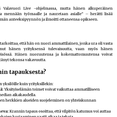
llä Valavuori Live -ohjelmassa, mutta hänen alkuperäinen
mennään työmaalle ja nauretaan asialle” – herätti lisää
män anteeksipyynnön ja ilmoitti ottaneensa opikseen.
tarkoittaa, että hän on nuori ammattilainen, jonka ura oli vasta
anut hänen yrityksensä tulevaisuutta, vaan myös hänen
hteisössä. Hänen nuoruutensa ja kokemattomuutensa voivat
rtänyt tekonsa vakavuutta.
in tapauksesta?
yksilöille kuin yrityksillekin:
ä:
Yksityiselämän toimet voivat vaikuttaa ammatilliseen
median aikakaudella.
ten herkkien alueiden suojeleminen on yhteiskunnan
seva:
Krannin tapaus osoittaa, että vilpitön katumus voi auttaa
kojen korjaaminen vaatii aikaa ja tekoja.