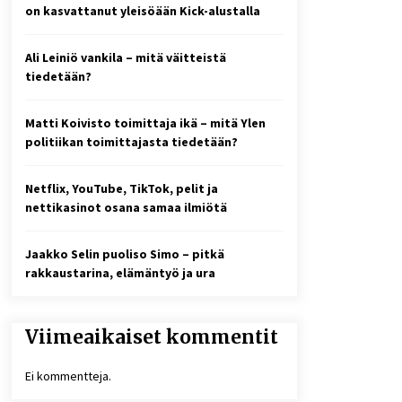
2 viikkoa sitten
on kasvattanut yleisöään Kick-alustalla
Online-kasinoiden
Ali Leiniö vankila – mitä väitteistä
mobiilipelialustojen kehitys –
asiantuntijalausunto
tiedetään?
3 viikkoa sitten
Matti Koivisto toimittaja ikä – mitä Ylen
10 euron talletuskasinot ja
politiikan toimittajasta tiedetään?
pikamaksut: mitä suomalaisten
pelaajien on hyvä tietää
4 viikkoa sitten
Netflix, YouTube, TikTok, pelit ja
nettikasinot osana samaa ilmiötä
Jaakko Selin puoliso Simo – pitkä
rakkaustarina, elämäntyö ja ura
Viimeaikaiset kommentit
Ei kommentteja.