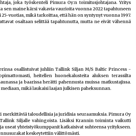
aja, joka työskenteli Pimura Oy:n toimitusjohtajana. Yritys
ta sen maine kärsi vakavia vaurioita vuonna 2022 tapahtuneen
 25-vuotias, mikä tarkoittaa, että hän on syntynyt vuonna 1997.
avat osaltaan selittää tapahtunutta, mutta ne eivät vähennä
nsa osallistuivat juhliin Tallink Siljan M/S Baltic Princess -
pimattomasti, heitellen huonekalusteita aluksen terassilta
aunassa ja baarissa herätti pahennusta muissa matkustajissa.
en mediaan, mikä laukaisi laajan julkisen paheksunnan.
merkittäviä taloudellisia ja juridisia seuraamuksia. Pimura Oy
allink Siljalle vahingoista. Lisäksi Krannin toiminta vaikutti
ja useat yhteistyökumppanit katkaisivat suhteensa yritykseen.
ennusurakat keskeytettiin välittömästi.