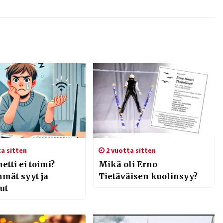
a sitten
2 vuotta sitten
etti ei toimi?
Mikä oli Erno
mmät syyt ja
Tietäväisen kuolinsyy?
ut