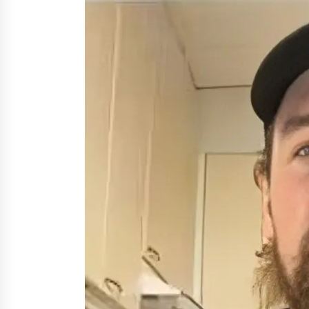
Nina Rung – rikollisuuden tutkija 
väkivallan ehkäisyn näkyvä ääni
2 viikkoa sitten
Uutisankkuri Jan Andersson vaim
– faktat ja huhut
3 viikkoa sitten