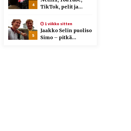
4
TikTok, pelit ja
nettikasinot osana
samaa ilmiötä
1 viikko sitten
Jaakko Selin puoliso
5
Simo – pitkä
rakkaustarina,
elämäntyö ja ura