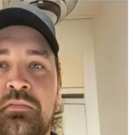
ja
Pia Töyli – tapaus, joka jäi osaksi
Suomen rikoshistoriaa
3 viikkoa sitten
o
Pamela Anderson ikä, ura ja elämä
4 viikkoa sitten