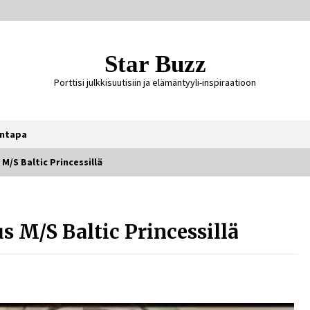
Star Buzz
Porttisi julkkisuutisiin ja elämäntyyli-inspiraatioon
ntapa
 M/S Baltic Princessillä
Ali Leiniö vankila – mitä väitteistä
tiedetään?
us M/S Baltic Princessillä
4 päivää sitten
Jaakko Selin puoliso Simo – pitkä
rakkaustarina, elämäntyö ja ura
1 viikko sitten