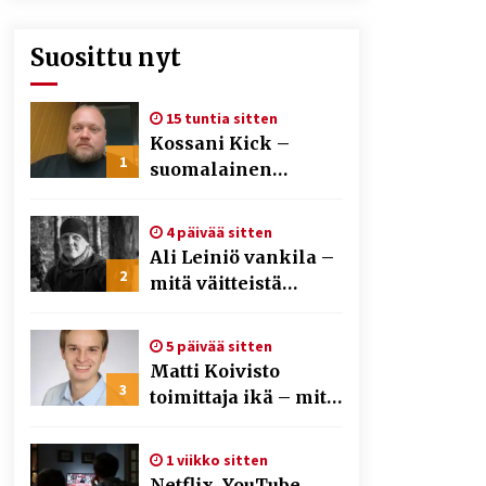
Suosittu nyt
15 tuntia sitten
Kossani Kick –
1
suomalainen
striimaaja, joka on
kasvattanut
4 päivää sitten
yleisöään Kick-
Ali Leiniö vankila –
alustalla
2
mitä väitteistä
tiedetään?
5 päivää sitten
Matti Koivisto
3
toimittaja ikä – mitä
Ylen politiikan
toimittajasta
1 viikko sitten
tiedetään?
Netflix, YouTube,