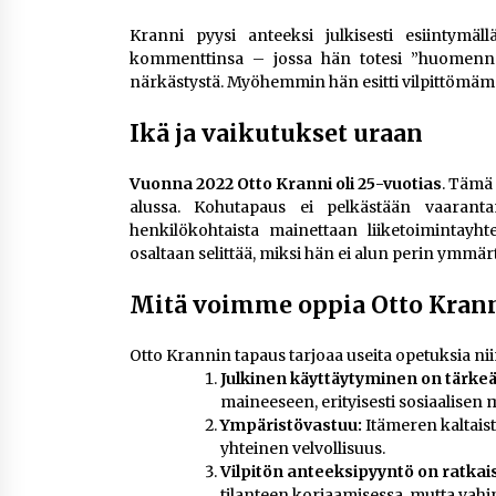
Kranni pyysi anteeksi julkisesti esiintymä
kommenttinsa – jossa hän totesi ”huomenna 
närkästystä. Myöhemmin hän esitti vilpittömäm
Ikä ja vaikutukset uraan
Vuonna 2022 Otto Kranni oli 25-vuotias
. Tämä 
alussa. Kohutapaus ei pelkästään vaarant
henkilökohtaista mainettaan liiketoimintay
osaltaan selittää, miksi hän ei alun perin ymmä
Mitä voimme oppia Otto Krann
Otto Krannin tapaus tarjoaa useita opetuksia niin 
Julkinen käyttäytyminen on tärkeä
maineeseen, erityisesti sosiaalisen 
Ympäristövastuu:
Itämeren kaltais
yhteinen velvollisuus.
Vilpitön anteeksipyyntö on ratkai
tilanteen korjaamisessa, mutta vahin