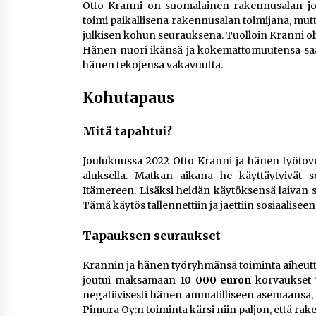
Otto Kranni on suomalainen rakennusalan joht
toimi paikallisena rakennusalan toimijana, mut
julkisen kohun seurauksena. Tuolloin Kranni oli
Hänen nuori ikänsä ja kokemattomuutensa saatt
hänen tekojensa vakavuutta.
Kohutapaus
Mitä tapahtui?
Joulukuussa 2022 Otto Kranni ja hänen työtoveri
aluksella. Matkan aikana he käyttäytyivät so
Itämereen. Lisäksi heidän käytöksensä laivan s
Tämä käytös tallennettiin ja jaettiin sosiaalise
Tapauksen seuraukset
Krannin ja hänen työryhmänsä toiminta aiheutti 
joutui maksamaan
10 000 euron
korvaukset T
negatiivisesti hänen ammatilliseen asemaansa, 
Pimura Oy:n toiminta kärsi niin paljon, että rak