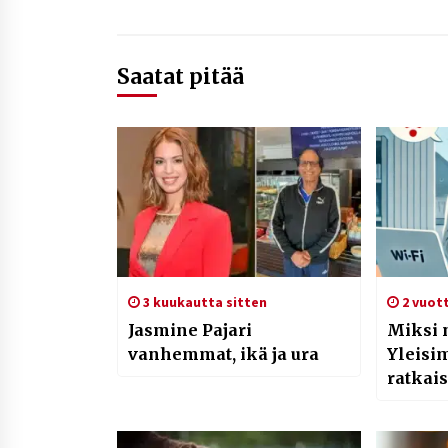
Saatat pitää
3 kuukautta sitten
2 vuott
Jasmine Pajari
Miksi n
vanhemmat, ikä ja ura
Yleisi
ratkais