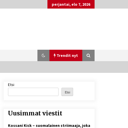
perjantai, elo 7, 2026
Trendit nyt
Etsi
Matti Koivisto toimittaja ikä – mitä
Ylen politiikan toimittajasta
Etsi
tiedetään?
5 päivää sitten
Uusimmat viestit
Näin pikakasinot nopeuttavat
kotiutuksia modernin
maksuteknologian avulla
Kossani Kick – suomalainen striimaaja, joka