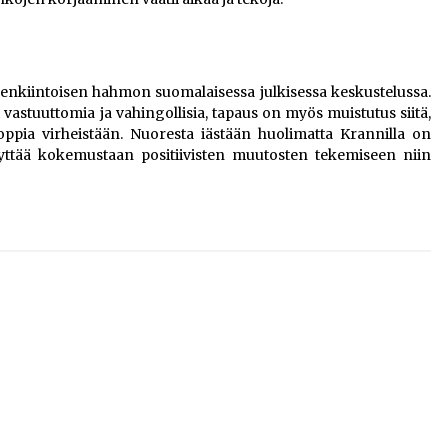
lenkiintoisen hahmon suomalaisessa julkisessa keskustelussa.
vastuuttomia ja vahingollisia, tapaus on myös muistutus siitä,
oppia virheistään. Nuoresta iästään huolimatta Krannilla on
äyttää kokemustaan positiivisten muutosten tekemiseen niin