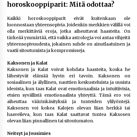
horoskooppiparit: Mitä odottaa?
Kaikki horoskooppiparit eivät kuitenkaan ole
luonnostaan yhteensopivia. Joidenkin merkkien välillä voi
olla merkittäviä eroja, jotka aiheuttavat haasteita. On
tärkeää ymmärtää, että vaikka astrologia voi antaa vihjeitä
yhteensopivuudesta, jokainen suhde on ainutlaatuinen ja
vaatii sitoutumista ja kompromisseja.
Kaksonen ja Kalat
Kaksonen ja Kalat voivat kohdata haasteita, koska he
lähestyvät elämää hyvin eri tavoin. Kaksonen on
sosiaalinen ja älyllinen, nauttien keskusteluista ja uusista
ideoista, kun taas Kalat ovat emotionaalisia ja intuitiivisia,
etsien syvällistä emotionaalista yhteyttä. Tämä ero voi
aiheuttaa väärinkäsityksiä ja tunteiden ylilyöntejä.
Kaksonen voi kokea Kalojen olevan liian herkkä tai
haaveileva, kun taas Kalat saattavat tuntea Kaksosen
olevan liian pinnallinen tai sitoutumaton.
Neitsyt ja Jousimies