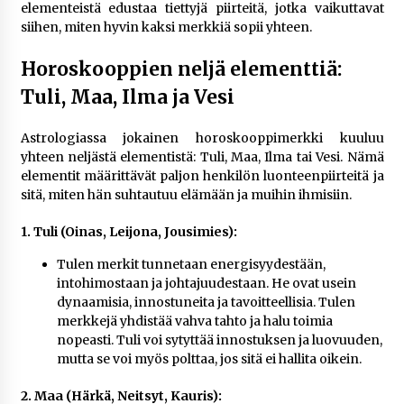
elementeistä edustaa tiettyjä piirteitä, jotka vaikuttavat
siihen, miten hyvin kaksi merkkiä sopii yhteen.
Horoskooppien neljä elementtiä:
Tuli, Maa, Ilma ja Vesi
Astrologiassa jokainen horoskooppimerkki kuuluu
yhteen neljästä elementistä: Tuli, Maa, Ilma tai Vesi. Nämä
elementit määrittävät paljon henkilön luonteenpiirteitä ja
sitä, miten hän suhtautuu elämään ja muihin ihmisiin.
1. Tuli (Oinas, Leijona, Jousimies):
Tulen merkit tunnetaan energisyydestään,
intohimostaan ja johtajuudestaan. He ovat usein
dynaamisia, innostuneita ja tavoitteellisia. Tulen
merkkejä yhdistää vahva tahto ja halu toimia
nopeasti. Tuli voi sytyttää innostuksen ja luovuuden,
mutta se voi myös polttaa, jos sitä ei hallita oikein.
2. Maa (Härkä, Neitsyt, Kauris):