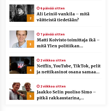
6 päivää sitten
Ali Leiniö vankila – mitä
2
väitteistä tiedetään?
7 päivää sitten
Matti Koivisto toimittaja ikä –
3
mitä Ylen politiikan
toimittajasta tiedetään?
2 viikkoa sitten
Netflix, YouTube, TikTok, pelit
4
ja nettikasinot osana samaa
ilmiötä
2 viikkoa sitten
Jaakko Selin puoliso Simo –
5
pitkä rakkaustarina,
elämäntyö ja ura