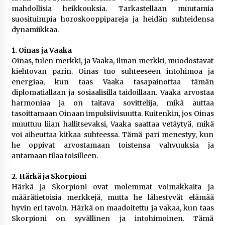
mahdollisia heikkouksia. Tarkastellaan muutamia
suosituimpia horoskooppipareja ja heidän suhteidensa
dynamiikkaa.
1. Oinas ja Vaaka
Oinas, tulen merkki, ja Vaaka, ilman merkki, muodostavat
kiehtovan parin. Oinas tuo suhteeseen intohimoa ja
energiaa, kun taas Vaaka tasapainottaa tämän
diplomatiallaan ja sosiaalisilla taidoillaan. Vaaka arvostaa
harmoniaa ja on taitava sovittelija, mikä auttaa
tasoittamaan Oinaan impulsiivisuutta. Kuitenkin, jos Oinas
muuttuu liian hallitsevaksi, Vaaka saattaa vetäytyä, mikä
voi aiheuttaa kitkaa suhteessa. Tämä pari menestyy, kun
he oppivat arvostamaan toistensa vahvuuksia ja
antamaan tilaa toisilleen.
2. Härkä ja Skorpioni
Härkä ja Skorpioni ovat molemmat voimakkaita ja
määrätietoisia merkkejä, mutta he lähestyvät elämää
hyvin eri tavoin. Härkä on maadoitettu ja vakaa, kun taas
Skorpioni on syvällinen ja intohimoinen. Tämä