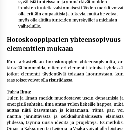
syvällisiä tunteissaan ja ymmärtävät muiden
ihmisten tunteita vaistomaisesti. Veden merkit voivat
olla erittäin empaattisia ja tukevia, mutta he voivat
myös olla alttiita tunteiden myrskyille ja mielialan
vaihteluille.
Horoskooppiparien yhteensopivuus
elementtien mukaan
Kun tarkastellaan horoskooppien yhteensopivuutta, on
tärkeää huomioida, miten eri elementit toimivat yhdessä.
Jotkut elementit täydentävät toisiaan luonnostaan, kun
taas toiset voivat olla ristiriidassa.
Tuli ja Ilma:
Tulen ja Ilman merkit muodostavat usein dynaamisia ja
energisiä suhteita. Ilma antaa Tulen liekeille happea, mikä
auttaa niitä kasvamaan ja loistamaan. Tämä pari voi
nauttia jännittävästä ja seikkailunhaluisesta elämästä
yhdessä, täynnä uusia ideoita ja projekteja. Esimerkiksi
Oinas ja Kaksonen tai Leijona ja Vaaka voivat olla loistava