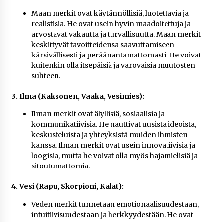
Maan merkit ovat käytännöllisiä, luotettavia ja
realistisia. He ovat usein hyvin maadoitettuja ja
arvostavat vakautta ja turvallisuutta. Maan merkit
keskittyvät tavoitteidensa saavuttamiseen
kärsivällisesti ja peräänantamattomasti. He voivat
kuitenkin olla itsepäisiä ja varovaisia muutosten
suhteen.
3. Ilma (Kaksonen, Vaaka, Vesimies):
Ilman merkit ovat älyllisiä, sosiaalisia ja
kommunikatiivisia. He nauttivat uusista ideoista,
keskusteluista ja yhteyksistä muiden ihmisten
kanssa. Ilman merkit ovat usein innovatiivisia ja
loogisia, mutta he voivat olla myös hajamielisiä ja
sitoutumattomia.
4. Vesi (Rapu, Skorpioni, Kalat):
Veden merkit tunnetaan emotionaalisuudestaan,
intuitiivisuudestaan ja herkkyydestään. He ovat