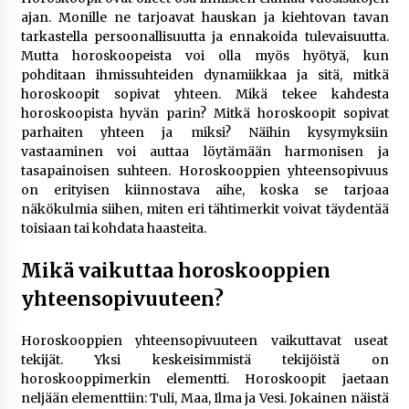
rikoshistoriaa
ajan. Monille ne tarjoavat hauskan ja kiehtovan tavan
3 viikkoa sitten
tarkastella persoonallisuutta ja ennakoida tulevaisuutta.
Mutta horoskoopeista voi olla myös hyötyä, kun
Online-kasinoiden mobiilipelialustojen kehitys
pohditaan ihmissuhteiden dynamiikkaa ja sitä, mitkä
– asiantuntijalausunto
horoskoopit sopivat yhteen. Mikä tekee kahdesta
4 viikkoa sitten
horoskoopista hyvän parin? Mitkä horoskoopit sopivat
parhaiten yhteen ja miksi? Näihin kysymyksiin
vastaaminen voi auttaa löytämään harmonisen ja
Uutisankkuri Jan Andersson vaimo – faktat ja
tasapainoisen suhteen. Horoskooppien yhteensopivuus
huhut
on erityisen kiinnostava aihe, koska se tarjoaa
4 viikkoa sitten
näkökulmia siihen, miten eri tähtimerkit voivat täydentää
toisiaan tai kohdata haasteita.
Pamela Anderson ikä, ura ja elämä
4 viikkoa sitten
Mikä vaikuttaa horoskooppien
yhteensopivuuteen?
10 euron talletuskasinot ja pikamaksut: mitä
suomalaisten pelaajien on hyvä tietää
Horoskooppien yhteensopivuuteen vaikuttavat useat
1 kuukausi sitten
tekijät. Yksi keskeisimmistä tekijöistä on
horoskooppimerkin elementti. Horoskoopit jaetaan
neljään elementtiin: Tuli, Maa, Ilma ja Vesi. Jokainen näistä