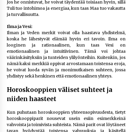
Jos he onnistuvat, he voivat täydentää toisiaan hyvin, sillä
Tuli tuo intohimoa ja energiaa, kun taas Maa tuo vakautta
ja turvallisuutta.
Ilma ja Vesi:
Ilman ja Veden merkit voivat olla haastava yhdistelmä,
koska he lähestyvät elämää hyvin eri tavoin. Ilma on
looginen ja rationaalinen, kun taas Vesi on
emotionaalinen ja intuitiivinen. Tämä voi johtaa
väärinkäsityksiin ja tunteiden ylilyönteihin. Kuitenkin, jos
nämä kaksi merkkiä oppivat arvostamaan toistensa eroja,
he voivat luoda syvän ja monimutkaisen suhteen, jossa
yhdistyy sekä henkinen että emotionaalinen yhteys.
Horoskooppien väliset suhteet ja
niiden haasteet
Kun puhutaan horoskooppien yhteensopivuudesta, tietyt
horoskooppiparit nousevat usein esiin esimerkkeinä
vahvoista ja toimivista suhteista. Nämä parit ovat löytäneet
tavan hyödyntää toistensa vahvuuksia ja käsitellä