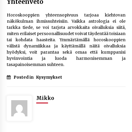
Yhteenveto
Horoskooppien yhteensopivuus tarjoaa kiehtovan
näkökulman ihmissuhteisiin. Vaikka astrologia ei ole
tarkka tiede, se voi tarjota arvokkaita oivalluksia siitä,
miten erilaiset persoonallisuudet voivat täydentää toisiaan
tai kohdata haasteita. Ymmärtämällä horoskooppien
välistä dynamiikkaa ja käyttämällä näitä oivalluksia
hyödyksi, voit parantaa sekä omaa että kumppanisi
hyvinvointia ja luoda harmonisemman ja
tasapainoisemman suhteen.
Posted in
Kysymykset
Mikko