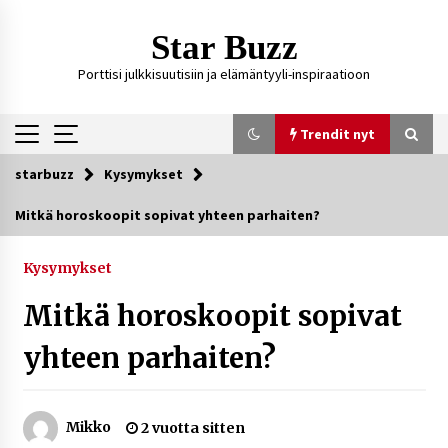
Siirry
sisältöön
Star Buzz
Porttisi julkkisuutisiin ja elämäntyyli-inspiraatioon
Trendit nyt
starbuzz
Kysymykset
Trendit nyt
Mitkä horoskoopit sopivat yhteen parhaiten?
Kossani Kick – suomalainen striimaaja, joka on
kasvattanut yleisöään Kick-alustalla
Kysymykset
3 päivää sitten
Mitkä horoskoopit sopivat
Ali Leiniö vankila – mitä väitteistä tiedetään?
yhteen parhaiten?
6 päivää sitten
Mikko
2 vuotta sitten
Matti Koivisto toimittaja ikä – mitä Ylen
politiikan toimittajasta tiedetään?