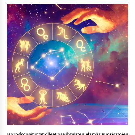
7 päivää sitten
Netflix, YouTube, TikTok, pelit ja nettikasinot
osana samaa ilmiötä
2 viikkoa sitten
Jaakko Selin puoliso Simo – pitkä
rakkaustarina, elämäntyö ja ura
2 viikkoa sitten
Näin pikakasinot nopeuttavat kotiutuksia
modernin maksuteknologian avulla
2 viikkoa sitten
Nina Rung – rikollisuuden tutkija ja väkivallan
ehkäisyn näkyvä ääni
2 viikkoa sitten
Pia Töyli – tapaus, joka jäi osaksi Suomen
Horoskoopit ovat olleet osa ihmisten elämää vuosisatojen