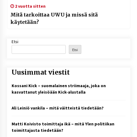
2 vuotta sitten
Mitä tarkoittaa UWU ja missä sitä
käytetään?
Etsi
Etsi
Uusimmat viestit
Kossani Kick – suomalainen striimaaja, joka on
kasvattanut yleisöään Kick-alustalla
Ali Leiniö vankila – mitä väitteistä tiedetään?
Matti Koivisto toimittaja ikä – mitä Ylen politiikan
toimittajasta tiedetään?