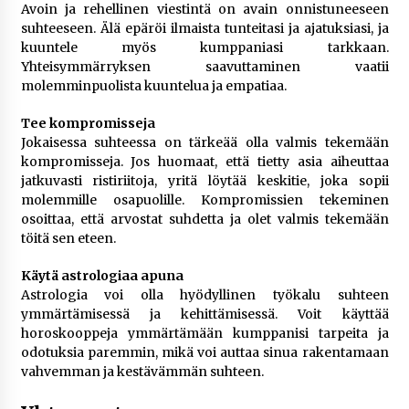
Avoin ja rehellinen viestintä on avain onnistuneeseen
suhteeseen. Älä epäröi ilmaista tunteitasi ja ajatuksiasi, ja
kuuntele myös kumppaniasi tarkkaan.
Yhteisymmärryksen saavuttaminen vaatii
molemminpuolista kuuntelua ja empatiaa.
Tee kompromisseja
Jokaisessa suhteessa on tärkeää olla valmis tekemään
kompromisseja. Jos huomaat, että tietty asia aiheuttaa
jatkuvasti ristiriitoja, yritä löytää keskitie, joka sopii
molemmille osapuolille. Kompromissien tekeminen
osoittaa, että arvostat suhdetta ja olet valmis tekemään
töitä sen eteen.
Käytä astrologiaa apuna
Astrologia voi olla hyödyllinen työkalu suhteen
ymmärtämisessä ja kehittämisessä. Voit käyttää
horoskooppeja ymmärtämään kumppanisi tarpeita ja
odotuksia paremmin, mikä voi auttaa sinua rakentamaan
vahvemman ja kestävämmän suhteen.