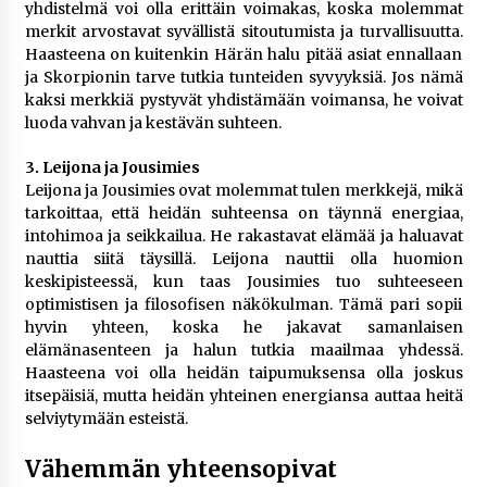
yhdistelmä voi olla erittäin voimakas, koska molemmat
merkit arvostavat syvällistä sitoutumista ja turvallisuutta.
Haasteena on kuitenkin Härän halu pitää asiat ennallaan
ja Skorpionin tarve tutkia tunteiden syvyyksiä. Jos nämä
kaksi merkkiä pystyvät yhdistämään voimansa, he voivat
luoda vahvan ja kestävän suhteen.
3. Leijona ja Jousimies
Leijona ja Jousimies ovat molemmat tulen merkkejä, mikä
tarkoittaa, että heidän suhteensa on täynnä energiaa,
intohimoa ja seikkailua. He rakastavat elämää ja haluavat
nauttia siitä täysillä. Leijona nauttii olla huomion
keskipisteessä, kun taas Jousimies tuo suhteeseen
optimistisen ja filosofisen näkökulman. Tämä pari sopii
hyvin yhteen, koska he jakavat samanlaisen
elämänasenteen ja halun tutkia maailmaa yhdessä.
Haasteena voi olla heidän taipumuksensa olla joskus
itsepäisiä, mutta heidän yhteinen energiansa auttaa heitä
selviytymään esteistä.
Vähemmän yhteensopivat