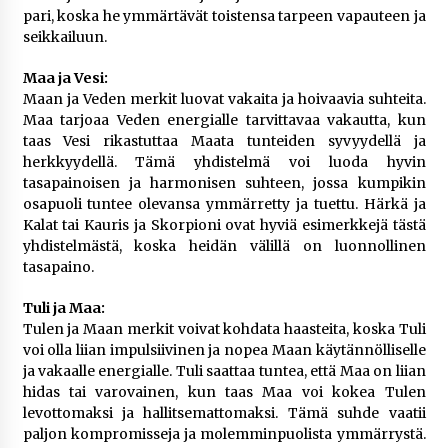
pari, koska he ymmärtävät toistensa tarpeen vapauteen ja
seikkailuun.
Maa ja Vesi:
Maan ja Veden merkit luovat vakaita ja hoivaavia suhteita.
Maa tarjoaa Veden energialle tarvittavaa vakautta, kun
taas Vesi rikastuttaa Maata tunteiden syvyydellä ja
herkkyydellä. Tämä yhdistelmä voi luoda hyvin
tasapainoisen ja harmonisen suhteen, jossa kumpikin
osapuoli tuntee olevansa ymmärretty ja tuettu. Härkä ja
Kalat tai Kauris ja Skorpioni ovat hyviä esimerkkejä tästä
yhdistelmästä, koska heidän välillä on luonnollinen
tasapaino.
Tuli ja Maa:
Tulen ja Maan merkit voivat kohdata haasteita, koska Tuli
voi olla liian impulsiivinen ja nopea Maan käytännölliselle
ja vakaalle energialle. Tuli saattaa tuntea, että Maa on liian
hidas tai varovainen, kun taas Maa voi kokea Tulen
levottomaksi ja hallitsemattomaksi. Tämä suhde vaatii
paljon kompromisseja ja molemminpuolista ymmärrystä.