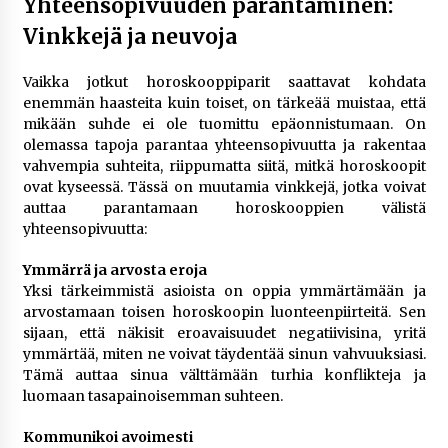
Yhteensopivuuden parantaminen:
Vinkkejä ja neuvoja
Vaikka jotkut horoskooppiparit saattavat kohdata
enemmän haasteita kuin toiset, on tärkeää muistaa, että
mikään suhde ei ole tuomittu epäonnistumaan. On
olemassa tapoja parantaa yhteensopivuutta ja rakentaa
vahvempia suhteita, riippumatta siitä, mitkä horoskoopit
ovat kyseessä. Tässä on muutamia vinkkejä, jotka voivat
auttaa parantamaan horoskooppien välistä
yhteensopivuutta:
Ymmärrä ja arvosta eroja
Yksi tärkeimmistä asioista on oppia ymmärtämään ja
arvostamaan toisen horoskoopin luonteenpiirteitä. Sen
sijaan, että näkisit eroavaisuudet negatiivisina, yritä
ymmärtää, miten ne voivat täydentää sinun vahvuuksiasi.
Tämä auttaa sinua välttämään turhia konflikteja ja
luomaan tasapainoisemman suhteen.
Kommunikoi avoimesti