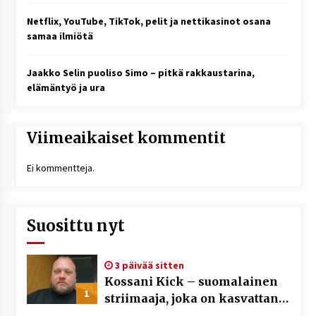
Netflix, YouTube, TikTok, pelit ja nettikasinot osana
samaa ilmiötä
Jaakko Selin puoliso Simo – pitkä rakkaustarina,
elämäntyö ja ura
Viimeaikaiset kommentit
Ei kommentteja.
Suosittu nyt
3 päivää sitten
Kossani Kick – suomalainen
1
striimaaja, joka on kasvattanut
yleisöään Kick-alustalla