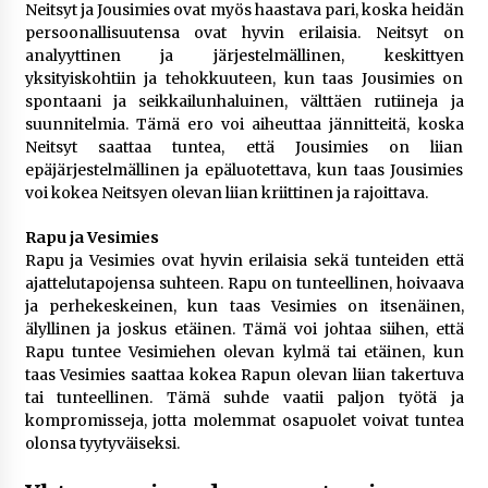
Neitsyt ja Jousimies ovat myös haastava pari, koska heidän
persoonallisuutensa ovat hyvin erilaisia. Neitsyt on
analyyttinen ja järjestelmällinen, keskittyen
yksityiskohtiin ja tehokkuuteen, kun taas Jousimies on
spontaani ja seikkailunhaluinen, välttäen rutiineja ja
suunnitelmia. Tämä ero voi aiheuttaa jännitteitä, koska
Neitsyt saattaa tuntea, että Jousimies on liian
epäjärjestelmällinen ja epäluotettava, kun taas Jousimies
voi kokea Neitsyen olevan liian kriittinen ja rajoittava.
Rapu ja Vesimies
Rapu ja Vesimies ovat hyvin erilaisia sekä tunteiden että
ajattelutapojensa suhteen. Rapu on tunteellinen, hoivaava
ja perhekeskeinen, kun taas Vesimies on itsenäinen,
älyllinen ja joskus etäinen. Tämä voi johtaa siihen, että
Rapu tuntee Vesimiehen olevan kylmä tai etäinen, kun
taas Vesimies saattaa kokea Rapun olevan liian takertuva
tai tunteellinen. Tämä suhde vaatii paljon työtä ja
kompromisseja, jotta molemmat osapuolet voivat tuntea
olonsa tyytyväiseksi.