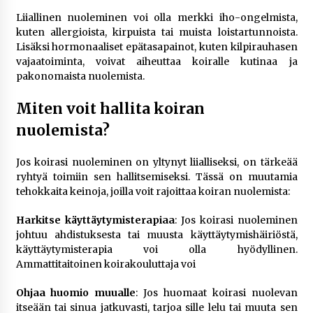
Liiallinen nuoleminen voi olla merkki iho-ongelmista,
kuten allergioista, kirpuista tai muista loistartunnoista.
Lisäksi hormonaaliset epätasapainot, kuten kilpirauhasen
vajaatoiminta, voivat aiheuttaa koiralle kutinaa ja
pakonomaista nuolemista.
Miten voit hallita koiran
nuolemista?
Jos koirasi nuoleminen on yltynyt liialliseksi, on tärkeää
ryhtyä toimiin sen hallitsemiseksi. Tässä on muutamia
tehokkaita keinoja, joilla voit rajoittaa koiran nuolemista:
Harkitse käyttäytymisterapiaa
: Jos koirasi nuoleminen
johtuu ahdistuksesta tai muusta käyttäytymishäiriöstä,
käyttäytymisterapia voi olla hyödyllinen.
Ammattitaitoinen koirakouluttaja voi
Ohjaa huomio muualle
: Jos huomaat koirasi nuolevan
itseään tai sinua jatkuvasti, tarjoa sille lelu tai muuta sen