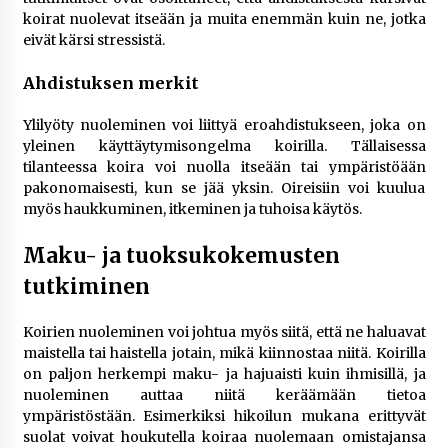
koirat nuolevat itseään ja muita enemmän kuin ne, jotka
eivät kärsi stressistä.
Ahdistuksen merkit
Ylilyöty nuoleminen voi liittyä eroahdistukseen, joka on
yleinen käyttäytymisongelma koirilla. Tällaisessa
tilanteessa koira voi nuolla itseään tai ympäristöään
pakonomaisesti, kun se jää yksin. Oireisiin voi kuulua
myös haukkuminen, itkeminen ja tuhoisa käytös.
Maku- ja tuoksukokemusten
tutkiminen
Koirien nuoleminen voi johtua myös siitä, että ne haluavat
maistella tai haistella jotain, mikä kiinnostaa niitä. Koirilla
on paljon herkempi maku- ja hajuaisti kuin ihmisillä, ja
nuoleminen auttaa niitä keräämään tietoa
ympäristöstään. Esimerkiksi hikoilun mukana erittyvät
suolat voivat houkutella koiraa nuolemaan omistajansa