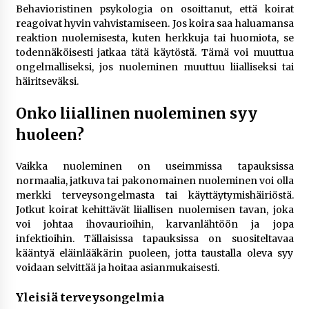
Behavioristinen psykologia on osoittanut, että koirat
reagoivat hyvin vahvistamiseen. Jos koira saa haluamansa
reaktion nuolemisesta, kuten herkkuja tai huomiota, se
todennäköisesti jatkaa tätä käytöstä. Tämä voi muuttua
ongelmalliseksi, jos nuoleminen muuttuu liialliseksi tai
häiritseväksi.
Onko liiallinen nuoleminen syy
huoleen?
Vaikka nuoleminen on useimmissa tapauksissa
normaalia, jatkuva tai pakonomainen nuoleminen voi olla
merkki terveysongelmasta tai käyttäytymishäiriöstä.
Jotkut koirat kehittävät liiallisen nuolemisen tavan, joka
voi johtaa ihovaurioihin, karvanlähtöön ja jopa
infektioihin. Tällaisissa tapauksissa on suositeltavaa
kääntyä eläinlääkärin puoleen, jotta taustalla oleva syy
voidaan selvittää ja hoitaa asianmukaisesti.
Yleisiä terveysongelmia