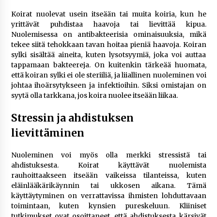
Koirat nuolevat usein itseään tai muita koiria, kun he
yrittävät puhdistaa haavoja tai lievittää kipua.
Nuolemisessa on antibakteerisia ominaisuuksia, mikä
tekee siitä tehokkaan tavan hoitaa pieniä haavoja. Koiran
sylki sisältää aineita, kuten lysotsyymiä, joka voi auttaa
tappamaan bakteereja. On kuitenkin tärkeää huomata,
että koiran sylki ei ole steriiliä, ja liiallinen nuoleminen voi
johtaa ihoärsytykseen ja infektioihin. Siksi omistajan on
syytä olla tarkkana, jos koira nuolee itseään liikaa.
Stressin ja ahdistuksen
lievittäminen
Nuoleminen voi myös olla merkki stressistä tai
ahdistuksesta. Koirat käyttävät nuolemista
rauhoittaakseen itseään vaikeissa tilanteissa, kuten
eläinlääkärikäynnin tai ukkosen aikana. Tämä
käyttäytyminen on verrattavissa ihmisten lohduttavaan
toimintaan, kuten kynsien pureskeluun. Kliiniset
tutkimukset ovat osoittaneet, että ahdistuksesta kärsivät