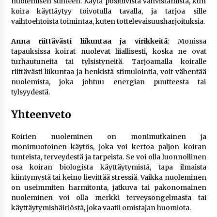
nuolemisen suhteen. Käytä positiivista vahvistamista, kun
koira käyttäytyy toivotulla tavalla, ja tarjoa sille
vaihtoehtoista toimintaa, kuten tottelevaisuusharjoituksia.
Anna riittävästi liikuntaa ja virikkeitä
: Monissa
tapauksissa koirat nuolevat liiallisesti, koska ne ovat
turhautuneita tai tylsistyneitä. Tarjoamalla koiralle
riittävästi liikuntaa ja henkistä stimulointia, voit vähentää
nuolemista, joka johtuu energian puutteesta tai
tylsyydestä.
Yhteenveto
Koirien nuoleminen on monimutkainen ja
monimuotoinen käytös, joka voi kertoa paljon koiran
tunteista, terveydestä ja tarpeista. Se voi olla luonnollinen
osa koiran biologista käyttäytymistä, tapa ilmaista
kiintymystä tai keino lievittää stressiä. Vaikka nuoleminen
on useimmiten harmitonta, jatkuva tai pakonomainen
nuoleminen voi olla merkki terveysongelmasta tai
käyttäytymishäiriöstä, joka vaatii omistajan huomiota.