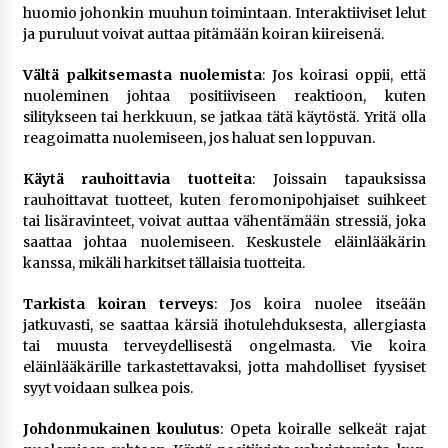
huomio johonkin muuhun toimintaan. Interaktiiviset lelut
ja puruluut voivat auttaa pitämään koiran kiireisenä.
Vältä palkitsemasta nuolemista
: Jos koirasi oppii, että
nuoleminen johtaa positiiviseen reaktioon, kuten
silitykseen tai herkkuun, se jatkaa tätä käytöstä. Yritä olla
reagoimatta nuolemiseen, jos haluat sen loppuvan.
Käytä rauhoittavia tuotteita
: Joissain tapauksissa
rauhoittavat tuotteet, kuten feromonipohjaiset suihkeet
tai lisäravinteet, voivat auttaa vähentämään stressiä, joka
saattaa johtaa nuolemiseen. Keskustele eläinlääkärin
kanssa, mikäli harkitset tällaisia tuotteita.
Tarkista koiran terveys
: Jos koira nuolee itseään
jatkuvasti, se saattaa kärsiä ihotulehduksesta, allergiasta
tai muusta terveydellisestä ongelmasta. Vie koira
eläinlääkärille tarkastettavaksi, jotta mahdolliset fyysiset
syyt voidaan sulkea pois.
Johdonmukainen koulutus
: Opeta koiralle selkeät rajat