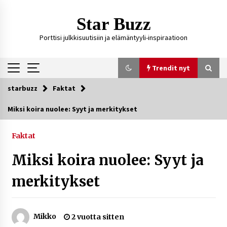
Siirry
sisältöön
Star Buzz
Porttisi julkkisuutisiin ja elämäntyyli-inspiraatioon
Trendit nyt
starbuzz
Faktat
Trendit nyt
Miksi koira nuolee: Syyt ja merkitykset
Kossani Kick – suomalainen striimaaja, joka on
kasvattanut yleisöään Kick-alustalla
Faktat
4 päivää sitten
Miksi koira nuolee: Syyt ja
Ali Leiniö vankila – mitä väitteistä tiedetään?
merkitykset
7 päivää sitten
Mikko
2 vuotta sitten
Matti Koivisto toimittaja ikä – mitä Ylen
politiikan toimittajasta tiedetään?