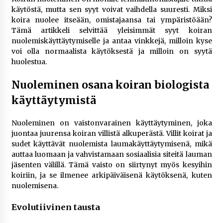
rikoshistoriaa
käytöstä, mutta sen syyt voivat vaihdella suuresti. Miksi
4 viikkoa sitten
koira nuolee itseään, omistajaansa tai ympäristöään?
Tämä artikkeli selvittää yleisimmät syyt koiran
Online-kasinoiden mobiilipelialustojen kehitys
nuolemiskäyttäytymiselle ja antaa vinkkejä, milloin kyse
– asiantuntijalausunto
voi olla normaalista käytöksestä ja milloin on syytä
4 viikkoa sitten
huolestua.
Nuoleminen osana koiran biologista
Uutisankkuri Jan Andersson vaimo – faktat ja
huhut
käyttäytymistä
4 viikkoa sitten
Nuoleminen on vaistonvarainen käyttäytyminen, joka
Pamela Anderson ikä, ura ja elämä
juontaa juurensa koiran villistä alkuperästä. Villit koirat ja
1 kuukausi sitten
sudet käyttävät nuolemista laumakäyttäytymisenä, mikä
auttaa luomaan ja vahvistamaan sosiaalisia siteitä lauman
jäsenten välillä. Tämä vaisto on siirtynyt myös kesyihin
koiriin, ja se ilmenee arkipäiväisenä käytöksenä, kuten
10 euron talletuskasinot ja pikamaksut: mitä
suomalaisten pelaajien on hyvä tietää
nuolemisena.
1 kuukausi sitten
Evolutiivinen tausta