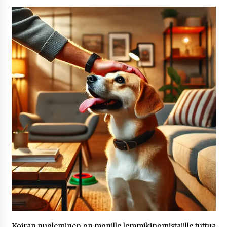
1 viikko sitten
Netflix, YouTube, TikTok, pelit ja nettikasinot
osana samaa ilmiötä
2 viikkoa sitten
Jaakko Selin puoliso Simo – pitkä
rakkaustarina, elämäntyö ja ura
2 viikkoa sitten
Näin pikakasinot nopeuttavat kotiutuksia
modernin maksuteknologian avulla
2 viikkoa sitten
Nina Rung – rikollisuuden tutkija ja väkivallan
ehkäisyn näkyvä ääni
2 viikkoa sitten
Pia Töyli – tapaus, joka jäi osaksi Suomen
Koiran nuoleminen on monille lemmikinomistajille tuttua