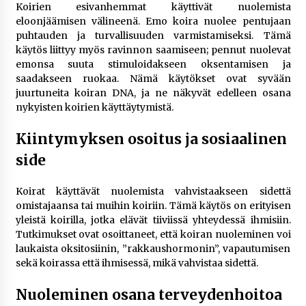
Koirien esivanhemmat käyttivät nuolemista
eloonjäämisen välineenä. Emo koira nuolee pentujaan
puhtauden ja turvallisuuden varmistamiseksi. Tämä
käytös liittyy myös ravinnon saamiseen; pennut nuolevat
emonsa suuta stimuloidakseen oksentamisen ja
saadakseen ruokaa. Nämä käytökset ovat syvään
juurtuneita koiran DNA, ja ne näkyvät edelleen osana
nykyisten koirien käyttäytymistä.
Kiintymyksen osoitus ja sosiaalinen
side
Koirat käyttävät nuolemista vahvistaakseen sidettä
omistajaansa tai muihin koiriin. Tämä käytös on erityisen
yleistä koirilla, jotka elävät tiiviissä yhteydessä ihmisiin.
Tutkimukset ovat osoittaneet, että koiran nuoleminen voi
laukaista oksitosiinin, ”rakkaushormonin”, vapautumisen
sekä koirassa että ihmisessä, mikä vahvistaa sidettä.
Nuoleminen osana terveydenhoitoa