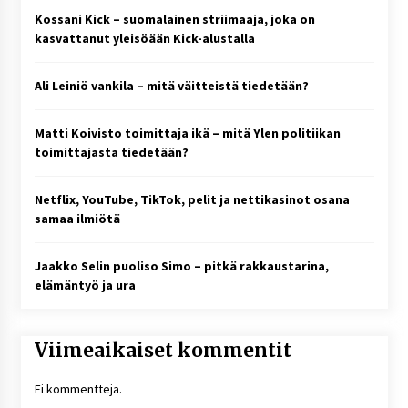
Kossani Kick – suomalainen striimaaja, joka on
kasvattanut yleisöään Kick-alustalla
Ali Leiniö vankila – mitä väitteistä tiedetään?
Matti Koivisto toimittaja ikä – mitä Ylen politiikan
toimittajasta tiedetään?
Netflix, YouTube, TikTok, pelit ja nettikasinot osana
samaa ilmiötä
Jaakko Selin puoliso Simo – pitkä rakkaustarina,
elämäntyö ja ura
Viimeaikaiset kommentit
Ei kommentteja.