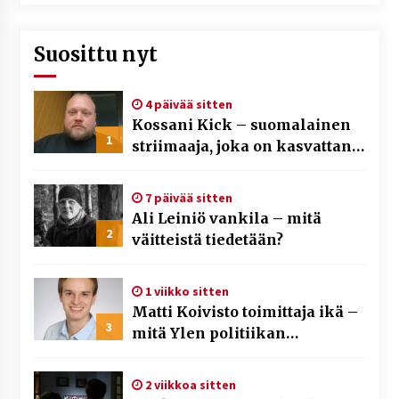
Suosittu nyt
4 päivää sitten
Kossani Kick – suomalainen
1
striimaaja, joka on kasvattanut
yleisöään Kick-alustalla
7 päivää sitten
Ali Leiniö vankila – mitä
2
väitteistä tiedetään?
1 viikko sitten
Matti Koivisto toimittaja ikä –
3
mitä Ylen politiikan
toimittajasta tiedetään?
2 viikkoa sitten