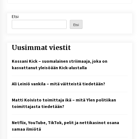
Etsi
Etsi
Uusimmat viestit
Kossani Kick – suomalainen striimaaja, joka on
kasvattanut yleisöään Kick-alustalla
Ali Leiniö vankila – mitä väitteistä tiedetään?
Matti Koivisto toimittaja ikä – mitä Ylen politiikan
toimittajasta tiedetään?
Netflix, YouTube, TikTok, pelit ja nettikasinot osana
samaa ilmiötä