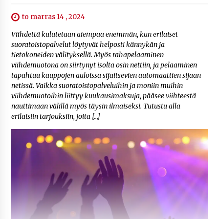
to marras 14 , 2024
Viihdettä kulutetaan aiempaa enemmän, kun erilaiset
suoratoistopalvelut löytyvät helposti kännykän ja
tietokoneiden välityksellä. Myös rahapelaaminen
viihdemuotona on siirtynyt isolta osin nettiin, ja pelaaminen
tapahtuu kauppojen auloissa sijaitsevien automaattien sijaan
netissä. Vaikka suoratoistopalveluihin ja moniin muihin
viihdemuotoihin liittyy kuukausimaksuja, pääsee viihteestä
nauttimaan välillä myös täysin ilmaiseksi. Tutustu alla
erilaisiin tarjouksiin, joita […]