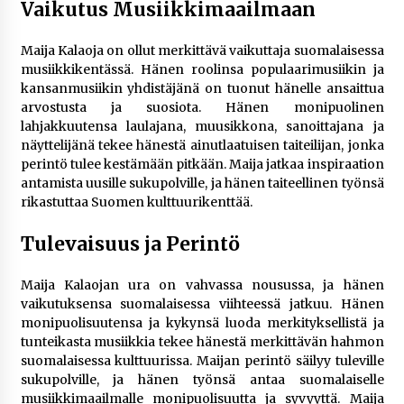
Vaikutus Musiikkimaailmaan
Maija Kalaoja on ollut merkittävä vaikuttaja suomalaisessa
musiikkikentässä. Hänen roolinsa populaarimusiikin ja
kansanmusiikin yhdistäjänä on tuonut hänelle ansaittua
arvostusta ja suosiota. Hänen monipuolinen
lahjakkuutensa laulajana, muusikkona, sanoittajana ja
näyttelijänä tekee hänestä ainutlaatuisen taiteilijan, jonka
perintö tulee kestämään pitkään. Maija jatkaa inspiraation
antamista uusille sukupolville, ja hänen taiteellinen työnsä
rikastuttaa Suomen kulttuurikenttää.
Tulevaisuus ja Perintö
Maija Kalaojan ura on vahvassa nousussa, ja hänen
vaikutuksensa suomalaisessa viihteessä jatkuu. Hänen
monipuolisuutensa ja kykynsä luoda merkityksellistä ja
tunteikasta musiikkia tekee hänestä merkittävän hahmon
suomalaisessa kulttuurissa. Maijan perintö säilyy tuleville
sukupolville, ja hänen työnsä antaa suomalaiselle
musiikkimaailmalle monipuolisuutta ja syvyyttä. Maija