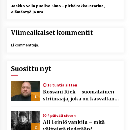
Jaakko Selin puoliso Simo – pitkä rakkaustarina,
elämäntyö ja ura
Viimeaikaiset kommentit
Ei kommentteja.
Suosittu nyt
16 tuntia sitten
Kossani Kick – suomalainen
1
striimaaja, joka on kasvattanut
yleisöään Kick-alustalla
4 päivää sitten
Ali Leiniö vankila – mitä
2
väitteistä tiedetään?