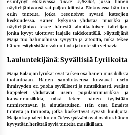
esiintynyt elokuvassa
Taivas sylissäni
, jossa hänen
näyttelijäntyönsä sai paljon kiitosta. Elokuvassa hän tuo
esiin tunteita, jotka resonoivat syvästi katsojien
keskuudessa. Hänen kykynsä yhdistää musiikki ja
näyttelijäntyö tekee hänestä ainutlaatuisen taiteilijan,
jonka kyvyt ulottuvat laajalle taidekentällä. Näyttelijänä
Maija tuo hahmoihinsa syvyyttä ja aitoutta, mikä tekee
hänen esityksistään vakuuttavia ja tunteisiin vetoavia.
Lauluntekijänä: Syvällisiä Lyriikoita
Maija Kalaojan lyriikat ovat tärkeä osa hänen musiikillista
tuotantoaan. Hänen sanoituksensa kuvaavat usein
ihmisyyden eri puolia syvällisesti ja tunteikkaasti. Maijan
kappaleet yhdistävät usein populaarimusiikkia ja
kansanmusiikkia, mikä tekee hänen tyylistään
tunnistettavan ja ainutlaatuisen. Hän osaa ilmaista
tunteita ja tarinoita, jotka koskettavat syvästi kuulijoita.
Maijan kappaleet kuten
Taivas sylissäni
ovat osoitus hänen
kyvystään herättää syviä tunteita musiikillaan.