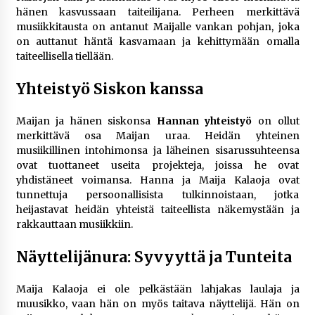
rikoshistoriaa
hänen kasvussaan taiteilijana. Perheen merkittävä
3 viikkoa sitten
musiikkitausta on antanut Maijalle vankan pohjan, joka
on auttanut häntä kasvamaan ja kehittymään omalla
taiteellisella tiellään.
Online-kasinoiden mobiilipelialustojen kehitys
– asiantuntijalausunto
3 viikkoa sitten
Yhteistyö Siskon kanssa
Uutisankkuri Jan Andersson vaimo – faktat ja
Maijan ja hänen siskonsa
Hannan yhteistyö
on ollut
huhut
merkittävä osa Maijan uraa. Heidän yhteinen
3 viikkoa sitten
musiikillinen intohimonsa ja läheinen sisarussuhteensa
ovat tuottaneet useita projekteja, joissa he ovat
yhdistäneet voimansa. Hanna ja Maija Kalaoja ovat
Pamela Anderson ikä, ura ja elämä
tunnettuja persoonallisista tulkinnoistaan, jotka
4 viikkoa sitten
heijastavat heidän yhteistä taiteellista näkemystään ja
rakkauttaan musiikkiin.
10 euron talletuskasinot ja pikamaksut: mitä
Näyttelijänura: Syvyyttä ja Tunteita
suomalaisten pelaajien on hyvä tietää
4 viikkoa sitten
Maija Kalaoja ei ole pelkästään lahjakas laulaja ja
muusikko, vaan hän on myös taitava näyttelijä. Hän on