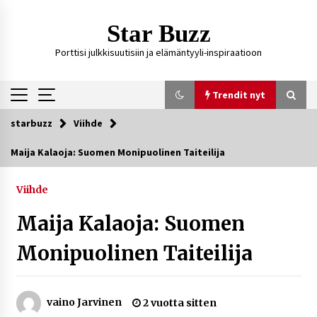
Siirry
sisältöön
Star Buzz
Porttisi julkkisuutisiin ja elämäntyyli-inspiraatioon
Trendit nyt
starbuzz
Viihde
Trendit nyt
Maija Kalaoja: Suomen Monipuolinen Taiteilija
Kossani Kick – suomalainen striimaaja, joka on
kasvattanut yleisöään Kick-alustalla
Viihde
16 tuntia sitten
Maija Kalaoja: Suomen
Ali Leiniö vankila – mitä väitteistä tiedetään?
Monipuolinen Taiteilija
4 päivää sitten
vaino Jarvinen
2 vuotta sitten
Matti Koivisto toimittaja ikä – mitä Ylen
politiikan toimittajasta tiedetään?