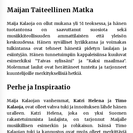
5 päivää sitten
Maijan Taiteellinen Matka
Netflix, YouTube, TikTok, pelit ja nettikasinot
Maija Kalaoja on ollut mukana yli 51 teoksessa, ja hänen
osana samaa ilmiötä
tuotantonsa on saavuttanut suosiota sekä
1 viikko sitten
musiikkiteollisuuden ammattilaisten että yleisön
keskuudessa. Hänen syvälliset lyriikkansa ja voimakas
tulkintansa ovat tehneet hänestä pidetyn laulajan ja
Jaakko Selin puoliso Simo – pitkä
rakkaustarina, elämäntyö ja ura
esiintyjän. Hänen tunnetuimpiin kappaleisiinsa kuuluvat
1 viikko sitten
esimerkiksi ”Taivas sylissäni” ja ”Kaksi maailmaa”.
Molemmat laulut ovat herättäneet tunteita ja tarjonneet
kuuntelijoille merkityksellisiä hetkiä.
Näin pikakasinot nopeuttavat kotiutuksia
modernin maksuteknologian avulla
Perhe ja Inspiraatio
2 viikkoa sitten
Maija Kalaojan vanhemmat,
Katri Helena
ja
Timo
Nina Rung – rikollisuuden tutkija ja väkivallan
Kalaoja
, ovat olleet vahva tuki ja innoituksen lähde hänen
ehkäisyn näkyvä ääni
uralleen. Katri Helena, joka on yksi Suomen
2 viikkoa sitten
rakastetuimmista laulajista, on tarjonnut Maijalle
musiikillisen esimerkin ja rohkaisun. Isänsä Timo
Pia Töyli – tapaus, joka jäi osaksi Suomen
Kalaojan tuki ja kannustus ovat myös olleet merkittäviä