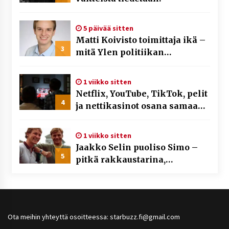
5 päivää sitten
Matti Koivisto toimittaja ikä –
3
mitä Ylen politiikan
toimittajasta tiedetään?
1 viikko sitten
Netflix, YouTube, TikTok, pelit
4
ja nettikasinot osana samaa
ilmiötä
1 viikko sitten
Jaakko Selin puoliso Simo –
5
pitkä rakkaustarina,
elämäntyö ja ura
Ota meihin yhteyttä osoitteessa: starbuzz.fi@gmail.com