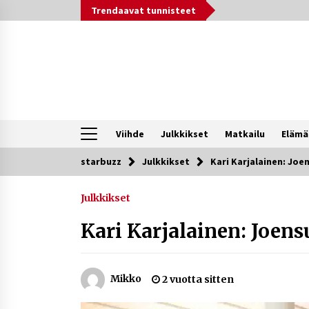
Siirry
Trendaavat tunnisteet
sisältöön
Viihde
Julkkikset
Matkailu
Elämä
starbuzz
Julkkikset
Kari Karjalainen: Jo
Trendit nyt
Julkkikset
Kossani Kick – suomalainen
striimaaja, joka on kasvattanut
Kari Karjalainen: Joen
yleisöään Kick-alustalla
16 tuntia sitten
Netflix, YouTube, TikTok, pelit ja
Mikko
2 vuotta sitten
nettikasinot osana samaa ilmiötä
1 viikko sitten