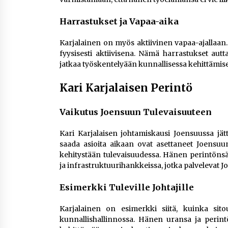
Harrastukset ja Vapaa-aika
Karjalainen on myös aktiivinen vapaa-ajallaan.
fyysisesti aktiivisena. Nämä harrastukset aut
jatkaa työskentelyään kunnallisessa kehittämises
Kari Karjalaisen Perintö
Vaikutus Joensuun Tulevaisuuteen
Kari Karjalaisen johtamiskausi Joensuussa jä
saada asioita aikaan ovat asettaneet Joensuun
kehitystään tulevaisuudessa. Hänen perintönsä
ja infrastruktuurihankkeissa, jotka palvelevat J
Esimerkki Tuleville Johtajille
Karjalainen on esimerkki siitä, kuinka sito
kunnallishallinnossa. Hänen uransa ja perintön