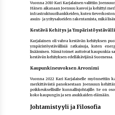
Vuonna 2010 Kari Karjalainen valittiin Joensuu
Hänen aikanaan Joensuu kasvoi ja kehittyi merki
infrastruktuurihankkeiden, kuten tieverkoston 
asuin- ja yritysalueiden rakentamista, mikä lis
Kestävä Kehitys ja Ympäristöystäväll
Karjalainen oli vahva kestävän kehityksen puol
ympäristöystävällisiä ratkaisuja, kuten en
lisäämisen. Nämä toimet auttoivat kaupunkia sa
kestävän kehityksen edelläkävijänä Suomessa.
Kaupunkineuvoksen Arvonimi
Vuonna 2022 Kari Karjalaiselle myönnettiin 
merkittävästä panoksestaan Joensuun kehittä
poikkeuksellisille kunnallisjohtajille. Se on o
koko kaupungin ja sen asukkaiden elämään.
Johtamistyyli ja Filosofia