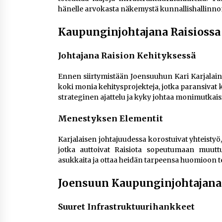
hänelle arvokasta näkemystä kunnallishallinno
Kaupunginjohtajana Raisiossa
Johtajana Raision Kehityksessä
Ennen siirtymistään Joensuuhun Kari Karjalai
koki monia kehitysprojekteja, jotka paransivat 
strateginen ajattelu ja kyky johtaa monimutkai
Menestyksen Elementit
Karjalaisen johtajuudessa korostuivat yhteistyö
jotka auttoivat Raisiota sopeutumaan muuttu
asukkaita ja ottaa heidän tarpeensa huomioon te
Joensuun Kaupunginjohtajana
Suuret Infrastruktuurihankkeet