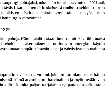
n kaupunginjohtajaksi, missä hän toimi aina vuoteen 2023 asti.
ttävästi. Karjalainen oli keskeisessä roolissa useiden suurten
ja julkisten palvelujen kehittämisessä. Hän edisti myös uusien
äsi kaupungin vetovoimaa.
isyys
estapuhuja. Hänen aloitteestaan Joensuu otti käyttöön useita
ergiatehokkaat rakennukset ja uusiutuvan energian käytön
avuttamaan ympäristötavoitteensa ja vahvistivat sen mainetta
kaupunkineuvoksen arvonimi, joka on kunnianosoitus hänen
misessä. Tämä arvonimi on harvinainen ja myönnetään vain
soitus siitä, kuinka paljon Karjalaisen työpanos on vaikuttanut