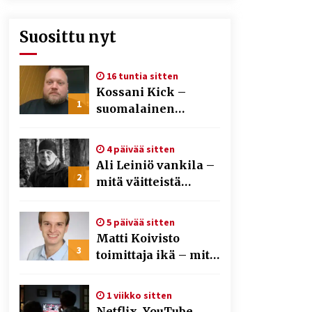
Suosittu nyt
16 tuntia sitten
Kossani Kick –
1
suomalainen
striimaaja, joka on
kasvattanut
4 päivää sitten
yleisöään Kick-
Ali Leiniö vankila –
alustalla
2
mitä väitteistä
tiedetään?
5 päivää sitten
Matti Koivisto
3
toimittaja ikä – mitä
Ylen politiikan
toimittajasta
1 viikko sitten
tiedetään?
Netflix, YouTube,