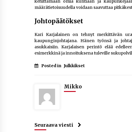
kehittämään omia kuntiaan ja kaupunkejaan. K
määrätietoisuudella voidaan saavuttaa pitkäkesto
Johtopäätökset
Kari Karjalainen on tehnyt merkittävän uran
kaupunginjohtajana. Hänen työnsä ja johtaj
asukkaisiin. Karjalaisen perintö elää edell
esimerkkinä ja innoituksena tuleville sukupolvil
Posted in
Julkkikset
Mikko
Seuraava viesti