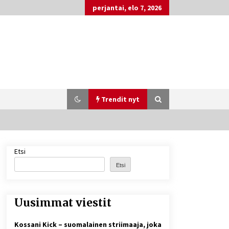
perjantai, elo 7, 2026
Trendit nyt
Etsi
Matti Koivisto toimittaja ikä – mitä
Ylen politiikan toimittajasta
Etsi
tiedetään?
5 päivää sitten
Uusimmat viestit
Näin pikakasinot nopeuttavat
kotiutuksia modernin
maksuteknologian avulla
Kossani Kick – suomalainen striimaaja, joka