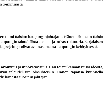
n toiminnasta.
nen toimi Raision kaupunginjohtajana. Hänen aikanaan Raisio
kaupungin taloudellista asemaa ja infrastruktuuria. Karjalaisen
sia projekteja olivat avainasemassa kaupungin kehityksessä.
, avoimuus ja innovatiivisuus. Hän toi mukanaan uusia ideoita,
viin taloudellisiin olosuhteisiin. Hänen tapansa kuunnella
ki hänestä suositun johtajan.