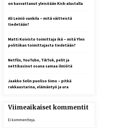
2 viikkoa sitten
on kasvattanut yleisöään Kick-alustalla
Online-kasinoiden
Ali Leiniö vankila – mitä väitteistä
mobiilipelialustojen kehitys –
asiantuntijalausunto
tiedetään?
3 viikkoa sitten
Matti Koivisto toimittaja ikä – mitä Ylen
10 euron talletuskasinot ja
politiikan toimittajasta tiedetään?
pikamaksut: mitä suomalaisten
pelaajien on hyvä tietää
4 viikkoa sitten
Netflix, YouTube, TikTok, pelit ja
nettikasinot osana samaa ilmiötä
Jaakko Selin puoliso Simo – pitkä
rakkaustarina, elämäntyö ja ura
Viimeaikaiset kommentit
Ei kommentteja.