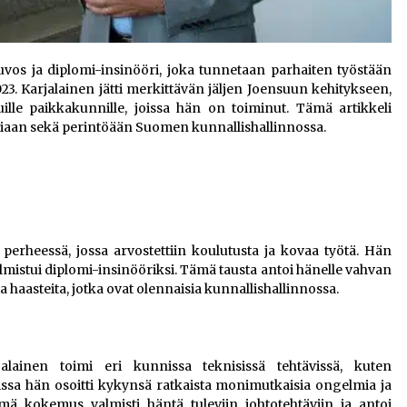
os ja diplomi-insinööri, joka tunnetaan parhaiten työstään
. Karjalainen jätti merkittävän jäljen Joensuun kehitykseen,
le paikkakunnille, joissa hän on toiminut. Tämä artikkeli
siaan sekä perintöään Suomen kunnallishallinnossa.
perheessä, jossa arvostettiin koulutusta ja kovaa työtä. Hän
almistui diplomi-insinööriksi. Tämä tausta antoi hänelle vahvan
 haasteita, jotka ovat olennaisia kunnallishallinnossa.
alainen toimi eri kunnissa teknisissä tehtävissä, kuten
eissa hän osoitti kykynsä ratkaista monimutkaisia ongelmia ja
ämä kokemus valmisti häntä tuleviin johtotehtäviin ja antoi