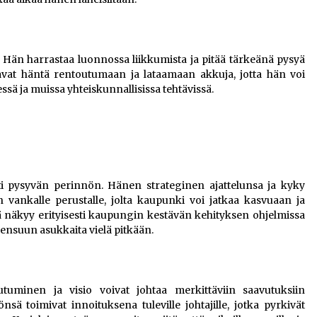
 Hän harrastaa luonnossa liikkumista ja pitää tärkeänä pysyä
tavat häntä rentoutumaan ja lataamaan akkuja, jotta hän voi
sä ja muissa yhteiskunnallisissa tehtävissä.
tti pysyvän perinnön. Hänen strateginen ajattelunsa ja kyky
 vankalle perustalle, jolta kaupunki voi jatkaa kasvuaan ja
 näkyy erityisesti kaupungin kestävän kehityksen ohjelmissa
oensuun asukkaita vielä pitkään.
utuminen ja visio voivat johtaa merkittäviin saavutuksiin
sä toimivat innoituksena tuleville johtajille, jotka pyrkivät