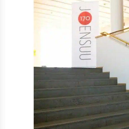
Nina Rung – rikollisuuden tutkija 
väkivallan ehkäisyn näkyvä ääni
2 viikkoa sitten
Uutisankkuri Jan Andersson vaim
– faktat ja huhut
3 viikkoa sitten