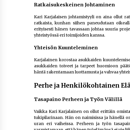
Ratkaisukeskeinen Johtaminen
Kari Karjalaisen johtamistyyli on aina ollut 
ratkaista, kunhan siihen paneudutaan oikealla
erityisesti hänen tavassaan johtaa suuria proje
yhteistyössä eri toimijoiden kanssa.
Yhteisön Kuunteleminen
Karjalainen korostaa asukkaiden kuuntelemisen 
asukkaiden toiveet ja tarpeet huomioon päät
häntä rakentamaan luottamusta ja vahvaa yhtei
Perhe ja Henkilökohtainen E
Tasapaino Perheen ja Työn Välillä
Vaikka Kari Karjalainen on ollut erittäin omis
tukipilarinaan. Hän on naimisissa ja hänellä on
uran eri vaiheissa. Perheen ja työn tasapai
varmistamaan, että hänen työelämänsä ei vie liik