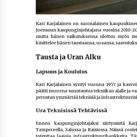
Kari Karjalainen on suomalainen kaupunkineuv
Joensuun kaupunginjohtajana vuosina 2010–2023
mutta hänen vaikutuksensa ulottuu myös muil
käsittelee hänen taustaansa, uraansa, saavutuk
Tausta ja Uran Alku
Lapsuus ja Koulutus
Kari Karjalainen syntyi vuonna 1957 ja kasvoi 
päätti nuorena suuntautua tekniikan alalle ja v
perustan ymmärtää teknisiä ja infrastruktuurisia
Ura Teknisissä Tehtävissä
Ennen kaupunginjohtajaksi siirtymistä Karj
Tampereella, Salossa ja Raisiossa. Näissä rool
toteuttaa laajoja infrastruktuurihankkeita. T