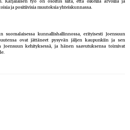
arjalaisen työ on osoitus siitä, että oikeilla arvoilla ja
isia ja positiivisia muutoksia yhteiskunnassa.
 suomalaisessa kunnallishallinnossa, erityisesti Joensuun
uutensa ovat jättäneet pysyvän jäljen kaupunkiin ja sen
een Joensuun kehityksessä, ja hänen saavutuksensa toimivat
le.