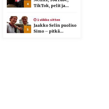
4
TikTok, pelit ja
nettikasinot osana
samaa ilmiötä
1 viikko sitten
Jaakko Selin puoliso
5
Simo – pitkä
rakkaustarina,
elämäntyö ja ura