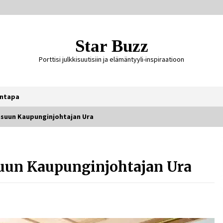
Star Buzz
Porttisi julkkisuutisiin ja elämäntyyli-inspiraatioon
ntapa
ensuun Kaupunginjohtajan Ura
Ali Leiniö vankila – mitä väitteistä
tiedetään?
suun Kaupunginjohtajan Ura
4 päivää sitten
Jaakko Selin puoliso Simo – pitkä
rakkaustarina, elämäntyö ja ura
1 viikko sitten