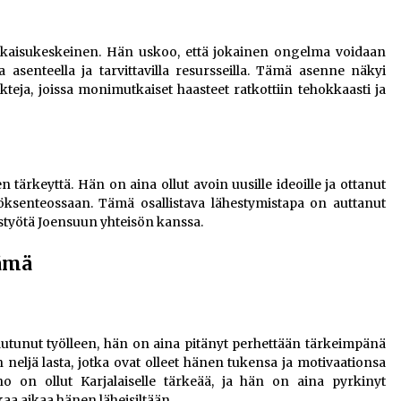
ratkaisukeskeinen. Hän uskoo, että jokainen ongelma voidaan
 asenteella ja tarvittavilla resursseilla. Tämä asenne näkyi
kteja, joissa monimutkaiset haasteet ratkottiin tehokkaasti ja
tärkeyttä. Hän on aina ollut avoin uusille ideoille ja ottanut
öksenteossaan. Tämä osallistava lähestymistapa on auttanut
styötä Joensuun yhteisön kanssa.
lämä
tautunut työlleen, hän on aina pitänyt perhettään tärkeimpänä
 neljä lasta, jotka ovat olleet hänen tukensa ja motivaationsa
no on ollut Karjalaiselle tärkeää, ja hän on aina pyrkinyt
aa aikaa hänen läheisiltään.