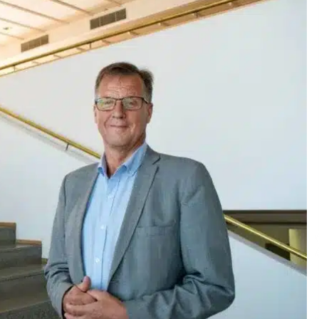
ja
Pia Töyli – tapaus, joka jäi osaksi
Suomen rikoshistoriaa
3 viikkoa sitten
o
Pamela Anderson ikä, ura ja elämä
4 viikkoa sitten