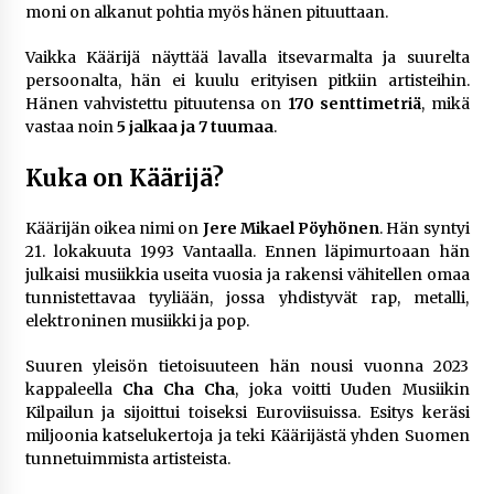
rikoshistoriaa
moni on alkanut pohtia myös hänen pituuttaan.
3 viikkoa sitten
Vaikka Käärijä näyttää lavalla itsevarmalta ja suurelta
persoonalta, hän ei kuulu erityisen pitkiin artisteihin.
Online-kasinoiden mobiilipelialustojen kehitys
Hänen vahvistettu pituutensa on
170 senttimetriä
, mikä
– asiantuntijalausunto
vastaa noin
5 jalkaa ja 7 tuumaa
.
4 viikkoa sitten
Kuka on Käärijä?
Uutisankkuri Jan Andersson vaimo – faktat ja
huhut
Käärijän oikea nimi on
Jere Mikael Pöyhönen
. Hän syntyi
4 viikkoa sitten
21. lokakuuta 1993 Vantaalla. Ennen läpimurtoaan hän
julkaisi musiikkia useita vuosia ja rakensi vähitellen omaa
Pamela Anderson ikä, ura ja elämä
tunnistettavaa tyyliään, jossa yhdistyvät rap, metalli,
4 viikkoa sitten
elektroninen musiikki ja pop.
Suuren yleisön tietoisuuteen hän nousi vuonna 2023
kappaleella
Cha Cha Cha
, joka voitti Uuden Musiikin
10 euron talletuskasinot ja pikamaksut: mitä
suomalaisten pelaajien on hyvä tietää
Kilpailun ja sijoittui toiseksi Euroviisuissa. Esitys keräsi
1 kuukausi sitten
miljoonia katselukertoja ja teki Käärijästä yhden Suomen
tunnetuimmista artisteista.