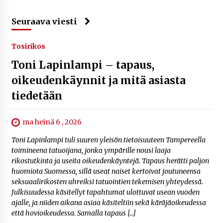
Seuraava viesti
Tosirikos
Toni Lapinlampi – tapaus,
oikeudenkäynnit ja mitä asiasta
tiedetään
ma heinä 6 , 2026
Toni Lapinlampi tuli suuren yleisön tietoisuuteen Tampereella
toimineena tatuoijana, jonka ympärille nousi laaja
rikostutkinta ja useita oikeudenkäyntejä. Tapaus herätti paljon
huomiota Suomessa, sillä useat naiset kertoivat joutuneensa
seksuaalirikosten uhreiksi tatuointien tekemisen yhteydessä.
Julkisuudessa käsitellyt tapahtumat ulottuvat usean vuoden
ajalle, ja niiden aikana asiaa käsiteltiin sekä käräjäoikeudessa
että hovioikeudessa. Samalla tapaus […]