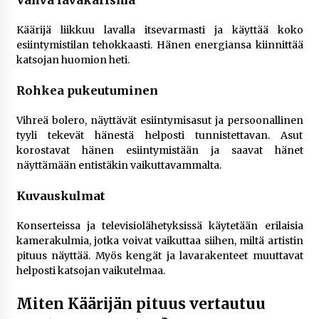
Käärijä liikkuu lavalla itsevarmasti ja käyttää koko
esiintymistilan tehokkaasti. Hänen energiansa kiinnittää
katsojan huomion heti.
Rohkea pukeutuminen
Vihreä bolero, näyttävät esiintymisasut ja persoonallinen
tyyli tekevät hänestä helposti tunnistettavan. Asut
korostavat hänen esiintymistään ja saavat hänet
näyttämään entistäkin vaikuttavammalta.
Kuvauskulmat
Konserteissa ja televisiolähetyksissä käytetään erilaisia
kamerakulmia, jotka voivat vaikuttaa siihen, miltä artistin
pituus näyttää. Myös kengät ja lavarakenteet muuttavat
helposti katsojan vaikutelmaa.
Miten Käärijän pituus vertautuu