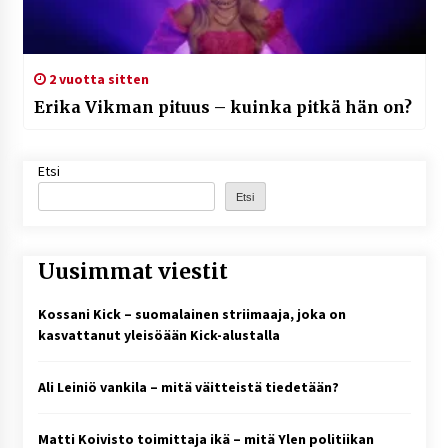
2 vuotta sitten
Erika Vikman pituus – kuinka pitkä hän on?
Etsi
Etsi
Uusimmat viestit
Kossani Kick – suomalainen striimaaja, joka on
kasvattanut yleisöään Kick-alustalla
Ali Leiniö vankila – mitä väitteistä tiedetään?
Matti Koivisto toimittaja ikä – mitä Ylen politiikan