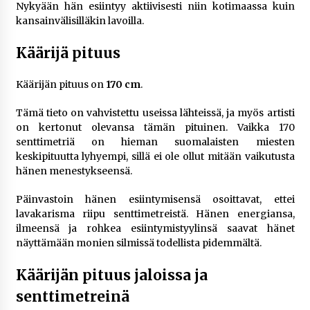
Nykyään hän esiintyy aktiivisesti niin kotimaassa kuin
kansainvälisilläkin lavoilla.
Käärijä pituus
Käärijän pituus on
170 cm
.
Tämä tieto on vahvistettu useissa lähteissä, ja myös artisti
on kertonut olevansa tämän pituinen. Vaikka 170
senttimetriä on hieman suomalaisten miesten
keskipituutta lyhyempi, sillä ei ole ollut mitään vaikutusta
hänen menestykseensä.
Päinvastoin hänen esiintymisensä osoittavat, ettei
lavakarisma riipu senttimetreistä. Hänen energiansa,
ilmeensä ja rohkea esiintymistyylinsä saavat hänet
näyttämään monien silmissä todellista pidemmältä.
Käärijän pituus jaloissa ja
senttimetreinä