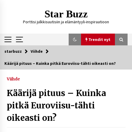
Siirry
sisältöön
Star Buzz
Porttisi julkkisuutisiin ja elämäntyyli-inspiraatioon
Trendit nyt
starbuzz
Viihde
Trendit nyt
Käärijä pituus – Kuinka pitkä Euroviisu-tähti oikeasti on?
Kossani Kick – suomalainen striimaaja, joka on
kasvattanut yleisöään Kick-alustalla
Viihde
3 päivää sitten
Käärijä pituus – Kuinka
Ali Leiniö vankila – mitä väitteistä tiedetään?
pitkä Euroviisu-tähti
6 päivää sitten
oikeasti on?
Matti Koivisto toimittaja ikä – mitä Ylen
politiikan toimittajasta tiedetään?