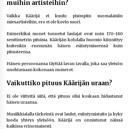
muihin artisteihin?
Vaikka Käärijä ei kuulu pisimpiin suomalaisiin
miesartisteihin, ero ei ole kovin suuri.
Esimerkiksi monet tunnetut laulajat ovat noin 170–180
senttimetrin pituisia. Käärijän kohdalla huomio kiinnittyy
kuitenkin enemmän hänen esiintymiseensä kuin
pituuteensa.
Hänen persoonansa täyttää lavan tavalla, joka saa yleisön
unohtamaan kokonaan numerot.
Vaikuttiko pituus Käärijän uraan?
Ei ole viitteitä siitä, että pituus olisi koskaan hidastanut
hänen uraansa.
Musiikkialalla tärkeintä ovat laulut, esiintymistaito ja kyky
luoda yhteys yleisöön. Käärijä on onnistunut näissä
kaikissa erinomaisesti.