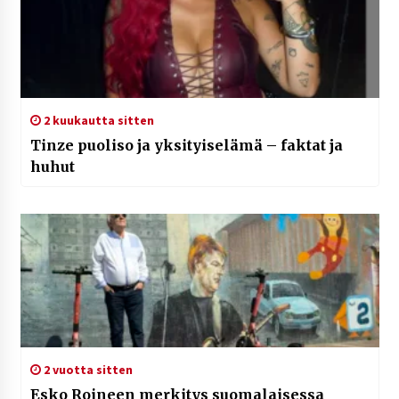
2 kuukautta sitten
Tinze puoliso ja yksityiselämä – faktat ja
huhut
2 vuotta sitten
Esko Roineen merkitys suomalaisessa