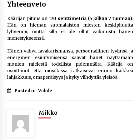
Yhteenveto
Käärijän pituus on
170 senttimetriä (5 jalkaa 7 tuumaa)
.
Hän on hieman suomalaisten miesten keskipituutta
lyhyempi, mutta sillä ei ole ollut vaikutusta hänen
menestykseensä.
Hänen vahva lavakarismansa, persoonallinen tyylinsä ja
energinen esiintymisensä saavat hänet näyttämään
monien mielestä todellista pidemmältä. Käärijä on
osoittanut, että musiikissa ratkaisevat ennen kaikkea
lahjakkuus, omaperäisyys ja kyky viihdyttää yleisöä.
Posted in
Viihde
Mikko