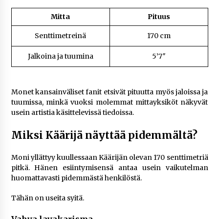
Mitta
Pituus
Senttimetreinä
170 cm
Jalkoina ja tuumina
5’7″
Monet kansainväliset fanit etsivät pituutta myös jaloissa ja
tuumissa, minkä vuoksi molemmat mittayksiköt näkyvät
usein artistia käsittelevissä tiedoissa.
Miksi Käärijä näyttää pidemmältä?
Moni yllättyy kuullessaan Käärijän olevan 170 senttimetriä
pitkä. Hänen esiintymisensä antaa usein vaikutelman
huomattavasti pidemmästä henkilöstä.
Tähän on useita syitä.
Vahva lavakarisma