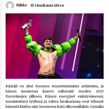
1 viikko sitten
Mikko
1 kuukausi sitten
Netflix, YouTube, TikTok, pelit ja nettikasinot
osana samaa ilmiötä
2 viikkoa sitten
Jaakko Selin puoliso Simo – pitkä
rakkaustarina, elämäntyö ja ura
2 viikkoa sitten
Näin pikakasinot nopeuttavat kotiutuksia
modernin maksuteknologian avulla
2 viikkoa sitten
Nina Rung – rikollisuuden tutkija ja väkivallan
Käärijä on yksi Suomen tunnetuimmista artisteista, ja
ehkäisyn näkyvä ääni
hänen suosionsa kasvoi valtavasti vuoden 2023
2 viikkoa sitten
Euroviisujen jälkeen. Hänen energiset esiintymisensä,
tunnistettava tyylinsä ja vahva lavakarisma ovat tehneet
Pia Töyli – tapaus, joka jäi osaksi Suomen
hänestä ilmiön niin Suomessa kuin ulkomaillakin. Samalla