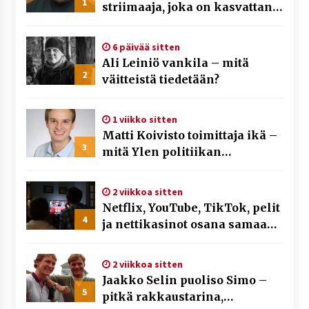
1
striimaaja, joka on kasvattanut
yleisöään Kick-alustalla
6 päivää sitten
Ali Leiniö vankila – mitä
2
väitteistä tiedetään?
1 viikko sitten
Matti Koivisto toimittaja ikä –
3
mitä Ylen politiikan
toimittajasta tiedetään?
2 viikkoa sitten
Netflix, YouTube, TikTok, pelit
4
ja nettikasinot osana samaa
ilmiötä
2 viikkoa sitten
Jaakko Selin puoliso Simo –
5
pitkä rakkaustarina,