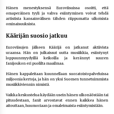
Hänen menestyksensä Euroviisuissa osoitti, että
omaperäinen tyyli ja vahva esiintyminen voivat tehdä
artistista kansainvälisen tähden riippumatta ulkoisista
ominaisuuksista.
Käärijän suosio jatkuu
Euroviisujen jälkeen Käärijä on jatkanut aktiivista
uraansa. Hän on julkaissut uutta musiikkia, esiintynyt
loppuunmyydyillä keikoilla ja kerännyt suuren
fanijoukon eri puolilta maailmaa.
Hänen kappaleitaan kuunnellaan suoratoistopalveluissa
miljoonia kertoja, ja hän on yksi Suomen tunnetuimmista
musiikkiviennin nimistä.
Vaikka keskustelua käydään usein hänen ulkonäöstään tai
pituudestaan, fanit arvostavat ennen kaikkea hänen
aitouttaan, huumoriaan ja omaleimaista esiintymistään.