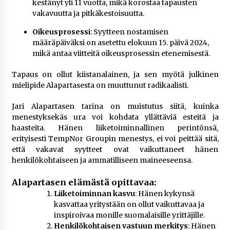
kestänyt yli 11 vuotta, mikä korostaa tapausten
vakavuutta ja pitkäkestoisuutta.
Oikeusprosessi
: Syytteen nostamisen
määräpäiväksi on asetettu elokuun 15. päivä 2024,
mikä antaa viitteitä oikeusprosessin etenemisestä​.
Tapaus on ollut kiistanalainen, ja sen myötä julkinen
mielipide Alapartasesta on muuttunut radikaalisti.
Jari Alapartasen tarina on muistutus siitä, kuinka
menestyksekäs ura voi kohdata yllättäviä esteitä ja
haasteita. Hänen liiketoiminnallinen perintönsä,
erityisesti TempNor Groupin menestys, ei voi peittää sitä,
että vakavat syytteet ovat vaikuttaneet hänen
henkilökohtaiseen ja ammatilliseen maineeseensa.
Alapartasen elämästä opittavaa:
Liiketoiminnan kasvu
: Hänen kykynsä
kasvattaa yritystään on ollut vaikuttavaa ja
inspiroivaa monille suomalaisille yrittäjille.
Henkilökohtaisen vastuun merkitys
: Hänen