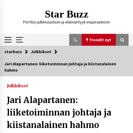
Siirry
sisältöön
Star Buzz
Porttisi julkkisuutisiin ja elämäntyyli-inspiraatioon
Trendit nyt
starbuzz
Julkkikset
Trendit nyt
Jari Alapartanen: liiketoiminnan johtaja ja kiistanalainen
hahmo
Kossani Kick – suomalainen striimaaja, joka on
kasvattanut yleisöään Kick-alustalla
23 tuntia sitten
Julkkikset
Jari Alapartanen:
Ali Leiniö vankila – mitä väitteistä tiedetään?
4 päivää sitten
liiketoiminnan johtaja ja
kiistanalainen hahmo
Matti Koivisto toimittaja ikä – mitä Ylen
politiikan toimittajasta tiedetään?