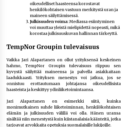
oikeudelliset haasteensa korostavat
henkilökohtaisen vastuun merkitystä uran ja
maineen säilyttämisessä.
Julkisuuden voima
: Mediassa esiintyminen
voi muuttaa yleistä mielipidettä nopeasti, mikä
korostaa julkisuuskuvan hallinnan tärkeyttä.
TempNor Groupin tulevaisuus
Vaikka Jari Alapartanen on ollut yrityksensä keskeinen
hahmo, TempNor Groupin tulevaisuus riippuu sen
kyvystä säilyttää maineensa ja palvella asiakkaitaan
laadukkaasti. Yrityksen menestys voi jatkua, jos se
onnistuu erottautumaan johtajansa oikeudellisista
haasteista ja keskittyy ydinliiketoimintaansa.
Jari Alapartanen on esimerkki siitä, kuinka
monimutkainen suhde liiketoiminnan, henkilökohtaisen
elämän ja julkisuuden välillä voi olla. Hänen uransa
sisältää niin menestystä kuin kiistanalaisia käänteitä, jotka
tarjoavat arvokkaita opetuksia suomalaisille lukijoille.