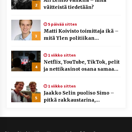
2
väitteistä tiedetään?
5 päivää sitten
Matti Koivisto toimittaja ikä –
3
mitä Ylen politiikan
toimittajasta tiedetään?
1 viikko sitten
Netflix, YouTube, TikTok, pelit
4
ja nettikasinot osana samaa
ilmiötä
1 viikko sitten
Jaakko Selin puoliso Simo –
5
pitkä rakkaustarina,
elämäntyö ja ura