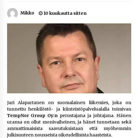
5 päivää sitten
Mikko
10 kuukautta sitten
Netflix, YouTube, TikTok, pelit ja nettikasinot
osana samaa ilmiötä
1 viikko sitten
Jaakko Selin puoliso Simo – pitkä
rakkaustarina, elämäntyö ja ura
1 viikko sitten
Näin pikakasinot nopeuttavat kotiutuksia
modernin maksuteknologian avulla
2 viikkoa sitten
Jari Alapartanen on suomalainen liikemies, joka on
Nina Rung – rikollisuuden tutkija ja väkivallan
tunnettu henkilöstö- ja kiinteistöpalvelualalla toimivan
ehkäisyn näkyvä ääni
TempNor Group Oy:n
perustajana ja johtajana. Hänen
2 viikkoa sitten
uransa on ollut monivaiheinen, ja hänet tunnetaan sekä
ammattimaisista saavutuksistaan että myöhemmin
Pia Töyli – tapaus, joka jäi osaksi Suomen
julkisuuteen nousseista oikeudellisista haasteista.