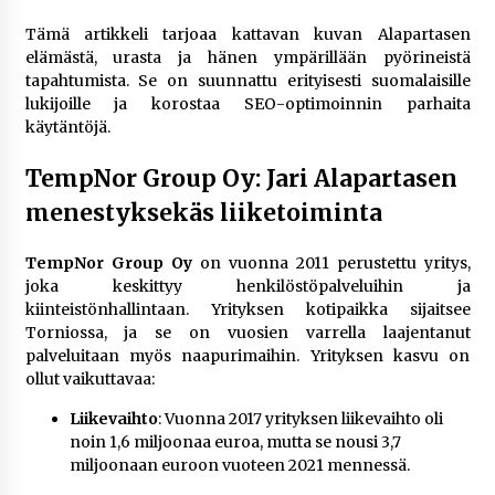
rikoshistoriaa
3 viikkoa sitten
Tämä artikkeli tarjoaa kattavan kuvan Alapartasen
elämästä, urasta ja hänen ympärillään pyörineistä
tapahtumista. Se on suunnattu erityisesti suomalaisille
Online-kasinoiden mobiilipelialustojen kehitys
lukijoille ja korostaa SEO-optimoinnin parhaita
– asiantuntijalausunto
käytäntöjä.
3 viikkoa sitten
TempNor Group Oy: Jari Alapartasen
Uutisankkuri Jan Andersson vaimo – faktat ja
huhut
menestyksekäs liiketoiminta
3 viikkoa sitten
TempNor Group Oy
on vuonna 2011 perustettu yritys,
joka keskittyy henkilöstöpalveluihin ja
Pamela Anderson ikä, ura ja elämä
kiinteistönhallintaan. Yrityksen kotipaikka sijaitsee
4 viikkoa sitten
Torniossa, ja se on vuosien varrella laajentanut
palveluitaan myös naapurimaihin. Yrityksen kasvu on
ollut vaikuttavaa:
10 euron talletuskasinot ja pikamaksut: mitä
suomalaisten pelaajien on hyvä tietää
Liikevaihto
: Vuonna 2017 yrityksen liikevaihto oli
4 viikkoa sitten
noin 1,6 miljoonaa euroa, mutta se nousi 3,7
miljoonaan euroon vuoteen 2021 mennessä​.