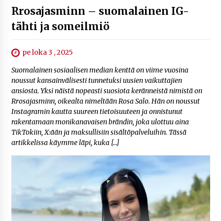
Rrosajasminn – suomalainen IG-
tähti ja someilmiö
pe loka 3 , 2025
Suomalainen sosiaalisen median kenttä on viime vuosina
noussut kansainvälisesti tunnetuksi uusien vaikuttajien
ansiosta. Yksi näistä nopeasti suosiota keränneistä nimistä on
Rrosajasminn, oikealta nimeltään Rosa Salo. Hän on noussut
Instagramin kautta suureen tietoisuuteen ja onnistunut
rakentamaan monikanavaisen brändin, joka ulottuu aina
TikTokiin, X:ään ja maksullisiin sisältöpalveluihin. Tässä
artikkelissa käymme läpi, kuka […]