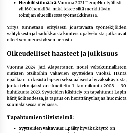
Henkilöstömäärä
: Vuonna 2021 TempNor työllisti
yli 160 henkilöä, mikä tekee siitä merkittävän
toimijan alueellisessa työmarkkinassa​.
Yritys tunnetaan erityisesti joustavasta työntekijöiden
välityksestä ja laadukkaista kiinteistöpalveluista, jotka ovat
olleet sen menestyksen perusta.
Oikeudelliset haasteet ja julkisuus
Vuonna 2024 Jari Alapartanen nousi valtakunnallisten
uutisten otsikoihin vakavien syytteiden vuoksi. Häntä
epäillään törkeästä lapsen seksuaalisesta hyväksikäytöstä,
jonka tekoajaksi on ilmoitettu 1. tammikuuta 2008 – 30.
huhtikuuta 2023. Syytteiden käsittely on tapahtunut Lapin
käräjäoikeudessa, ja tapaus on herättänyt laajaa huomiota
suomalaisessa mediassa​.
Tapahtumien tiivistelmä:
Syytteiden vakavuus
: Epäilty hyväksikäyttö on