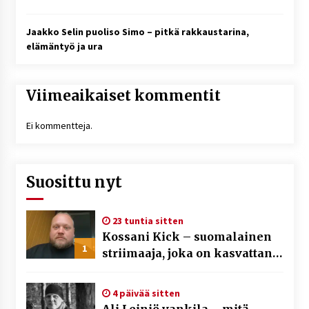
Jaakko Selin puoliso Simo – pitkä rakkaustarina,
elämäntyö ja ura
Viimeaikaiset kommentit
Ei kommentteja.
Suosittu nyt
23 tuntia sitten
Kossani Kick – suomalainen
1
striimaaja, joka on kasvattanut
yleisöään Kick-alustalla
4 päivää sitten
Ali Leiniö vankila – mitä