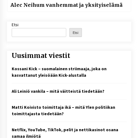
Alec Neihum vanhemmat ja yksityiselämä
Etsi
Etsi
Uusimmat viestit
Kossani Kick – suomalainen striimaaja, joka on
kasvattanut yleisöään Kick-alustalla
Ali Leiniö vankila – mitä väitteistä tiedetään?
Matti Koivisto toimittaja ikä – mitä Ylen politiikan
toimittajasta tiedetään?
Netflix, YouTube, TikTok, pelit ja nettikasinot osana
samaa ilmiötä