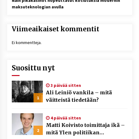
Näin pikakasinot nopeuttavat kotiutuksia modernin
maksuteknologian avulla
Viimeaikaiset kommentit
Ei kommentteja.
Suosittu nyt
3 päivää sitten
Ali Leiniö vankila – mitä
1
väitteistä tiedetään?
4 päivää sitten
Matti Koivisto toimittaja ikä –
2
mitä Ylen politiikan