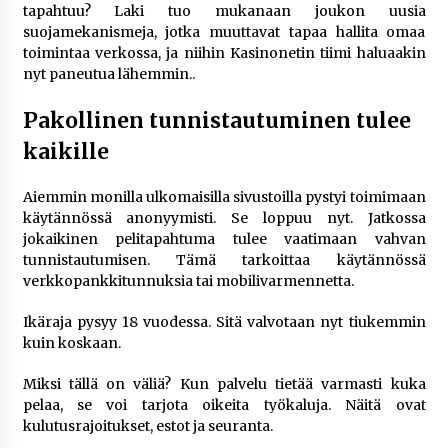
– asiantuntijalausunto
tapahtuu? Laki tuo mukanaan joukon uusia
3 viikkoa sitten
suojamekanismeja, jotka muuttavat tapaa hallita omaa
toimintaa verkossa, ja niihin Kasinonetin tiimi haluaakin
nyt paneutua lähemmin..
Uutisankkuri Jan Andersson vaimo – faktat ja
huhut
Pakollinen tunnistautuminen tulee
3 viikkoa sitten
kaikille
Pamela Anderson ikä, ura ja elämä
4 viikkoa sitten
Aiemmin monilla ulkomaisilla sivustoilla pystyi toimimaan
käytännössä anonyymisti. Se loppuu nyt. Jatkossa
jokaikinen pelitapahtuma tulee vaatimaan vahvan
tunnistautumisen. Tämä tarkoittaa käytännössä
10 euron talletuskasinot ja pikamaksut: mitä
suomalaisten pelaajien on hyvä tietää
verkkopankkitunnuksia tai mobilivarmennetta.
4 viikkoa sitten
Ikäraja pysyy 18 vuodessa. Sitä valvotaan nyt tiukemmin
kuin koskaan.
Toni Lapinlampi – tapaus, oikeudenkäynnit ja
mitä asiasta tiedetään
Miksi tällä on väliä? Kun palvelu tietää varmasti kuka
1 kuukausi sitten
pelaa, se voi tarjota oikeita työkaluja. Näitä ovat
kulutusrajoitukset, estot ja seuranta.