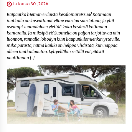
la touko 30 , 2026
Kaipaatko hieman erilaista kesälomareissua? Kotimaan
matkailu on kasvattanut viime vuosina suosiotaan, ja yhä
useampi suomalainen viettää koko kesänsä kotimaan
kamaralla. Ja miksipä ei? Suomella on paljon tarjottavaa niin
luonnon, rannalla löhöilyn kuin kaupunkilomienkin ystäville.
Mikä parasta, nämä kaikki on helppo yhdistää, kun nappaa
alleen matkailuauton. Lyhyelläkin reitillä voi päästä
nauttimaan […]