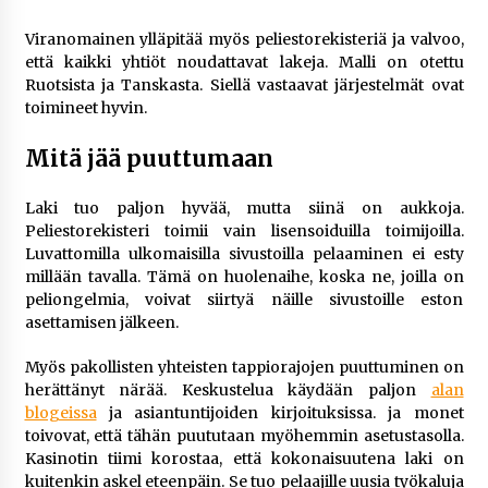
Viranomainen ylläpitää myös peliestorekisteriä ja valvoo,
että kaikki yhtiöt noudattavat lakeja. Malli on otettu
Ruotsista ja Tanskasta. Siellä vastaavat järjestelmät ovat
toimineet hyvin.
Mitä jää puuttumaan
Laki tuo paljon hyvää, mutta siinä on aukkoja.
Peliestorekisteri toimii vain lisensoiduilla toimijoilla.
Luvattomilla ulkomaisilla sivustoilla pelaaminen ei esty
millään tavalla. Tämä on huolenaihe, koska ne, joilla on
peliongelmia, voivat siirtyä näille sivustoille eston
asettamisen jälkeen.
Myös pakollisten yhteisten tappiorajojen puuttuminen on
herättänyt närää. Keskustelua käydään paljon
alan
blogeissa
ja asiantuntijoiden kirjoituksissa. ja monet
toivovat, että tähän puututaan myöhemmin asetustasolla.
Kasinotin tiimi korostaa, että kokonaisuutena laki on
kuitenkin askel eteenpäin. Se tuo pelaajille uusia työkaluja