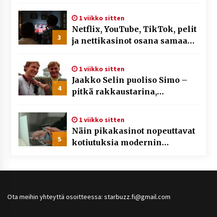
toimittajasta tiedetään?
1 viikko sitten
Netflix, YouTube, TikTok, pelit
3
ja nettikasinot osana samaa
ilmiötä
1 viikko sitten
Jaakko Selin puoliso Simo –
4
pitkä rakkaustarina,
elämäntyö ja ura
1 viikko sitten
Näin pikakasinot nopeuttavat
5
kotiutuksia modernin
maksuteknologian avulla
Ota meihin yhteyttä osoitteessa: starbuzz.fi@gmail.com