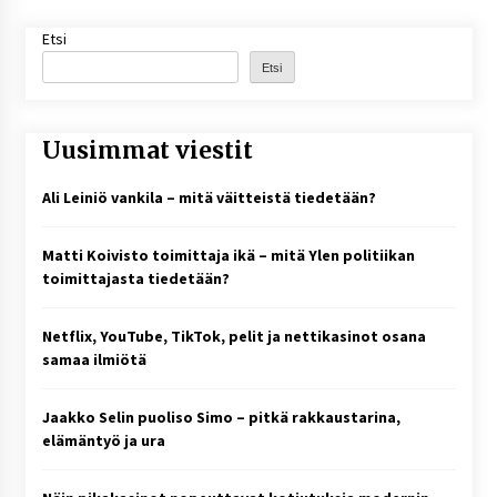
Etsi
Etsi
Uusimmat viestit
Ali Leiniö vankila – mitä väitteistä tiedetään?
Matti Koivisto toimittaja ikä – mitä Ylen politiikan
toimittajasta tiedetään?
Netflix, YouTube, TikTok, pelit ja nettikasinot osana
samaa ilmiötä
Jaakko Selin puoliso Simo – pitkä rakkaustarina,
elämäntyö ja ura