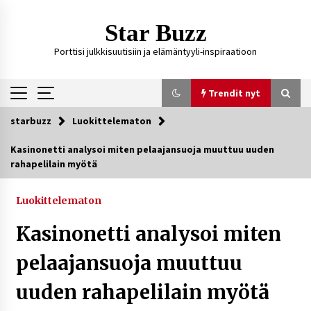
Siirry
sisältöön
Star Buzz
Porttisi julkkisuutisiin ja elämäntyyli-inspiraatioon
Trendit nyt
starbuzz
Luokittelematon
Trendit nyt
Kasinonetti analysoi miten pelaajansuoja muuttuu uuden
rahapelilain myötä
Ali Leiniö vankila – mitä väitteistä tiedetään?
3 päivää sitten
Luokittelematon
Kasinonetti analysoi miten
Matti Koivisto toimittaja ikä – mitä Ylen
politiikan toimittajasta tiedetään?
pelaajansuoja muuttuu
4 päivää sitten
uuden rahapelilain myötä
Netflix, YouTube, TikTok, pelit ja nettikasinot
osana samaa ilmiötä