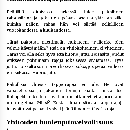
Pelitilillä toimivissa peleissä tulee pakollinen
rahansiirtoraja. Jokainen pelaaja asettaa ylärajan sille,
kuinka paljon rahaa hän voi siirtää pelitililleen
vuorokaudessa ja kuukaudessa.
Tämä pakottaa miettimään etukäteen, ”Paljonko olen
valmis käyttämään?” Raja on yhtiökohtainen, ei yhteinen.
Tämä voi olla sekä hyvä että huono juttu. Toisaalta joudut
erikseen pohtimaan rajoja jokaisessa sivustossa. Hyvä
juttu. Toisaalta summa voi kasvaa isoksi, jos pelaat viidessä
eri paikassa. Huono juttu.
Pakollisia yhteisiä tappiorajoja ei tule. Ne ovat
vapaaehtoisia ja jokainen toimija päättää niistä itse.
Rahapelilain kriitikot ovat huomauttaneet, että juuri tämä
on ongelma. Miksi? Koska ilman sitovia tappiorajoja
haavoittuvat pelaajat voivat jäädä ilman riittävää suojaa.
Yhtiöiden huolenpitovelvollisuus