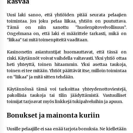
kasvaa
Uusi laki sanoo, että yhtiöiden pitää seurata pelaajien
toimintaa. Jos joku pelaa liikaa, yhtiön on puututtava.
Tämä on niin sanottu ”huolenpitovelvollisuus”.
Ongelmana on, että laki ei määrittele tarkasti, mikä on
”liikaa” tai mitä toimenpiteitä vaaditaan.
Kasinonetin asiantuntijat huomauttavat, että tässä on
riski. Käytännöt voivat vaihdella valtavasti. Yksi yhtiö ottaa
heti yhteyttä, toinen hitaammin. Yksi asettaa taukoja,
toinen ei tee mitään. Yhtiöt päättävät itse, milloin toimintaa
on ”liikaa” ja mitä sitten tehdään.
Käytännössä tämä voi tarkoittaa yhteydenottoviestejä,
pakollisia taukoja tai tilin jäädyttämistä. Vastuulliset
toimijat tarjoavat myös linkkejä tukipalveluihin ja apuun.
Bonukset ja mainonta kuriin
Uusille pelaajille ei saa enää tarjota bonuksia. Ne kielletään