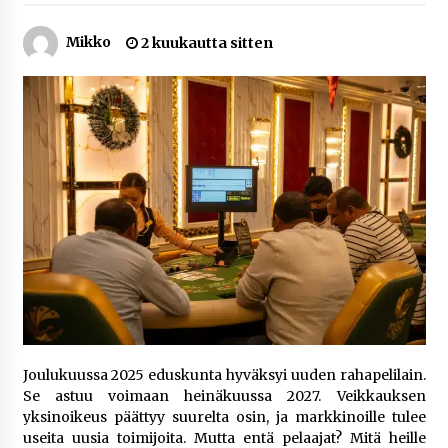
1 viikko sitten
Mikko
2 kuukautta sitten
Jaakko Selin puoliso Simo – pitkä
rakkaustarina, elämäntyö ja ura
1 viikko sitten
Näin pikakasinot nopeuttavat kotiutuksia
modernin maksuteknologian avulla
1 viikko sitten
Nina Rung – rikollisuuden tutkija ja väkivallan
ehkäisyn näkyvä ääni
2 viikkoa sitten
Pia Töyli – tapaus, joka jäi osaksi Suomen
rikoshistoriaa
Joulukuussa 2025 eduskunta hyväksyi uuden rahapelilain.
3 viikkoa sitten
Se astuu voimaan heinäkuussa 2027. Veikkauksen
yksinoikeus päättyy suurelta osin, ja markkinoille tulee
Online-kasinoiden mobiilipelialustojen kehitys
useita uusia toimijoita. Mutta entä pelaajat? Mitä heille