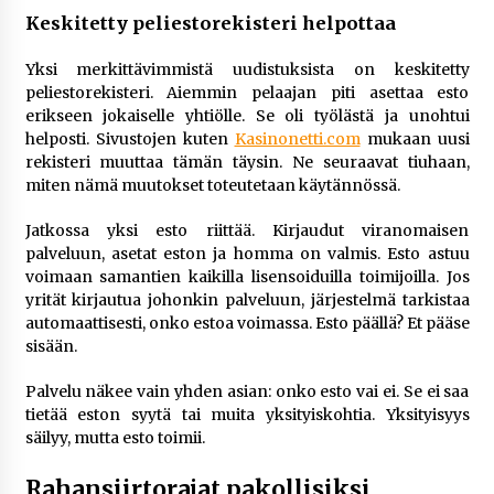
Keskitetty peliestorekisteri helpottaa
Yksi merkittävimmistä uudistuksista on keskitetty
peliestorekisteri. Aiemmin pelaajan piti asettaa esto
erikseen jokaiselle yhtiölle. Se oli työlästä ja unohtui
helposti. Sivustojen kuten
Kasinonetti.com
mukaan uusi
rekisteri muuttaa tämän täysin. Ne seuraavat tiuhaan,
miten nämä muutokset toteutetaan käytännössä.
Jatkossa yksi esto riittää. Kirjaudut viranomaisen
palveluun, asetat eston ja homma on valmis. Esto astuu
voimaan samantien kaikilla lisensoiduilla toimijoilla. Jos
yrität kirjautua johonkin palveluun, järjestelmä tarkistaa
automaattisesti, onko estoa voimassa. Esto päällä? Et pääse
sisään.
Palvelu näkee vain yhden asian: onko esto vai ei. Se ei saa
tietää eston syytä tai muita yksityiskohtia. Yksityisyys
säilyy, mutta esto toimii.
Rahansiirtorajat pakollisiksi