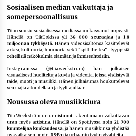
Sosiaalisen median vaikuttaja ja
somepersoonallisuus
Tiian suosio sosiaalisessa mediassa on kasvanut nopeasti.
Hänellä on TikTokissa yli
38 000 seuraajaa
ja
1,8
miljoonaa tykkäystä
. Hänen videosisältönsä käsittelevät
arkea, kulttuuria, huumoria sekä “spill the tea” -tyyppisiä
rehellisiä näkökulmia elämään ja ihmissuhteisiin.
Instagramissa (@tiia.weckstrom) hän julkaisee
visuaalisesti huoliteltuja kuvia ja videoita, joissa yhdistyvät
taide, muoti ja musiikki. Hänen julkaisunsa houkuttelevat
seuraajia aitoudellaan ja tyylitajullaan.
Nousussa oleva musiikkiura
Tiia Weckström on onnistunut rakentamaan vaikuttavan
uran myös artistina. Hänellä on Spotifyssa noin
21 700
kuuntelijaa kuukaudessa
, ja hänen musiikkinsa yhdistää
nykyaikaisen popin, R&B:n ja urbaanin tyylin vivahteita.