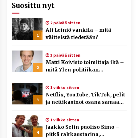
Suosittu nyt
2 päivää sitten
Ali Leiniö vankila – mitä
1
väitteistä tiedetään?
3 päivää sitten
Matti Koivisto toimittaja ikä –
2
mitä Ylen politiikan
toimittajasta tiedetään?
1 viikko sitten
Netflix, YouTube, TikTok, pelit
3
ja nettikasinot osana samaa
ilmiötä
1 viikko sitten
Jaakko Selin puoliso Simo –
4
pitkä rakkaustarina,