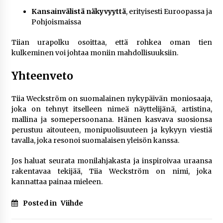
Kansainvälistä näkyvyyttä
, erityisesti Euroopassa ja
Pohjoismaissa
Tiian urapolku osoittaa, että rohkea oman tien
kulkeminen voi johtaa moniin mahdollisuuksiin.
Yhteenveto
Tiia Weckström on suomalainen nykypäivän moniosaaja,
joka on tehnyt itselleen nimeä näyttelijänä, artistina,
mallina ja somepersoonana. Hänen kasvava suosionsa
perustuu aitouteen, monipuolisuuteen ja kykyyn viestiä
tavalla, joka resonoi suomalaisen yleisön kanssa.
Jos haluat seurata monilahjakasta ja inspiroivaa uraansa
rakentavaa tekijää, Tiia Weckström on nimi, joka
kannattaa painaa mieleen.
Posted in
Viihde