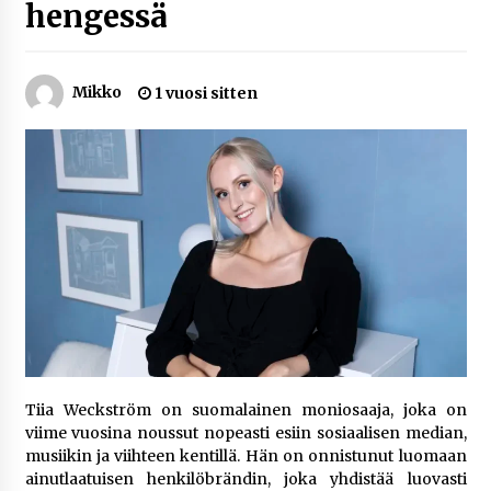
hengessä
1 viikko sitten
Jaakko Selin puoliso Simo – pitkä
Mikko
1 vuosi sitten
rakkaustarina, elämäntyö ja ura
1 viikko sitten
Näin pikakasinot nopeuttavat kotiutuksia
modernin maksuteknologian avulla
1 viikko sitten
Nina Rung – rikollisuuden tutkija ja väkivallan
ehkäisyn näkyvä ääni
2 viikkoa sitten
Pia Töyli – tapaus, joka jäi osaksi Suomen
rikoshistoriaa
Tiia Weckström on suomalainen moniosaaja, joka on
3 viikkoa sitten
viime vuosina noussut nopeasti esiin sosiaalisen median,
musiikin ja viihteen kentillä. Hän on onnistunut luomaan
Online-kasinoiden mobiilipelialustojen kehitys
ainutlaatuisen henkilöbrändin, joka yhdistää luovasti