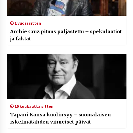
1 vuosi sitten
Archie Cruz pituus paljastettu – spekulaatiot
ja faktat
10 kuukautta sitten
Tapani Kansa kuolinsyy – suomalaisen
iskelmätähden viimeiset päivät