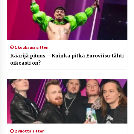
1 kuukausi sitten
Käärijä pituus – Kuinka pitkä Euroviisu-tähti
oikeasti on?
2 vuotta sitten