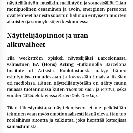
– asiantuntijalausunto
näyttelijäntyön, musiikin, mallintyön ja somesisällöt. Tiian
3 viikkoa sitten
monipuolinen osaaminen ja avoin, energinen persoona
ovat tehneet hänestä suositun hahmon erityisesti nuorten
aikuisten ja someyleisöjen keskuudessa.
Uutisankkuri Jan Andersson vaimo – faktat ja
huhut
Näyttelijäopinnot ja uran
3 viikkoa sitten
alkuvaiheet
Pamela Anderson ikä, ura ja elämä
4 viikkoa sitten
Tiia Weckström opiskeli näyttelijäksi Barcelonassa,
valmistuen
BA (Hons) Acting
-tutkinnolla Barcelona
Institute of Artsista. Koulutustausta näkyy hänen
esiintymisvarmuudessaan ja kyvyssään ilmaista itseään
10 euron talletuskasinot ja pikamaksut: mitä
suomalaisten pelaajien on hyvä tietää
eri medioissa. Hänen näyttelijäntyötään on nähty muun
4 viikkoa sitten
muassa tuotannoissa kuten
Tuomion saari
ja
Piiritys
, sekä
vuoden 2024 elokuvassa
Faster: Only One Lap
.
Toni Lapinlampi – tapaus, oikeudenkäynnit ja
Tiian lähestymistapa näyttelemiseen ei ole pelkästään
mitä asiasta tiedetään
tekninen vaan myös emotionaalisesti läsnä oleva. Hän tuo
1 kuukausi sitten
rooleihinsa aitoutta ja tulkintaa, joka herättää katsojissa
samaistumista.