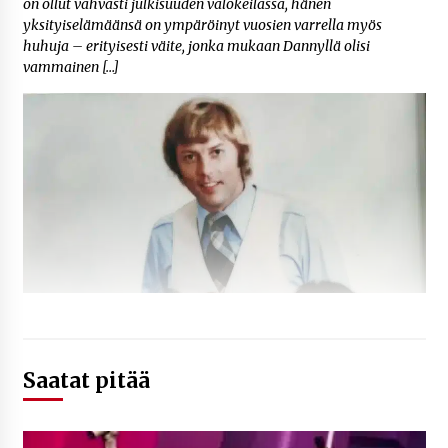
on ollut vahvasti julkisuuden valokeilassa, hänen
yksityiselämäänsä on ympäröinyt vuosien varrella myös
huhuja – erityisesti väite, jonka mukaan Dannyllä olisi
vammainen […]
Saatat pitää