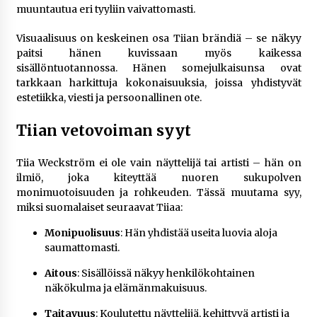
muuntautua eri tyyliin vaivattomasti.
Visuaalisuus on keskeinen osa Tiian brändiä – se näkyy
paitsi hänen kuvissaan myös kaikessa
sisällöntuotannossa. Hänen somejulkaisunsa ovat
tarkkaan harkittuja kokonaisuuksia, joissa yhdistyvät
estetiikka, viesti ja persoonallinen ote.
Tiian vetovoiman syyt
Tiia Weckström ei ole vain näyttelijä tai artisti – hän on
ilmiö, joka kiteyttää nuoren sukupolven
monimuotoisuuden ja rohkeuden. Tässä muutama syy,
miksi suomalaiset seuraavat Tiiaa:
Monipuolisuus
: Hän yhdistää useita luovia aloja
saumattomasti.
Aitous
: Sisällöissä näkyy henkilökohtainen
näkökulma ja elämänmakuisuus.
Taitavuus
: Koulutettu näyttelijä, kehittyvä artisti ja