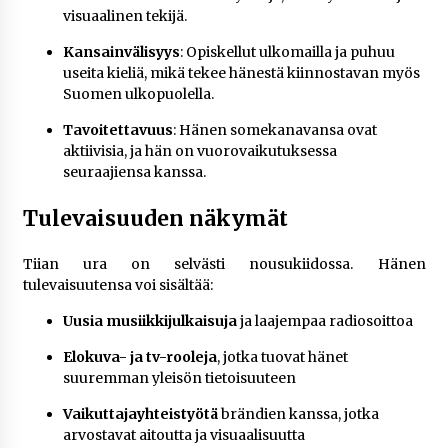
visuaalinen tekijä.
Kansainvälisyys
: Opiskellut ulkomailla ja puhuu
useita kieliä, mikä tekee hänestä kiinnostavan myös
Suomen ulkopuolella.
Tavoitettavuus
: Hänen somekanavansa ovat
aktiivisia, ja hän on vuorovaikutuksessa
seuraajiensa kanssa.
Tulevaisuuden näkymät
Tiian ura on selvästi nousukiidossa. Hänen
tulevaisuutensa voi sisältää:
Uusia musiikkijulkaisuja
ja laajempaa radiosoittoa
Elokuva- ja tv-rooleja
, jotka tuovat hänet
suuremman yleisön tietoisuuteen
Vaikuttajayhteistyötä
brändien kanssa, jotka
arvostavat aitoutta ja visuaalisuutta