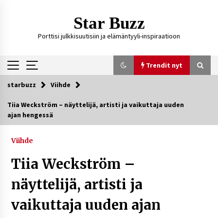
Siirry
sisältöön
Star Buzz
Porttisi julkkisuutisiin ja elämäntyyli-inspiraatioon
Trendit nyt
starbuzz
Viihde
Trendit nyt
Tiia Weckström – näyttelijä, artisti ja vaikuttaja uuden
ajan hengessä
Ali Leiniö vankila – mitä väitteistä tiedetään?
2 päivää sitten
Viihde
Tiia Weckström –
Matti Koivisto toimittaja ikä – mitä Ylen
politiikan toimittajasta tiedetään?
näyttelijä, artisti ja
3 päivää sitten
vaikuttaja uuden ajan
Netflix, YouTube, TikTok, pelit ja nettikasinot
osana samaa ilmiötä