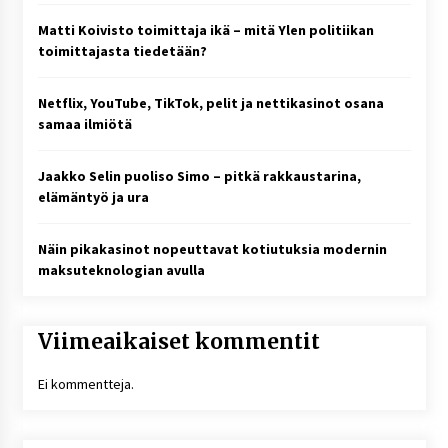
Matti Koivisto toimittaja ikä – mitä Ylen politiikan
toimittajasta tiedetään?
Netflix, YouTube, TikTok, pelit ja nettikasinot osana
samaa ilmiötä
Jaakko Selin puoliso Simo – pitkä rakkaustarina,
elämäntyö ja ura
Näin pikakasinot nopeuttavat kotiutuksia modernin
maksuteknologian avulla
Viimeaikaiset kommentit
Ei kommentteja.