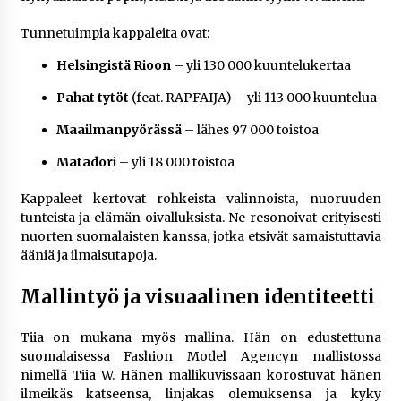
Tunnetuimpia kappaleita ovat:
Helsingistä Rioon
– yli 130 000 kuuntelukertaa
Pahat tytöt
(feat. RAPFAIJA) – yli 113 000 kuuntelua
Maailmanpyörässä
– lähes 97 000 toistoa
Matadori
– yli 18 000 toistoa
Kappaleet kertovat rohkeista valinnoista, nuoruuden
tunteista ja elämän oivalluksista. Ne resonoivat erityisesti
nuorten suomalaisten kanssa, jotka etsivät samaistuttavia
ääniä ja ilmaisutapoja.
Mallintyö ja visuaalinen identiteetti
Tiia on mukana myös mallina. Hän on edustettuna
suomalaisessa Fashion Model Agencyn mallistossa
nimellä Tiia W. Hänen mallikuvissaan korostuvat hänen
ilmeikäs katseensa, linjakas olemuksensa ja kyky