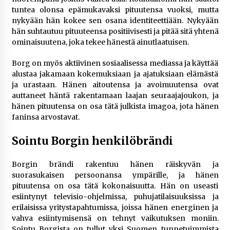
tuntea olonsa epämukavaksi pituutensa vuoksi, mutta
nykyään hän kokee sen osana identiteettiään. Nykyään
hän suhtautuu pituuteensa positiivisesti ja pitää sitä yhtenä
ominaisuutena, joka tekee hänestä ainutlaatuisen.
Borg on myös aktiivinen sosiaalisessa mediassa ja käyttää
alustaa jakamaan kokemuksiaan ja ajatuksiaan elämästä
ja urastaan. Hänen aitoutensa ja avoimuutensa ovat
auttaneet häntä rakentamaan laajan seuraajajoukon, ja
hänen pituutensa on osa tätä julkista imagoa, jota hänen
faninsa arvostavat.
Sointu Borgin henkilöbrändi
Borgin brändi rakentuu hänen räiskyvän ja
suorasukaisen persoonansa ympärille, ja hänen
pituutensa on osa tätä kokonaisuutta. Hän on useasti
esiintynyt televisio-ohjelmissa, puhujatilaisuuksissa ja
erilaisissa yritystapahtumissa, joissa hänen energinen ja
vahva esiintymisensä on tehnyt vaikutuksen moniin.
Sointu Borgista on tullut yksi Suomen tunnetuimmista