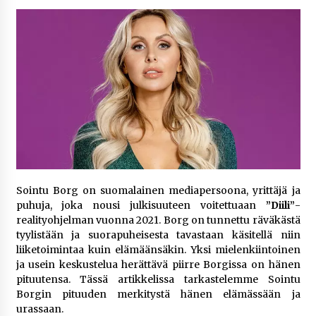
1 viikko sitten
Jaakko Selin puoliso Simo – pitkä
rakkaustarina, elämäntyö ja ura
1 viikko sitten
Näin pikakasinot nopeuttavat kotiutuksia
modernin maksuteknologian avulla
1 viikko sitten
Nina Rung – rikollisuuden tutkija ja väkivallan
Sointu Borg on suomalainen mediapersoona, yrittäjä ja
ehkäisyn näkyvä ääni
puhuja, joka nousi julkisuuteen voitettuaan
”Diili”
-
2 viikkoa sitten
realityohjelman vuonna 2021. Borg on tunnettu räväkästä
tyylistään ja suorapuheisesta tavastaan käsitellä niin
Pia Töyli – tapaus, joka jäi osaksi Suomen
liiketoimintaa kuin elämäänsäkin. Yksi mielenkiintoinen
rikoshistoriaa
ja usein keskustelua herättävä piirre Borgissa on hänen
3 viikkoa sitten
pituutensa. Tässä artikkelissa tarkastelemme Sointu
Borgin pituuden merkitystä hänen elämässään ja
Online-kasinoiden mobiilipelialustojen kehitys
urassaan.