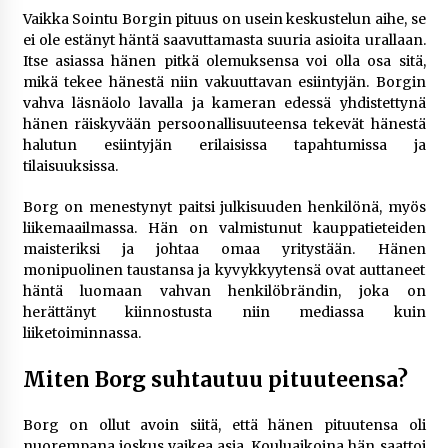
Vaikka Sointu Borgin pituus on usein keskustelun aihe, se
ei ole estänyt häntä saavuttamasta suuria asioita urallaan.
Itse asiassa hänen pitkä olemuksensa voi olla osa sitä,
mikä tekee hänestä niin vakuuttavan esiintyjän. Borgin
vahva läsnäolo lavalla ja kameran edessä yhdistettynä
hänen räiskyvään persoonallisuuteensa tekevät hänestä
halutun esiintyjän erilaisissa tapahtumissa ja
tilaisuuksissa.
Borg on menestynyt paitsi julkisuuden henkilönä, myös
liikemaailmassa. Hän on valmistunut kauppatieteiden
maisteriksi ja johtaa omaa yritystään. Hänen
monipuolinen taustansa ja kyvykkyytensä ovat auttaneet
häntä luomaan vahvan henkilöbrändin, joka on
herättänyt kiinnostusta niin mediassa kuin
liiketoiminnassa.
Miten Borg suhtautuu pituuteensa?
Borg on ollut avoin siitä, että hänen pituutensa oli
nuorempana joskus vaikea asia. Kouluaikoina hän saattoi