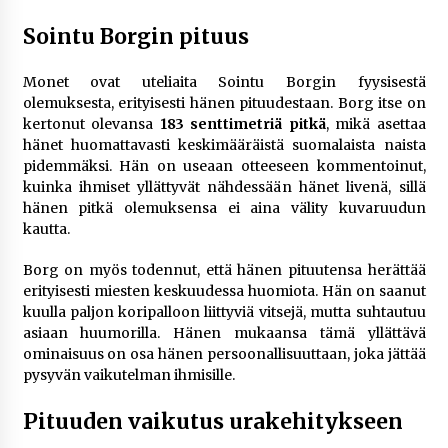
– asiantuntijalausunto
3 viikkoa sitten
Sointu Borgin pituus
Uutisankkuri Jan Andersson vaimo – faktat ja
Monet ovat uteliaita Sointu Borgin fyysisestä
huhut
olemuksesta, erityisesti hänen pituudestaan. Borg itse on
3 viikkoa sitten
kertonut olevansa
183 senttimetriä pitkä
, mikä asettaa
hänet huomattavasti keskimääräistä suomalaista naista
pidemmäksi. Hän on useaan otteeseen kommentoinut,
Pamela Anderson ikä, ura ja elämä
kuinka ihmiset yllättyvät nähdessään hänet livenä, sillä
4 viikkoa sitten
hänen pitkä olemuksensa ei aina välity kuvaruudun
kautta.
10 euron talletuskasinot ja pikamaksut: mitä
Borg on myös todennut, että hänen pituutensa herättää
suomalaisten pelaajien on hyvä tietää
erityisesti miesten keskuudessa huomiota. Hän on saanut
4 viikkoa sitten
kuulla paljon koripalloon liittyviä vitsejä, mutta suhtautuu
asiaan huumorilla. Hänen mukaansa tämä yllättävä
Toni Lapinlampi – tapaus, oikeudenkäynnit ja
ominaisuus on osa hänen persoonallisuuttaan, joka jättää
mitä asiasta tiedetään
pysyvän vaikutelman ihmisille​.
1 kuukausi sitten
Pituuden vaikutus urakehitykseen