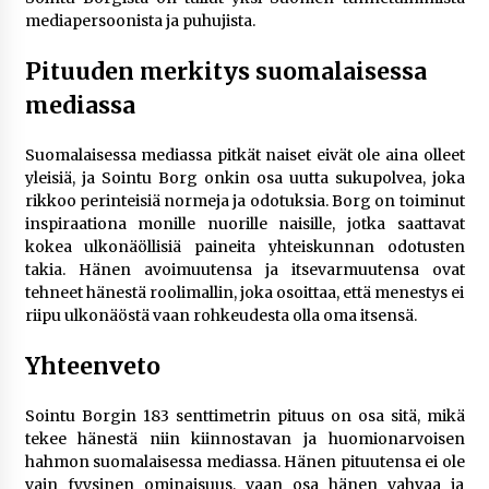
mediapersoonista ja puhujista.
Pituuden merkitys suomalaisessa
mediassa
Suomalaisessa mediassa pitkät naiset eivät ole aina olleet
yleisiä, ja Sointu Borg onkin osa uutta sukupolvea, joka
rikkoo perinteisiä normeja ja odotuksia. Borg on toiminut
inspiraationa monille nuorille naisille, jotka saattavat
kokea ulkonäöllisiä paineita yhteiskunnan odotusten
takia. Hänen avoimuutensa ja itsevarmuutensa ovat
tehneet hänestä roolimallin, joka osoittaa, että menestys ei
riipu ulkonäöstä vaan rohkeudesta olla oma itsensä.
Yhteenveto
Sointu Borgin 183 senttimetrin pituus on osa sitä, mikä
tekee hänestä niin kiinnostavan ja huomionarvoisen
hahmon suomalaisessa mediassa. Hänen pituutensa ei ole
vain fyysinen ominaisuus, vaan osa hänen vahvaa ja