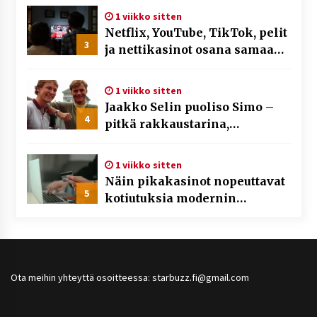
1 viikko sitten
Netflix, YouTube, TikTok, pelit
3
ja nettikasinot osana samaa
ilmiötä
1 viikko sitten
Jaakko Selin puoliso Simo –
4
pitkä rakkaustarina,
elämäntyö ja ura
1 viikko sitten
Näin pikakasinot nopeuttavat
5
kotiutuksia modernin
maksuteknologian avulla
Ota meihin yhteyttä osoitteessa: starbuzz.fi@gmail.com