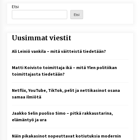
Etsi
Etsi
Uusimmat viestit
Ali Leiniö vankila – mitä väitteistä tiedetään?
Matti Koivisto toimittaja ikä – mitä Ylen politiikan
toimittajasta tiedetään?
Netflix, YouTube, TikTok, pelit ja nettikasinot osana
samaa ilmiötä
Jaakko Selin puoliso Simo – pitkä rakkaustarina,
elämäntyö ja ura
Näin pikakasinot nopeuttavat kotiutuksia modernin