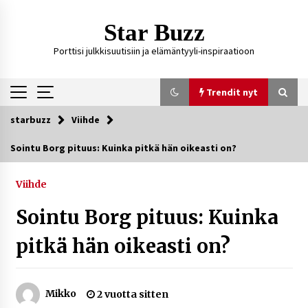
Siirry
sisältöön
Star Buzz
Porttisi julkkisuutisiin ja elämäntyyli-inspiraatioon
Trendit nyt
starbuzz
Viihde
Trendit nyt
Sointu Borg pituus: Kuinka pitkä hän oikeasti on?
Ali Leiniö vankila – mitä väitteistä tiedetään?
Viihde
3 päivää sitten
Sointu Borg pituus: Kuinka
Matti Koivisto toimittaja ikä – mitä Ylen
pitkä hän oikeasti on?
politiikan toimittajasta tiedetään?
4 päivää sitten
Mikko
2 vuotta sitten
Netflix, YouTube, TikTok, pelit ja nettikasinot
osana samaa ilmiötä