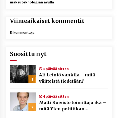
maksuteknologian avulla
Viimeaikaiset kommentit
Ei kommentteja.
Suosittu nyt
3 päivää sitten
Ali Leiniö vankila – mitä
1
väitteistä tiedetään?
4 päivää sitten
Matti Koivisto toimittaja ikä –
2
mitä Ylen politiikan
toimittajasta tiedetään?