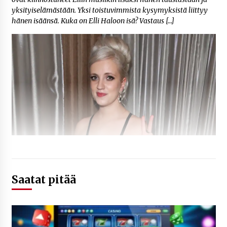
yksityiselämästään. Yksi toistuvimmista kysymyksistä liittyy
hänen isäänsä. Kuka on Elli Haloon isä? Vastaus […]
Saatat pitää