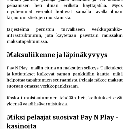
pelaamisen heti ilman erillistä käyttäjätiliä. Myös
myöhemmät vierailut hoituvat samalla tavalla ilman
kirjautumistietojen muistamista.
Järjestelmä perustuu turvalliseen verkkopankki-
infrastruktuuriin, jota käytetään päivittäin muissakin
maksutapahtumissa.
Maksuliikenne ja läpinäkyvyys
Pay N Play -mallin etuna on maksujen selkeys. Talletukset
ja kotiutukset kulkevat saman pankkitilin kautta, mikä
helpottaa tapahtumien seuraamista. Pelaaja näkee maksut
suoraan omassa verkkopankissaan.
Koska tunnistautuminen tehdään heti, kotiutukset eivät
yleensä vaadi lisävarmistuksia.
Miksi pelaajat suosivat Pay N Play -
kasinoita