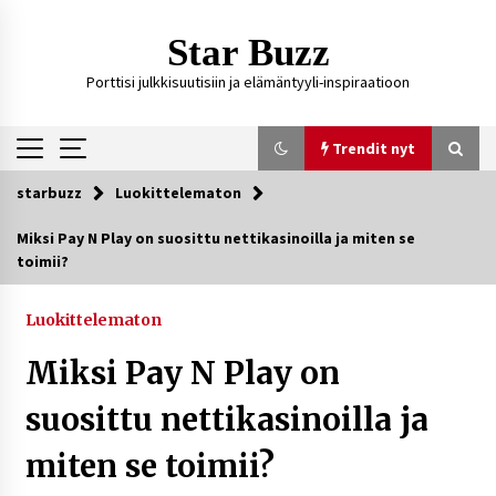
Siirry
sisältöön
Star Buzz
Porttisi julkkisuutisiin ja elämäntyyli-inspiraatioon
Trendit nyt
starbuzz
Luokittelematon
Trendit nyt
Miksi Pay N Play on suosittu nettikasinoilla ja miten se
toimii?
Kossani Kick – suomalainen striimaaja, joka on
kasvattanut yleisöään Kick-alustalla
1 päivä sitten
Luokittelematon
Miksi Pay N Play on
Ali Leiniö vankila – mitä väitteistä tiedetään?
4 päivää sitten
suosittu nettikasinoilla ja
miten se toimii?
Matti Koivisto toimittaja ikä – mitä Ylen
politiikan toimittajasta tiedetään?