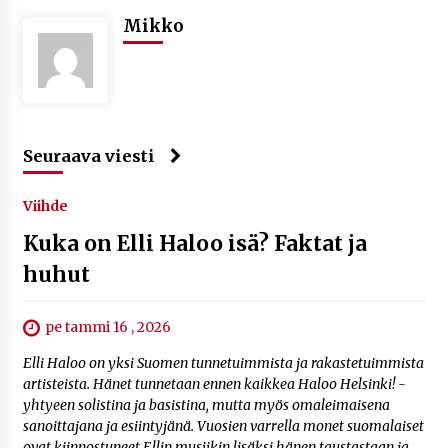
Mikko
Seuraava viesti
Viihde
Kuka on Elli Haloo isä? Faktat ja
huhut
pe tammi 16 , 2026
Elli Haloo on yksi Suomen tunnetuimmista ja rakastetuimmista
artisteista. Hänet tunnetaan ennen kaikkea Haloo Helsinki! -
yhtyeen solistina ja basistina, mutta myös omaleimaisena
sanoittajana ja esiintyjänä. Vuosien varrella monet suomalaiset
ovat kiinnostuneet Ellin musiikin lisäksi hänen taustastaan ja